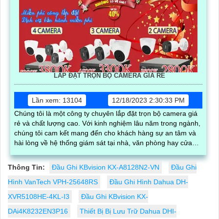
LẮP ĐẶT TRỌN BỘ CAMERA GIÁ RẺ
Lần xem: 13104
12/18/2023 2:30:33 PM
Chúng tôi là một công ty chuyên lắp đặt trọn bộ camera giá
rẻ và chất lượng cao. Với kinh nghiệm lâu năm trong ngành,
chúng tôi cam kết mang đến cho khách hàng sự an tâm và
hài lòng về hệ thống giám sát tại nhà, văn phòng hay cửa
hàng của mình
Thông Tin:
Đầu Ghi KBvision KX-A8128N2-VN
Đầu Ghi
Hình VanTech VPH-25648RS
Đầu Ghi Hình Dahua DH-
XVR5108HE-4KL-I3
Đầu Ghi KBvision KX-
DAi4K8232EN3P16
Thiết Bị Bị Lưu Trữ Dahua DHI-