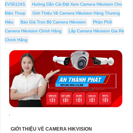
EVS5124S
Hướng Dẫn Cài Đặt Xem Camera Hikvision Cho
Điện Thoại
Giới Thiệu Về Camera Hikvision Hàng Thương
Hiệu
Báo Giá Trọn Bộ Camera Hikvision
Phân Phối
Camera Hikvision Chính Hãng
Lắp Camera Hikvision Gia Rẻ
Chính Hãng
'
GIỚI THIỆU VỀ CAMERA HIKVISION