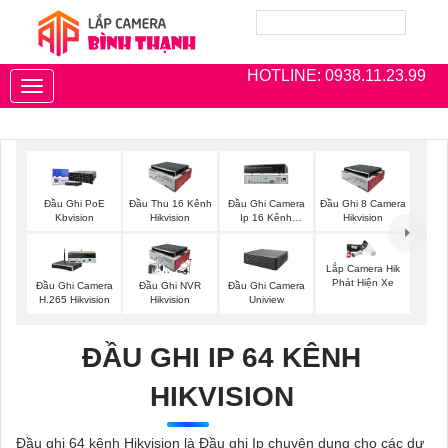
HOTLINE: 0938.11.23.99
Toggle
navigation
Đầu Ghi PoE
Đầu Thu 16 Kênh
Đầu Ghi Camera
Đầu Ghi 8 Camera
Kbvision
Hikvision
Ip 16 Kênh
Hikvision
Hikvision
Lắp Camera Hik
Phát Hiện Xe
Đầu Ghi Camera
Đầu Ghi NVR
Đầu Ghi Camera
H.265 Hikvision
Hikvision
Uniview
ĐẦU GHI IP 64 KÊNH
HIKVISION
Đầu ghi 64 kênh Hikvision là Đầu ghi Ip chuyên dụng cho các dự