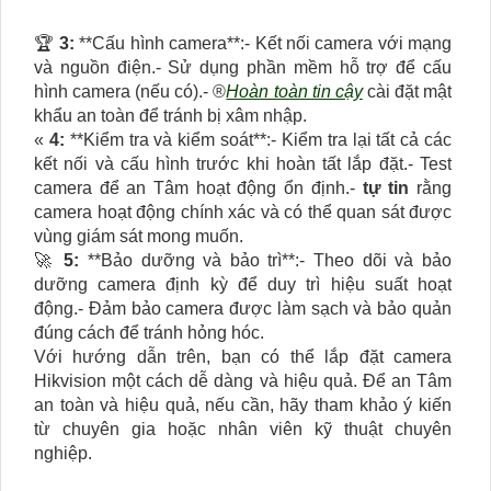
️🏆
3:
**Cấu hình camera**:- Kết nối camera với mạng
và nguồn điện.- Sử dụng phần mềm hỗ trợ để cấu
hình camera (nếu có).- ®️
Hoàn toàn tin cậy
cài đặt mật
khẩu an toàn để tránh bị xâm nhập.
«
4:
**Kiểm tra và kiểm soát**:- Kiểm tra lại tất cả các
kết nối và cấu hình trước khi hoàn tất lắp đặt.- Test
camera để an Tâm hoạt động ổn định.-
tự tin
rằng
camera hoạt động chính xác và có thể quan sát được
vùng giám sát mong muốn.
🚀
5:
**Bảo dưỡng và bảo trì**:- Theo dõi và bảo
dưỡng camera định kỳ để duy trì hiệu suất hoạt
động.- Đảm bảo camera được làm sạch và bảo quản
đúng cách để tránh hỏng hóc.
Với hướng dẫn trên, bạn có thể lắp đặt camera
Hikvision một cách dễ dàng và hiệu quả. Để an Tâm
an toàn và hiệu quả, nếu cần, hãy tham khảo ý kiến
từ chuyên gia hoặc nhân viên kỹ thuật chuyên
nghiệp.