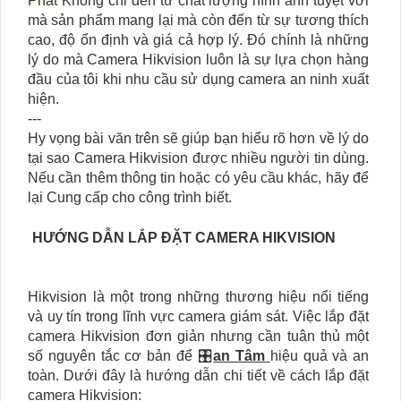
Phát Không chỉ đến từ chất lượng hình ảnh tuyệt vời
mà sản phẩm mang lại mà còn đến từ sự tương thích
cao, độ ổn định và giá cả hợp lý. Đó chính là những
lý do mà Camera Hikvision luôn là sự lựa chọn hàng
đầu của tôi khi nhu cầu sử dụng camera an ninh xuất
hiện.
---
Hy vọng bài văn trên sẽ giúp bạn hiểu rõ hơn về lý do
tại sao Camera Hikvision được nhiều người tin dùng.
Nếu cần thêm thông tin hoặc có yêu cầu khác, hãy để
lại Cung cấp cho công trình biết.
HƯỚNG DẪN LẮP ĐẶT CAMERA HIKVISION
Hikvision là một trong những thương hiệu nổi tiếng
và uy tín trong lĩnh vực camera giám sát. Việc lắp đặt
camera Hikvision đơn giản nhưng cần tuân thủ một
số nguyên tắc cơ bản để 🎛
an Tâm
hiệu quả và an
toàn. Dưới đây là hướng dẫn chi tiết về cách lắp đặt
camera Hikvision: