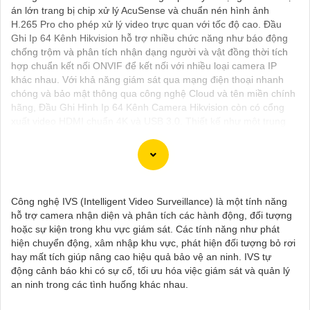
án lớn trang bị chip xử lý AcuSense và chuẩn nén hình ảnh
H.265 Pro cho phép xử lý video trực quan với tốc độ cao. Đầu
Ghi Ip 64 Kênh Hikvision hỗ trợ nhiều chức năng như báo động
chống trộm và phân tích nhận dạng người và vật đồng thời tích
hợp chuẩn kết nối ONVIF để kết nối với nhiều loại camera IP
khác nhau. Với khả năng giám sát qua mạng điện thoại nhanh
chóng và bảo mật thông qua công nghệ Cloud và tên miền chính
hãng, Đầu Ghi Hình Ip 64 Kênh Camera Hikvision còn có cổng
xuất video HDMI chuẩn 4K và USB 3.0. Thiết kế như một trung
tâm điều khiển đầu ghi 64 kênh Hikvision mang đến khả năng
kết nối đồng thời với 64 camera IP đảm bảo hiệu suất cao trong
việc quản lý hệ thống camera an ninh.
Công nghệ IVS (Intelligent Video Surveillance) là một tính năng
hỗ trợ camera nhận diện và phân tích các hành động, đối tượng
hoặc sự kiện trong khu vực giám sát. Các tính năng như phát
Dĩ nhiên, dưới đây là một mẫu văn bản giới thiệu dành cho dự
hiện chuyển động, xâm nhập khu vực, phát hiện đối tượng bỏ rơi
án lắp đặt camera Hikvision giá rẻ và chuyên nghiệp:
hay mất tích giúp nâng cao hiệu quả bảo vệ an ninh. IVS tự
---
động cảnh báo khi có sự cố, tối ưu hóa việc giám sát và quản lý
Chào quý khách hàng,
an ninh trong các tình huống khác nhau.
Chúng tôi xin trân trọng giới thiệu đến quý vị dịch vụ lắp đặt
camera Hikvision giá rẻ và chuyên nghiệp cho dự án của quý vị.