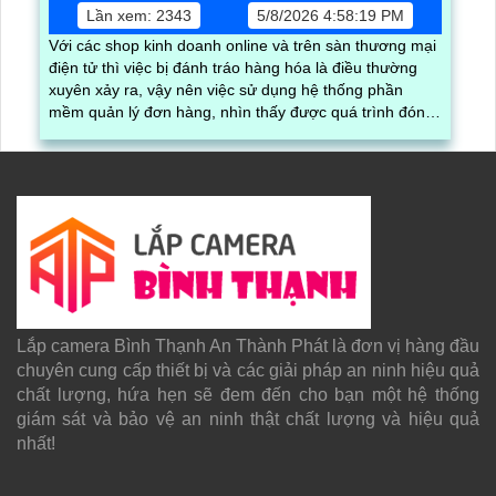
Lần xem: 2343
5/8/2026 4:58:19 PM
Với các shop kinh doanh online và trên sàn thương mại
điện tử thì việc bị đánh tráo hàng hóa là điều thường
xuyên xảy ra, vậy nên việc sử dụng hệ thống phần
mềm quản lý đơn hàng, nhìn thấy được quá trình đóng
gói hàng hóa, kèm theo đấy là quy trình đóng gói cũng
được ghi lại một cách dễ dàng
Lắp camera Bình Thạnh An Thành Phát là đơn vị hàng đầu
chuyên cung cấp thiết bị và các giải pháp an ninh hiệu quả
chất lượng, hứa hẹn sẽ đem đến cho bạn một hệ thống
giám sát và bảo vệ an ninh thật chất lượng và hiệu quả
nhất!