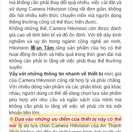
mà không cần phải thay đổi quá nhiều. việc cài đặt và
sử dụng Camera Hikvision cũng rất đơn giản, không
đòi hỏi nhiều kiến thức chuyên môn mà người dùng
thông thường cũng có thể thực hiện được.
Không những thế, Camera Hikvision còn được đánh
giá cao về tính bền bỉ và độ ổn định. Với bề dày kinh
nghiệm và uy tín trong ngành công nghệ an ninh,
Hikvision 🎛
an Tâm
rằng sản phẩm của họ có thể
hoạt động ổn định và hiệu quả trong thời gian dài mà
không cần phải lo lắng về việc phải thay thế thường
xuyên.
Vây với những thông tin nhanh về thiết bị
mức giá
của Camera Hikvision cũng rất hợp lý và phải chăng.
Với nhiều dòng sản phẩm và các phân khúc giá khác
nhau, người dùng có thể dễ dàng chọn lựa sản phẩm
phù hợp với nhu cầu và ngân sách của mình mà
không cần phải lo lắng về việc sẽ phải chi trả một
khoản tiền lớn.
💢
Dựa vào những ưu điểm của thiết bị này có thể
nói
lý do lựa chọn Camera Hikvision của An Thành