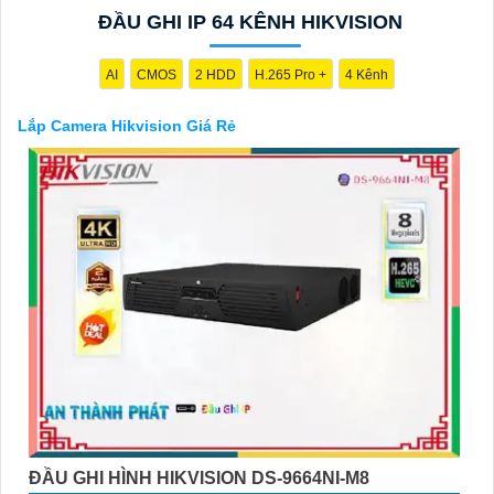
Với kinh nghiệm lâu năm trong lĩnh vực lắp đặt camera an ninh,
ĐẦU GHI IP 64 KÊNH HIKVISION
đội ngũ kỹ thuật viên của chúng tôi cam kết sẽ mang đến cho
quý vị những giải pháp an ninh hiệu quả, đáng tin cậy và tiết
kiệm chi phí.
AI
CMOS
2 HDD
H.265 Pro +
4 Kênh
Camera của Hikvision được biết đến là một trong những thương
hiệu hàng đầu thế giới về giải pháp an ninh video. Với các tính
Lắp Camera Hikvision Giá Rẻ
năng và công nghệ tiên tiến, camera Hikvision không chỉ
chắc
chắn
chất lượng hình ảnh sắc nét mà còn đem đến sự tin cậy và
an toàn cho dự án của quý vị.
Nếu quý vị quan tâm đến việc lắp đặt camera Hikvision giá rẻ và
chuyên nghiệp cho dự án của mình, chúng tôi luôn sẵn lòng hỗ
trợ và tư vấn cho quý vị.
'
ĐẦU GHI HÌNH HIKVISION DS-9664NI-M8