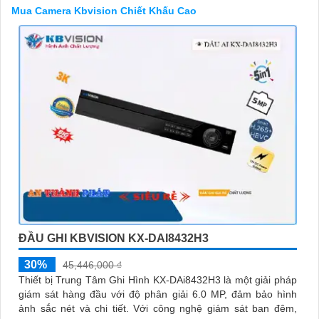
có bất kỳ yêu cầu hay câu hỏi nào khác, bạn có thể chia sẻ để
Mua Camera Kbvision Chiết Khấu Cao
tôi hỗ trợ bạn tốt hơn!
ĐẦU GHI KBVISION KX-DAI8432H3
'
30%
45,446,000 ₫
Thiết bị Trung Tâm Ghi Hình KX-DAi8432H3 là một giải pháp
giám sát hàng đầu với độ phân giải 6.0 MP, đảm bảo hình
ảnh sắc nét và chi tiết. Với công nghệ giám sát ban đêm,