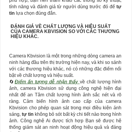
phù hợp, bạn nên tham khảo các thông số kỹ thuật,
tính năng và đánh giá từ người dùng trước đó để
tự
tin
lựa chọn đúng đắn.
ĐÁNH GIÁ VỀ CHẤT LƯỢNG VÀ HIỆU SUẤT
CỦA CAMERA KBVISION SO VỚI CÁC THƯƠNG
HIỆU KHÁC.
Camera Kbvision là một trong những dòng camera an
ninh hàng đầu trên thị trường hiện nay, và khi so sánh
với các thương hiệu khác, nó có những đặc điểm nổi
bật về chất lượng và hiệu suất.
🔄
Điểm ấn tượng dễ nhận thấy
về chất lượng hình
ảnh, camera Kbvision sử dụng công nghệ hiện đại
nhất để an Tâm chất lượng hình ảnh sắc nét và rõ
ràng. Cảm biến hình ảnh cao cấp của camera
Kbvision cho phép quan sát trong mọi điều kiện ánh
sáng,
tự tin
không bỏ sót bất kỳ chi tiết nào trong hình
ảnh. Công nghệ Ai được tích hợp Bạn sẽ được hệ
thống giám sát an ninh hoạt động hiệu quả và đáng