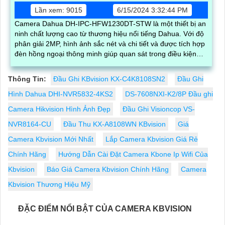
Lần xem: 9015
6/15/2024 3:32:44 PM
Camera Dahua DH-IPC-HFW1230DT-STW là một thiết bị an
ninh chất lượng cao từ thương hiệu nổi tiếng Dahua. Với độ
phân giải 2MP, hình ảnh sắc nét và chi tiết và được tích hợp
đèn hồng ngoại thông minh giúp quan sát trong điều kiện
ánh sáng yếu
Thông Tin:
Đầu Ghi KBvision KX-C4K8108SN2
Đầu Ghi
Hình Dahua DHI-NVR5832-4KS2
DS-7608NXI-K2/8P Đầu ghi
Camera Hikvision Hình Ảnh Đẹp
Đầu Ghi Visioncop VS-
NVR8164-CU
Đầu Thu KX-A8108WN KBvision
Giá
Camera Kbvision Mới Nhất
Lắp Camera Kbvision Giá Rẻ
Chính Hãng
Hướng Dẫn Cài Đặt Camera Kbone Ip Wifi Của
Kbvision
Báo Giá Camera Kbvision Chính Hãng
Camera
Kbvision Thương Hiệu Mỹ
ĐẶC ĐIỂM NỔI BẬT CỦA CAMERA KBVISION