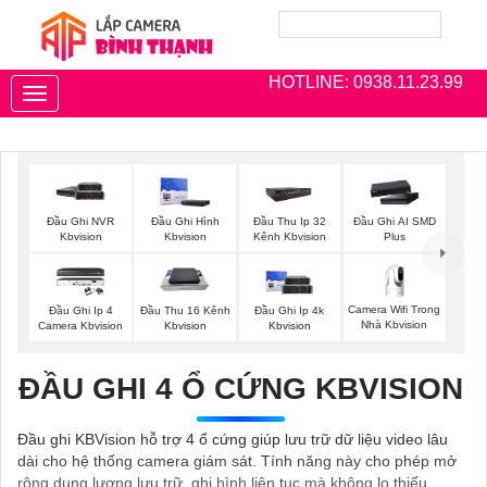
HOTLINE: 0938.11.23.99
Toggle
navigation
Đầu Ghi NVR
Đầu Ghi Hình
Đầu Thu Ip 32
Đầu Ghi AI SMD
Kbvision
Kbvision
Kênh Kbvision
Plus
Camera Wifi Trong
Đầu Ghi Ip 4
Đầu Thu 16 Kênh
Đầu Ghi Ip 4k
Nhà Kbvision
Camera Kbvision
Kbvision
Kbvision
ĐẦU GHI 4 Ổ CỨNG KBVISION
Đầu ghi KBVision hỗ trợ 4 ổ cứng giúp lưu trữ dữ liệu video lâu
dài cho hệ thống camera giám sát. Tính năng này cho phép mở
rộng dung lượng lưu trữ, ghi hình liên tục mà không lo thiếu