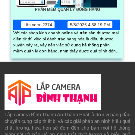
PHẦN MỀM QUẢN LÝ ĐÓNG HÀNG
Lần xem: 2374
5/8/2026 4:58:19 PM
Với các shop kinh doanh online và trên sàn thương mại
điện tử thì việc bị đánh tráo hàng hóa là điều thường
xuyên xảy ra, vậy nên việc sử dụng hệ thống phần
mềm quản lý đơn hàng, nhìn thấy được quá trình đóng
gói hàng hóa, kèm theo đấy là quy trình đóng gói cũng
được ghi lại một cách dễ dàng
Lắp camera Bình Thạnh An Thành Phát là đơn vị hàng đầu
chuyên cung cấp thiết bị và các giải pháp an ninh hiệu quả
chất lượng, hứa hẹn sẽ đem đến cho bạn một hệ thống
giám sát và bảo vệ an ninh thật chất lượng và hiệu quả