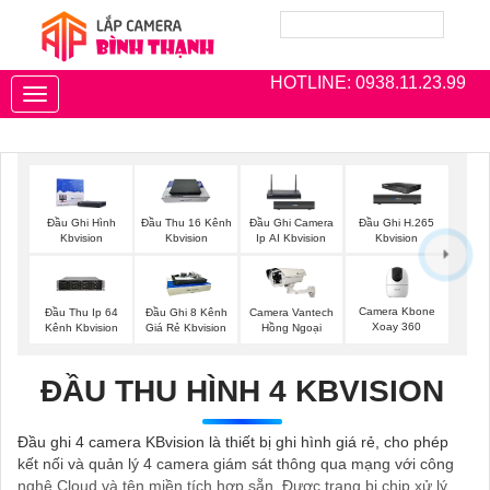
HOTLINE: 0938.11.23.99
Toggle
navigation
Đầu Ghi Hình
Đầu Thu 16 Kênh
Đầu Ghi Camera
Đầu Ghi H.265
Kbvision
Kbvision
Ip AI Kbvision
Kbvision
Camera Kbone
Đầu Thu Ip 64
Đầu Ghi 8 Kênh
Camera Vantech
Xoay 360
Kênh Kbvision
Giá Rẻ Kbvision
Hồng Ngoại
ĐẦU THU HÌNH 4 KBVISION
Đầu ghi 4 camera KBvision là thiết bị ghi hình giá rẻ, cho phép
kết nối và quản lý 4 camera giám sát thông qua mạng với công
nghệ Cloud và tên miền tích hợp sẵn. Được trang bị chip xử lý