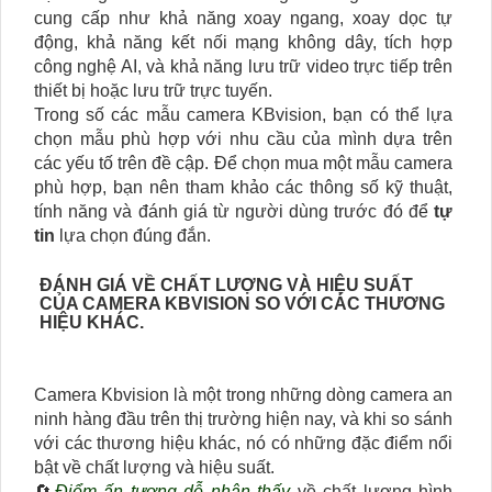
cung cấp như khả năng xoay ngang, xoay dọc tự
động, khả năng kết nối mạng không dây, tích hợp
công nghệ AI, và khả năng lưu trữ video trực tiếp trên
thiết bị hoặc lưu trữ trực tuyến.
Trong số các mẫu camera KBvision, bạn có thể lựa
chọn mẫu phù hợp với nhu cầu của mình dựa trên
các yếu tố trên đề cập. Để chọn mua một mẫu camera
phù hợp, bạn nên tham khảo các thông số kỹ thuật,
tính năng và đánh giá từ người dùng trước đó để
tự
tin
lựa chọn đúng đắn.
ĐÁNH GIÁ VỀ CHẤT LƯỢNG VÀ HIỆU SUẤT
CỦA CAMERA KBVISION SO VỚI CÁC THƯƠNG
HIỆU KHÁC.
Camera Kbvision là một trong những dòng camera an
ninh hàng đầu trên thị trường hiện nay, và khi so sánh
với các thương hiệu khác, nó có những đặc điểm nổi
bật về chất lượng và hiệu suất.
🔄
Điểm ấn tượng dễ nhận thấy
về chất lượng hình