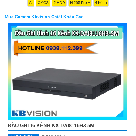
nghiệp về giải pháp an ninh cần thiết!"
AI
CMOS
2 HDD
H.265 Pro +
4 Kênh
Hy vọng những câu giới thiệu trên sẽ giúp bạn thành công trong
việc tiếp cận khách hàng và tăng cơ hội bán hàng của bạn. Nếu
Mua Camera Kbvision Chiết Khấu Cao
có bất kỳ yêu cầu hay câu hỏi nào khác, bạn có thể chia sẻ để
tôi hỗ trợ bạn tốt hơn!
'
ĐẦU GHI 16 KÊNH KX-DAI8116H3-5M