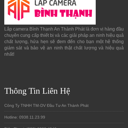
Lắp camera Bình Thạnh An Thành Phát là đơn vị hàng đầu
chuyên cung cấp thiết bị và các giải pháp an ninh hiệu quả
chất lượng, hứa hẹn sẽ đem đến cho bạn một hệ thống
giám sát và bảo vệ an ninh thật chất lượng và hiệu quả
nhất!
Thông Tin Liên Hệ
Công Ty TNHH TM-DV Đầu Tư An Thành Phát
Hotline: 0938.11.23.99