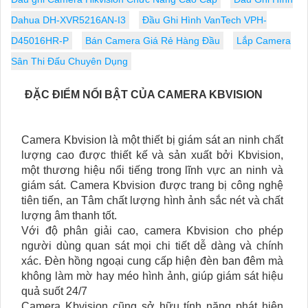
Dahua DH-XVR5216AN-I3
Đầu Ghi Hình VanTech VPH-
D45016HR-P
Bán Camera Giá Rẻ Hàng Đầu
Lắp Camera
Sân Thi Đấu Chuyên Dụng
ĐẶC ĐIỂM NỔI BẬT CỦA CAMERA KBVISION
Camera Kbvision là một thiết bị giám sát an ninh chất
lượng cao được thiết kế và sản xuất bởi Kbvision,
một thương hiệu nổi tiếng trong lĩnh vực an ninh và
giám sát. Camera Kbvision được trang bị công nghệ
tiên tiến, an Tâm chất lượng hình ảnh sắc nét và chất
lượng âm thanh tốt.
Với độ phân giải cao, camera Kbvision cho phép
người dùng quan sát mọi chi tiết dễ dàng và chính
xác. Đèn hồng ngoại cung cấp hiện đèn ban đêm mà
không làm mờ hay méo hình ảnh, giúp giám sát hiệu
quả suốt 24/7
Camera Kbvision cũng sở hữu tính năng phát hiện