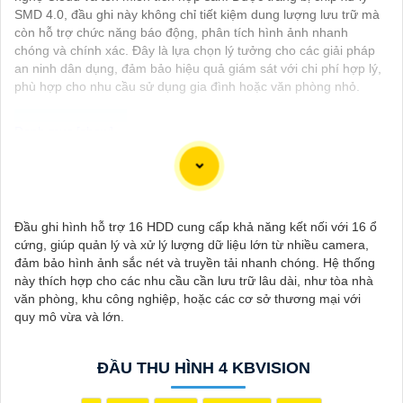
SMD 4.0, đầu ghi này không chỉ tiết kiệm dung lượng lưu trữ mà
còn hỗ trợ chức năng báo động, phân tích hình ảnh nhanh
chóng và chính xác. Đây là lựa chọn lý tưởng cho các giải pháp
an ninh dân dụng, đảm bảo hiệu quả giám sát với chi phí hợp lý,
phù hợp cho nhu cầu sử dụng gia đình hoặc văn phòng nhỏ.
Chào bạn, dưới đây là một số câu giới thiệu cho việc mua
Camera Kbvision với chiết khấu cao và giải pháp phù hợp trong
ngữ cảnh của một đại lý công nghệ:
Đầu ghi hình hỗ trợ 16 HDD cung cấp khả năng kết nối với 16 ổ
🛃
1:
"Chào anh/chị! Bạn đang tìm kiếm Camera Kbvision với
cứng, giúp quản lý và xử lý lượng dữ liệu lớn từ nhiều camera,
chiết khấu hấp dẫn? Hãy đến với chúng tôi để nhận ưu đãi đặc
đảm bảo hình ảnh sắc nét và truyền tải nhanh chóng. Hệ thống
biệt và được tư vấn về giải pháp chính xác nhất cho nhu cầu an
này thích hợp cho các nhu cầu cần lưu trữ lâu dài, như tòa nhà
ninh của bạn!"
văn phòng, khu công nghiệp, hoặc các cơ sở thương mại với
️🏅️
2:
"Bạn muốn mua Camera Kbvision với giá ưu đãi và giải
quy mô vừa và lớn.
pháp phù hợp? Liên hệ ngay với chúng tôi để được hỗ trợ tốt
nhất từ đội ngũ chuyên gia có kinh nghiệm!"
️🥈
3:
"Chúng tôi cam kết cung cấp Camera Kbvision chính hãng
ĐẦU THU HÌNH 4 KBVISION
với chiết khấu cao nhất trên thị trường. Hãy đến với chúng tôi để
trải nghiệm dịch vụ tốt nhất và nhận được sự tư vấn chuyên