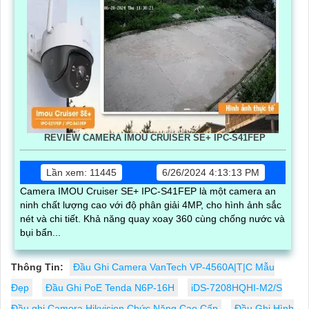
REVIEW CAMERA IMOU CRUISER SE+ IPC-S41FEP
Lần xem: 11445
6/26/2024 4:13:13 PM
Camera IMOU Cruiser SE+ IPC-S41FEP là một camera an
ninh chất lượng cao với độ phân giải 4MP, cho hình ảnh sắc
nét và chi tiết. Khả năng quay xoay 360 cùng chống nước và
bụi bẩn...
Thông Tin:
Đầu Ghi Camera VanTech VP-4560A|T|C Mẫu
Đẹp
Đầu Ghi PoE Tenda N6P-16H
iDS-7208HQHI-M2/S
Đầu ghi Camera Hikvision Chức Năng Cao Cấp
Đầu Ghi Hình