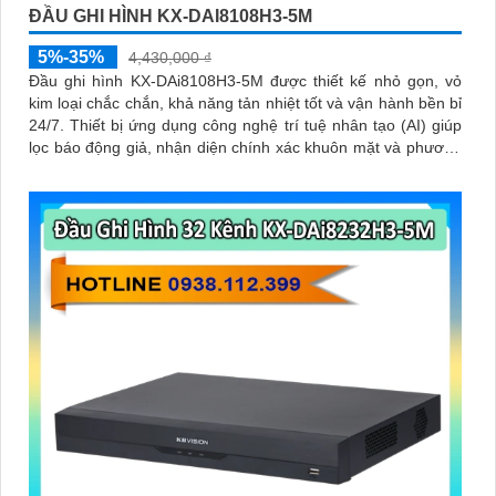
ĐẦU GHI HÌNH KX-DAI8108H3-5M
5%-35%
4,430,000 ₫
Đầu ghi hình KX-DAi8108H3-5M được thiết kế nhỏ gọn, vỏ
kim loại chắc chắn, khả năng tản nhiệt tốt và vận hành bền bỉ
24/7. Thiết bị ứng dụng công nghệ trí tuệ nhân tạo (AI) giúp
lọc báo động giả, nhận diện chính xác khuôn mặt và phương
tiện, giúp người dùng dễ dàng tìm kiếm dữ liệu nhanh chóng