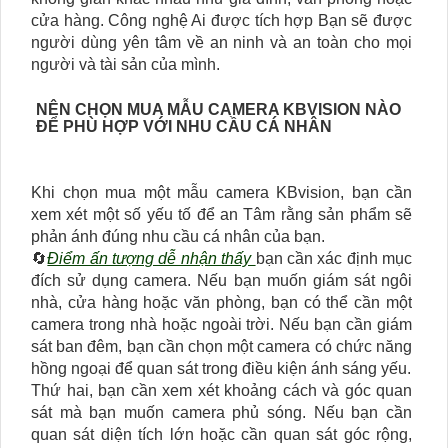
cửa hàng. Công nghệ Ai được tích hợp Bạn sẽ được
người dùng yên tâm về an ninh và an toàn cho mọi
người và tài sản của mình.
NÊN CHỌN MUA MẪU CAMERA KBVISION NÀO
ĐỂ PHÙ HỢP VỚI NHU CẦU CÁ NHÂN
Khi chọn mua một mẫu camera KBvision, bạn cần
xem xét một số yếu tố để an Tâm rằng sản phẩm sẽ
phản ánh đúng nhu cầu cá nhân của bạn.
🔄
Điểm ấn tượng dễ nhận thấy
bạn cần xác định mục
đích sử dụng camera. Nếu bạn muốn giám sát ngôi
nhà, cửa hàng hoặc văn phòng, bạn có thể cần một
camera trong nhà hoặc ngoài trời. Nếu bạn cần giám
sát ban đêm, bạn cần chọn một camera có chức năng
hồng ngoại để quan sát trong điều kiện ánh sáng yếu.
Thứ hai, bạn cần xem xét khoảng cách và góc quan
sát mà bạn muốn camera phủ sóng. Nếu bạn cần
quan sát diện tích lớn hoặc cần quan sát góc rộng,