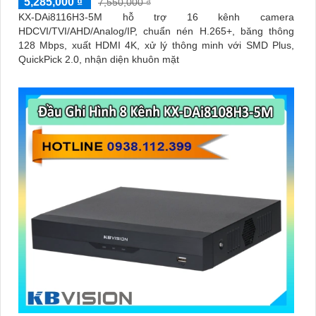
5,285,000 ₫
7,550,000 ₫
KX-DAi8116H3-5M hỗ trợ 16 kênh camera
HDCVI/TVI/AHD/Analog/IP, chuẩn nén H.265+, băng thông
128 Mbps, xuất HDMI 4K, xử lý thông minh với SMD Plus,
QuickPick 2.0, nhận diện khuôn mặt