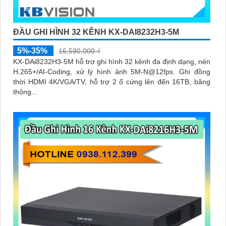
ĐẦU GHI HÌNH 32 KÊNH KX-DAI8232H3-5M
5%-35%
16,590,000 ₫
KX-DAi8232H3-5M hỗ trợ ghi hình 32 kênh đa định dạng, nén
H.265+/AI-Coding, xử lý hình ảnh 5M-N@12fps. Ghi đồng
thời HDMI 4K/VGA/TV, hỗ trợ 2 ổ cứng lên đến 16TB, băng
thông...