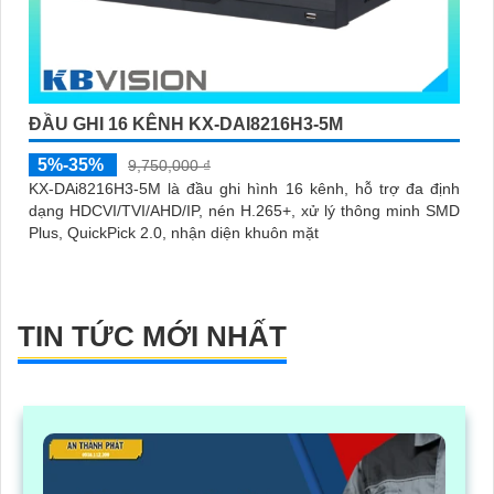
ĐẦU GHI 16 KÊNH KX-DAI8216H3-5M
5%-35%
9,750,000 ₫
KX-DAi8216H3-5M là đầu ghi hình 16 kênh, hỗ trợ đa định
dạng HDCVI/TVI/AHD/IP, nén H.265+, xử lý thông minh SMD
Plus, QuickPick 2.0, nhận diện khuôn mặt
TIN TỨC MỚI NHẤT