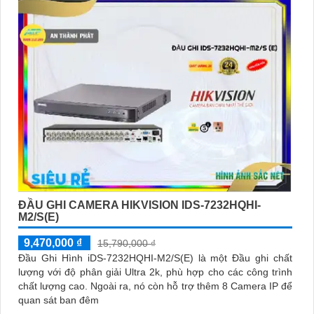
kiệm chi phí.
Camera của Hikvision được biết đến là một trong những thương
hiệu hàng đầu thế giới về giải pháp an ninh video. Với các tính
năng và công nghệ tiên tiến, camera Hikvision không chỉ
chắc
chắn
chất lượng hình ảnh sắc nét mà còn đem đến sự tin cậy và
an toàn cho dự án của quý vị.
Nếu quý vị quan tâm đến việc lắp đặt camera Hikvision giá rẻ và
chuyên nghiệp cho dự án của mình, chúng tôi luôn sẵn lòng hỗ
trợ và tư vấn cho quý vị.
ĐẦU GHI CAMERA HIKVISION IDS-7232HQHI-
M2/S(E)
9,470,000 ₫
15,790,000 ₫
'
Đầu Ghi Hình iDS-7232HQHI-M2/S(E) là một Đầu ghi chất
lượng với độ phân giải Ultra 2k, phù hợp cho các công trình
chất lượng cao. Ngoài ra, nó còn hỗ trợ thêm 8 Camera IP để
quan sát ban đêm