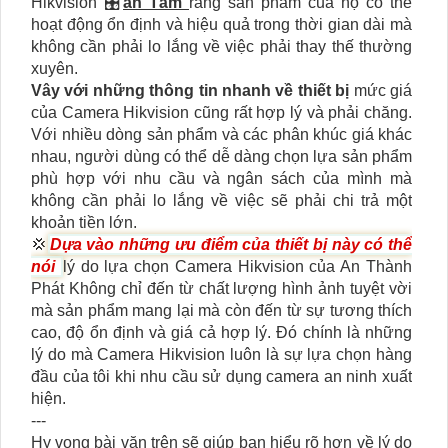
Hikvision 🎛
an Tâm
rằng sản phẩm của họ có thể
hoạt động ổn định và hiệu quả trong thời gian dài mà
không cần phải lo lắng về việc phải thay thế thường
xuyên.
Vây với những thông tin nhanh về thiết bị
mức giá
của Camera Hikvision cũng rất hợp lý và phải chăng.
Với nhiều dòng sản phẩm và các phân khúc giá khác
nhau, người dùng có thể dễ dàng chọn lựa sản phẩm
phù hợp với nhu cầu và ngân sách của mình mà
không cần phải lo lắng về việc sẽ phải chi trả một
khoản tiền lớn.
💢
Dựa vào những ưu điểm của thiết bị này có thể
nói
lý do lựa chọn Camera Hikvision của An Thành
Phát Không chỉ đến từ chất lượng hình ảnh tuyệt vời
mà sản phẩm mang lại mà còn đến từ sự tương thích
cao, độ ổn định và giá cả hợp lý. Đó chính là những
lý do mà Camera Hikvision luôn là sự lựa chọn hàng
đầu của tôi khi nhu cầu sử dụng camera an ninh xuất
hiện.
---
Hy vọng bài văn trên sẽ giúp bạn hiểu rõ hơn về lý do