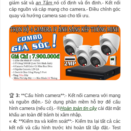
giám sát và
an Tâm
nó cố định và ổn định.- Kết nối
cáp nguồn và cáp mạng cho camera.- Điều chỉnh góc
quay và hướng camera sao cho tối ưu.
️🏆
3:
**Cấu hình camera**:- Kết nối camera với mạng
và nguồn điện.- Sử dụng phần mềm hỗ trợ để cấu
hình camera (nếu có).- ®️
Hoàn toàn tin cậy
cài đặt mật
khẩu an toàn để tránh bị xâm nhập.
«
4:
**Kiểm tra và kiểm soát**:- Kiểm tra lại tất cả các
kết nối và cấu hình trước khi hoàn tất lắp đặt.- Test