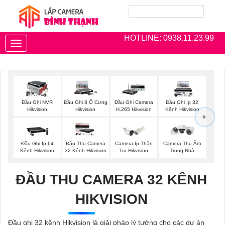
HOTLINE: 0938.11.23.99
Toggle
navigation
Đầu Ghi NVR
Đầu Ghi 8 Ổ Cưng
Đầu Ghi Camera
Đầu Ghi Ip 32
Hikvision
Hikvision
H.265 Hikvision
Kênh Hikvision
Đầu Ghi Ip 64
Đầu Thu Camera
Camera Ip Thân
Camera Thu Âm
Kênh Hikvision
32 Kênh Hikvision
Trụ Hikvision
Trong Nhà
Hikvision
ĐẦU THU CAMERA 32 KÊNH
HIKVISION
Đầu ghi 32 kênh Hikvision là giải pháp lý tưởng cho các dự án