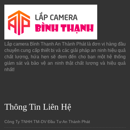
Lắp camera Bình Thạnh An Thành Phát là đơn vị hàng đầu
chuyên cung cấp thiết bị và các giải pháp an ninh hiệu quả
chất lượng, hứa hẹn sẽ đem đến cho bạn một hệ thống
giám sát và bảo vệ an ninh thật chất lượng và hiệu quả
nhất!
Thông Tin Liên Hệ
Công Ty TNHH TM-DV Đầu Tư An Thành Phát