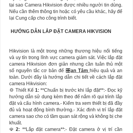
tại sao Camera Hikvision được nhiều người tin dùng.
Nếu cần thêm thông tin hoặc có yêu cầu khác, hãy để
lại Cung cấp cho công trình biết.
HƯỚNG DẪN LẮP ĐẶT CAMERA HIKVISION
Hikvision là một trong những thương hiệu nổi tiếng
và uy tín trong lĩnh vực camera giám sát. Việc lắp đặt
camera Hikvision đơn giản nhưng cần tuân thủ một
số nguyên tắc cơ bản để 🎛
an Tâm
hiệu quả và an
toàn. Dưới đây là hướng dẫn chi tiết về cách lắp đặt
camera Hikvision:
💢 Thiết Kế
1:
**Chuẩn bị trước khi lắp đặt**:- Đọc kỹ
hướng dẫn sử dụng kèm theo để nắm rõ qui trình lắp
đặt và cấu hình camera.- Kiểm tra xem thiết bị đã đầy
đủ và hoạt động bình thường.- Xác định vị trí lắp đặt
camera sao cho có tầm quan sát rộng và không bị che
khuất.
☫
2:
**Lắp đặt camera**:- Đặt camera ở vị trí cần