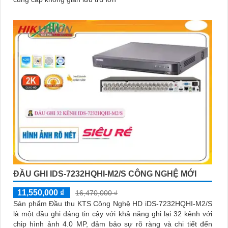
ĐẦU GHI IDS-7232HQHI-M2/S CÔNG NGHỆ MỚI
11,550,000 ₫
16,470,000 ₫
Sản phẩm Đầu thu KTS Công Nghệ HD iDS-7232HQHI-M2/S
là một đầu ghi đáng tin cậy với khả năng ghi lại 32 kênh với
chip hình ảnh 4.0 MP, đảm bảo sự rõ ràng và chi tiết đến