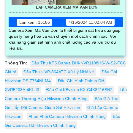
LẮP CAMERA XEM MÃ VẬN ĐƠN
Lần xem: 15186
4/15/2024 11:02:04 AM
Camera Xem Mã Vận Đơn là thiết bị giám sát hiệu quả giúp
quản lý hàng hóa và vận chuyển một cách chính xác. Với
khả năng giám sát hình ảnh chất lượng cao và lưu trữ dữ
liệu an...
Thông Tin:
Đầu Thu KTS Dahua DHI-NVR1108HS-W-S2-FCC
Giá rẻ
Đầu Thu ✅VP-864ATC Xử Lý NHANH
Đầu Ghi
Hikvision DS-7764NI-M4
Đầu Ghi Hình Dahua DH-
XVR5208A-4KL-I3
Đầu Ghi KBvision KX-C4K8216SN2
Lắp
Camera Thương Hiệu Hikvision Chính Hãng
Báo Giá Trọn
Gói Lắp Đặt Camera Giám Sát Hikvision
Giá Lắp Camera
Hikvision
Phân Phối Camera Hikvision Chính Hãng
Báo
Giá Camera Hd Hikvision Chính Hãng