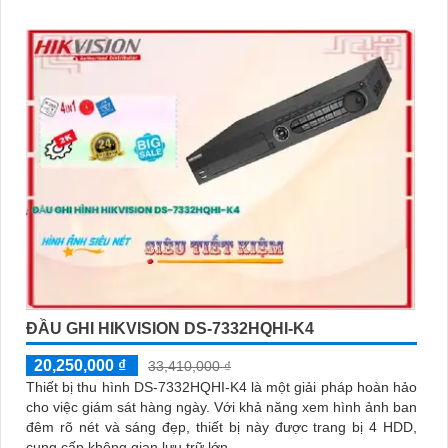
ĐẦU GHI HIKVISION DS-7332HQHI-K4
20,250,000 ₫
33,410,000 ₫
Thiết bị thu hình DS-7332HQHI-K4 là một giải pháp hoàn hảo
cho việc giám sát hàng ngày. Với khả năng xem hình ảnh ban
đêm rõ nét và sáng đẹp, thiết bị này được trang bị 4 HDD,
cung cấp không gian lưu trữ lớn