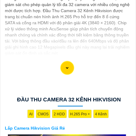
giám sát cho phép quản lý tối đa 32 camera với nhiều công nghệ
mới được tích hợp. Đầu Thu Camera 32 Kênh Hikvision được
trang bị chuẩn nén hình ảnh H.265 Pro hỗ trợ đến 8 ổ cứng
SATA và cổng ra HDMI với độ phân giải 4K (3840 × 2160). Chip
xử lý video thông minh AcuSense giúp phân tích chuyển động
nhanh chóng và chính xác đồng thời tiết kiệm băng thông truyền
tải. Với băng thông đầu vào/đầu ra lên đến 640Mbps và độ phân
giải ghi hình cao 12 Megapixels đầu ghi này mang lại trải nghiệm
giám sát ổn định và sắc nét.
Dĩ nhiên, dưới đây là một mẫu văn bản giới thiệu dành cho dự
án lắp đặt camera Hikvision giá rẻ và chuyên nghiệp:
---
ĐẦU THU CAMERA 32 KÊNH HIKVISION
Chào quý khách hàng,
Chúng tôi xin trân trọng giới thiệu đến quý vị dịch vụ lắp đặt
camera Hikvision giá rẻ và chuyên nghiệp cho dự án của quý vị.
AI
CMOS
2 HDD
H.265 Pro +
4 Kênh
Với kinh nghiệm lâu năm trong lĩnh vực lắp đặt camera an ninh,
đội ngũ kỹ thuật viên của chúng tôi cam kết sẽ mang đến cho
Lắp Camera Hikvision Giá Rẻ
quý vị những giải pháp an ninh hiệu quả, đáng tin cậy và tiết