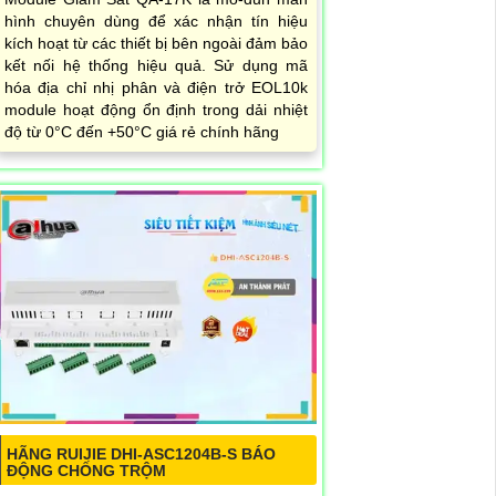
hình chuyên dùng để xác nhận tín hiệu
kích hoạt từ các thiết bị bên ngoài đảm bảo
kết nối hệ thống hiệu quả. Sử dụng mã
hóa địa chỉ nhị phân và điện trở EOL10k
module hoạt động ổn định trong dải nhiệt
độ từ 0°C đến +50°C giá rẻ chính hãng
HÃNG RUIJIE DHI-ASC1204B-S BÁO
ĐỘNG CHỐNG TRỘM