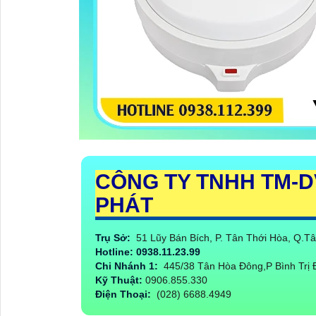
CÔNG TY TNHH TM-D
PHÁT
Trụ Sở:
51 Lũy Bán Bích, P. Tân Thới Hòa, Q.
Hotline: 0938.11.23.99
Chi Nhánh 1:
445/38 Tân Hòa Đông,P Bình Trị
Kỹ Thuật:
0906.855.330
Điện Thoại:
(028) 6688.4949