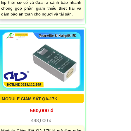
kịp thời sự cố và đưa ra cảnh báo nhanh
chóng góp phần giảm thiểu thiệt hại và
đảm bảo an toàn cho người và tài sản.
MODULE GIÁM SÁT QA-17K
560,000 ₫
448,000 ₫
Module Giám Sát QA-17K là mô-đun màn