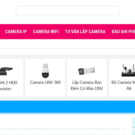
CAMERA IP
CAMERA WIFI
TƯ VẤN LẮP CAMERA
ĐẦU GHI PH
Camera UNV 360
Lắp Camera Ban
Bộ Camera Wi
GHi 2 HDD
Đêm Có Màu UNV
Rẻ
vision