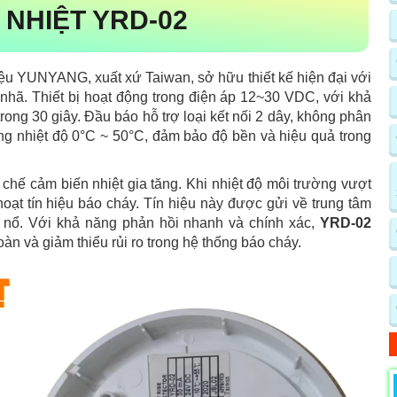
 NHIỆT YRD-02
ệu YUNYANG, xuất xứ Taiwan, sở hữu thiết kế hiện đại với
 nhã. Thiết bị hoạt động trong điện áp 12~30 VDC, với khả
rong 30 giây. Đầu báo hỗ trợ loại kết nối 2 dây, không phân
ong nhiệt độ 0°C ~ 50°C, đảm bảo độ bền và hiệu quả trong
chế cảm biến nhiệt gia tăng. Khi nhiệt độ môi trường vượt
oạt tín hiệu báo cháy. Tín hiệu này được gửi về trung tâm
y nổ. Với khả năng phản hồi nhanh và chính xác,
YRD-02
oàn và giảm thiểu rủi ro trong hệ thống báo cháy.