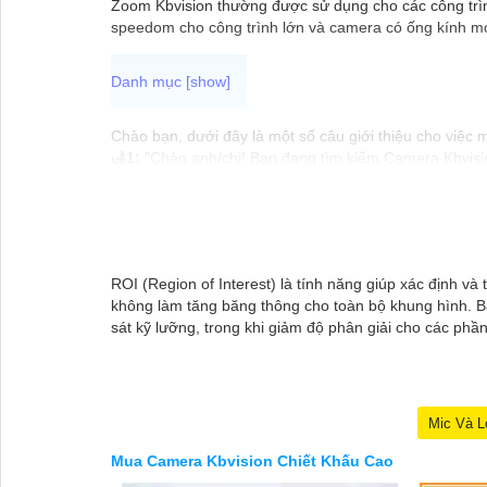
Zoom Kbvision thường được sử dụng cho các công trình
speedom cho công trình lớn và camera có ống kính mo
Chào bạn, dưới đây là một số câu giới thiệu cho việc
🛃
1:
"Chào anh/chị! Bạn đang tìm kiếm Camera Kbvision
nhu cầu an ninh của bạn!"
️🏅️
2:
"Bạn muốn mua Camera Kbvision với giá ưu đãi và
️🥈
3:
"Chúng tôi cam kết cung cấp Camera Kbvision chín
vấn chuyên nghiệp về giải pháp an ninh cần thiết!"
Hy vọng những câu giới thiệu trên sẽ giúp bạn thành 
ROI (Region of Interest) là tính năng giúp xác định 
thể chia sẻ để tôi hỗ trợ bạn tốt hơn!
không làm tăng băng thông cho toàn bộ khung hình. Bằ
sát kỹ lưỡng, trong khi giảm độ phân giải cho các phầ
Mic Và L
Mua Camera Kbvision Chiết Khấu Cao