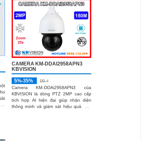
CAMERA KM-DDAI2958APN3
KBVISION
5%-35%
00 ₫
một
Camera KM-DDAi2958APN3 của
cho
KBVISION là dòng PTZ 2MP cao cấp
tích hợp AI hiện đại giúp nhận diện
lại
thông minh và giám sát hiệu quả. Với
khả năng quay xoay 360 độ, zoom
quang 25x và tầm nhìn hồng ngoại
150m, camera đảm bảo hình ảnh sắc
nét trong mọi điều kiện