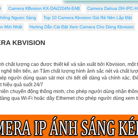
đảm bảo công việc diễn ra suôn sẻ
✪
Camera KBvision KX-DAi2204N-EAB
Camera Dahua DH-IPC-H
hống Ngược Sáng
Top 10 Camera Kbvision Giá Rẻ Nên Lắp Đặt
on Mới Nhất
Hường Dẫn Cài Đặt Xem Camera Cho Dòng Kbvision
ERA KBVISION
nh chất lượng cao được thiết kế và sản xuất bởi Kbvision, một 
nghệ tiên tiến, an Tâm chất lượng hình ảnh sắc nét và chất lượ
hép người dùng quan sát mọi chi tiết dễ dàng và chính xác.
 hiệu quả suốt 24/7
hiện chuyển động thông minh, cho phép người dùng nhận thông 
dàng qua Wi-Fi hoặc dây Ethernet cho phép người dùng xem tr