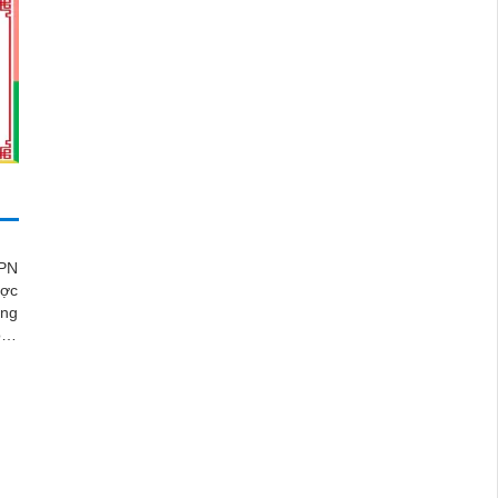
P
7PN
ược
ững
heo
iám