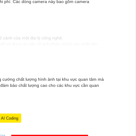
m chi phí. Các dòng camera này bao gồm camera
ữ cảnh của một đại lý công nghệ:
ệt và được tư vấn về giải pháp chính xác nhất cho
t từ đội ngũ chuyên gia có kinh nghiệm!"
 để trải nghiệm dịch vụ tốt nhất và nhận được sự tư
Nếu có bất kỳ yêu cầu hay câu hỏi nào khác, bạn có
ăng cường chất lượng hình ảnh tại khu vực quan tâm mà
OI đảm bảo chất lượng cao cho các khu vực cần quan
AI Coding