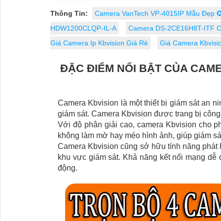
kiện ánh...
Thông Tin:
Camera VanTech VP-4015IP Mẫu Đẹp 
HDW1200CLQP-IL-A
Camera DS-2CE16H8T-ITF C
Giá Camera Ip Kbvision Giá Rè
Giá Camera Kbvisi
ĐẶC ĐIỂM NỔI BẬT CỦA CAM
Camera Kbvision là một thiết bị giám sát an ni
giám sát. Camera Kbvision được trang bị công 
Với độ phân giải cao, camera Kbvision cho p
không làm mờ hay méo hình ảnh, giúp giám sát
Camera Kbvision cũng sở hữu tính năng phát 
khu vực giám sát. Khả năng kết nối mạng dễ 
động.