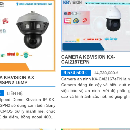
CAMERA KBVISION KX-
CAI2167EPN
9,574,500 ₫
14,730,000 ₫
 KBVISION KX-
Camera an ninh KX-CAi2167ePN là 
MSPN2 16MP
Camera đáng tin cậy và hiệu quả 
việc bảo vệ an ninh. Với độ phân giải
ệ
LIÊN HỆ
cao và hình ảnh sắc nét, nó giúp ghi 
peed Dome Kbvision IP KX-
mọi chi tiết một cách chính xác
PN2 sử dụng cảm biến Sony
CMOS, xử lý mạnh mẽ, chức
 đa điểm, hồng ngoại 400m,
 liệu chip hình ảnh. Hỗ trợ
g hình ảnh sắc nét, tiết kiệm