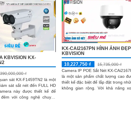
g, tích hợp công nghệ H
KX-CAI2167PN HÌNH ẢNH ĐẸ
KBVISION
 KBVISION KX-
N2
10,227,750 ₫
15,735,000 ₫
Camera IP POE Sắt Nét KX-CAi216
390,000,000 ₫
là một sản phẩm chất lượng cao đ
uan sát KX-F1459TN2 là một
thiết kế đặc biệt để lắp đặt trong nh
iám sát sắt nét đến FULL HD
không gian rộng. Với khả năng xoay
360 độ, camera này cho phép bạn t
 đêm với công nghệ chuyên
dõi mọi góc nhìn trong khu vực g
ích hợp công nghệ IP POE
sát