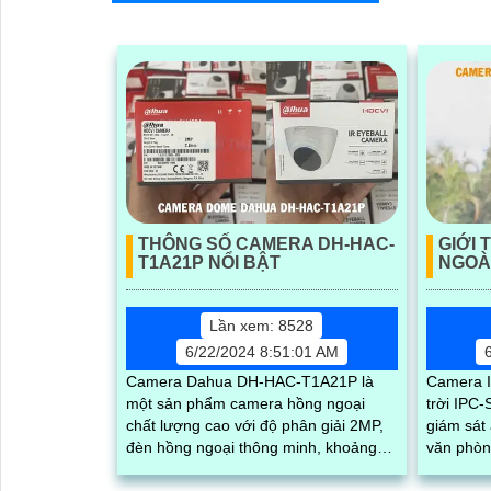
THÔNG SỐ CAMERA DH-HAC-
GIỚI 
T1A21P NỔI BẬT
NGOÀI
Lần xem: 8528
6/22/2024 8:51:01 AM
Camera Dahua DH-HAC-T1A21P là
Camera I
một sản phẩm camera hồng ngoại
trời IPC-
chất lượng cao với độ phân giải 2MP,
giám sát
đèn hồng ngoại thông minh, khoảng
văn phòng
cách quan sát lên đến 10m trong điều