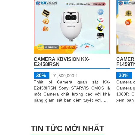
băng thôn
'
CAMERA KBVISION KX-
CAMERA
E2458IRSN
F1459T
30%
30%
91,500,000 ₫
Thiết bị Camera quan sát KX-
Camera q
E2458IRSN Sony STARVIS CMOS là
Camera g
một Camera chất lượng cao với khả
1080P. Camera này được thiết kế để
năng giám sát ban đêm tuyệt vời. Với
xem ban
công nghệ Hồng Ngoại, camera có thể
dụng và t
quan sát trong khoảng cách lên đến
150m trong điều kiện thiếu sáng
TIN TỨC MỚI NHẤT