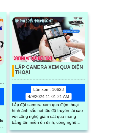
LẮP CAMERA XEM QUA ĐIỆN
THOẠI
Lần xem: 10628
4/9/2024 11:01:21 AM
Lắp đặt camera xem qua điện thoại
hình ảnh sắc nét tốc độ truyền tải cao
với công nghệ giám sát qua mạng
bằng tên miền ổn định, công nghệ
cloud dễ dàng cài đặc và camera tích
ế