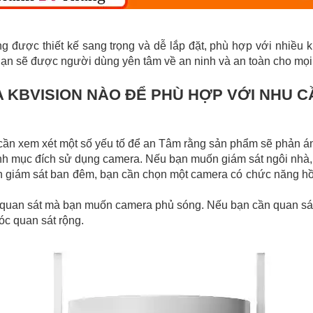
g được thiết kế sang trọng và dễ lắp đặt, phù hợp với nhiều 
ạn sẽ được người dùng yên tâm về an ninh và an toàn cho mọi 
KBVISION NÀO ĐỂ PHÙ HỢP VỚI NHU C
ần xem xét một số yếu tố để an Tâm rằng sản phẩm sẽ phản á
nh mục đích sử dụng camera. Nếu bạn muốn giám sát ngôi nhà,
n giám sát ban đêm, bạn cần chọn một camera có chức năng hồ
quan sát mà bạn muốn camera phủ sóng. Nếu bạn cần quan sát 
óc quan sát rộng.