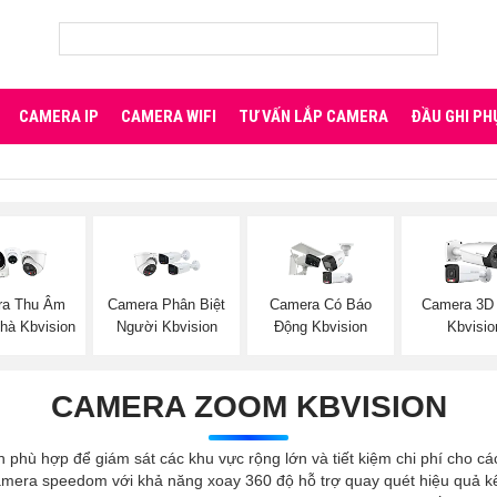
CAMERA IP
CAMERA WIFI
TƯ VẤN LẮP CAMERA
ĐẦU GHI PH
ra Thu Âm
Camera Phân Biệt
Camera Có Báo
Camera 3D
hà Kbvision
Người Kbvision
Động Kbvision
Kbvisio
CAMERA ZOOM KBVISION
ù hợp để giám sát các khu vực rộng lớn và tiết kiệm chi phí cho các 
amera speedom với khả năng xoay 360 độ hỗ trợ quay quét hiệu quả kế