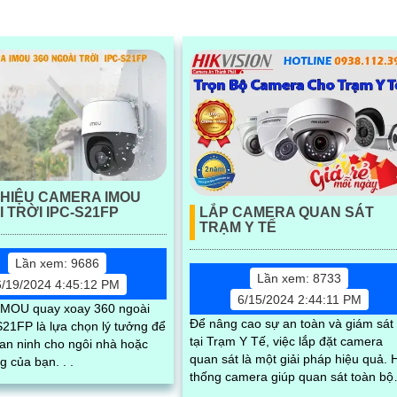
THIỆU CAMERA IMOU
LẮP CAMERA QUAN SÁT
 TRỜI IPC-S21FP
TRẠM Y TẾ
Lần xem: 9686
Lần xem: 8733
6/19/2024 4:45:12 PM
6/15/2024 2:44:11 PM
MOU quay xoay 360 ngoài
Để nâng cao sự an toàn và giám sát
S21FP là lựa chọn lý tưởng để
tại Trạm Y Tế, việc lắp đặt camera
 an ninh cho ngôi nhà hoặc
quan sát là một giải pháp hiệu quả. Hệ
 của bạn. . .
thống camera giúp quan sát toàn bộ
không gian và theo dõi nhân viên y t