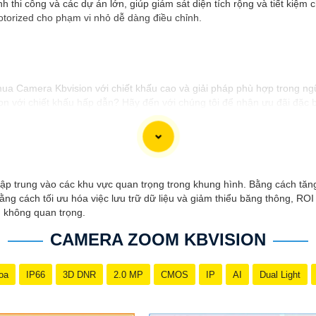
 thi công và các dự án lớn, giúp giám sát diện tích rộng và tiết kiệ
torized cho phạm vi nhỏ dễ dàng điều chỉnh.
 mua Camera Kbvision với chiết khấu cao và giải pháp phù hợp trong ng
 với chiết khấu hấp dẫn? Hãy đến với chúng tôi để nhận ưu đãi đặc bi
 giải pháp phù hợp? Liên hệ ngay với chúng tôi để được hỗ trợ tốt nhấ
h hãng với chiết khấu cao nhất trên thị trường. Hãy đến với chúng tôi
công trong việc tiếp cận khách hàng và tăng cơ hội bán hàng của bạn. 
và tập trung vào các khu vực quan trọng trong khung hình. Bằng cách t
ng cách tối ưu hóa việc lưu trữ dữ liệu và giảm thiểu băng thông, R
n không quan trọng.
CAMERA ZOOM KBVISION
oa
IP66
3D DNR
2.0 MP
CMOS
IP
AI
Dual Light