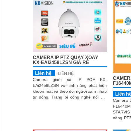
CAMERA IP PTZ QUAY XOAY
KX-EAI2458LZSN GIÁ RẺ
Liên hệ
LIÊN HỆ
CAMERA
Camera giám sát IP POE KX-
F16440
EAi2458LZSN với tính năng phát hiện
khuôn mặt và theo dõi người xâm nhập
Liên h
tự động. Trang bị công nghệ nổi bật
Camera S
DWDR 120db chống ngược sáng, hồng
F16440MS
ngoại siêu xa và Starlight cho hình ảnh
STARVIS 
sắc nét ban đêm
năng PTZ
lưu trữ dữ
chất lượn