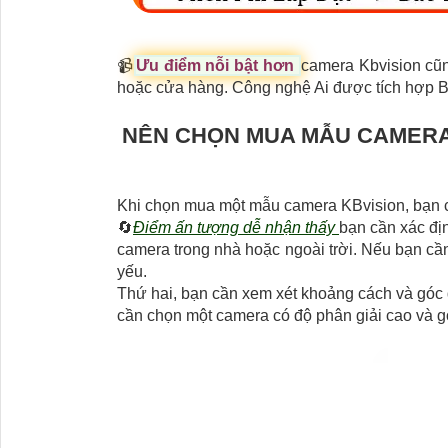
📹
Ưu điểm nỗi bật hơn
camera Kbvision cũn
hoặc cửa hàng. Công nghệ Ai được tích hợp B
NÊN CHỌN MUA MẪU CAMERA 
Khi chọn mua một mẫu camera KBvision, bạn c
🔄
Điểm ấn tượng dễ nhận thấy
bạn cần xác đị
camera trong nhà hoặc ngoài trời. Nếu bạn cầ
yếu.
Thứ hai, bạn cần xem xét khoảng cách và góc 
cần chọn một camera có độ phân giải cao và g