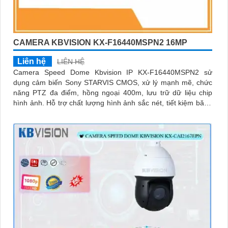
CAMERA KBVISION KX-F16440MSPN2 16MP
Liên hệ
LIÊN HỆ
Camera Speed Dome Kbvision IP KX-F16440MSPN2 sử
dụng cảm biến Sony STARVIS CMOS, xử lý mạnh mẽ, chức
năng PTZ đa điểm, hồng ngoại 400m, lưu trữ dữ liệu chip
hình ảnh. Hỗ trợ chất lượng hình ảnh sắc nét, tiết kiệm băng
thông, tích hợp công nghệ H