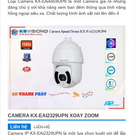
Loại Camera KX-EAi4459UPN là một Camera giá rẻ nhưng
đáng chú ý với khả năng xem ban đêm thông qua tính năng
hồng ngoại siêu xa. Chất lượng hình ảnh sắt nét lên đến 4
CAMERA KX-EAI2329UPN XOAY ZOOM
Liên hệ
LIÊN HỆ
Camera IP KX-EAi2329UPN là một lựa chọn tuyệt vời để lắp