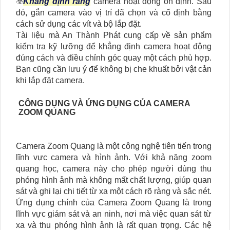
☣️
Khẳng định rằng
camera hoạt động ổn định. Sau
đó, gắn camera vào vị trí đã chọn và cố định bằng
cách sử dụng các vít và bộ lắp đặt.
Tài liệu mà An Thành Phát cung cấp về sản phẩm
kiểm tra kỹ lưỡng để khẳng định camera hoạt động
đúng cách và điều chỉnh góc quay một cách phù hợp.
Bạn cũng cần lưu ý để không bị che khuất bởi vật cản
khi lắp đặt camera.
CÔNG DỤNG VÀ ỨNG DỤNG CỦA CAMERA
ZOOM QUANG
Camera Zoom Quang là một công nghệ tiên tiến trong
lĩnh vực camera và hình ảnh. Với khả năng zoom
quang học, camera này cho phép người dùng thu
phóng hình ảnh mà không mất chất lượng, giúp quan
sát và ghi lại chi tiết từ xa một cách rõ ràng và sắc nét.
Ứng dụng chính của Camera Zoom Quang là trong
lĩnh vực giám sát và an ninh, nơi mà việc quan sát từ
xa và thu phóng hình ảnh là rất quan trọng. Các hệ