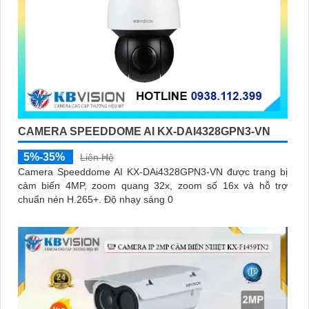
CAMERA SPEEDDOME AI KX-DAI4328GPN3-VN
5%-35%
Liên Hệ
Camera Speeddome AI KX-DAi4328GPN3-VN được trang bị
cảm biến 4MP, zoom quang 32x, zoom số 16x và hỗ trợ
chuẩn nén H.265+. Độ nhạy sáng 0