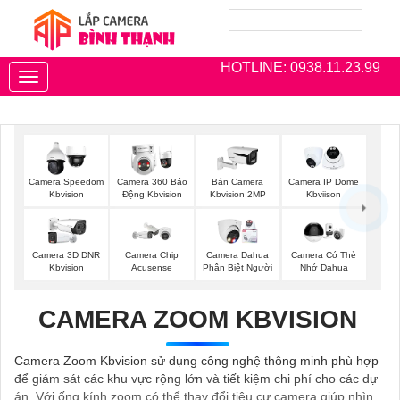
HOTLINE: 0938.11.23.99
Toggle
navigation
Camera Speedom
Camera 360 Báo
Bán Camera
Camera IP Dome
Kbvision
Động Kbvision
Kbvision 2MP
Kbviison
Camera 3D DNR
Camera Chip
Camera Dahua
Camera Có Thẻ
Kbvision
Acusense
Phân Biệt Người
Nhớ Dahua
CAMERA ZOOM KBVISION
Camera Zoom Kbvision sử dụng công nghệ thông minh phù hợp
để giám sát các khu vực rộng lớn và tiết kiệm chi phí cho các dự
án. Với ống kính zoom có thể thay đổi tiêu cự camera giúp nhìn