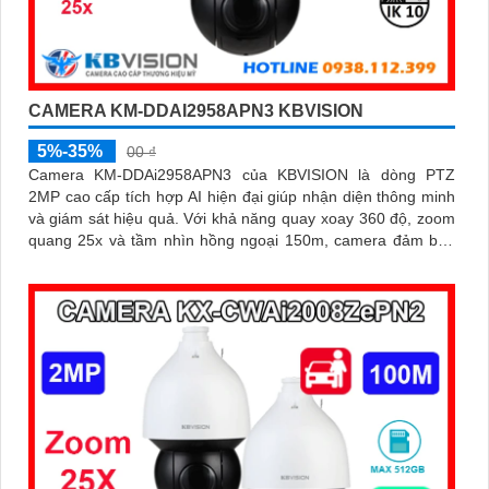
CAMERA KM-DDAI2958APN3 KBVISION
5%-35%
00 ₫
Camera KM-DDAi2958APN3 của KBVISION là dòng PTZ
2MP cao cấp tích hợp AI hiện đại giúp nhận diện thông minh
và giám sát hiệu quả. Với khả năng quay xoay 360 độ, zoom
quang 25x và tầm nhìn hồng ngoại 150m, camera đảm bảo
hình ảnh sắc nét trong mọi điều kiện