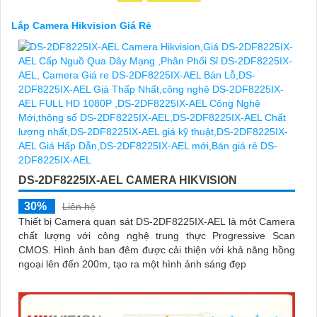
hiệu hàng đầu thế giới về giải pháp an ninh video. Với các tính
năng và công nghệ tiên tiến, camera Hikvision không chỉ
chắc
Lắp Camera Hikvision Giá Rẻ
chắn
chất lượng hình ảnh sắc nét mà còn đem đến sự tin cậy và
an toàn cho dự án của quý vị.
Nếu quý vị quan tâm đến việc lắp đặt camera Hikvision giá rẻ và
chuyên nghiệp cho dự án của mình, chúng tôi luôn sẵn lòng hỗ
trợ và tư vấn cho quý vị.
DS-2DF8225IX-AEL CAMERA HIKVISION
30%
Liên hệ
Thiết bị Camera quan sát DS-2DF8225IX-AEL là một Camera
chất lượng với công nghệ trung thực Progressive Scan
'
CMOS. Hình ảnh ban đêm được cải thiện với khả năng hồng
ngoại lên đến 200m, tạo ra một hình ảnh sáng đẹp