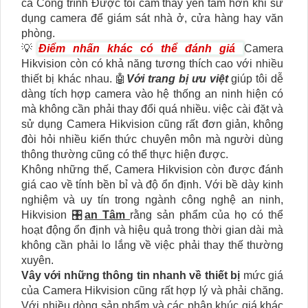
cả Công trình Được tôi cảm thấy yên tâm hơn khi sử
dụng camera để giám sát nhà ở, cửa hàng hay văn
phòng.
💡
Điểm nhấn khác có thể đánh giá
Camera
Hikvision còn có khả năng tương thích cao với nhiều
thiết bị khác nhau. 🤖️
Với trang bị ưu việt
giúp tôi dễ
dàng tích hợp camera vào hệ thống an ninh hiện có
mà không cần phải thay đổi quá nhiều. việc cài đặt và
sử dụng Camera Hikvision cũng rất đơn giản, không
đòi hỏi nhiều kiến thức chuyên môn mà người dùng
thông thường cũng có thể thực hiện được.
Không những thế, Camera Hikvision còn được đánh
giá cao về tính bền bỉ và độ ổn định. Với bề dày kinh
nghiệm và uy tín trong ngành công nghệ an ninh,
Hikvision 🎛
an Tâm
rằng sản phẩm của họ có thể
hoạt động ổn định và hiệu quả trong thời gian dài mà
không cần phải lo lắng về việc phải thay thế thường
xuyên.
Vây với những thông tin nhanh về thiết bị
mức giá
của Camera Hikvision cũng rất hợp lý và phải chăng.
Với nhiều dòng sản phẩm và các phân khúc giá khác