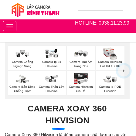
HOTLINE: 0938.11.23.99
Toggle
navigation
Camera Chống
Camera Ip 3k
Camera Thu Âm
Camera Hikvision
Ngược Sáng
Hikvision
Trong Nhà
Full Hd 1080P
Hikvision
Hikvision
Camera Báo Động
Camera Thân Lớn
Camera Hikvision
Camera Ip POE
Chống Trộm
Hikvision
Giá Rẻ
Hikvision
Hikvision
CAMERA XOAY 360
HIKVISION
Camera Xoay 360 Hikvision là dòng camera chất lượng cao với