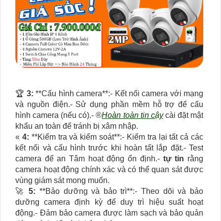
️🏆
3:
**Cấu hình camera**:- Kết nối camera với mạng
và nguồn điện.- Sử dụng phần mềm hỗ trợ để cấu
hình camera (nếu có).- ®️
Hoàn toàn tin cậy
cài đặt mật
khẩu an toàn để tránh bị xâm nhập.
«
4:
**Kiểm tra và kiểm soát**:- Kiểm tra lại tất cả các
kết nối và cấu hình trước khi hoàn tất lắp đặt.- Test
camera để an Tâm hoạt động ổn định.-
tự tin
rằng
camera hoạt động chính xác và có thể quan sát được
vùng giám sát mong muốn.
🚀
5:
**Bảo dưỡng và bảo trì**:- Theo dõi và bảo
dưỡng camera định kỳ để duy trì hiệu suất hoạt
động.- Đảm bảo camera được làm sạch và bảo quản