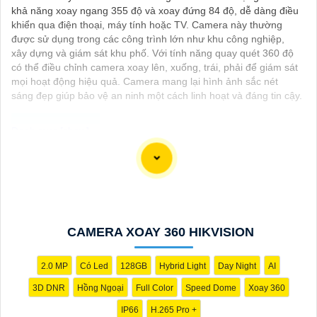
khả năng xoay ngang 355 độ và xoay đứng 84 độ, dễ dàng điều
khiển qua điện thoại, máy tính hoặc TV. Camera này thường
được sử dụng trong các công trình lớn như khu công nghiệp,
xây dựng và giám sát khu phố. Với tính năng quay quét 360 độ
có thể điều chỉnh camera xoay lên, xuống, trái, phải để giám sát
mọi hoạt động hiệu quả. Camera mang lại hình ảnh sắc nét
sáng đẹp giúp bảo vệ an ninh một cách linh hoạt và đáng tin cậy.
Dĩ nhiên, dưới đây là một mẫu văn bản giới thiệu dành cho dự
án lắp đặt camera Hikvision giá rẻ và chuyên nghiệp:
---
Chào quý khách hàng,
Chúng tôi xin trân trọng giới thiệu đến quý vị dịch vụ lắp đặt
CAMERA XOAY 360 HIKVISION
camera Hikvision giá rẻ và chuyên nghiệp cho dự án của quý vị.
Với kinh nghiệm lâu năm trong lĩnh vực lắp đặt camera an ninh,
đội ngũ kỹ thuật viên của chúng tôi cam kết sẽ mang đến cho
2.0 MP
Có Led
128GB
Hybrid Light
Day Night
AI
quý vị những giải pháp an ninh hiệu quả, đáng tin cậy và tiết
3D DNR
Hồng Ngoại
Full Color
Speed Dome
Xoay 360
kiệm chi phí.
Camera của Hikvision được biết đến là một trong những thương
IP66
H.265 Pro +