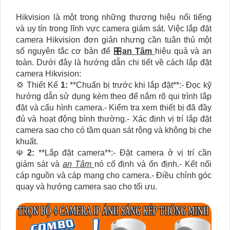
Hikvision là một trong những thương hiệu nổi tiếng
và uy tín trong lĩnh vực camera giám sát. Việc lắp đặt
camera Hikvision đơn giản nhưng cần tuân thủ một
số nguyên tắc cơ bản để 🎛
an Tâm
hiệu quả và an
toàn. Dưới đây là hướng dẫn chi tiết về cách lắp đặt
camera Hikvision:
💢 Thiết Kế
1:
**Chuẩn bị trước khi lắp đặt**:- Đọc kỹ
hướng dẫn sử dụng kèm theo để nắm rõ qui trình lắp
đặt và cấu hình camera.- Kiểm tra xem thiết bị đã đầy
đủ và hoạt động bình thường.- Xác định vị trí lắp đặt
camera sao cho có tầm quan sát rộng và không bị che
khuất.
☫
2:
**Lắp đặt camera**:- Đặt camera ở vị trí cần
giám sát và
an Tâm
nó cố định và ổn định.- Kết nối
cáp nguồn và cáp mạng cho camera.- Điều chỉnh góc
quay và hướng camera sao cho tối ưu.