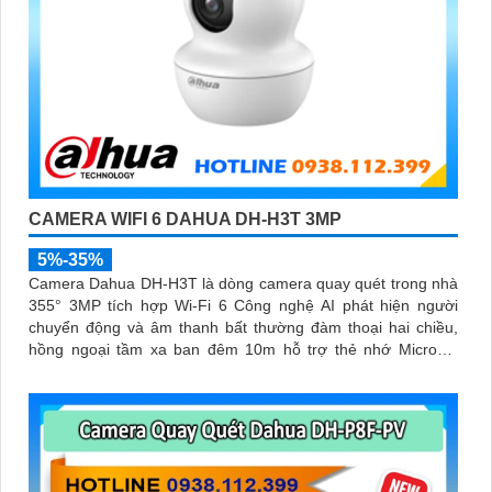
CAMERA WIFI 6 DAHUA DH-H3T 3MP
5%-35%
Camera Dahua DH-H3T là dòng camera quay quét trong nhà
355° 3MP tích hợp Wi-Fi 6 Công nghệ AI phát hiện người
chuyển động và âm thanh bất thường đàm thoại hai chiều,
hồng ngoại tầm xa ban đêm 10m hỗ trợ thẻ nhớ MicroSD
256GB ONVIF và điều khiển từ xa qua ứng dụng DMSS