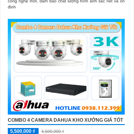
công nghệ mới, đảm bảo chất lượng hình ảnh sắc nét và ổn
định
COMBO 4 CAMERA DAHUA KHO XƯỞNG GIÁ TỐT
5,500,000 ₫
6,500,000 ₫