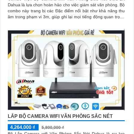
Dahua là lựa chọn hoàn hảo cho việc giám sát văn phòng. Bộ
combo này trang bị các Đặc điểm nổi bật như khả năng thu
âm trong phạm vi 3m, giúp ghi lại mọi tiếng động quan trọng
xung quanh
LẮP BỘ CAMERA WIFI VĂN PHÒNG SẮC NÉT
4,264,000 ₫
5,800,000 ₫
Bộ Lắp Camera wifi Văn Phòng Sắc Nét Dahua là sự lựa