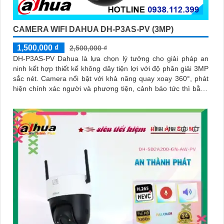
CAMERA WIFI DAHUA DH-P3AS-PV (3MP)
1,500,000 ₫
2,500,000 ₫
DH-P3AS-PV Dahua là lựa chọn lý tưởng cho giải pháp an
ninh kết hợp thiết kế không dây tiện lợi với độ phân giải 3MP
sắc nét. Camera nổi bật với khả năng quay xoay 360°, phát
hiện chính xác người và phương tiện, cảnh báo tức thì bằng
đèn nháy và còi hú