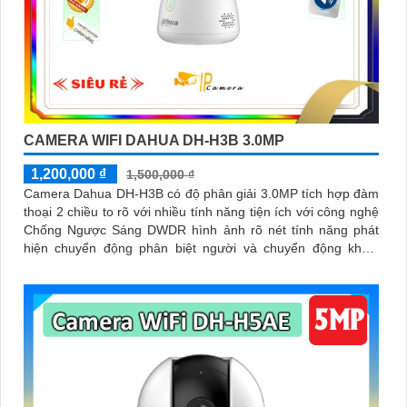
CAMERA WIFI DAHUA DH-H3B 3.0MP
1,200,000 ₫
1,500,000 ₫
Camera Dahua DH-H3B có độ phân giải 3.0MP tích hợp đàm
thoại 2 chiều to rõ với nhiều tính năng tiện ích với công nghệ
Chống Ngược Sáng DWDR hình ảnh rõ nét tính năng phát
hiện chuyển động phân biệt người và chuyển động khác,
Hồng ngoại 10m cho giám sát ban đêm sắc nét dù thiếu ánh
sáng