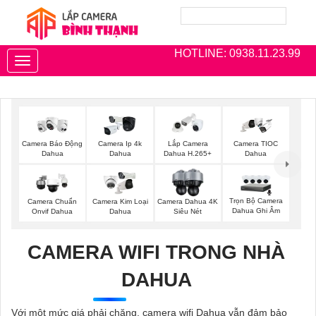
HOTLINE: 0938.11.23.99
Toggle
navigation
Camera Báo Động
Camera Ip 4k
Lắp Camera
Camera TIOC
Dahua
Dahua
Dahua H.265+
Dahua
Trọn Bộ Camera
Camera Chuẩn
Camera Kim Loại
Camera Dahua 4K
Dahua Ghi Âm
Onvif Dahua
Dahua
Siêu Nét
CAMERA WIFI TRONG NHÀ
DAHUA
Với một mức giá phải chăng, camera wifi Dahua vẫn đảm bảo