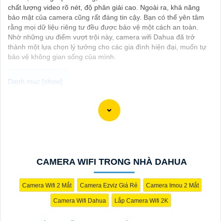
chất lượng video rõ nét, độ phân giải cao. Ngoài ra, khả năng
bảo mật của camera cũng rất đáng tin cậy. Bạn có thể yên tâm
rằng mọi dữ liệu riêng tư đều được bảo vệ một cách an toàn.
Nhờ những ưu điểm vượt trội này, camera wifi Dahua đã trở
thành một lựa chọn lý tưởng cho các gia đình hiện đại, muốn tự
bảo vệ không gian sống của mình.
Chắc chắn! Dưới đây là một số tư vấn và giới thiệu về Camera
Giá Rẻ Thiết Bị An Ninh Chính Hãng mà bạn có thể xem xét:
1:
**Camera IP Wifi Ezviz C6CN**: - Camera IP PTZ xoay 360
độ, góc quay rộng. - Độ phân giải Full HD 1080p. - Hỗ trợ kết nối
không dây WiFi. - Tích hợp công nghệ hồng ngoại thông minh. -
Phù hợp để theo dõi khoảng cách xa.
CAMERA WIFI TRONG NHÀ DAHUA
📽
2:
**Camera Hikvision DS-2CD1021-I**: - Camera IP công
nghệ H.265+ tiết kiệm băng thông. - Độ phân giải 2MP
(1920x1080). - Hỗ trợ chống ngược sáng kỹ thuật số. - Thiết kế
Camera Wifi 2 Mắt
Camera Ezviz Giá Rẻ
Camera Imou 2 Mắt
vỏ nhựa chống va đập. - Hồng ngoại ban đêm khoảng cách lên
Camera Wifi Dahua
Lắp Camera Wifi 2K
đến 30m.
✳️
3:
**Camera Dahua HDCVI HAC-HFW1200T**: - Camera