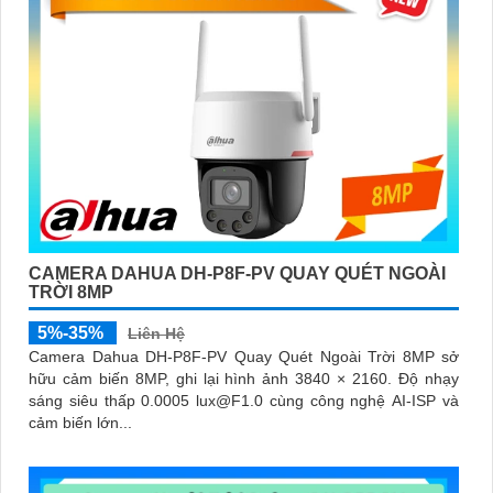
CAMERA DAHUA DH-P8F-PV QUAY QUÉT NGOÀI
TRỜI 8MP
5%-35%
Liên Hệ
Camera Dahua DH-P8F-PV Quay Quét Ngoài Trời 8MP sở
hữu cảm biến 8MP, ghi lại hình ảnh 3840 × 2160. Độ nhạy
sáng siêu thấp 0.0005 lux@F1.0 cùng công nghệ AI-ISP và
cảm biến lớn...