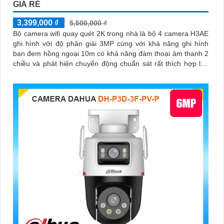
GIÁ RẺ
3,399,000 ₫
5,500,000 ₫
Bộ camera wifi quay quét 2K trong nhà là bộ 4 camera H3AE
ghi hình với độ phân giải 3MP cúng với khả năng ghi hình
ban đem hồng ngoại 10m có khả năng đàm thoại âm thanh 2
chiều và phát hiện chuyển động chuẩn sát rất thích hợp lắp
đặt cho các văn phòng, gia đình, những vị trí giám sát yêu
cầu camera vừa có thể giám sát đêm vừa có thể đàm thoại
được âm thanh 2 chiều.