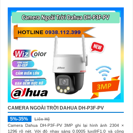
CAMERA NGOÀI TRỜI DAHUA DH-P3F-PV
5%-35%
Liên Hệ
Camera Dahua DH-P3F-PV 3MP ghi lại hình ảnh 2304 ×
1296 rõ nét. Với độ nhạy sáng 0.0005 lux@F1.0 và công