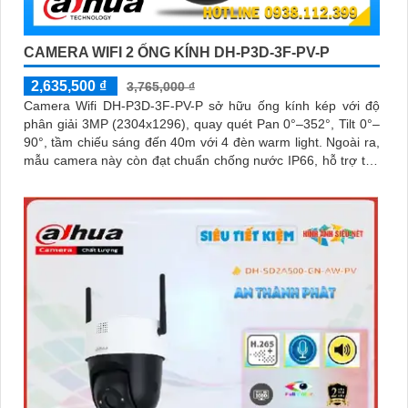
CAMERA WIFI 2 ỐNG KÍNH DH-P3D-3F-PV-P
2,635,500 ₫
3,765,000 ₫
Camera Wifi DH-P3D-3F-PV-P sở hữu ống kính kép với độ
phân giải 3MP (2304x1296), quay quét Pan 0°–352°, Tilt 0°–
90°, tầm chiếu sáng đến 40m với 4 đèn warm light. Ngoài ra,
mẫu camera này còn đạt chuẩn chống nước IP66, hỗ trợ thẻ
nhớ tối đa 256GB, kết nối Wi-Fi 2