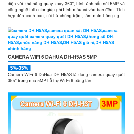
diện với khả năng quay xoay 360°, hình ảnh sắc nét 5MP và
công nghệ full color giúp ghi hình màu cả vào ban đêm. Tích
hợp đèn cảnh báo, còi hú chống trộm, tầm nhìn hồng ngoại
30m, khe thẻ nhớ đến 256GB cùng chuẩn chống nước IP66
camera hoạt động ổn định trong mọi điều kiện
CAMERA WIFI 6 DAHUA DH-H5AS 5MP
5%-35%
Camera WiFi 6 DaHua DH-H5AS là dòng camera quay quét
355° trong nhà 5MP hỗ trợ Wi-Fi 6 băng tần