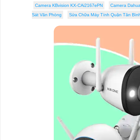
Camera KBvision KX-CAi2167ePN
Camera Dahu
Sát Văn Phòng
Sửa Chữa Máy Tính Quận Tân Bìn