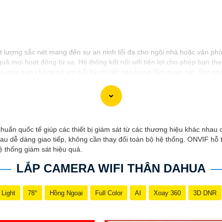
hất lượng sắc nét mang đến sự an ninh tối đa cho ngôi nhà hoặc văn p
ả mọi hoạt động từ xa. Hệ thống kết nối wifi tiện lợi cho phép bạn th
ra giúp bạn không bỏ sót bất kỳ chi tiết nào trong tầm quan sát. Sản 
 an ninh cho ngôi nhà, cửa hàng hoặc văn phòng của bạn với camera wifi
huẩn quốc tế giúp các thiết bị giám sát từ các thương hiệu khác nhau
au dễ dàng giao tiếp, không cần thay đổi toàn bộ hệ thống. ONVIF hỗ 
hệ thống giám sát hiệu quả.
LẮP CAMERA WIFI THÂN DAHUA
 Light
78°
Hồng Ngoại
Full Color
AI
Xoay 360
3D DNR