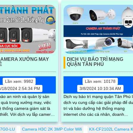
CAMERA XƯỞNG MAY
DỊCH VỤ BẢO TRÌ MẠNG
Ẻ
QUẬN TÂN PHÚ
Lần xem: 9982
Lần xem: 10178
6/18/2024 2:54:34 PM
3/8/2024 10:10:34 AM
ảo an ninh và quản lý sản
Dịch vụ bảo trì mạng quận Tân Phú 
 quả trong xưởng may, việc
dịch vụ cung cấp các giải pháp để d
ệ thống camera giám sát là
trì và bảo dưỡng hệ thống mạng
 vụ lắp camera
internet cho các cá nhân, doanh
 giá rẻ của chúng tôi,...
nghiệp, tổ chức tại quận Tân Phú,
thành...
027G0-LU
Camera H3C 2K 3MP Color Wifi
KX-CF2102L Camera K