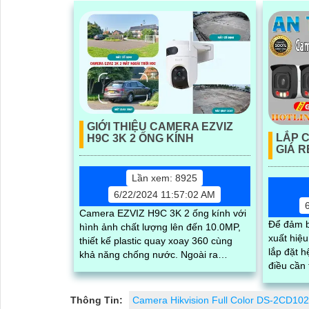
GIỚI THIỆU CAMERA EZVIZ
LẮP 
H9C 3K 2 ỐNG KÍNH
GIÁ R
Lần xem: 8925
6/22/2024 11:57:02 AM
Camera EZVIZ H9C 3K 2 ống kính với
Để đảm b
hình ảnh chất lượng lên đến 10.0MP,
xuất hiệu
thiết kế plastic quay xoay 360 cùng
lắp đặt h
khả năng chống nước. Ngoài ra
điều cần thiết. Với dịch
camera còn sở hữu đèn LED trợ sáng,
xưởng may
khả...
Thông Tin:
Camera Hikvision Full Color DS-2CD1