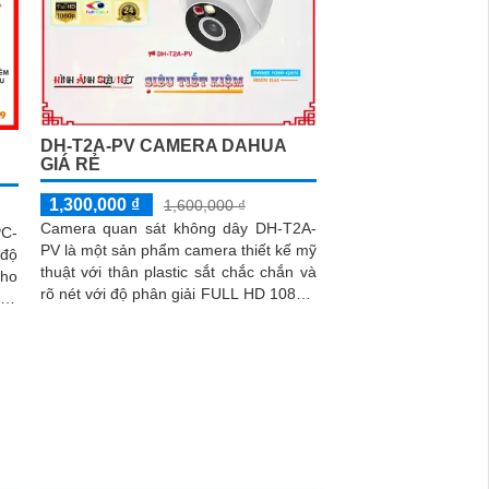
DH-T2A-PV CAMERA DAHUA
GIÁ RẺ
1,300,000 ₫
1,600,000 ₫
Camera quan sát không dây DH-T2A-
C-
PV là một sản phẩm camera thiết kế mỹ
độ
thuật với thân plastic sắt chắc chắn và
ho
rõ nét với độ phân giải FULL HD 1080P.
ghệ
Sản phẩm này không chỉ giúp...
ng,