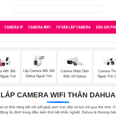
CAMERA IP
CAMERA WIFI
TƯ VẤN LẮP CAMERA
ĐẦU GHI PH
Lắp Camera Wifi 360
a Wifi 360
Camera Nhận Diện
Camera Th
Dahua Ngoài Trời
Ngoài Trời
Biển Số Dahua
Ngoài Trời 
LẮP CAMERA WIFI THÂN DAHUA
et có khả năng kết nối wifi giúp xem trực tiếp và lưu trữ qua thẻ nhớ
ng ổn định trong điều kiện thời tiết khắc nghiệt. Dahua là thương hi