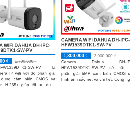
CAMERA WIFI DAHUA DH-IPC-
HFW1539DTK1-SW-PV
 WIFI DAHUA DH-IPC-
9DTK1-SW-PV
1,300,000 ₫
2,000,000 ₫
00 ₫
1,700,000 ₫
Camera Dahua DH-IP
-HFW1339DTK1-SW-PV là
HFW1539DTK1-SW-PV sở hữu 
era IP wifi với độ phân giải
phân giải 5MP cảm biến CMOS c
 dụng cảm biến CMOS và
hình ảnh sắc nét và chi tiết. Công n
n H.265+ giúp tối ưu dung
nén H.265+ giúp tiết kiệm băng thô
trữ.
hồng ngoại 30m và...