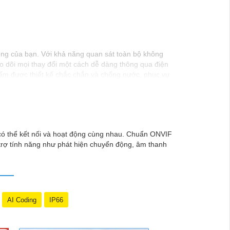
hòng của bạn. Với khả năng quan sát toàn bộ không
eo dõi mọi thay đổi một cách dễ dàng thông qua điện
phẩm được thiết kế chắc chắn và chống nước, phục vụ
 thân ngoài trời này."
 có thể kết nối và hoạt động cùng nhau. Chuẩn ONVIF
trợ tính năng như phát hiện chuyển động, âm thanh
AI Coding
IP66