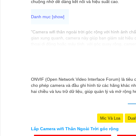
chuộng nhờ dễ dàng kết nối và hiệu suất cao.
"Camera wifi thân ngoài trời góc rộng với hình ảnh c
gian xung quanh, camera này giúp bạn giám sát hiệu qu
thoại di động hoặc máy tính. với góc quay rộng, came
tốt trong mọi điều kiện thời tiết khắc nghiệt. Đảm bảo
ONVIF (Open Network Video Interface Forum) là tiêu c
cho phép camera và đầu ghi hình từ các hãng khác nh
hai chiều và lưu trữ dữ liệu, giúp quản lý và mở rộng 
Mic Và Loa
Dual
Lắp Camera wifi Thân Ngoài Trời góc rộng