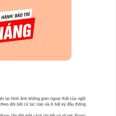
hi lại hình ảnh không gian ngoại thất của ngôi
heo dõi bất cứ lúc nào và ở bất kỳ đâu thông
được lắp đặt một cách chi tiết và rõ nét. Được