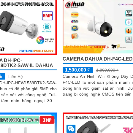
CAMERA DAHUA DH-F4C-LED
 DH-IPC-
9DTK2-SAW-IL DAHUA
1,500,000 ₫
1,800,000 ₫
%
Camera An Ninh Wifi Không Dây 
Liên Hệ
F4C-LED là một sản phẩm mạnh 
DH-IPC-HFW1539DTK2-SAW-
trong lĩnh vực giám sát an ninh. Được
ahua có độ phân giải 5MP cho
trang bị công nghệ CMOS tiên tiến
 sắc nét với công nghệ Full-
công nghệ giám sát ban đêm Hồ
 tầm nhìn hồng ngoại 30m.
Ngoại với khả năng quan sát tr
micro ghi âm, loa cảnh báo và
vòng bán kính 30m
minh, giúp phát hiện chính xác
 và phương tiện