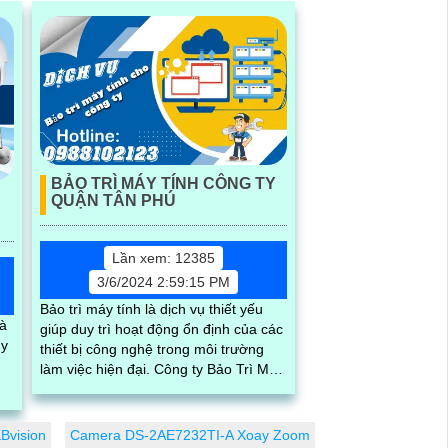
BẢO TRÌ MÁY TÍNH CÔNG TY
QUẬN TÂN PHÚ
Lần xem: 12385
3/6/2024 2:59:15 PM
Bảo trì máy tính là dịch vụ thiết yếu
là
giúp duy trì hoạt động ổn định của các
uy
thiết bị công nghệ trong môi trường
làm việc hiện đại. Công ty Bảo Trì Máy
Tính tại Quận Tân Phú là địa chỉ tin
cậy cho việc bảo dưỡng, sửa chữa và
nâng cấp máy tính
Bvision
Camera DS-2AE7232TI-A Xoay Zoom