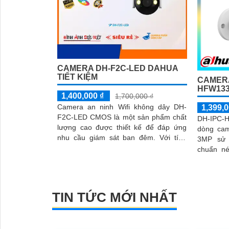
CAMERA DH-F2C-LED DAHUA
TIẾT KIỆM
CAMERA
HFW133
1,400,000 ₫
1,700,000 ₫
Camera an ninh Wifi không dây DH-
1,399,0
F2C-LED CMOS là một sản phẩm chất
DH-IPC
lượng cao được thiết kế để đáp ứng
dòng cam
nhu cầu giám sát ban đêm. Với tính
3MP sử
năng hồng ngoại 30m, camera có khả
chuẩn né
năng giám sát và ghi lại hình ảnh chất
lượng lưu 
lượng, rõ nét cả ngày và đêm
TIN TỨC MỚI NHẤT