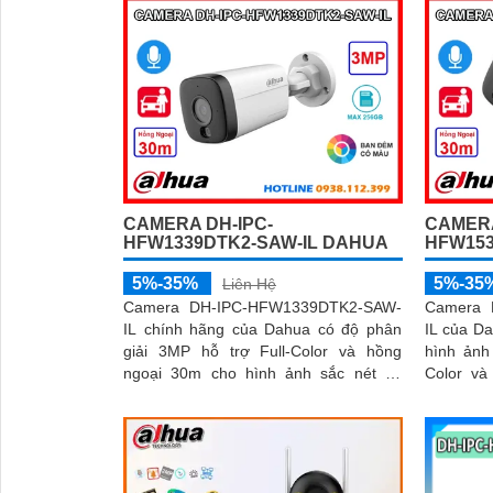
CAMERA DH-IPC-
CAMERA
HFW1339DTK2-SAW-IL DAHUA
HFW153
5%-35%
5%-35
Liên Hệ
'
Camera DH-IPC-HFW1339DTK2-SAW-
Camera 
IL chính hãng của Dahua có độ phân
IL của D
giải 3MP hỗ trợ Full-Color và hồng
hình ảnh
ngoại 30m cho hình ảnh sắc nét cả
Color và
ngày lẫn đêm. Camera tích hợp micro
Tích hợp 
ghi âm loa cảnh báo và công nghệ AI
AI thông 
giúp phát hiện con người, phương tiện
con người
chính xác