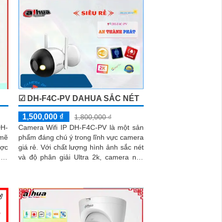
☑ DH-F4C-PV DAHUA SẮC NÉT
1,500,000 ₫
1,800,000 ₫
DH-
Camera Wifi IP DH-F4C-PV là một sản
mẽ
phẩm đáng chú ý trong lĩnh vực camera
giá rẻ. Với chất lượng hình ảnh sắc nét
 và
và độ phân giải Ultra 2k, camera này
ng
mang lại những hình ảnh chất lượng
ong
cao cho công trình