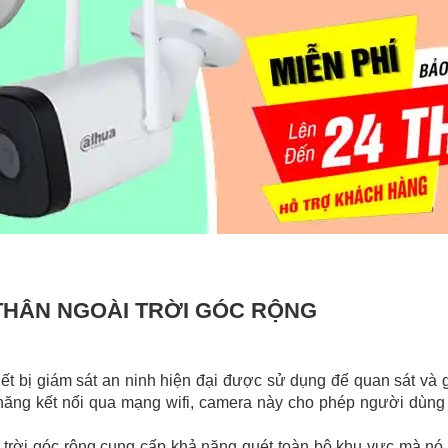
 THÂN NGOÀI TRỜI GÓC RỘNG
hiết bị giám sát an ninh hiện đại được sử dụng để quan sát và g
ăng kết nối qua mạng wifi, camera này cho phép người dùng t
 trời góc rộng cung cấp khả năng quét toàn bộ khu vực mà nó 