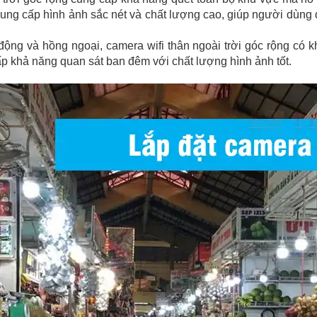
ng cấp hình ảnh sắc nét và chất lượng cao, giúp người dùng d
ộng và hồng ngoại, camera wifi thân ngoài trời góc rộng có kh
ấp khả năng quan sát ban đêm với chất lượng hình ảnh tốt.