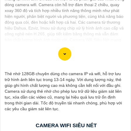
dòng camera wifi. Camera còn hỗ trợ đàm thoại 2 chiều, quay
xoay 360 độ và tích hợp nhiều tính năng thông minh như phát
hiện người, phân biệt người và phương tiện, cùng khả năng báo
động qua còi, đèn hoặc kết hợp cả hai. Các camera từ thương
hiệu Dahua, Ezviz, Imou sử dụng chip xử lý hình ảnh cao cấp và
công nghệ nén H.265, giúp tiết kiệm băng thông mà vẫn đảm
bảo chất lượng hình ảnh tuyệt vời. Camera Wifi Siêu Nét mang
đến giải pháp giám sát hiệu quả kết nối qua wifi với chất lượng
hình ảnh 2K vượt trội.
Thẻ nhớ 128GB chuyên dùng cho camera IP và wifi, hỗ trợ lưu
trữ hình ảnh liên tục trong 13-14 ngày. Với dung lượng này, thẻ
📷🔒 Lắp Camera Wifi Siêu Nét - Bảo vệ gia đình và tài sản của
giúp ghi hình chất lượng cao mà không cần kết nối với đầu ghi.
bạn
Camera sử dụng thẻ nhớ cho phép lưu trữ dữ liệu giám sát liên
🌟 Với hình ảnh chất lượng sắc nét, Camera Wifi là giải pháp
tục, xóa dần các video cũ, mang lại hiệu quả lưu trữ ổn định
hoàn hảo để giám sát an ninh cho gia đình và doanh nghiệp của
trong thời gian dài. Tốc độ truyền tải nhanh chóng, phù hợp với
bạn.
các yêu cầu giám sát liên tục.
🔍 Tính năng nổi bật:- 📹 Hình ảnh Full HD 1080p: Hiển thị chi
tiết rõ nét, cho bạn cái nhìn tổng quan và chính xác về mọi hoạt
động xảy ra.- 📶 Kết nối Wifi: Dễ dàng cài đặt và theo dõi từ xa
CAMERA WIFI SIÊU NÉT
thông qua ứng dụng di động, mọi lúc mọi nơi.- 💡 Hồng ngoại