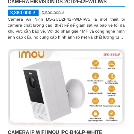
CAMERA HIKVISION DS-2CD2F42FWD-IWS
3,880,000 ₫
5,500,000 ₫
Camera An Ninh DS-2CD2F42FWD-IWS là một thiết bị
camera chất lượng cao, thiết kế để giám sát và bảo vệ tối đa
khu vực cần bảo vệ. Với độ phân giải 4MP và công nghệ hình
ảnh cao cấp, nó cung cấp hình ảnh rõ nét và chất lượng tuyệt
vời
CAMERA IP WIFI IMOU IPC-B46LP-WHITE