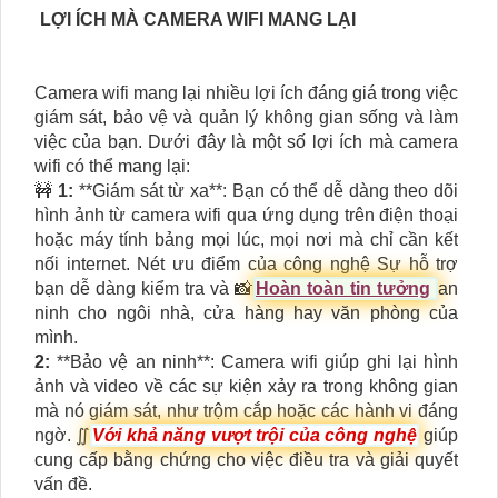
LỢI ÍCH MÀ CAMERA WIFI MANG LẠI
Camera wifi mang lại nhiều lợi ích đáng giá trong việc
giám sát, bảo vệ và quản lý không gian sống và làm
việc của bạn. Dưới đây là một số lợi ích mà camera
wifi có thể mang lại:
🚧
1:
**Giám sát từ xa**: Bạn có thể dễ dàng theo dõi
hình ảnh từ camera wifi qua ứng dụng trên điện thoại
hoặc máy tính bảng mọi lúc, mọi nơi mà chỉ cần kết
nối internet. Nét ưu điểm của công nghệ Sự hỗ trợ
bạn dễ dàng kiểm tra và 📸
Hoàn toàn tin tưởng
an
ninh cho ngôi nhà, cửa hàng hay văn phòng của
mình.
2:
**Bảo vệ an ninh**: Camera wifi giúp ghi lại hình
ảnh và video về các sự kiện xảy ra trong không gian
mà nó giám sát, như trộm cắp hoặc các hành vi đáng
ngờ. ∬
Với khả năng vượt trội của công nghệ
giúp
cung cấp bằng chứng cho việc điều tra và giải quyết
vấn đề.