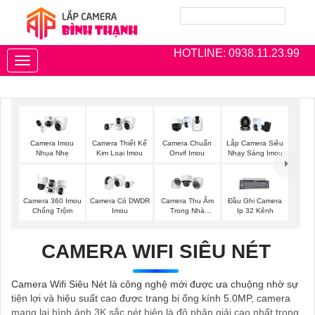
HOTLINE: 0938.11.23.99
Toggle
navigation
Camera Imou
Camera Thiết Kế
Camera Chuẩn
Lắp Camera Siêu
Nhụa Nhẹ
Kim Loại Imou
Onvif Imou
Nhạy Sáng Imou
Camera 360 Imou
Camera Có DWDR
Camera Thu Âm
Đầu Ghi Camera
Chống Trộm
Imou
Trong Nhà
Ip 32 Kênh
Hikvision
CAMERA WIFI SIÊU NÉT
Camera Wifi Siêu Nét là công nghệ mới được ưa chuộng nhờ sự
tiện lợi và hiệu suất cao được trang bị ống kính 5.0MP, camera
mang lại hình ảnh 3K sắc nét hiện là độ phân giải cao nhất trong