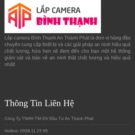
Lắp camera Bình Thạnh An Thành Phát là đơn vị hàng đầu
chuyên cung cấp thiết bị và các giải pháp an ninh hiệu quả
chất lượng, hứa hẹn sẽ đem đến cho bạn một hệ thống
giám sát và bảo vệ an ninh thật chất lượng và hiệu quả
nhất!
Thông Tin Liên Hệ
Công Ty TNHH TM-DV Đầu Tư An Thành Phát
Hotline: 0938.11.23.99