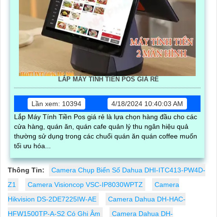
LẮP MÁY TÍNH TIỀN POS GIÁ RẺ
Lần xem: 10394
4/18/2024 10:40:03 AM
Lắp Máy Tính Tiền Pos giá rẻ là lựa chọn hàng đầu cho các
cửa hàng, quán ăn, quán cafe quản lý thu ngân hiệu quả
thường sử dụng trong các chuổi quán ăn quán coffee muốn
tối ưu hóa...
Thông Tin:
Camera Chụp Biển Số Dahua DHI-ITC413-PW4D-
Z1
Camera Visioncop VSC-IP8030WPTZ
Camera
Hikvision DS-2DE7225IW-AE
Camera Dahua DH-HAC-
HFW1500TP-A-S2 Có Ghi Âm
Camera Dahua DH-