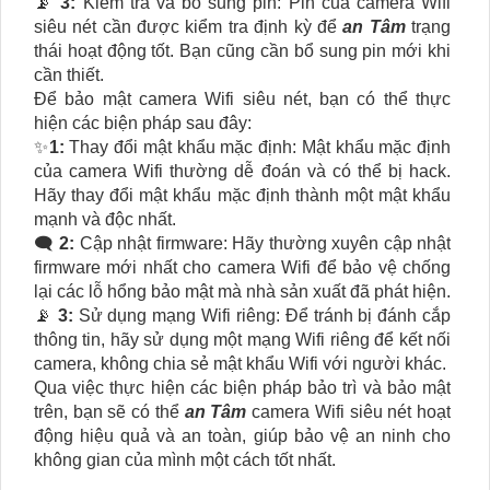
📡
3:
Kiểm tra và bổ sung pin: Pin của camera Wifi
siêu nét cần được kiểm tra định kỳ để
an Tâm
trạng
thái hoạt động tốt. Bạn cũng cần bổ sung pin mới khi
cần thiết.
Để bảo mật camera Wifi siêu nét, bạn có thể thực
hiện các biện pháp sau đây:
✨
1:
Thay đổi mật khẩu mặc định: Mật khẩu mặc định
của camera Wifi thường dễ đoán và có thể bị hack.
Hãy thay đổi mật khẩu mặc định thành một mật khẩu
mạnh và độc nhất.
🗨️
2:
Cập nhật firmware: Hãy thường xuyên cập nhật
firmware mới nhất cho camera Wifi để bảo vệ chống
lại các lỗ hổng bảo mật mà nhà sản xuất đã phát hiện.
📡
3:
Sử dụng mạng Wifi riêng: Để tránh bị đánh cắp
thông tin, hãy sử dụng một mạng Wifi riêng để kết nối
camera, không chia sẻ mật khẩu Wifi với người khác.
Qua việc thực hiện các biện pháp bảo trì và bảo mật
trên, bạn sẽ có thể
an Tâm
camera Wifi siêu nét hoạt
động hiệu quả và an toàn, giúp bảo vệ an ninh cho
không gian của mình một cách tốt nhất.