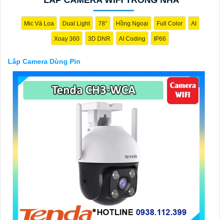
Mic Và Loa
Dual Light
78°
Hồng Ngoại
Full Color
AI
Xoay 360
3D DNR
AI Coding
IP66
'
Lắp Camera Dùng Pin