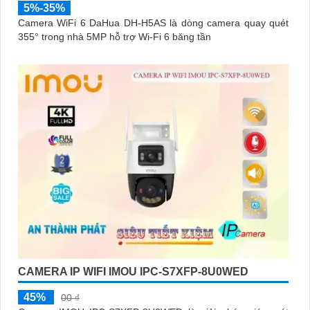
5%-35%
Camera WiFi 6 DaHua DH-H5AS là dòng camera quay quét
355° trong nhà 5MP hỗ trợ Wi-Fi 6 băng tần
CAMERA IP WIFI IMOU IPC-S7XFP-8U0WED
45%
00 ₫