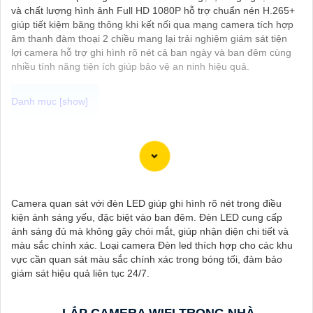
và chất lượng hình ảnh Full HD 1080P hỗ trợ chuẩn nén H.265+
giúp tiết kiệm băng thông khi kết nối qua mạng camera tích hợp
âm thanh đàm thoại 2 chiều mang lại trải nghiệm giám sát tiện
lợi camera hỗ trợ ghi hình rõ nét cả ban ngày và ban đêm cùng
nhiều tính năng tiện ích giúp bảo vệ an ninh hiệu quả.
Camera Quan Sát Dùng Pin chính hãng là giải pháp an ninh tiện
lợi và hiệu quả cho gia đình và văn phòng cửa hàng, với thiết kế
nhỏ gọn, dễ dàng lắp đặt ở mọi vị trí mà không cần dây nguồn,
camera tích hợp công nghệ mới pin bền bỉ đảm bảo hoạt động
liên tục giá rẻ.
Camera quan sát với đèn LED giúp ghi hình rõ nét trong điều
kiện ánh sáng yếu, đặc biệt vào ban đêm. Đèn LED cung cấp
ánh sáng đủ mà không gây chói mắt, giúp nhận diện chi tiết và
màu sắc chính xác. Loại camera Đèn led thích hợp cho các khu
vực cần quan sát màu sắc chính xác trong bóng tối, đảm bảo
giám sát hiệu quả liên tục 24/7.
LẮP CAMERA WIFI TRONG NHÀ