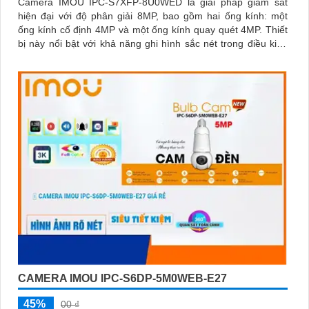
Camera IMOU IPC-S7XFP-8U0WED là giải pháp giám sát
hiện đại với độ phân giải 8MP, bao gồm hai ống kính: một
ống kính cố định 4MP và một ống kính quay quét 4MP. Thiết
bị này nổi bật với khả năng ghi hình sắc nét trong điều kiện
ánh sáng yếu nhờ công nghệ AURORA siêu nhạy sáng
CAMERA IMOU IPC-S6DP-5M0WEB-E27
45%
00 ₫