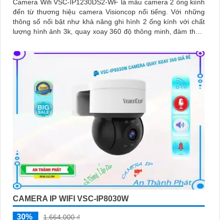
Camera Wifi VSC-IP1230DS2-WF là mẫu camera 2 ống kiính
đến từ thương hiệu camera Visioncop nổi tiếng. Với những
thông số nổi bật như khả năng ghi hình 2 ống kính với chất
lượng hình ảnh 3k, quay xoay 360 độ thông minh, đàm thoại
2 chiều, chuẩn onvif
CAMERA IP WIFI VSC-IP8030W
30%
1,664,000 ₫