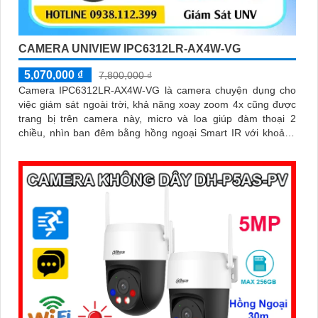
CAMERA UNIVIEW IPC6312LR-AX4W-VG
5,070,000 ₫
7,800,000 ₫
Camera IPC6312LR-AX4W-VG là camera chuyện dụng cho
việc giám sát ngoài trời, khả năng xoay zoom 4x cũng được
trang bị trên camera này, micro và loa giúp đàm thoại 2
chiều, nhìn ban đêm bằng hồng ngoại Smart IR với khoảng
cách lên đến 50m, chuẩn nén Ultra265/H.265/H