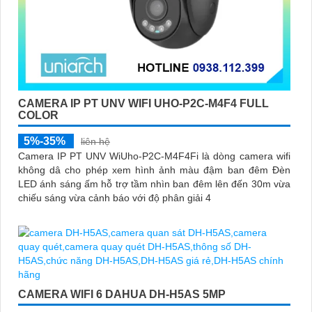
CAMERA IP PT UNV WIFI UHO-P2C-M4F4 FULL
COLOR
5%-35%
liên hệ
Camera IP PT UNV WiUho-P2C-M4F4Fi là dòng camera wifi
không dâ cho phép xem hình ảnh màu đậm ban đêm Đèn
LED ánh sáng ấm hỗ trợ tầm nhìn ban đêm lên đến 30m vừa
chiếu sáng vừa cảnh báo với độ phân giải 4
CAMERA WIFI 6 DAHUA DH-H5AS 5MP