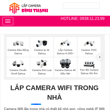
HOTLINE: 0938.11.23.99
Toggle
navigation
Camera Báo Động
Camera Ip 4k
Lắp Camera
Camera TIOC
Dahua
Dahua
Dahua H.265+
Dahua
Trọn Bộ Camera
Camera Chuẩn
Camera Kim Loại
Camera Dahua 4K
Dahua Ghi Âm
Onvif Dahua
Dahua
Siêu Nét
LẮP CAMERA WIFI TRONG
NHÀ
Camera Wifi lắp trong nhà có thiết kế nhỏ gọn, công nghệ IP Wifi