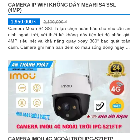
CAMERA IP WIFI KHÔNG DÂY MEARI S4 SSL
(4MP)
1,950,000 ₫
2,100,000 ₫
Camera Meari S4 SSL là lựa chọn hoàn hảo cho nhu cầu an
ninh ngoài trời, với thiết kế không dây tiện lợi độ phân giải
4MP siêu nét và khả năng quay xoay 360° bao quát toàn
cảnh. Camera ghi hình ban đêm có màu sống động ngay cả
khi không bật đèn LED, tích hợp còi hú, đèn cảnh báo và
đàm thoại 2 chiều giúp bạn chủ động phát hiện và xử lý mọi
tình huống
CAMERA IMOU 4G NGOÀI TRỜI IPC-S21FTP