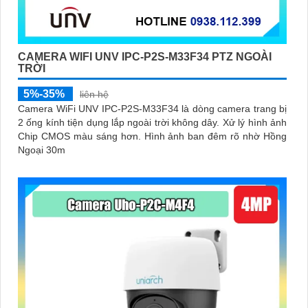
CAMERA WIFI UNV IPC-P2S-M33F34 PTZ NGOÀI
TRỜI
5%-35%
liên hệ
Camera WiFi UNV IPC-P2S-M33F34 là dòng camera trang bị
2 ống kính tiện dụng lắp ngoài trời không dây. Xử lý hình ảnh
Chip CMOS màu sáng hơn. Hình ảnh ban đêm rõ nhờ Hồng
Ngoại 30m