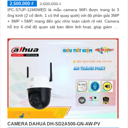
2,500,000 ₫
2,600,000 ₫
IPC-S7UP-11M0WED là mẫu camera WiFi được trang bị 3
ống kính (2 cố định, 1 có thể quay quét) với độ phân giải 3MP
+ 3MP + 5MP, mang đến góc nhìn toàn cảnh rõ nét. Camera
hỗ trợ 4 chế độ quan sát ban đêm linh hoạt, giúp giám sát
hiệu quả trong mọi điều kiện ánh sáng
CAMERA DAHUA DH-SD2A500-GN-AW-PV