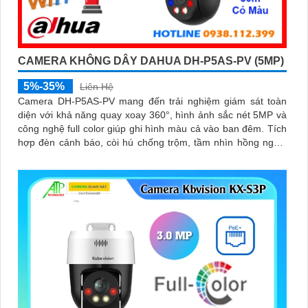
CAMERA KHÔNG DÂY DAHUA DH-P5AS-PV (5MP)
5%-35%
Liên Hệ
Camera DH-P5AS-PV mang đến trải nghiệm giám sát toàn
diện với khả năng quay xoay 360°, hình ảnh sắc nét 5MP và
công nghệ full color giúp ghi hình màu cả vào ban đêm. Tích
hợp đèn cảnh báo, còi hú chống trộm, tầm nhìn hồng ngoại
30m, khe thẻ nhớ đến 256GB cùng chuẩn chống nước IP66
camera hoạt động ổn định trong mọi điều kiện