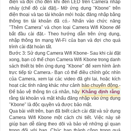
điện và đợi cho đến khi đèn LED trên Camera nhấp
nháy (chế độ cài đặt).- Mở ứng dụng "Kbone" trên
điện thoại và tạo tài khoản mới hoặc đăng nhập bằng
thông tin tài khoản đã có.- Nhấn vào chức năng
"Thêm Camera" và chọn loại Camera Wifi Kbone để
bắt đầu cài đặt.- Theo hướng dẫn trên ứng dụng,
nhập thông tin mạng Wi-Fi của bạn và đợi cho quá
trình cài đặt hoàn tất.
Bước 3: Sử dụng Camera Wifi Kbone- Sau khi cài đặt
xong, bạn có thể chọn Camera Wifi Kbone trong danh
sách thiết bị trên ứng dụng "Kbone" để xem hình ảnh
trực tiếp từ Camera.- Bạn có thể điều chỉnh góc nhìn
của Camera, xem lại các video đã ghi lại, hoặc kích
hoạt các tính năng khác như cảnh báo chuyển động.-
Để bảo vệ thông tin cá nhân, hãy
Khẳng định rằng
rằng tài khoản và mật khẩu đăng nhập vào ứng dụng
"Kbone" là độc quyền và được bảo mật.
Qua bài viết trên, bạn đã biết cách cài đặt và sử dụng
Camera Wifi Kbone một cách chi tiết. Việc này sẽ
giúp bạn dễ dàng theo dõi và bảo vệ những gì quan
trọng đối với bạn. Chúc bạn thành công trong quá