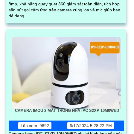
8mp, khả năng quay quét 360 giám sát toàn diện, tích hợp
sẵn nút gọi cảm ứng trên camera cùng loa và mic giúp bạn
dễ dàng...
CAMERA IMOU 2 MẮT TRONG NHÀ IPC-S2XP-10M0WED
Lần xem: 9692
6/17/2024 5:28:22 PM
Camera Imou IPC-S2XP-10M0WED ghi lại hình ảnh sắc nét