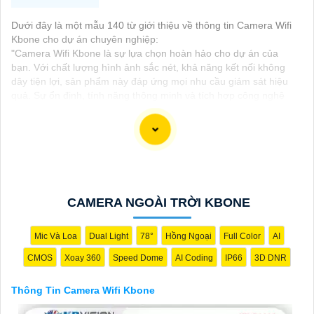
Dưới đây là một mẫu 140 từ giới thiệu về thông tin Camera Wifi
Kbone cho dự án chuyên nghiệp:
"Camera Wifi Kbone là sự lựa chọn hoàn hảo cho dự án của
bạn. Với chất lượng hình ảnh sắc nét, khả năng kết nối không
dây tiện lợi, sản phẩm này đáp ứng mọi nhu cầu giám sát hiệu
quả. Sự ổn định, tính năng thông minh và tích hợp công nghệ
tiên tiến của Camera Wifi Kbone sẽ mang lại sự an tâm và tiện
lợi cho hệ thống giám sát của bạn. Hãy trải nghiệm ngay để thấy
sự khác biệt!"
CAMERA NGOÀI TRỜI KBONE
Mic Và Loa
Dual Light
78°
Hồng Ngoại
Full Color
AI
CMOS
Xoay 360
Speed Dome
AI Coding
IP66
3D DNR
Thông Tin Camera Wifi Kbone
'