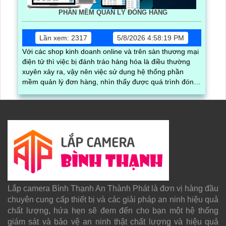
PHẦN MỀM QUẢN LÝ ĐÓNG HÀNG
Lần xem: 2317
5/8/2026 4:58:19 PM
Với các shop kinh doanh online và trên sàn thương mại
điện tử thì việc bị đánh tráo hàng hóa là điều thường
xuyên xảy ra, vậy nên việc sử dụng hệ thống phần
mềm quản lý đơn hàng, nhìn thấy được quá trình đóng
gói hàng hóa, kèm theo đấy là quy trình đóng gói cũng
được ghi lại một cách dễ dàng
Lắp camera Bình Thạnh An Thành Phát là đơn vị hàng đầu
chuyên cung cấp thiết bị và các giải pháp an ninh hiệu quả
chất lượng, hứa hẹn sẽ đem đến cho bạn một hệ thống
giám sát và bảo vệ an ninh thật chất lượng và hiệu quả