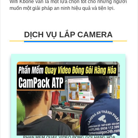
Wifi Kbone vẫn là một lựa chọn tốt cho những người
muốn một giải pháp an ninh hiệu quả và tiện lợi.
DỊCH VỤ LẮP CAMERA
PHẦN MỀM QUAY VIDEO ĐÓNG GÓI HÀNG HÓA