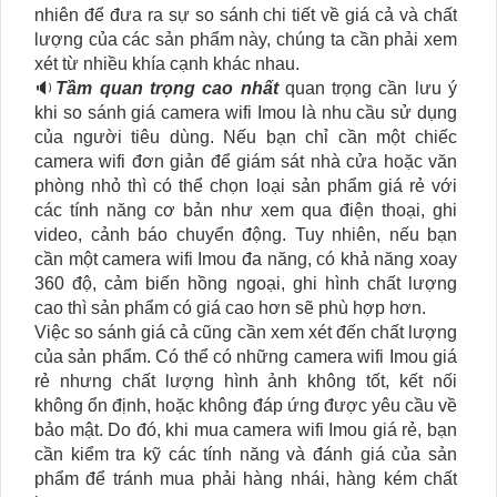
nhiên để đưa ra sự so sánh chi tiết về giá cả và chất
lượng của các sản phẩm này, chúng ta cần phải xem
xét từ nhiều khía cạnh khác nhau.
🔉
Tầm quan trọng cao nhất
quan trọng cần lưu ý
khi so sánh giá camera wifi Imou là nhu cầu sử dụng
của người tiêu dùng. Nếu bạn chỉ cần một chiếc
camera wifi đơn giản để giám sát nhà cửa hoặc văn
phòng nhỏ thì có thể chọn loại sản phẩm giá rẻ với
các tính năng cơ bản như xem qua điện thoại, ghi
video, cảnh báo chuyển động. Tuy nhiên, nếu bạn
cần một camera wifi Imou đa năng, có khả năng xoay
360 độ, cảm biến hồng ngoại, ghi hình chất lượng
cao thì sản phẩm có giá cao hơn sẽ phù hợp hơn.
Việc so sánh giá cả cũng cần xem xét đến chất lượng
của sản phẩm. Có thể có những camera wifi Imou giá
rẻ nhưng chất lượng hình ảnh không tốt, kết nối
không ổn định, hoặc không đáp ứng được yêu cầu về
bảo mật. Do đó, khi mua camera wifi Imou giá rẻ, bạn
cần kiểm tra kỹ các tính năng và đánh giá của sản
phẩm để tránh mua phải hàng nhái, hàng kém chất