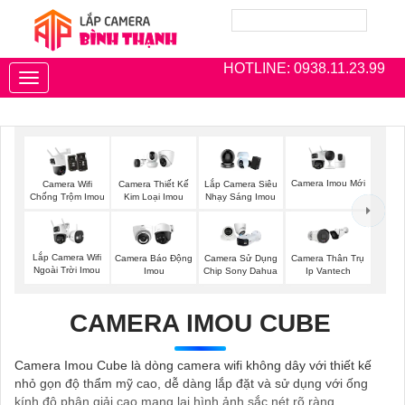
HOTLINE: 0938.11.23.99
Toggle
navigation
Camera Imou Mới
Camera Wifi
Camera Thiết Kế
Lắp Camera Siêu
Chống Trộm Imou
Kim Loại Imou
Nhạy Sáng Imou
Lắp Camera Wifi
Camera Báo Động
Camera Sử Dụng
Camera Thân Trụ
Ngoài Trời Imou
Imou
Chip Sony Dahua
Ip Vantech
CAMERA IMOU CUBE
Camera Imou Cube là dòng camera wifi không dây với thiết kế
nhỏ gọn độ thẩm mỹ cao, dễ dàng lắp đặt và sử dụng với ống
kính độ phân giải cao mang lại hình ảnh sắc nét rõ ràng.