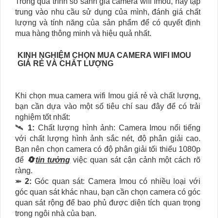
Trong quá trình so sánh giá camera wifi Imou, hãy tập
trung vào nhu cầu sử dụng của mình, đánh giá chất
lượng và tính năng của sản phẩm để có quyết định
mua hàng thông minh và hiệu quả nhất.
KINH NGHIỆM CHỌN MUA CAMERA WIFI IMOU
GIÁ RẺ VÀ CHẤT LƯỢNG
Khi chọn mua camera wifi Imou giá rẻ và chất lượng,
bạn cần dựa vào một số tiêu chí sau đây để có trải
nghiệm tốt nhất:
🛰
1:
Chất lượng hình ảnh: Camera Imou nổi tiếng
với chất lượng hình ảnh sắc nét, độ phân giải cao.
Bạn nên chọn camera có độ phân giải tối thiểu 1080p
để
🔄
tin tưởng
việc quan sát cận cảnh một cách rõ
ràng.
⤘
2:
Góc quan sát: Camera Imou có nhiều loại với
góc quan sát khác nhau, bạn cần chọn camera có góc
quan sát rộng để bao phủ được diện tích quan trọng
trong ngôi nhà của bạn.