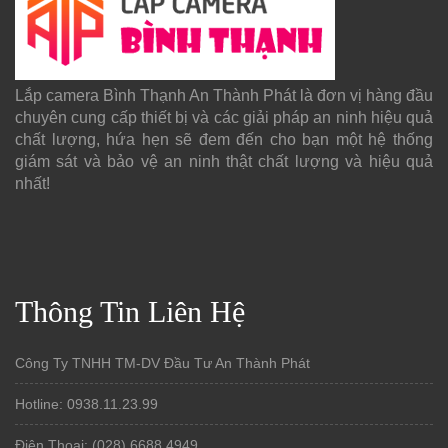
Lắp camera Bình Thạnh An Thành Phát là đơn vị hàng đầu
chuyên cung cấp thiết bị và các giải pháp an ninh hiệu quả
chất lượng, hứa hẹn sẽ đem đến cho bạn một hệ thống
giám sát và bảo vệ an ninh thật chất lượng và hiệu quả
nhất!
Thông Tin Liên Hệ
Công Ty TNHH TM-DV Đầu Tư An Thành Phát
Hotline: 0938.11.23.99
Điện Thoại: (028) 6688.4949