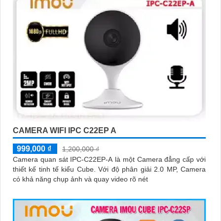
sự trợ giúp nhanh chóng khi cần thiết.
Hy vọng những thông tin trên giúp bạn tìm được lựa chọn hoàn
hảo cho Camera Wifi Imou giá rẻ.
CAMERA WIFI IPC C22EP A
999,000 ₫
1,200,000 ₫
'
Camera quan sát IPC-C22EP-A là một Camera đẳng cấp với
thiết kế tinh tế kiểu Cube. Với độ phân giải 2.0 MP, Camera
có khả năng chụp ảnh và quay video rõ nét