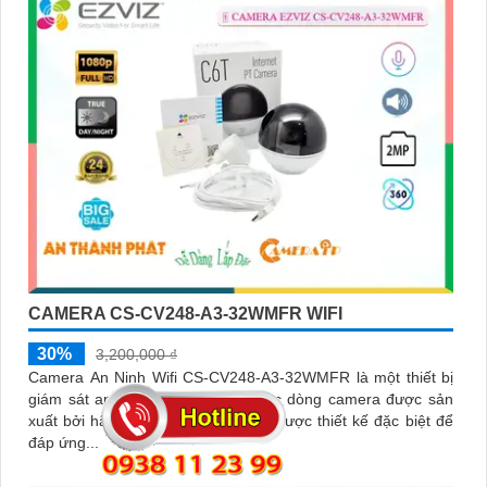
CAMERA CS-CV248-A3-32WMFR WIFI
30%
3,200,000 ₫
Camera An Ninh Wifi CS-CV248-A3-32WMFR là một thiết bị
giám sát an ninh thông minh, thuộc dòng camera được sản
xuất bởi hãng EZVIZ. Camera này được thiết kế đặc biệt để
đáp ứng...