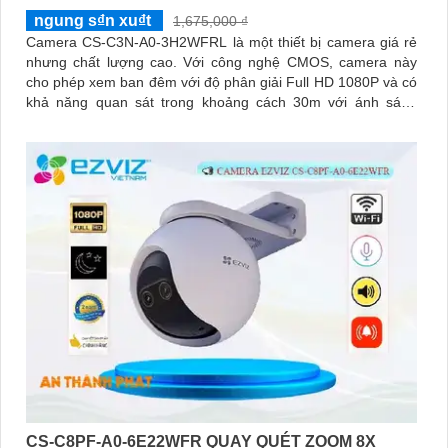
ngung s₫n xu₫t
1,675,000 ₫
Camera CS-C3N-A0-3H2WFRL là một thiết bị camera giá rẻ
nhưng chất lượng cao. Với công nghệ CMOS, camera này
cho phép xem ban đêm với độ phân giải Full HD 1080P và có
khả năng quan sát trong khoảng cách 30m với ánh sáng
hồng ngoại
CS-C8PF-A0-6E22WFR QUAY QUÉT ZOOM 8X