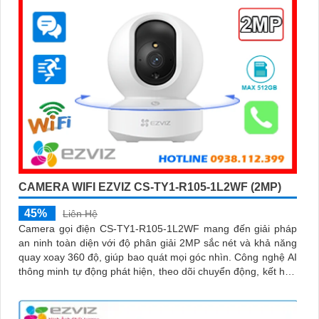
CAMERA WIFI EZVIZ CS-TY1-R105-1L2WF (2MP)
45%
Liên Hệ
Camera gọi điện CS-TY1-R105-1L2WF mang đến giải pháp
an ninh toàn diện với độ phân giải 2MP sắc nét và khả năng
quay xoay 360 độ, giúp bao quát mọi góc nhìn. Công nghệ AI
thông minh tự động phát hiện, theo dõi chuyển động, kết hợp
đàm thoại 2 chiều, giúp bạn giao tiếp dễ dàng từ xa