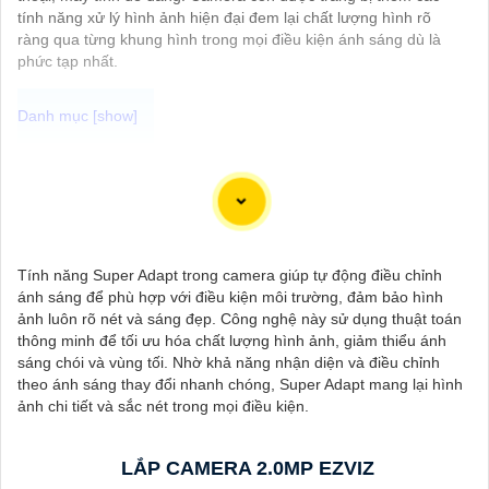
tính năng xử lý hình ảnh hiện đại đem lại chất lượng hình rõ
ràng qua từng khung hình trong mọi điều kiện ánh sáng dù là
phức tạp nhất.
"Bạn đang tìm kiếm một giải pháp an ninh hiệu quả và tiết kiệm?
Hãy khám phá Camera Wifi Ezviz - dòng sản phẩm chính hãng
với mức giá rất hấp dẫn. Với thiết kế hiện đại, dễ dàng lắp đặt và
kết nối thông minh qua Wifi, Camera Wifi Ezviz sẽ giúp bạn giám
sát ngôi nhà hoặc văn phòng mọi lúc mọi nơi chỉ bằng một chiếc
Tính năng Super Adapt trong camera giúp tự động điều chỉnh
điện thoại thông minh.
ánh sáng để phù hợp với điều kiện môi trường, đảm bảo hình
Không chỉ vậy, sản phẩm cũng mang lại chất lượng hình ảnh sắc
ảnh luôn rõ nét và sáng đẹp. Công nghệ này sử dụng thuật toán
nét và độ phân giải cao, cho phép bạn theo dõi mọi hoạt động
thông minh để tối ưu hóa chất lượng hình ảnh, giảm thiểu ánh
một cách dễ dàng. Đừng bỏ lỡ cơ hội sở hữu Camera Wifi Ezviz
sáng chói và vùng tối. Nhờ khả năng nhận diện và điều chỉnh
giá rẻ chính hãng để bảo vệ tài sản và gia đình của bạn ngay
theo ánh sáng thay đổi nhanh chóng, Super Adapt mang lại hình
hôm nay!"
ảnh chi tiết và sắc nét trong mọi điều kiện.
Hy vọng đoạn văn trên sẽ giúp bạn trong việc giới thiệu sản
phẩm Camera Wifi Ezviz.
LẮP CAMERA 2.0MP EZVIZ