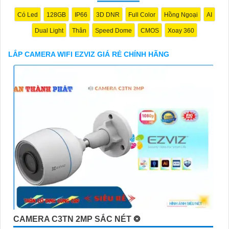
Có Led
128GB
IP66
3D DNR
Full Color
Hồng Ngoại
AI
Dual Light
Thân
Speed Dome
CMOS
Xoay 360
LẮP CAMERA WIFI EZVIZ GIÁ RẺ CHÍNH HÃNG
'
CAMERA C3TN 2MP SẮC NÉT ❂