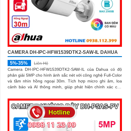
CAMERA DH-IPC-HFW1539DTK2-SAW-IL DAHUA
5%-35%
Liên Hệ
Camera DH-IPC-HFW1539DTK2-SAW-IL của Dahua có độ
phân giải 5MP cho hình ảnh sắc nét với công nghệ Full-Color
và tầm nhìn hồng ngoại 30m. Tích hợp micro ghi âm, loa
cảnh báo và AI thông minh, giúp phát hiện chính xác con
người và phương tiện