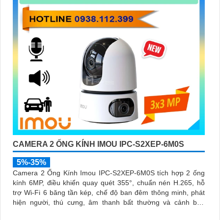
CAMERA 2 ỐNG KÍNH IMOU IPC-S2XEP-6M0S
5%-35%
Camera 2 Ống Kính Imou IPC-S2XEP-6M0S tích hợp 2 ống
kính 6MP, điều khiển quay quét 355°, chuẩn nén H.265, hỗ
trợ Wi-Fi 6 băng tần kép, chế độ ban đêm thông minh, phát
hiện người, thú cưng, âm thanh bất thường và cảnh báo
bằng còi và đèn tùy chỉnh, lưu trữ đến 512GB