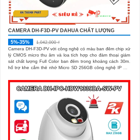
CAMERA DH-F3D-PV DAHUA CHẤT LƯỢNG
5%-35%
1,042,000 ₫
Camera DH-F3D-PV với công nghệ có màu ban đêm chip xử
lý CMOS micro thu âm và loa tích hợp cho đàm thoại giám
sát chất lượng Full Color ban đêm trong khoảng cách 30m.
hổ trợ khe cắm thẻ nhớ Micro SD 256GB công nghệ IP Wifi
kết nối dễ dàng