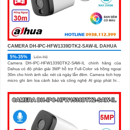
CAMERA DH-IPC-HFW1339DTK2-SAW-IL DAHUA
5%-35%
Liên Hệ
Camera DH-IPC-HFW1339DTK2-SAW-IL chính hãng của
Dahua có độ phân giải 3MP hỗ trợ Full-Color và hồng ngoại
30m cho hình ảnh sắc nét cả ngày lẫn đêm. Camera tích hợp
micro ghi âm loa cảnh báo và công nghệ AI giúp phát hiện
con người, phương tiện chính xác