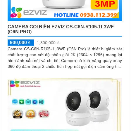
CAMERA GỌI ĐIỆN EZVIZ CS-C6N-R105-1L3WF
(C6N PRO)
900,000 ₫
1,300,000 ₫
Camera CS-C6N-R105-1L3WF (C6N Pro) là thiết bị giám sát
chất lượng cao với độ phân giải 2K (2304 × 1296) mang lại
hình ảnh sắc nét và chi tiết Camera có khả năng quay xoay
360 độ đàm thoại 2 chiều tích hợp nút gọi điện cảm ứng tiện
lợi giúp bạn dễ dàng tương tác từ xa Ngoài ra camera còn
được trang bị công nghệ phát hiện chuyển động thông minh
tăng cường an ninh cho không gian của bạn. Loại Camera
quan sát Wifi Không Dây CS-C6N-R105-1L3WF 3