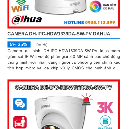
CAMERA DH-IPC-HDW1339DA-SW-PV DAHUA
5%-35%
Liên Hệ
Camera an ninh DH-IPC-HDW1339DA-SW-PV là camera
giám sát IP Wifi với độ phân giải 3.0 MP cảnh báo chủ động
thông minh với nhận dạng người và phương tiện chính xác
tích hợp micro và loa chip xử lý CMOS cho hình ảnh đẹp
công nghệ đèn trợ sáng thông minh xem ban đêm full color
30m, phù hợp lắp đặt cho gia đình, văn phòng, cửa hàng,