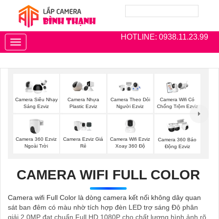
HOTLINE: 0938.11.23.99
Toggle
navigation
Camera Siêu Nhạy
Camera Nhựa
Camera Theo Dỏi
Camera Wifi Có
Sáng Ezviz
Plastic Ezviz
Người Ezviz
Chống Trộm Ezviz
Camera 360 Ezviz
Camera Ezviz Giá
Camera Wifi Ezviz
Camera 360 Báo
Ngoài Trời
Rẻ
Xoay 360 Độ
Động Ezviz
CAMERA WIFI FULL COLOR
Camera wifi Full Color là dòng camera kết nối không dây quan
sát ban đêm có màu nhờ tích hợp đèn LED trợ sáng Độ phân
giải 2.0MP đạt chuẩn Full HD 1080P cho chất lượng hình ảnh rõ