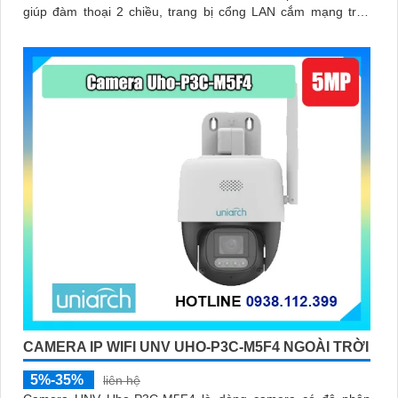
giúp đàm thoại 2 chiều, trang bị cổng LAN cắm mạng trực
tiếp nâng cao độ ổn định
CAMERA IP WIFI UNV UHO-P3C-M5F4 NGOÀI TRỜI
5%-35%
liên hệ