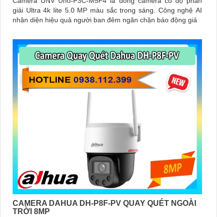
Camera UNV Uho-P3C-M5F4 là dòng camera có độ phân
giải Ultra 4k lite 5.0 MP màu sắc trong sáng. Công nghệ AI
nhận diện hiệu quả người ban đêm ngăn chặn báo động giả
CAMERA DAHUA DH-P8F-PV QUAY QUÉT NGOÀI
TRỜI 8MP