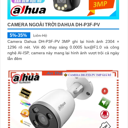
CAMERA NGOÀI TRỜI DAHUA DH-P3F-PV
5%-35%
Liên Hệ
Camera Dahua DH-P3F-PV 3MP ghi lại hình ảnh 2304 ×
1296 rõ nét. Với độ nhạy sáng 0.0005 lux@F1.0 và công
nghệ AI-ISP, camera này mang lại hình ảnh vượt trội cả ngày
lẫn đêm