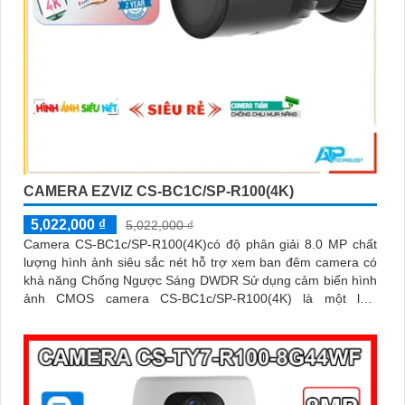
CAMERA EZVIZ CS-BC1C/SP-R100(4K)
5,022,000 ₫
5,022,000 ₫
Camera CS-BC1c/SP-R100(4K)có độ phân giải 8.0 MP chất
lượng hình ảnh siêu sắc nét hỗ trợ xem ban đêm camera có
khả năng Chống Ngược Sáng DWDR Sử dụng cảm biến hình
ảnh CMOS camera CS-BC1c/SP-R100(4K) là một loại
camera giá rẻ với khả năng lưu trữ dữ liệu lên đến 512GB
thông qua khe thẻ nhớ