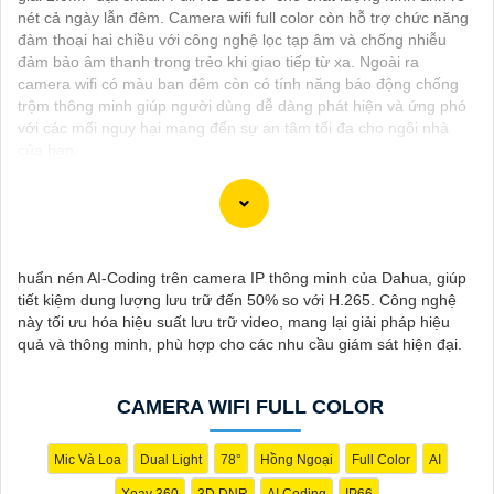
nét cả ngày lẫn đêm. Camera wifi full color còn hỗ trợ chức năng
đàm thoại hai chiều với công nghệ lọc tạp âm và chống nhiễu
đảm bảo âm thanh trong trẻo khi giao tiếp từ xa. Ngoài ra
camera wifi có màu ban đêm còn có tính năng báo động chống
trộm thông minh giúp người dùng dễ dàng phát hiện và ứng phó
với các mối nguy hại mang đến sự an tâm tối đa cho ngôi nhà
của bạn.
Camera công nghệ TiOC là một loại camera an ninh thông minh
huẩn nén AI-Coding trên camera IP thông minh của Dahua, giúp
mới được trang bị công nghệ TiOC (Thermal Imaging for Object
tiết kiệm dung lượng lưu trữ đến 50% so với H.265. Công nghệ
Classification). Được thiết kế để cung cấp hình ảnh sắt nét và
này tối ưu hóa hiệu suất lưu trữ video, mang lại giải pháp hiệu
chất lượng cao trong mọi điều kiện ánh sáng, camera TiOC là sự
quả và thông minh, phù hợp cho các nhu cầu giám sát hiện đại.
lựa chọn lý tưởng để bảo vệ ngôi nhà hay doanh nghiệp của
bạn.
Với công nghệ TiOC, camera có khả năng phân biệt rõ ràng giữa
CAMERA WIFI FULL COLOR
người và vật thể khác, giúp hạn chế tối đa việc báo động giả và
gửi cảnh báo khi phát hiện sự việc đáng ngờ. Camera TiOC
cũng được trang bị cảm biến hồng ngoại và công nghệ AI để giữ
Mic Và Loa
Dual Light
78°
Hồng Ngoại
Full Color
AI
cho hình ảnh luôn rõ ràng, ngay cả trong điều kiện ánh sáng
Xoay 360
3D DNR
AI Coding
IP66