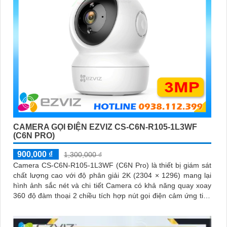
CAMERA GỌI ĐIỆN EZVIZ CS-C6N-R105-1L3WF
(C6N PRO)
900,000 ₫
1,300,000 ₫
Camera CS-C6N-R105-1L3WF (C6N Pro) là thiết bị giám sát
chất lượng cao với độ phân giải 2K (2304 × 1296) mang lại
hình ảnh sắc nét và chi tiết Camera có khả năng quay xoay
360 độ đàm thoại 2 chiều tích hợp nút gọi điện cảm ứng tiện
lợi giúp bạn dễ dàng tương tác từ xa Ngoài ra camera còn
được trang bị công nghệ phát hiện chuyển động thông minh
tăng cường an ninh cho không gian của bạn. Loại Camera