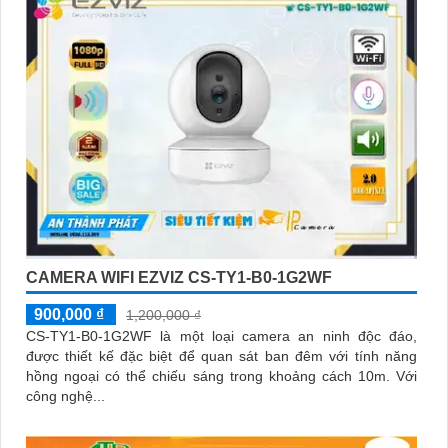
quan sát Wifi Không Dây CS-C6N-R105-1L3WF 3
CAMERA WIFI EZVIZ CS-TY1-B0-1G2WF
900,000 ₫
1,200,000 ₫
CS-TY1-B0-1G2WF là một loại camera an ninh độc đáo,
được thiết kế đặc biệt để quan sát ban đêm với tính năng
hồng ngoại có thể chiếu sáng trong khoảng cách 10m. Với
công nghệ...