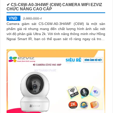
✔ CS-C6W-A0-3H4WF (C6W) CAMERA WIFI EZVIZ
CHỨC NĂNG CAO CẤP
VNĐ
2,980,000 ₫
Camera giám sát CS-C6W-A0-3H4WF (C6W) là một sản
phẩm giá rẻ nhưng mang đến chất lượng hình ảnh sắc nét
với độ phân giải Ultra 2k. Với tính năng thông minh như Hồng
Ngoại Smart IR, bạn có thể quan sát rõ ràng ngay cả trong
điều kiện ánh sáng yếu