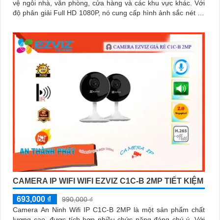
vệ ngôi nhà, văn phòng, cửa hàng và các khu vực khác. Với
độ phân giải Full HD 1080P, nó cung cấp hình ảnh sắc nét và
chất lượng cao
CAMERA IP WIFI WIFI EZVIZ C1C-B 2MP TIẾT KIỆM
693,000 ₫
990,000 ₫
Camera An Ninh Wifi IP C1C-B 2MP là một sản phẩm chất
lượng cao, được tích hợp nhiều chức năng đáng chú ý. Với