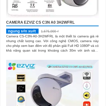
CAMERA EZVIZ CS C3N A0 3H2WFRL
ngung s₫n xu₫t
1,675,000 ₫
Camera CS-C3N-A0-3H2WFRL là một thiết bị camera giá rẻ
nhưng chất lượng cao. Với công nghệ CMOS, camera này
cho phép xem ban đêm với độ phân giải Full HD 1080P và có
khả năng quan sát trong khoảng cách 30m với ánh sáng
hồng ngoại