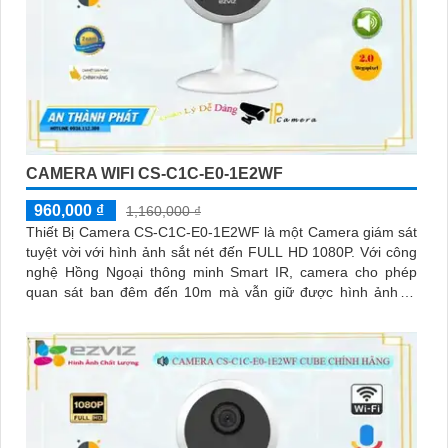
CAMERA WIFI CS-C1C-E0-1E2WF
960,000 ₫
1,160,000 ₫
Thiết Bị Camera CS-C1C-E0-1E2WF là một Camera giám sát
tuyệt vời với hình ảnh sắt nét đến FULL HD 1080P. Với công
nghệ Hồng Ngoại thông minh Smart IR, camera cho phép
quan sát ban đêm đến 10m mà vẫn giữ được hình ảnh rõ
ràng