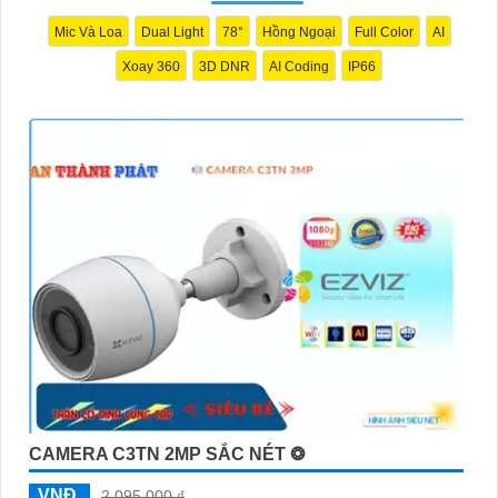
Mic Và Loa
Dual Light
78°
Hồng Ngoại
Full Color
AI
Xoay 360
3D DNR
AI Coding
IP66
CAMERA C3TN 2MP SẮC NÉT ❂
VNĐ
2,095,000 ₫