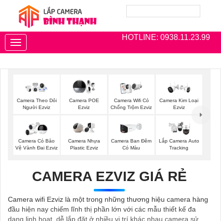
HOTLINE: 0938.11.23.99
Toggle
navigation
Camera Theo Dỏi
Camera POE
Camera Wifi Có
Camera Kim Loại
Người Ezviz
Ezviz
Chống Trộm Ezviz
Ezviz
Camera Có Bảo
Camera Nhựa
Camera Ban Đêm
Lắp Camera Auto
Vệ Vành Đai Ezviz
Plastic Ezviz
Có Màu
Tracking
CAMERA EZVIZ GIÁ RẺ
Camera wifi Ezviz là một trong những thương hiệu camera hàng
đầu hiện nay chiếm lĩnh thị phần lớn với các mẫu thiết kế đa
dạng linh hoạt, dễ lắp đặt ở nhiều vị trí khác nhau camera sử