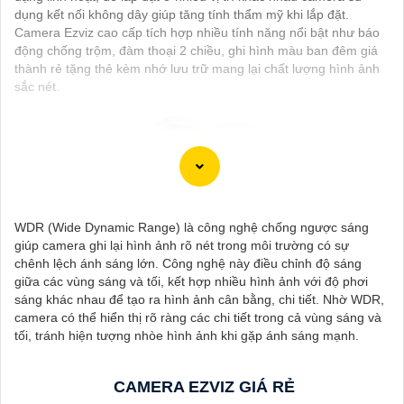
dụng kết nối không dây giúp tăng tính thẩm mỹ khi lắp đặt.
Camera Ezviz cao cấp tích hợp nhiều tính năng nổi bật như báo
động chống trộm, đàm thoại 2 chiều, ghi hình màu ban đêm giá
thành rẻ tặng thẻ kèm nhớ lưu trữ mang lại chất lượng hình ảnh
sắc nét.
WDR (Wide Dynamic Range) là công nghệ chống ngược sáng
giúp camera ghi lại hình ảnh rõ nét trong môi trường có sự
chênh lệch ánh sáng lớn. Công nghệ này điều chỉnh độ sáng
'
giữa các vùng sáng và tối, kết hợp nhiều hình ảnh với độ phơi
sáng khác nhau để tạo ra hình ảnh cân bằng, chi tiết. Nhờ WDR,
camera có thể hiển thị rõ ràng các chi tiết trong cả vùng sáng và
tối, tránh hiện tượng nhòe hình ảnh khi gặp ánh sáng mạnh.
CAMERA EZVIZ GIÁ RẺ