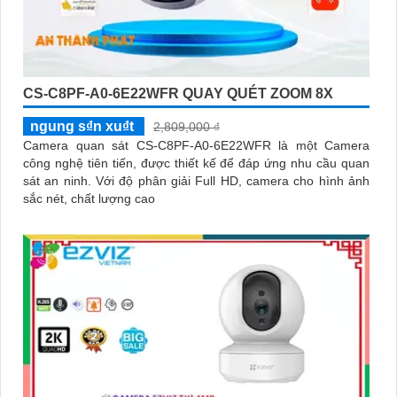
CS-C8PF-A0-6E22WFR QUAY QUÉT ZOOM 8X
ngung s₫n xu₫t
2,809,000 ₫
Camera quan sát CS-C8PF-A0-6E22WFR là một Camera
công nghệ tiên tiến, được thiết kế để đáp ứng nhu cầu quan
sát an ninh. Với độ phân giải Full HD, camera cho hình ảnh
sắc nét, chất lượng cao