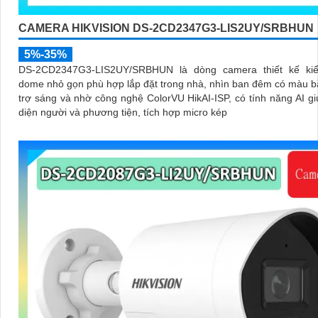
CAMERA HIKVISION DS-2CD2347G3-LIS2UY/SRBHUN
5%-35%
DS-2CD2347G3-LIS2UY/SRBHUN là dòng camera thiết kế ki
dome nhỏ gọn phù hợp lắp đặt trong nhà, nhìn ban đêm có màu 
trợ sáng và nhờ công nghệ ColorVU HikAI-ISP, có tính năng AI g
diện người và phương tiện, tích hợp micro kép