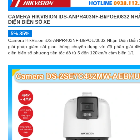
CAMERA HIKVISION IDS-ANPR403NF-BI/POE/0832 NH
DIỆN BIỂN SỐ XE
5%-35%
Camera HikVision iDS-ANPR403NF-BI/POE/0832 Nhận Diện Biển S
giải pháp giám sát giao thông chuyên dụng với độ phân giải 
diện biển số phương tiện tốc độ từ 5 đến 120km/h cảm biến 1/1