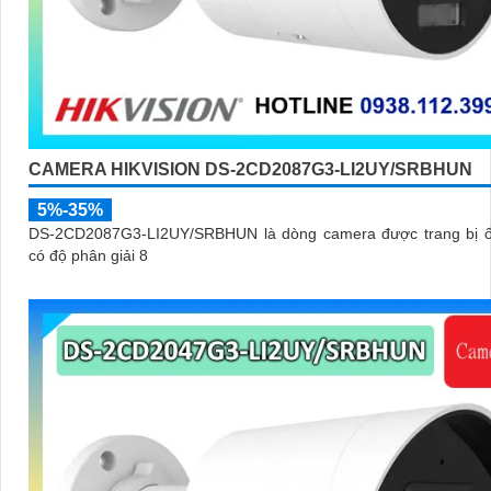
CAMERA HIKVISION DS-2CD2087G3-LI2UY/SRBHUN
5%-35%
DS-2CD2087G3-LI2UY/SRBHUN là dòng camera được trang bị ố
có độ phân giải 8