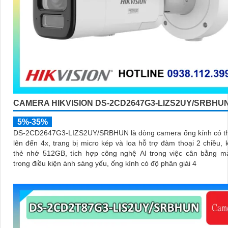
CAMERA HIKVISION DS-2CD2647G3-LIZS2UY/SRBHU
5%-35%
DS-2CD2647G3-LIZS2UY/SRBHUN là dòng camera ống kính có t
lên đến 4x, trang bị micro kép và loa hỗ trợ đàm thoại 2 chiều,
thẻ nhớ 512GB, tích hợp công nghệ AI trong việc cân bằng m
trong điều kiện ánh sáng yếu, ống kính có độ phân giải 4