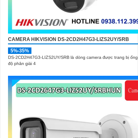
CAMERA HIKVISION DS-2CD2H47G3-LIZS2UY/SRB
5%-35%
DS-2CD2H47G3-LIZS2UY/SRB là dòng camera được trang bị ống 
độ phân giải 4