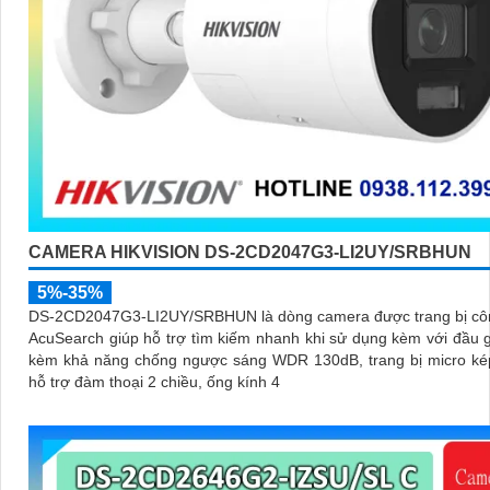
CAMERA HIKVISION DS-2CD2047G3-LI2UY/SRBHUN
5%-35%
DS-2CD2047G3-LI2UY/SRBHUN là dòng camera được trang bị cô
AcuSearch giúp hỗ trợ tìm kiếm nhanh khi sử dụng kèm với đầu g
kèm khả năng chống ngược sáng WDR 130dB, trang bị micro kép
hỗ trợ đàm thoại 2 chiều, ống kính 4