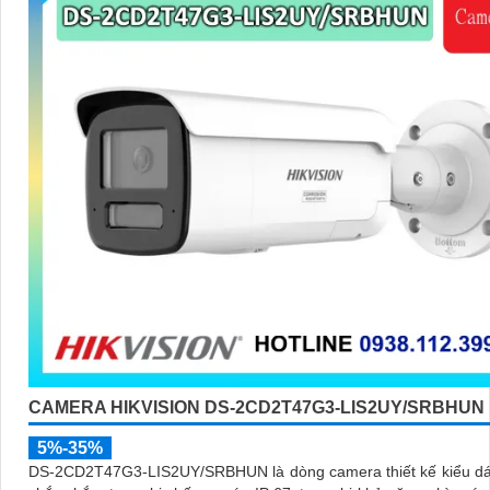
CAMERA HIKVISION DS-2CD2T47G3-LIS2UY/SRBHUN
5%-35%
DS-2CD2T47G3-LIS2UY/SRBHUN là dòng camera thiết kế kiểu dá