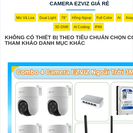
CAMERA EZVIZ GIÁ RẺ
Mic Và Loa
Dual Light
78°
Hồng Ngoại
Full Color
AI
Xoa
3D DNR
AI Coding
IP66
KHÔNG CÓ THIẾT BỊ THEO TIÊU CHUẨN CHỌN C
THAM KHẢO DANH MỤC KHÁC