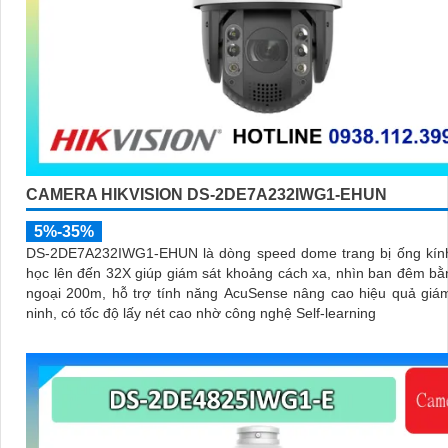
CAMERA HIKVISION DS-2DE7A232IWG1-EHUN
5%-35%
DS-2DE7A232IWG1-EHUN là dòng speed dome trang bị ống kín
học lên đến 32X giúp giám sát khoảng cách xa, nhìn ban đêm b
ngoại 200m, hỗ trợ tính năng AcuSense nâng cao hiệu quả giá
ninh, có tốc độ lấy nét cao nhờ công nghệ Self-learning