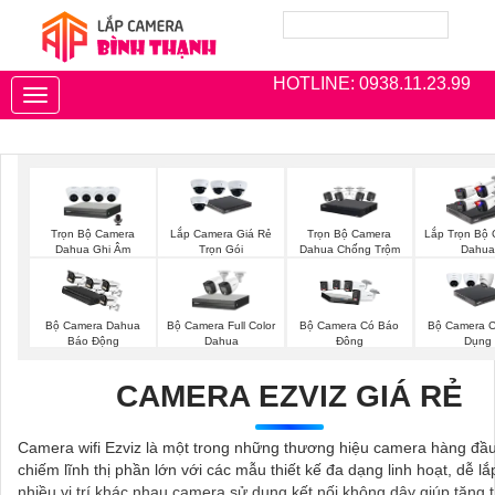
HOTLINE: 0938.11.23.99
Toggle
navigation
Trọn Bộ Camera
Trọn Bộ Camera
Lắp Camera Giá Rẻ
Lắp Trọn Bộ
Dahua Ghi Âm
Dahua Chống Trộm
Trọn Gói
Dahua
Bộ Camera Full Color
Bộ Camera Dahua
Bộ Camera Có Báo
Bộ Camera 
Dahua
Báo Động
Đông
Dụng
CAMERA EZVIZ GIÁ RẺ
Camera wifi Ezviz là một trong những thương hiệu camera hàng đầu
chiếm lĩnh thị phần lớn với các mẫu thiết kế đa dạng linh hoạt, dễ lắ
nhiều vị trí khác nhau camera sử dụng kết nối không dây giúp tăng 