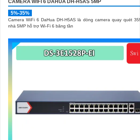
CAMERA WIFI 6 DAHUA DH-H5AS 5MP
5%-35%
Camera WiFi 6 DaHua DH-H5AS là dòng camera quay quét 355
nhà 5MP hỗ trợ Wi-Fi 6 băng tần