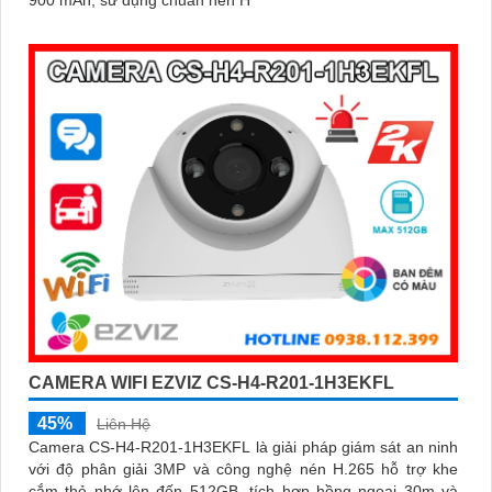
CAMERA WIFI EZVIZ CS-H4-R201-1H3EKFL
45%
Liên Hệ
Camera CS-H4-R201-1H3EKFL là giải pháp giám sát an ninh
với độ phân giải 3MP và công nghệ nén H.265 hỗ trợ khe
cắm thẻ nhớ lên đến 512GB, tích hợp hồng ngoại 30m và