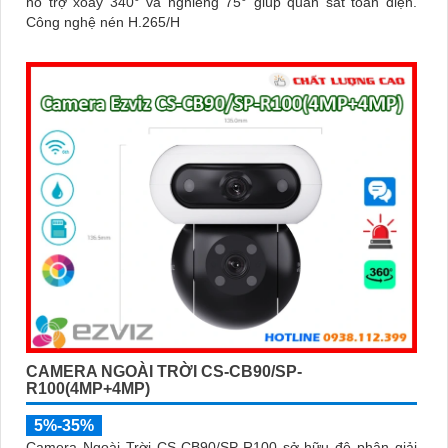
hỗ trợ xoay 340° và nghiêng 75° giúp quan sát toàn diện.
Công nghệ nén H.265/H
CAMERA NGOÀI TRỜI CS-CB90/SP-
R100(4MP+4MP)
5%-35%
Camera Ngoài Trời CS-CB90/SP-R100 sở hữu độ phân giải