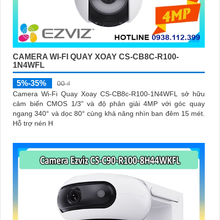
CAMERA WI-FI QUAY XOAY CS-CB8C-R100-
1N4WFL
5%-35%
00 ₫
Camera Wi-Fi Quay Xoay CS-CB8c-R100-1N4WFL sở hữu
cảm biến CMOS 1/3" và độ phân giải 4MP với góc quay
ngang 340° và dọc 80° cùng khả năng nhìn ban đêm 15 mét.
Hỗ trợ nén H