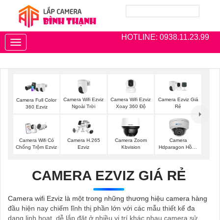
HOTLINE: 0938.11.23.99
Toggle
navigation
Camera Wifi Ezviz
Camera Wifi Ezviz
Camera Ezviz Giá
Camera Full Color
Ngoài Trời
Xoay 360 Độ
Rẻ
360 Ezviz
Camera Wifi Có
Camera H.265
Camera Zoom
Camera
Chống Trộm Ezviz
Ezviz
Kbvision
Hdparagon Hồng
Ngoại
CAMERA EZVIZ GIÁ RẺ
Camera wifi Ezviz là một trong những thương hiệu camera hàng
đầu hiện nay chiếm lĩnh thị phần lớn với các mẫu thiết kế đa
dạng linh hoạt, dễ lắp đặt ở nhiều vị trí khác nhau camera sử