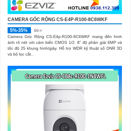
CAMERA GÓC RỘNG CS-E4P-R100-8C6WKF
5%-35%
00 ₫
Camera Góc Rộng CS-E4p-R100-8C6WKF mang đến hình
ảnh rõ nét với cảm biến CMOS 1/2. 8” độ phân giải 6MP và
tốc độ 25 khung hình/giây. Hỗ trợ WDR kỹ thuật số DNR 3D
và bộ lọc cắt...