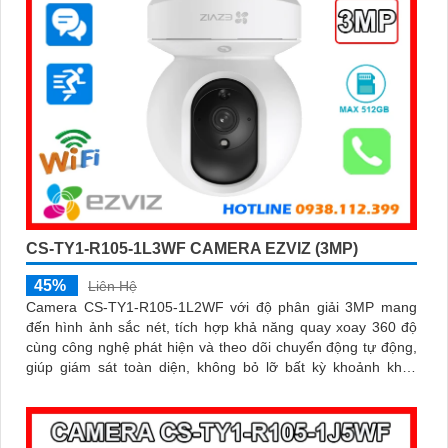
CS-TY1-R105-1L3WF CAMERA EZVIZ (3MP)
45%
Liên Hệ
Camera CS-TY1-R105-1L2WF với độ phân giải 3MP mang
đến hình ảnh sắc nét, tích hợp khả năng quay xoay 360 độ
cùng công nghệ phát hiện và theo dõi chuyển động tự động,
giúp giám sát toàn diện, không bỏ lỡ bất kỳ khoảnh khắc
quan trọng nào. Hỗ trợ đàm thoại hai chiều, tầm nhìn hồng
ngoại lên đến 10m và khe cắm thẻ nhớ dung lượng 512GB,
đây chính là camera tối ưu với mức giá vô cùng hấp dẫn