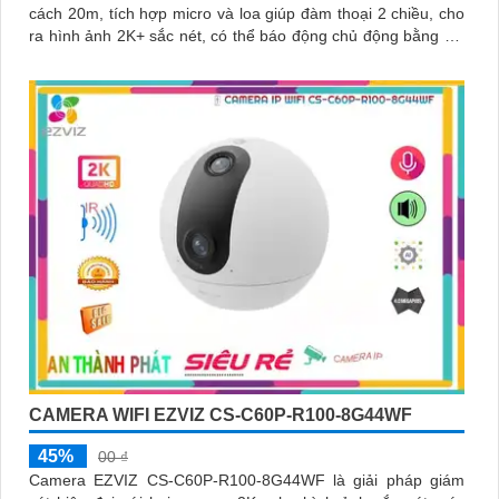
cách 20m, tích hợp micro và loa giúp đàm thoại 2 chiều, cho
ra hình ảnh 2K+ sắc nét, có thể báo động chủ động bằng còi
và đèn
CAMERA WIFI EZVIZ CS-C60P-R100-8G44WF
45%
00 ₫
Camera EZVIZ CS-C60P-R100-8G44WF là giải pháp giám