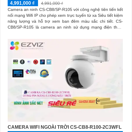
4,991,000 ₫
4,991,000 ₫
Camera an ninh CS-CB8/SP-R105 với công nghệ tiên tiến kết
nối mạng Wifi IP cho phép xem trực tuyến từ xa Siêu tiết kiệm
năng lượng và hỗ trợ xem ban đêm màu sắc chi tiết. CS-
CB8/SP-R105 là camera an ninh sử dụng mạng điện thoại
xem từ xa qua Wifi IP
CAMERA WIFI NGOÀI TRỜI CS-CB8-R100-2C3WFL