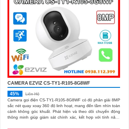
CAMERA EZVIZ CS-TY1-R105-8G8WF
45%
Liên Hệ
Camera gọi điện CS-TY1-R105-8G8WF có độ phân giải 8MP
sắc nét quay xoay 360 độ linh hoạt, mang đến tầm nhìn toàn
cảnh không góc khuất. Phát hiện và theo dõi chuyển động
thông minh giúp giám sát chính xác, kết hợp với tính năng
đàm thoại hai chiều giao tiếp dễ dàng từ xa