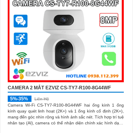
'
CAMERA 2 MẮT EZVIZ CS-TY7-R100-8G44WF
5%-35%
Liên Hệ
Camera Wi-Fi CS-TY7-R100-8G44WF hai ống kính 1 ống
kính quay quét linh hoạt (2K+) và 1 ống kính cố định (2K+),
mang đến góc nhìn rộng và hình ảnh sắc nét. Tích hợp trí tuệ
nhân tạo (AI), camera có thể nhận diện chính xác hình dạng
con người