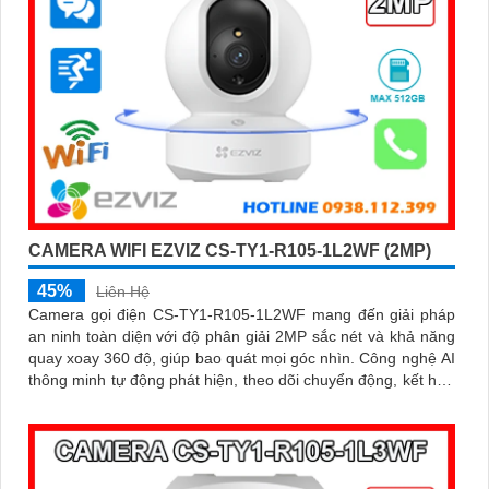
CAMERA WIFI EZVIZ CS-TY1-R105-1L2WF (2MP)
45%
Liên Hệ
Camera gọi điện CS-TY1-R105-1L2WF mang đến giải pháp
an ninh toàn diện với độ phân giải 2MP sắc nét và khả năng
quay xoay 360 độ, giúp bao quát mọi góc nhìn. Công nghệ AI
thông minh tự động phát hiện, theo dõi chuyển động, kết hợp
đàm thoại 2 chiều, giúp bạn giao tiếp dễ dàng từ xa