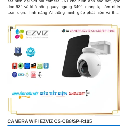
sát hiện đại với hai camera 2K+ cho hình ảnh sắc nét, góc
dọc 93° và khả năng quay ngang 340°, mang lại tầm nhìn
toàn diện. Tính năng AI thông minh giúp phát hiện và theo
dõi người, tích hợp gọi điện hai chiều bằng nút cảm ứng
CAMERA WIFI EZVIZ CS-CB8/SP-R105