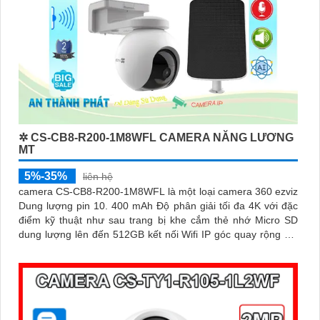
✲ CS-CB8-R200-1M8WFL CAMERA NĂNG LƯƠNG
MT
5%-35%
liên hệ
camera CS-CB8-R200-1M8WFL là một loại camera 360 ezviz
Dung lượng pin 10. 400 mAh Độ phân giải tối đa 4K với đặc
điểm kỹ thuật như sau trang bị khe cắm thẻ nhớ Micro SD
dung lượng lên đến 512GB kết nối Wifi IP góc quay rộng với
ống kính 3