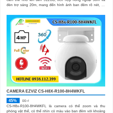
đèn trợ sáng 20m, mang đến hình ảnh ban đêm rõ nét, có
màu
CAMERA EZVIZ CS-H8X-R100-8H4WKFL
45%
00 ₫
CS-H8x-R100-8H4WKFL là camera có thể zoom và thu
phóng vật thể, có thể nhìn có màu vào ban đêm với khoảng