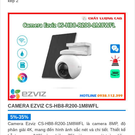
kép 2
CAMERA EZVIZ CS-HB8-R200-1M8WFL
5%-35%
Camera Ezviz CS-HB8-R200-1M8WFL là camera 8MP, độ
phân giải 4K, mang đến hình ảnh sắc nét và chi tiết. Thiết kế