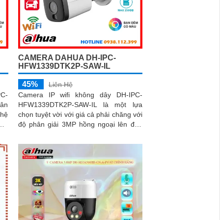
CAMERA DAHUA DH-IPC-
HFW1339DTK2P-SAW-IL
45%
Liên Hệ
PC-
Camera IP wifi không dây DH-IPC-
ân
HFW1339DTK2P-SAW-IL là một lựa
ghệ
chọn tuyệt vời với giá cả phải chăng với
ra
độ phân giải 3MP hồng ngoại lên đến
lor
30m có hỗ trợ công nghệ full color có
ách
màu ban đêm tích hợp kèm mic ghi âm
camera để giám sát và bảo vệ tài sản
của mình giá rẻ phù hợp cho mọi gia
đình.