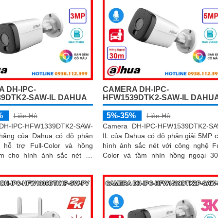
 DH-IPC-
CAMERA DH-IPC-
9DTK2-SAW-IL DAHUA
HFW1539DTK2-SAW-IL DAHU
%
5%-35%
Liên Hệ
Liên Hệ
DH-IPC-HFW1339DTK2-SAW-
Camera DH-IPC-HFW1539DTK2-SA
 hãng của Dahua có độ phân
IL của Dahua có độ phân giải 5MP 
 hỗ trợ Full-Color và hồng
hình ảnh sắc nét với công nghệ Fu
m cho hình ảnh sắc nét cả
Color và tầm nhìn hồng ngoại 3
tích hợp micro
Tích hợp micro ghi âm, loa cảnh báo
oa cảnh báo và công nghệ AI
AI thông minh, giúp phát hiện chính 
 hiện con người, phương tiện
con người và phương tiện