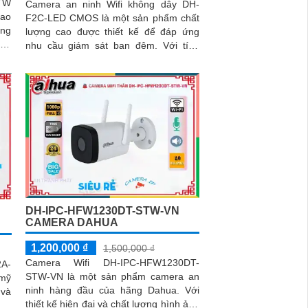
TW
Camera an ninh Wifi không dây DH-
cao
F2C-LED CMOS là một sản phẩm chất
lượng cao được thiết kế để đáp ứng
ong
nhu cầu giám sát ban đêm. Với tính
đêm
năng hồng ngoại 30m, camera có khả
năng giám sát và ghi lại hình ảnh chất
lượng, rõ nét cả ngày và đêm
DH-IPC-HFW1230DT-STW-VN
CAMERA DAHUA
1,200,000 ₫
1,500,000 ₫
Camera Wifi DH-IPC-HFW1230DT-
2A-
STW-VN là một sản phẩm camera an
 mỹ
ninh hàng đầu của hãng Dahua. Với
 và
thiết kế hiện đại và chất lượng hình ảnh
0P.