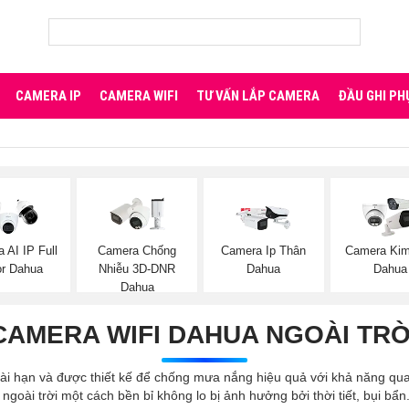
CAMERA IP
CAMERA WIFI
TƯ VẤN LẮP CAMERA
ĐẦU GHI PH
 AI IP Full
Camera Chống
Camera Ip Thân
Camera Kim
or Dahua
Nhiễu 3D-DNR
Dahua
Dahua
Dahua
CAMERA WIFI DAHUA NGOÀI TRỜ
dài hạn và được thiết kế để chống mưa nắng hiệu quả với khả năng qu
 ngoài trời một cách bền bỉ không lo bị ảnh hưởng bởi thời tiết, bụi bẩn