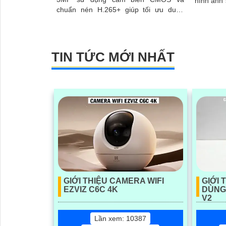
hình ảnh 
chuẩn nén H.265+ giúp tối ưu dung
nén H.265
lượng lưu trữ.
hồng ngoạ
TIN TỨC MỚI NHẤT
GIỚI THIỆU CAMERA WIFI
GIỚI 
EZVIZ C6C 4K
DÙNG 
V2
Lần xem: 10387