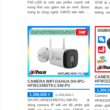
F4C-LED là một sản phẩm mạnh mẽ
STW là 
trong lĩnh vực giám sát an ninh. Được
được sử 
trang bị công nghệ CMOS tiên tiến và
thống an
công nghệ giám sát ban đêm Hồng
megapixe
Ngoại với khả năng quan sát trong
ảnh sắc né
vòng bán kính 30m
CAMERA
HFW153
CAMERA WIFI DAHUA DH-IPC-
HFW1339DTK1-SW-PV
1,300,0
1,399,000 ₫
1,700,000 ₫
Came
DH-IPC-HFW1339DTK1-SW-PV là
HFW153
dòng camera IP wifi với độ phân giải
phân gi
3MP sử dụng cảm biến CMOS và