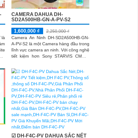
-
CAMERA DAHUA DH-
SD2A500HB-GN-A-PV-S2
1,600,000 ₫
2,250,000 ₫
 là
Camera An Ninh DH-SD2A500HB-GN-
iám
A-PV-S2 là một Camera hàng đầu trong
ite
lĩnh vực camera an ninh. Với công nghệ
tiết kiệm hơn Sony STARVIS CMOS,
camera này cho phép xem ban đêm
trong màu sắc tự nhiên với khoảng
cách lên đến 30m
☑ DH-F4C-PV DAHUA SẮC NÉT