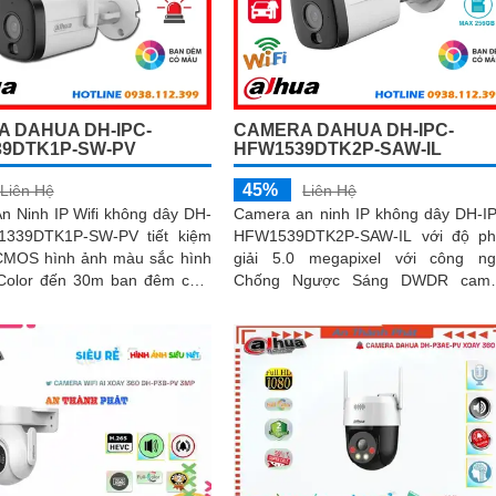
 DAHUA DH-IPC-
CAMERA DAHUA DH-IPC-
9DTK1P-SW-PV
HFW1539DTK2P-SAW-IL
45%
Liên Hệ
Liên Hệ
n Ninh IP Wifi không dây DH-
Camera an ninh IP không dây DH-I
1339DTK1P-SW-PV tiết kiệm
HFW1539DTK2P-SAW-IL với độ ph
 CMOS hình ảnh màu sắc hình
giải 5.0 megapixel với công n
 Color đến 30m ban đêm chất
Chống Ngược Sáng DWDR came
0 MP
giám sát truyền tải hình ảnh Full Co
trong điều kiện thiếu sáng khoảng c
xa lên đến 30m hình ảnh siêu nét