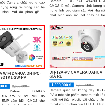
Camera DH-IPC-HFW1430DT-S
một Camera chất lượng cao
CMOS là một Camera chất lượng 
dụng rộng rãi trong các hệ
trong lĩnh vực giám sát. Với khả năng
 ninh. Với độ phân giải 2
phát hình ảnh sắc nét ngay cả tr
l, camera này mang lại hình
điều kiện ánh sáng yếu hoặc ban 
t và chi tiết
nhờ công nghệ hồng ngoại 30m
DH-T2A-PV CAMERA DAHUA
 WIFI DAHUA DH-IPC-
GIÁ RẺ
9DTK1-SW-PV
1,300,000 ₫
1,600,000 ₫
00 ₫
2,000,000 ₫
Camera quan sát không dây DH-T
ra Dahua DH-IPC-
PV là một sản phẩm camera thiết kế
9DTK1-SW-PV sở hữu độ
thuật với thân plastic sắt chắc chắn
ải 5MP cảm biến CMOS cho
rõ nét với độ phân giải FULL HD 108