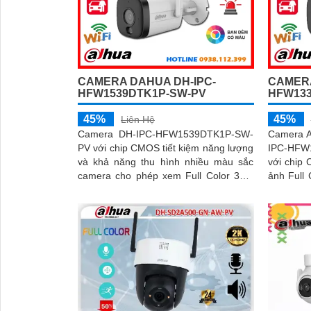
CAMERA DAHUA DH-IPC-
CAMERA
HFW1539DTK1P-SW-PV
HFW133
45%
45%
Liên Hệ
Camera DH-IPC-HFW1539DTK1P-SW-
Camera A
PV với chip CMOS tiết kiệm năng lượng
IPC-HFW
và khả năng thu hình nhiều màu sắc
với chip
camera cho phép xem Full Color 30m
ảnh Full
vào ban đêm và độ phân giải cao lên
lượng 3.
đến 5.0 MP tích hợp mic và loa đàm
thoại 2 chiều