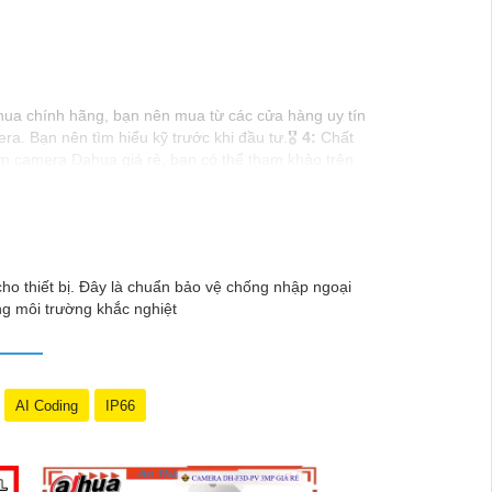
a chính hãng, bạn nên mua từ các cửa hàng uy tín
. Bạn nên tìm hiểu kỹ trước khi đầu tư.🎖️
4:
Chất
 camera Dahua giá rẻ, bạn có thể tham khảo trên
thêm câu hỏi hoặc cần tư vấn thêm, đừng ngần ngại để
o thiết bị. Đây là chuẩn bảo vệ chống nhập ngoại
ng môi trường khắc nghiệt
AI Coding
IP66