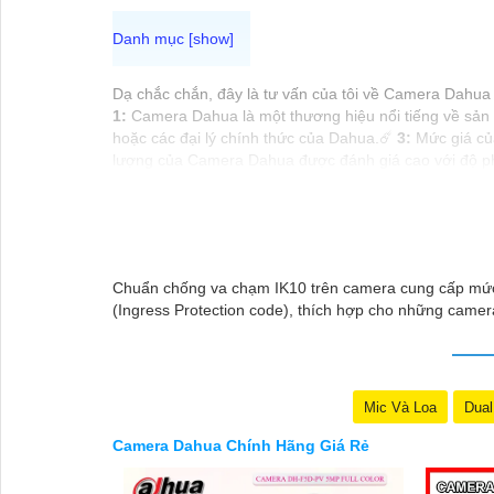
Dạ chắc chắn, đây là tư vấn của tôi về Camera Dahua 
1:
Camera Dahua là một thương hiệu nổi tiếng về sản
hoặc các đại lý chính thức của Dahua.☄️
3:
Mức giá của
lượng của Camera Dahua được đánh giá cao với độ phâ
các website thương mại điện tử hoặc tại các cửa hàng 
Hy vọng rằng những thông tin trên sẽ giúp bạn chọn 
lại Cung cấp cho công trình biết.
Chuẩn chống va chạm IK10 trên camera cung cấp mức đ
(Ingress Protection code), thích hợp cho những camera
Mic Và Loa
Dual
Camera Dahua Chính Hãng Giá Rẻ