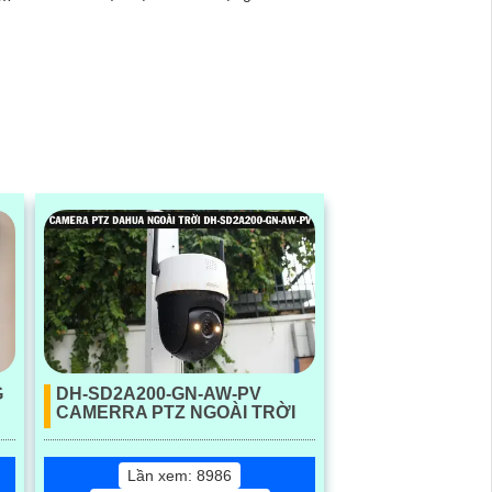
chất lượng cao, camera này là lựa chọn
lý tưởng cho việc giám sát và bảo vệ
nhà ở, cửa hàng, văn phòng và nhiều
nơi khác
G
DH-SD2A200-GN-AW-PV
CAMERRA PTZ NGOÀI TRỜI
Lần xem: 8986