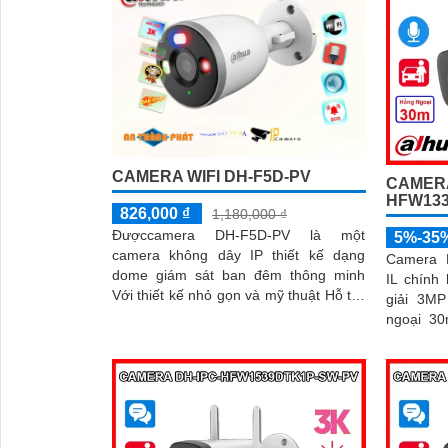
CAMERA WIFI DH-F5D-PV
CAMERA
HFW133
826,000 ₫
1,180,000 ₫
Đượccamera DH-F5D-PV là một
5%-35
camera không dây IP thiết kế dạng
Camera 
dome giám sát ban đêm thông minh
IL chính
Với thiết kế nhỏ gọn và mỹ thuật Hỗ trợ
giải 3MP
đàm thoại 2 chiều Hỗ trợ khe cắm thẻ
ngoại 30
nhớ 256GB Độ phân giải 5.0 MP
ngày lẫn đêm. Camera 
camera thích hợp cho nhiều loại công
ghi âm l
trình
giúp phát
'
chính xác