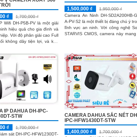
TRỜI
1,500,000 ₫
1,950,000 ₫
Camera An Ninh DH-SD2A200HB-G
00 ₫
1,700,000 ₫
A-PV-S2 là một thiết bị đáng chú ý tr
P Wifi DH-P5B-PV là một giải
lĩnh vực an ninh. Với công nghệ Sony
inh hiệu quả cho gia đình và
STARVIS CMOS, camera này mang 
 giải cao Full
chất lượng hình ảnh tuyệt vời ngay
ối không dây tiện lợi, và khả
trong điều kiện ánh sáng yếu
n sát trong ánh sáng yếu,
úp bạn theo dõi mọi góc cạnh
rõ ràng
 IP DAHUA DH-IPC-
CAMERA DAHUA SẮC NÉT DH
0DT-STW
IPC-HFW1430DT-STW
00 ₫
1,700,000 ₫
1,400,000 ₫
1,700,000 ₫
iám sát DH-IPC-HFW1230DT-