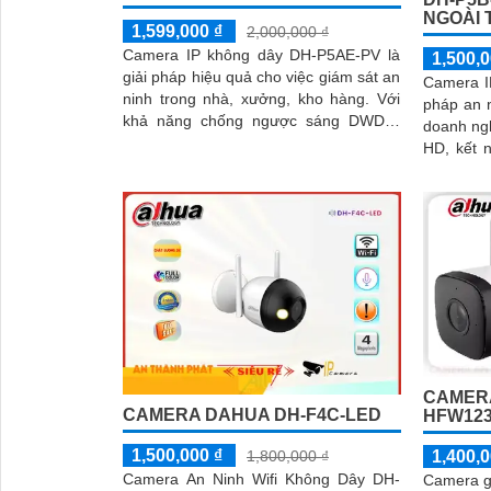
NGOÀI 
1,599,000 ₫
2,000,000 ₫
Camera IP không dây DH-P5AE-PV là
1,500,0
giải pháp hiệu quả cho việc giám sát an
Camera I
ninh trong nhà, xưởng, kho hàng. Với
pháp an n
khả năng chống ngược sáng DWDR,
doanh nghiệp. Với độ phân
camera giúp cho hình ảnh rõ nét ngay
HD, kết n
cả trong điều kiện ánh sáng yếu
năng qua
camera gi
một cách 
CAMERA
CAMERA DAHUA DH-F4C-LED
HFW123
1,500,000 ₫
1,800,000 ₫
1,400,0
Camera An Ninh Wifi Không Dây DH-
Camera g