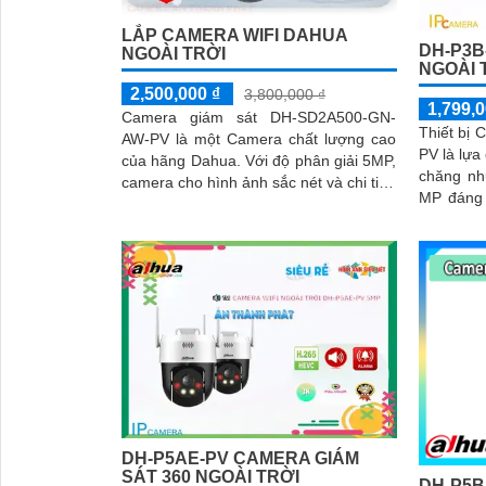
LẮP CAMERA WIFI DAHUA
DH-P3B
NGOÀI TRỜI
NGOÀI 
2,500,000 ₫
3,800,000 ₫
1,799,0
Camera giám sát DH-SD2A500-GN-
Thiết bị
AW-PV là một Camera chất lượng cao
PV là lựa
của hãng Dahua. Với độ phân giải 5MP,
chăng nh
camera cho hình ảnh sắc nét và chi tiết.
MP đáng kinh ng
Thiết kế công nghệ Starlight cho...
cao và c
DH-P5AE-PV CAMERA GIÁM
SÁT 360 NGOÀI TRỜI
DH-P5B