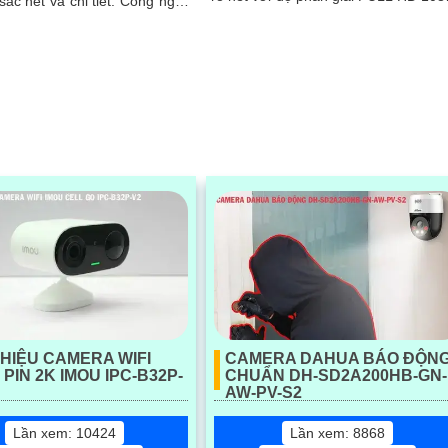
sắc nét và chi tiết. Công nghệ
Sản phẩm này không chỉ giúp...
+ giúp tiết kiệm băng thông,
i 30m và...
THIỆU CAMERA WIFI
CAMERA DAHUA BÁO ĐỘN
PIN 2K IMOU IPC-B32P-
CHUẨN DH-SD2A200HB-GN-
AW-PV-S2
Lần xem: 10424
Lần xem: 8868