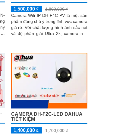
1,500,000 ₫
1,800,000 ₫
N-
Camera Wifi IP DH-F4C-PV là một sản
ong
phẩm đáng chú ý trong lĩnh vực camera
giá rẻ. Với chất lượng hình ảnh sắc nét
lại
và độ phân giải Ultra 2k, camera này
 cả
mang lại những hình ảnh chất lượng
cao cho công trình
-
CAMERA DH-F2C-LED DAHUA
TIẾT KIỆM
1,400,000 ₫
1,700,000 ₫