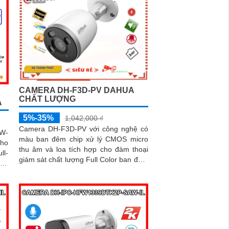
CAMERA DH-F3D-PV DAHUA
CHẤT LƯỢNG
A
5%-35%
1,042,000 ₫
Camera DH-F3D-PV với công nghệ có
W-
màu ban đêm chip xử lý CMOS micro
cho
thu âm và loa tích hợp cho đàm thoại
ll-
giám sát chất lượng Full Color ban đêm
0m.
trong khoảng cách 30m. hổ trợ khe
 và
cắm thẻ nhớ Micro SD 256GB công
xác
nghệ IP Wifi kết nối dễ dàng