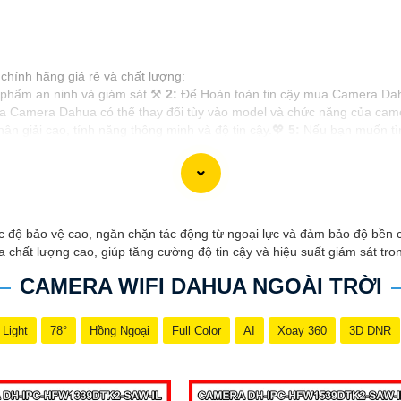
chính hãng giá rẻ và chất lượng:
 phẩm an ninh và giám sát.⚒
2:
Để Hoàn toàn tin cậy mua Camera Dahu
 Camera Dahua có thể thay đổi tùy vào model và chức năng của camera
n giải cao, tính năng thông minh và độ tin cậy.💖
5:
Nếu bạn muốn tìm
điện tử.
lựa được Camera Dahua chính hãng, giá rẻ và chất lượng. Nếu bạn có 
ộ bảo vệ cao, ngăn chặn tác động từ ngoại lực và đảm bảo độ bền ch
 chất lượng cao, giúp tăng cường độ tin cậy và hiệu suất giám sát tro
CAMERA WIFI DAHUA NGOÀI TRỜI
 Light
78°
Hồng Ngoại
Full Color
AI
Xoay 360
3D DNR