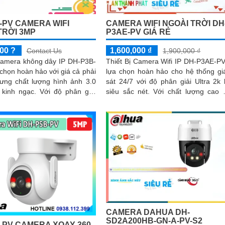
-PV CAMERA WIFI
CAMERA WIFI NGOÀI TRỜI DH
TRỜI 3MP
P3AE-PV GIÁ RẺ
00 ?
1,600,000 ₫
Contact Us
1,900,000 ₫
 Camera không dây IP DH-P3B-
Thiết Bị Camera Wifi IP DH-P3AE-PV
 chọn hoàn hảo với giá cả phải
lựa chọn hoàn hảo cho hệ thống g
ưng chất lượng hình ảnh 3.0
sát 24/7 với độ phân giải Ultra 2k l
ạc. Với độ phân giải
siêu sắc nét. Với chất lượng cao 3.0
ông nghệ Chống Ngược...
MP, camera này giúp xử lý...
CAMERA DAHUA DH-
SD2A200HB-GN-A-PV-S2
-PV CAMERA XOAY 360