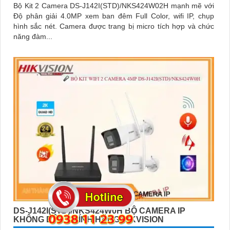
Bộ Kit 2 Camera DS-J142I(STD)/NKS424W02H mạnh mẽ với
Độ phân giải 4.0MP xem ban đêm Full Color, wifi IP, chụp
hình sắc nét. Camera được trang bị micro tích hợp và chức
năng đàm...
DS-J142I(STD)/NKS424W0H BỘ CAMERA IP
KHÔNG DÂY CHÍNH HÃNG HIKVISION