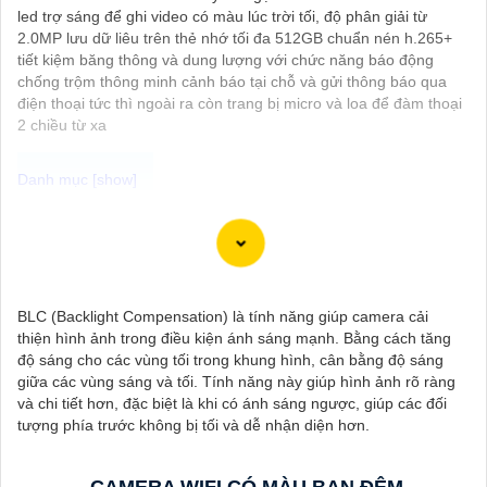
led trợ sáng để ghi video có màu lúc trời tối, độ phân giải từ
2.0MP lưu dữ liêu trên thẻ nhớ tối đa 512GB chuẩn nén h.265+
tiết kiệm băng thông và dung lượng với chức năng báo động
chống trộm thông minh cảnh báo tại chỗ và gửi thông báo qua
điện thoại tức thì ngoài ra còn trang bị micro và loa để đàm thoại
2 chiều từ xa
Camera WiFi 360 Full Color là giải pháp hoàn hảo để giám sát
và bảo vệ an ninh cho ngôi nhà hoặc văn phòng. Với khả năng
quay 360 độ, camera giúp quan sát toàn diện mọi góc cạnh
trong không gian. Hình ảnh Full HD sắc nét kết hợp cùng đèn
BLC (Backlight Compensation) là tính năng giúp camera cải
LED Full Color cho phép quan sát rõ ràng ngay cả trong bóng
thiện hình ảnh trong điều kiện ánh sáng mạnh. Bằng cách tăng
tối. Tích hợp nhiều tính năng như ghi hình khi phát hiện chuyển
độ sáng cho các vùng tối trong khung hình, cân bằng độ sáng
động, lưu trữ dữ liệu trên thẻ nhớ và đám mây, hỗ trợ giao tiếp 2
giữa các vùng sáng và tối. Tính năng này giúp hình ảnh rõ ràng
chiều, nhận diện khuôn mặt và cảm biến AI, camera mang lại
và chi tiết hơn, đặc biệt là khi có ánh sáng ngược, giúp các đối
hiệu quả bảo mật tối ưu. Thiết kế nhỏ gọn và dễ dàng lắp đặt ở
tượng phía trước không bị tối và dễ nhận diện hơn.
nhiều vị trí, tiết kiệm chi phí và thuận tiện cho người dùng.
CAMERA WIFI CÓ MÀU BAN ĐÊM