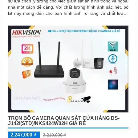
sự lựa chọn lý tưởng cho việc giám sát an ninh trong và ngoài
nhà một cách dễ dàng. Với chất lượng hình ảnh sắc nét, bộ
kit này mang đến cho bạn hình ảnh rõ ràng và chất lượng
cao
TRỌN BỘ CAMERA QUAN SÁT CỬA HÀNG DS-
J142I(STD)/NKS424W02H GIÁ RẺ
2,247,000 ₫
3,210,000 ₫