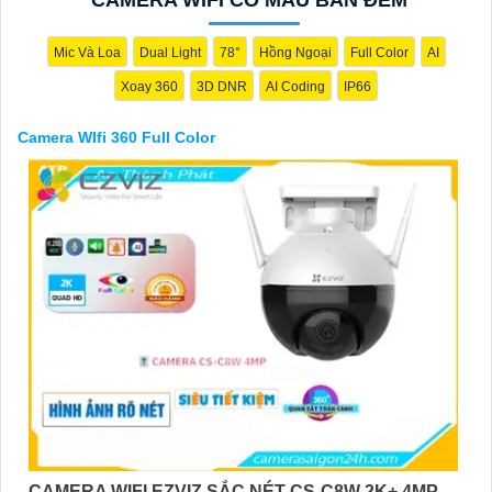
Mic Và Loa
Dual Light
78°
Hồng Ngoại
Full Color
AI
Xoay 360
3D DNR
AI Coding
IP66
Camera WIfi 360 Full Color
'
CAMERA WIFI EZVIZ SẮC NÉT CS-C8W 2K+ 4MP