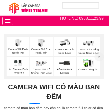
HOTLINE: 0938.11.23.99
Toggle
navigation
Camera Wifi Ezviz
Camera 360 Ezviz
Camera 360 Báo
Camera Có Chống
Ngoài Trời
Ngoài Trời
Động Ezviz
Ngược Sáng Ezviz
Lắp Camera Ezviz
Camera Wifi Có
Đầu Ghi NVR
Camera Dùng Pin
Trong Nhà
Chống Trộm Ezviz
Kbvision
CAMERA WIFI CÓ MÀU BAN
ĐÊM
camera có màu ban đêm hay còn gọi là camera full color có đèn