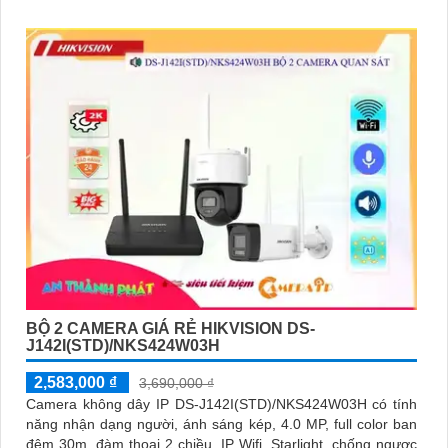
BỘ 2 CAMERA GIÁ RẺ HIKVISION DS-
J142I(STD)/NKS424W03H
2,583,000 ₫
3,690,000 ₫
Camera không dây IP DS-J142I(STD)/NKS424W03H có tính
năng nhận dạng người, ánh sáng kép, 4.0 MP, full color ban
đêm 30m, đàm thoại 2 chiều, IP Wifi, Starlight, chống ngược