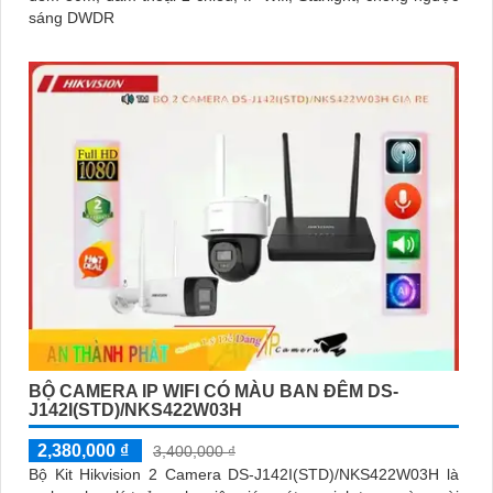
sáng DWDR
BỘ CAMERA IP WIFI CÓ MÀU BAN ĐÊM DS-
J142I(STD)/NKS422W03H
2,380,000 ₫
3,400,000 ₫
Bộ Kit Hikvision 2 Camera DS-J142I(STD)/NKS422W03H là