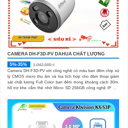
CAMERA DH-F3D-PV DAHUA CHẤT LƯỢNG
5%-35%
1,042,000 ₫
Camera DH-F3D-PV với công nghệ có màu ban đêm chip xử
lý CMOS micro thu âm và loa tích hợp cho đàm thoại giám
sát chất lượng Full Color ban đêm trong khoảng cách 30m.
hổ trợ khe cắm thẻ nhớ Micro SD 256GB công nghệ IP Wifi
kết nối dễ dàng