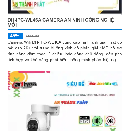
DH-IPC-WL46A CAMERA AN NINH CÔNG NGHỆ
MỚI
45%
Liên hệ
Camera Wifi DH-IPC-WL46A cung cấp hình ảnh giám sát độ
nét cao 2K+ với trang bị ống kính độ phân giải 4MP, hỗ trợ
tính năng đàm thoại 2 chiều, báo động chủ động, đèn pha
tích hợp và khả năng phát hiện thông minh phân biệt người
phương tiện, đảm bảo an ninh hiệu quả. Đối với nhu cầu
quan sát an ninh ngoài trời thì camera Dahua DH-IPC-WL46A
chính là sự lựa chọn vô cùng phù hợpCamera an ninh không
dây DH-IPC-WL46A là lựa chọn lý tưởng để bảo vệ ngôi nhà
hoặc văn phòng của bạn