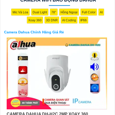
có thể tham khảo trên các website thương mại điện tử hoặc tại
các cửa hàng điện tử.
Hy vọng rằng những thông tin trên sẽ giúp bạn chọn lựa được
Mic Và Loa
Dual Light
78°
Hồng Ngoại
Full Color
AI
Camera Dahua chính hãng, giá rẻ và chất lượng. Nếu bạn có
Xoay 360
3D DNR
AI Coding
IP66
thêm câu hỏi hoặc cần tư vấn thêm, đừng ngần ngại để lại Cung
cấp cho công trình biết.
Camera Dahua Chính Hãng Giá Rẻ
'
CAMERA DAHUA DH-H2C 2MP XOAY 360