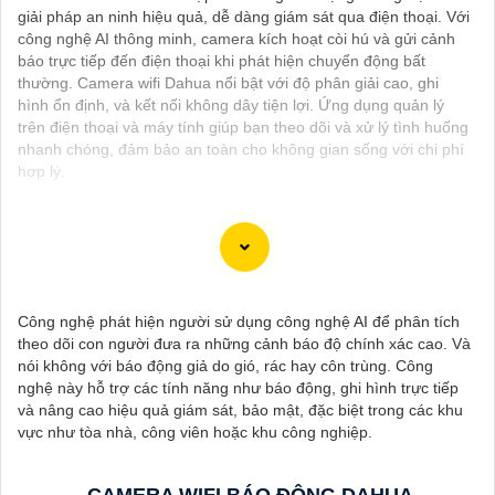
giải pháp an ninh hiệu quả, dễ dàng giám sát qua điện thoại. Với
công nghệ AI thông minh, camera kích hoạt còi hú và gửi cảnh
báo trực tiếp đến điện thoại khi phát hiện chuyển động bất
thường. Camera wifi Dahua nổi bật với độ phân giải cao, ghi
hình ổn định, và kết nối không dây tiện lợi. Ứng dụng quản lý
trên điện thoại và máy tính giúp bạn theo dõi và xử lý tình huống
nhanh chóng, đảm bảo an toàn cho không gian sống với chi phí
hợp lý.
Dạ chắc chắn, đây là tư vấn của tôi về Camera Dahua chính
hãng giá rẻ và chất lượng:
Công nghệ phát hiện người sử dụng công nghệ AI để phân tích
1:
Camera Dahua là một thương hiệu nổi tiếng về sản phẩm an
theo dõi con người đưa ra những cảnh báo độ chính xác cao. Và
ninh và giám sát.⚒
2:
Để Hoàn toàn tin cậy mua Camera Dahua
nói không với báo động giả do gió, rác hay côn trùng. Công
chính hãng, bạn nên mua từ các cửa hàng uy tín hoặc các đại lý
nghệ này hỗ trợ các tính năng như báo động, ghi hình trực tiếp
chính thức của Dahua.☄️
3:
Mức giá của Camera Dahua có thể
và nâng cao hiệu quả giám sát, bảo mật, đặc biệt trong các khu
thay đổi tùy vào model và chức năng của camera. Bạn nên tìm
vực như tòa nhà, công viên hoặc khu công nghiệp.
hiểu kỹ trước khi đầu tư.🎖️
4:
Chất lượng của Camera Dahua
được đánh giá cao với độ phân giải cao, tính năng thông minh
và độ tin cậy.💖
5:
Nếu bạn muốn tìm camera Dahua giá rẻ, bạn
CAMERA WIFI BÁO ĐỘNG DAHUA