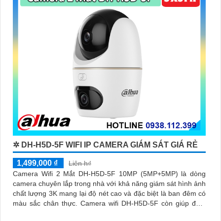
✲ DH-H5D-5F WIFI IP CAMERA GIÁM SÁT GIÁ RẺ
1,499,000 ₫
Liên h₫
Camera Wifi 2 Mắt DH-H5D-5F 10MP (5MP+5MP) là dòng
camera chuyên lắp trong nhà với khả năng giám sát hình ảnh
chất lượng 3K mang lại độ nét cao và đặc biệt là ban đêm có
màu sắc chân thực. Camera wifi DH-H5D-5F còn giúp đảm
bảo an ninh hiệu quả với tính năng phát hiện người và thú