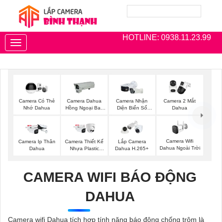
HOTLINE: 0938.11.23.99
Toggle
navigation
Camera Có Thẻ
Camera Dahua
Camera Nhận
Camera 2 Mắt
Nhớ Dahua
Hồng Ngoại Ban
Diện Biển Số
Dahua
Đêm
Dahua
Camera Wifi
Camera Ip Thân
Camera Thiết Kế
Lắp Camera
Dahua Ngoài Trời
Dahua
Nhựa Plastic
Dahua H.265+
Dahua
CAMERA WIFI BÁO ĐỘNG
DAHUA
Camera wifi Dahua tích hợp tính năng báo động chống trộm là