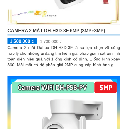
CAMERA 2 MẮT DH-H3D-3F 6MP (3MP+3MP)
1,500,000 ₫
1,700,000 ₫
Camera 2 mắt Dahua DH-H3D-3F là sự lựa chọn vô cùng
hợp lý cho những ai đang tìm kiếm giải pháp giám sát an ninh
toàn diện hiệu quả với 1 ống kính cố đình, 1 ống kính xoay
360. Mỗi mắt có độ phân giải 2MP cung cấp hình ảnh giám
sát sắc nét, hỗ trợ ban đêm có màu, tích hợp mic và loa đàm
thoại 2 chiều, khả năng phát hiện phân biệt người vật độ
chính xác cao