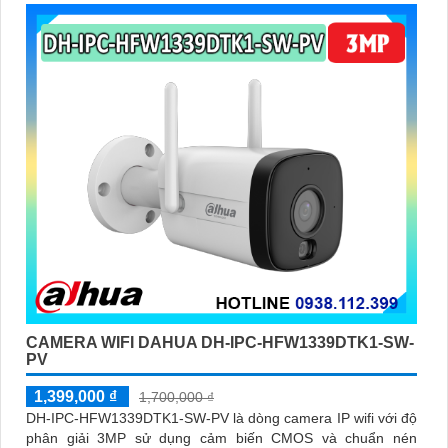
cưng với độ chính xác cao
CAMERA WIFI DAHUA DH-IPC-HFW1339DTK1-SW-
PV
1,399,000 ₫
1,700,000 ₫
DH-IPC-HFW1339DTK1-SW-PV là dòng camera IP wifi với độ
phân giải 3MP sử dụng cảm biến CMOS và chuẩn nén