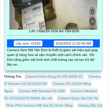
LẮP CAMERA XEM MÃ VẬN ĐƠN
Lần xem: 15163
4/15/2024 11:02:04 AM
Camera Xem Mã Vận Đơn là thiết bị giám sát hiệu quả giúp
quản lý hàng hóa và vận chuyển một cách chính xác. Với
khả năng giám sát hình ảnh chất lượng cao và lưu trữ dữ
liệu an...
Thông Tin:
Camera Imou Dùng Pin IPC-B32P-V2
Camera
IP Kbvision KX-A2111N3-VN
Camera VP-152CH Hồng
Ngoại
Camera Wifi Kbvision KX-A3W
Camera Hikvision
DS-2CV2Q21FD-IW(W) sắc nét
Camera Quan Sát Căn Hộ
Phân Phối Camera Wifi Giá Rẻ Chính Hãng
Hướng Dẫn Cài