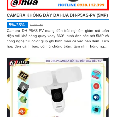
CAMERA KHÔNG DÂY DAHUA DH-P5AS-PV (5MP)
5%-35%
Liên Hệ
Camera DH-P5AS-PV mang đến trải nghiệm giám sát toàn
diện với khả năng quay xoay 360°, hình ảnh sắc nét 5MP và
công nghệ full color giúp ghi hình màu cả vào ban đêm. Tích
hợp đèn cảnh báo, còi hú chống trộm, tầm nhìn hồng ngoại
30m, khe thẻ nhớ đến 256GB cùng chuẩn chống nước IP66
camera hoạt động ổn định trong mọi điều kiện