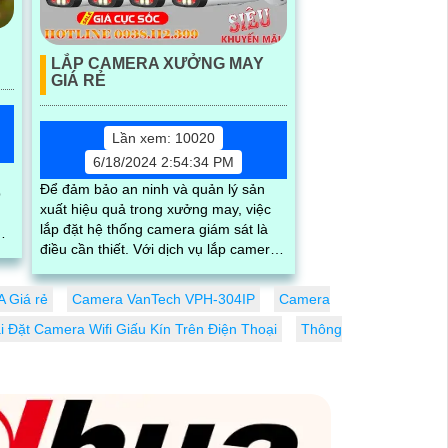
LẮP CAMERA XƯỞNG MAY
GIÁ RẺ
Lần xem: 10020
6/18/2024 2:54:34 PM
Để đảm bảo an ninh và quản lý sản
p
xuất hiệu quả trong xưởng may, việc
lắp đặt hệ thống camera giám sát là
ng
điều cần thiết. Với dịch vụ lắp camera
xưởng may giá rẻ của chúng tôi,...
 Giá rẻ
Camera VanTech VPH-304IP
Camera
 Đặt Camera Wifi Giấu Kín Trên Điện Thoại
Thông