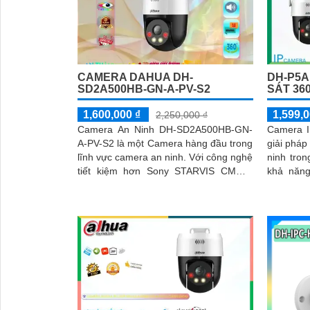
'
CAMERA DAHUA DH-
DH-P5A
SD2A500HB-GN-A-PV-S2
SÁT 36
1,600,000 ₫
1,599,0
2,250,000 ₫
Camera An Ninh DH-SD2A500HB-GN-
Camera I
A-PV-S2 là một Camera hàng đầu trong
giải pháp
lĩnh vực camera an ninh. Với công nghệ
ninh tron
tiết kiệm hơn Sony STARVIS CMOS,
khả năn
camera này cho phép xem ban đêm
camera g
trong màu sắc tự nhiên với khoảng
cả trong 
cách lên đến 30m