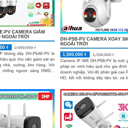
E-PV CAMERA GIÁM
0 NGOÀI TRỜI
DH-P5B-PV CAMERA XOAY 36
NGOÀI TRỜI
00 ₫
2,000,000 ₫
P không dây DH-P5AE-PV là
1,500,000 ₫
1,700,000 ₫
 hiệu quả cho việc giám sát an
Camera IP Wifi DH-P5B-PV là một g
g nhà, xưởng, kho hàng. Với
pháp an ninh hiệu quả cho gia đình
g chống ngược sáng DWDR,
doanh nghiệp. Với độ phân giải cao Full
iúp cho hình ảnh rõ nét ngay
HD, kết nối không dây tiện lợi, và 
điều kiện ánh sáng yếu
năng quan sát trong ánh sáng y
camera giúp bạn theo dõi mọi góc c
một cách rõ ràng