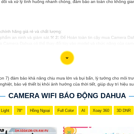
o dõi và xử lý tình huống nhanh chóng, đảm bảo an toàn cho không gian
chính hãng giá rẻ và chất lượng:
 phẩm an ninh và giám sát.⚒
2:
Để Hoàn toàn tin cậy mua Camera Dahu
 Camera Dahua có thể thay đổi tùy vào model và chức năng của camera
n giải cao, tính năng thông minh và độ tin cậy.💖
5:
Nếu bạn muốn tìm
điện tử.
lựa được Camera Dahua chính hãng, giá rẻ và chất lượng. Nếu bạn có 
n 7) đảm bảo khả năng chịu mưa lớn và bụi bẩn, lý tưởng cho môi trườ
hiệt, bảo vệ thiết bị khỏi ảnh hưởng của thời tiết, giúp duy trì hiệu suấ
CAMERA WIFI BÁO ĐỘNG DAHUA
 Light
78°
Hồng Ngoại
Full Color
AI
Xoay 360
3D DNR