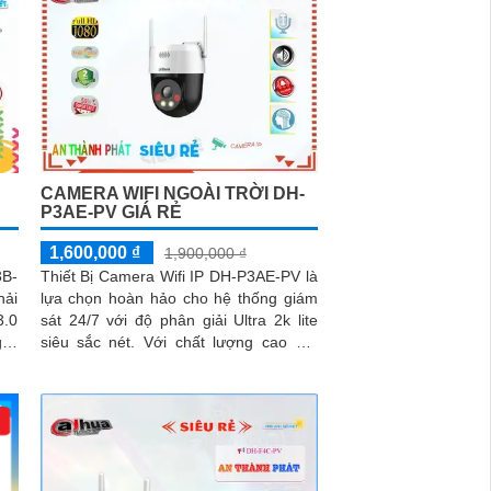
CAMERA WIFI NGOÀI TRỜI DH-
P3AE-PV GIÁ RẺ
1,600,000 ₫
1,900,000 ₫
3B-
Thiết Bị Camera Wifi IP DH-P3AE-PV là
hải
lựa chọn hoàn hảo cho hệ thống giám
3.0
sát 24/7 với độ phân giải Ultra 2k lite
siêu sắc nét. Với chất lượng cao 3.0
MP, camera này giúp xử lý...