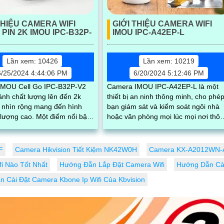
THIỆU CAMERA WIFI
GIỚI THIỆU CAMERA WIFI
PIN 2K IMOU IPC-B32P-
IMOU IPC-A42EP-L
Lần xem: 10426
Lần xem: 10219
6/25/2024 4:44:06 PM
6/20/2024 5:12:46 PM
Cell Go IPC-B32P-V2
Camera IMOU IPC-A42EP-L là một
ảnh chất lượng lên đến 2k
thiết bị an ninh thông minh, cho phé
 nhìn rộng mang đến hình
bạn giám sát và kiểm soát ngôi nhà
ao. Một điểm nổi bật
hoặc văn phòng mọi lúc mọi nơi thô
òng camera này sở hữu pin
qua kết nối internet. Với độ phân giải
cao, hình ảnh sắc nét và rõ ràng
F
Camera Hikvision Tiết Kiệm NK42W0H
Camera KX-A2012WN-A
i Nào Tốt Nhất
Hướng Đẫn Lắp Đặt Camera Wifi
Hướng Dẫn Cài
 Cài Đặt Camera Kbone Ip Wifi Của Kbvision