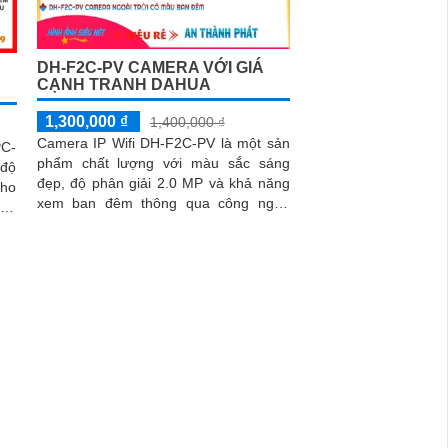
DH-F2C-PV CAMERA VỚI GIÁ
CẠNH TRANH DAHUA
1,300,000 ₫
1,400,000 ₫
Camera IP Wifi DH-F2C-PV là một sản
C-
phẩm chất lượng với màu sắc sáng
độ
đẹp, độ phân giải 2.0 MP và khả năng
ho
xem ban đêm thông qua công nghệ
ghệ
hồng ngoại 30m
ng,