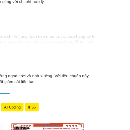
 sống với chi phí hợp lý.
a chính hãng, bạn nên mua từ các cửa hàng uy tín
. Bạn nên tìm hiểu kỹ trước khi đầu tư.🎖️
4:
Chất
 camera Dahua giá rẻ, bạn có thể tham khảo trên
thêm câu hỏi hoặc cần tư vấn thêm, đừng ngần ngại để
ng ngoài trời và nhà xưởng. Với tiêu chuẩn này,
t giám sát liên tục.
AI Coding
IP66