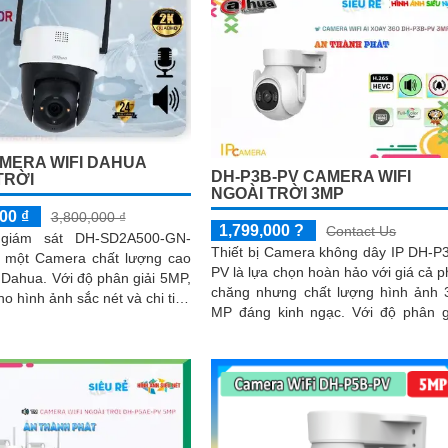
MERA WIFI DAHUA
DH-P3B-PV CAMERA WIFI
TRỜI
NGOÀI TRỜI 3MP
00 ₫
3,800,000 ₫
1,799,000 ?
Contact Us
giám sát DH-SD2A500-GN-
Thiết bị Camera không dây IP DH-P
 một Camera chất lượng cao
PV là lựa chọn hoàn hảo với giá cả p
độ phân giải 5MP,
chăng nhưng chất lượng hình ảnh 
o hình ảnh sắc nét và chi tiết.
MP đáng kinh ngạc. Với độ phân giải
ông nghệ Starlight cho...
cao và công nghệ Chống Ngược...