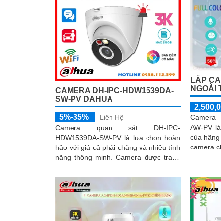
LẮP CA
NGOÀI 
CAMERA DH-IPC-HDW1539DA-
SW-PV DAHUA
2,500,0
5%-35%
Liên Hệ
Camera 
AW-PV là
Camera quan sát DH-IPC-
của hãng Dahua. Với 
HDW1539DA-SW-PV là lựa chọn hoàn
camera ch
hảo với giá cả phải chăng và nhiều tính
Thiết kế c
năng thông minh. Camera được trang
bị mic và loa to rõ cùng với công nghệ
phát hiện con người và phương tiện
báo động chủ động chính xác