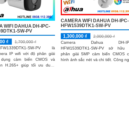
CAMERA WIFI DAHUA DH-IPC-
HFW1539DTK1-SW-PV
 WIFI DAHUA DH-IPC-
9DTK1-SW-PV
1,300,000 ₫
2,000,000 ₫
00 ₫
1,700,000 ₫
Camera Dahua DH-IP
-HFW1339DTK1-SW-PV là
HFW1539DTK1-SW-PV sở hữu 
era IP wifi với độ phân giải
phân giải 5MP cảm biến CMOS c
 dụng cảm biến CMOS và
hình ảnh sắc nét và chi tiết. Công n
n H.265+ giúp tối ưu dung
nén H.265+ giúp tiết kiệm băng thô
trữ.
hồng ngoại 30m và...