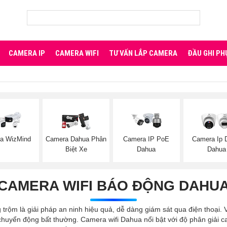
CAMERA IP
CAMERA WIFI
TƯ VẤN LẮP CAMERA
ĐẦU GHI PH
a WizMind
Camera Dahua Phân
Camera IP PoE
Camera Ip
Biệt Xe
Dahua
Dahua
CAMERA WIFI BÁO ĐỘNG DAHU
trộm là giải pháp an ninh hiệu quả, dễ dàng giám sát qua điện thoại. 
 chuyển động bất thường. Camera wifi Dahua nổi bật với độ phân giải cao