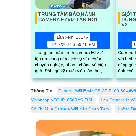
TRUNG TÂM BẢO HÀNH
GIỚI 
CAMERA EZVIZ TẬN NƠI
DÙNG 
V2
Lần xem: 15176
10/17/2024 3:59:48 PM
Trung tâm bảo hành camera EZVIZ
Camera IMOU 
tận nơi cung cấp dịch vụ sửa chữa
với hình 
chuyên nghiệp, nhanh chóng và hiệu
cùng góc
quả. Đội ngũ kỹ thuật viên tận tâm,
ảnh chất lượng c
giàu kinh nghiệm sẽ giúp khắc phục sự
nữa là d
cố của bạn một cách nhanh chóng và
xạc...
chính xác
Thông Tin:
Camera Wifi Ezviz CS-C7-R100-8G44W
Visioncop VSC-IP1050RAS-PISL
Lắp Camera Ip Wif
Số Khi Mua Camera Wifi Nên Quan Tâm
Hướng Dẫn