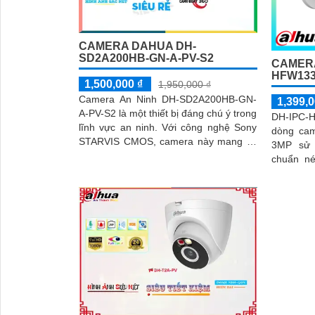
CAMERA DAHUA DH-
SD2A200HB-GN-A-PV-S2
CAMERA
HFW133
1,500,000 ₫
1,950,000 ₫
Camera An Ninh DH-SD2A200HB-GN-
1,399,0
A-PV-S2 là một thiết bị đáng chú ý trong
DH-IPC
lĩnh vực an ninh. Với công nghệ Sony
dòng cam
STARVIS CMOS, camera này mang lại
3MP sử
chất lượng hình ảnh tuyệt vời ngay cả
chuẩn né
trong điều kiện ánh sáng yếu
lượng lưu 