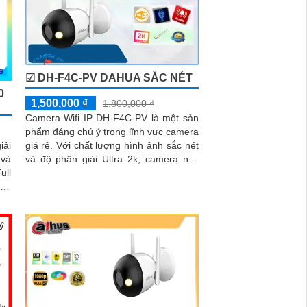
☑ DH-F4C-PV DAHUA SẮC NÉT
0
1,500,000 ₫
1,800,000 ₫
Camera Wifi IP DH-F4C-PV là một sản
phẩm đáng chú ý trong lĩnh vực camera
iải
giá rẻ. Với chất lượng hình ảnh sắc nét
 và
và độ phân giải Ultra 2k, camera này
mang lại những hình ảnh chất lượng
khả
cao cho công trình
ếu,
ạnh