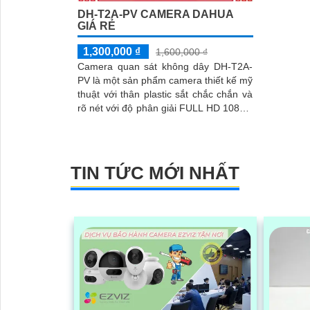
DH-T2A-PV CAMERA DAHUA
GIÁ RẺ
1,300,000 ₫
1,600,000 ₫
Camera quan sát không dây DH-T2A-
PV là một sản phẩm camera thiết kế mỹ
thuật với thân plastic sắt chắc chắn và
rõ nét với độ phân giải FULL HD 1080P.
Sản phẩm này không chỉ giúp...
TIN TỨC MỚI NHẤT