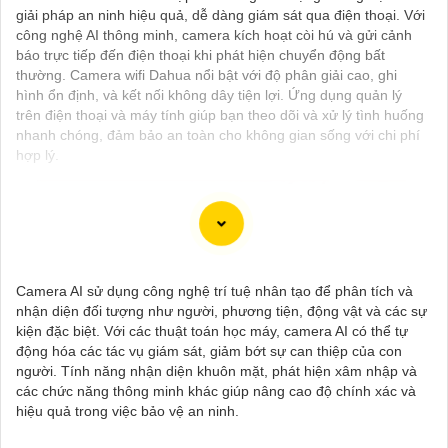
giải pháp an ninh hiệu quả, dễ dàng giám sát qua điện thoại. Với
công nghệ AI thông minh, camera kích hoạt còi hú và gửi cảnh
báo trực tiếp đến điện thoại khi phát hiện chuyển động bất
thường. Camera wifi Dahua nổi bật với độ phân giải cao, ghi
hình ổn định, và kết nối không dây tiện lợi. Ứng dụng quản lý
trên điện thoại và máy tính giúp bạn theo dõi và xử lý tình huống
nhanh chóng, đảm bảo an toàn cho không gian sống với chi phí
hợp lý.
Camera AI sử dụng công nghệ trí tuệ nhân tạo để phân tích và
nhận diện đối tượng như người, phương tiện, động vật và các sự
kiện đặc biệt. Với các thuật toán học máy, camera AI có thể tự
động hóa các tác vụ giám sát, giảm bớt sự can thiệp của con
người. Tính năng nhận diện khuôn mặt, phát hiện xâm nhập và
các chức năng thông minh khác giúp nâng cao độ chính xác và
hiệu quả trong việc bảo vệ an ninh.