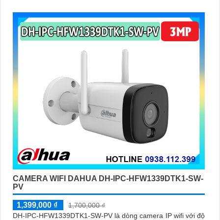
hiển thị hình ảnh màu sắc đầy đủ trong khoảng cách 30m
vào ban đêm
CAMERA WIFI DAHUA DH-IPC-HFW1339DTK1-SW-
PV
1,399,000 ₫
1,700,000 ₫
DH-IPC-HFW1339DTK1-SW-PV là dòng camera IP wifi với độ