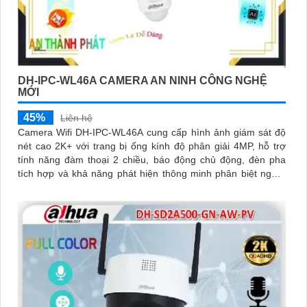
DH-IPC-WL46A CAMERA AN NINH CÔNG NGHỆ
MỚI
45%
Liên hệ
Camera Wifi DH-IPC-WL46A cung cấp hình ảnh giám sát độ
nét cao 2K+ với trang bị ống kính độ phân giải 4MP, hỗ trợ
tính năng đàm thoại 2 chiều, báo động chủ động, đèn pha
tích hợp và khả năng phát hiện thông minh phân biệt người
phương tiện, đảm bảo an ninh hiệu quả. Đối với nhu cầu
quan sát an ninh ngoài trời thì camera Dahua DH-IPC-WL46A
chính là sự lựa chọn vô cùng phù hợpCamera an ninh không
dây DH-IPC-WL46A là lựa chọn lý tưởng để bảo vệ ngôi nhà
hoặc văn phòng của bạn