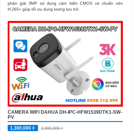
phân giải 3MP sử dụng cảm biến CMOS và chuẩn nén
H.265+ giúp tối ưu dung lượng lưu trữ.
CAMERA WIFI DAHUA DH-IPC-HFW1539DTK1-SW-
PV
1,300,000 ₫
2,000,000 ₫