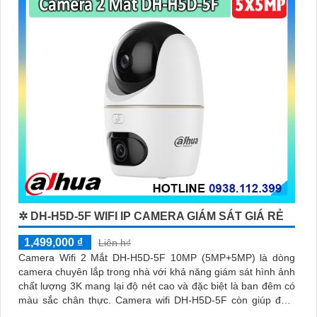
✲ DH-H5D-5F WIFI IP CAMERA GIÁM SÁT GIÁ RẺ
1,499,000 ₫
Liên h₫
Camera Wifi 2 Mắt DH-H5D-5F 10MP (5MP+5MP) là dòng
camera chuyên lắp trong nhà với khả năng giám sát hình ảnh
chất lượng 3K mang lại độ nét cao và đặc biệt là ban đêm có
màu sắc chân thực. Camera wifi DH-H5D-5F còn giúp đảm
bảo an ninh hiệu quả với tính năng phát hiện người và thú