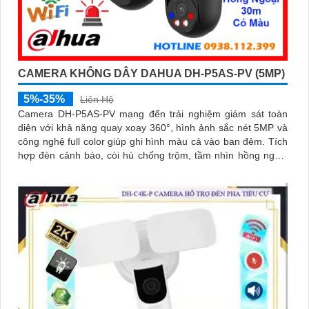
CAMERA KHÔNG DÂY DAHUA DH-P5AS-PV (5MP)
5%-35%
Liên Hệ
Camera DH-P5AS-PV mang đến trải nghiệm giám sát toàn
diện với khả năng quay xoay 360°, hình ảnh sắc nét 5MP và
công nghệ full color giúp ghi hình màu cả vào ban đêm. Tích
hợp đèn cảnh báo, còi hú chống trộm, tầm nhìn hồng ngoại
30m, khe thẻ nhớ đến 256GB cùng chuẩn chống nước IP66
camera hoạt động ổn định trong mọi điều kiện