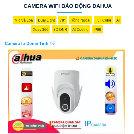
CAMERA WIFI BÁO ĐỘNG DAHUA
Mic Và Loa
Dual Light
78°
Hồng Ngoại
Full Color
AI
Xoay 360
3D DNR
AI Coding
IP66
Camera Ip Dome Tinh Tế
'