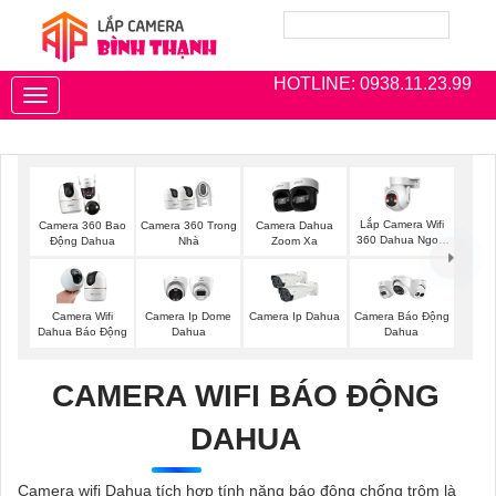
HOTLINE: 0938.11.23.99
Toggle
navigation
Lắp Camera Wifi
Camera 360 Bao
Camera 360 Trong
Camera Dahua
360 Dahua Ngoài
Động Dahua
Nhà
Zoom Xa
Trời
Camera Wifi
Camera Ip Dome
Camera Ip Dahua
Camera Báo Động
Dahua Báo Động
Dahua
Dahua
CAMERA WIFI BÁO ĐỘNG
DAHUA
Camera wifi Dahua tích hợp tính năng báo động chống trộm là