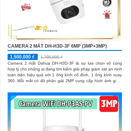
CAMERA 2 MẮT DH-H3D-3F 6MP (3MP+3MP)
1,500,000 ₫
1,700,000 ₫
Camera 2 mắt Dahua DH-H3D-3F là sự lựa chọn vô cùng
hợp lý cho những ai đang tìm kiếm giải pháp giám sát an ninh
toàn diện hiệu quả với 1 ống kính cố đình, 1 ống kính xoay
360. Mỗi mắt có độ phân giải 2MP cung cấp hình ảnh giám
sát sắc nét, hỗ trợ ban đêm có màu, tích hợp mic và loa đàm
thoại 2 chiều, khả năng phát hiện phân biệt người vật độ
chính xác cao