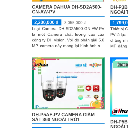
CAMERA DAHUA DH-SD2A500-
DH-P3B
GN-AW-PV
NGOÀI 
2,200,000 ₫
1,799,0
3,055,000 ₫
Loại Camera DH-SD2A500-GN-AW-PV
Thiết bị
là một Camera chất lượng cao của
PV là lựa
công ty DH Vision. Với độ phân giải 5.0
chăng nh
MP, camera này mang lại hình ảnh sắc
MP đáng kinh ng
nét cả ngày và đêm
cao và c
DH-P5AE-PV CAMERA GIÁM
SÁT 360 NGOÀI TRỜI
DH-P5B
NGOÀI 