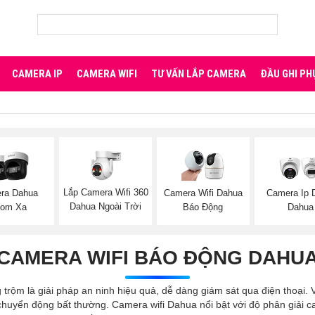
CAMERA IP
CAMERA WIFI
TƯ VẤN LẮP CAMERA
ĐẦU GHI PH
Lắp Camera Wifi 360
ra Dahua
Camera Wifi Dahua
Camera Ip
Dahua Ngoài Trời
om Xa
Báo Động
Dahua
CAMERA WIFI BÁO ĐỘNG DAHU
trộm là giải pháp an ninh hiệu quả, dễ dàng giám sát qua điện thoại. 
 chuyển động bất thường. Camera wifi Dahua nổi bật với độ phân giải cao