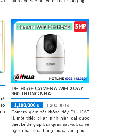
và
hình ảnh sắc nét và chi tiết. Công nghệ
ung
nén H.265+ giúp tiết kiệm băng thông,
hồng ngoại 30m và...
DH-H5AE CAMERA WIFI XOAY
360 TRONG NHÀ
 rẻ
1,100,000 ₫
 so
1,300,000 ₫
Camera giám sát không dây DH-H5AE
ông
là một thiết bị an ninh hiện đại được
bạn
thiết kế để giúp bạn quan sát và bảo vệ
iếu
ngôi nhà, cửa hàng hoặc văn phòng
của mình một cách hiệu quả