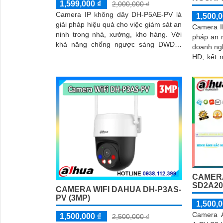
1,599,000 ₫
2,000,000 ₫
Camera IP không dây DH-P5AE-PV là
1,500,0
giải pháp hiệu quả cho việc giám sát an
Camera I
ninh trong nhà, xưởng, kho hàng. Với
pháp an n
khả năng chống ngược sáng DWDR,
doanh nghiệp. Với độ phân
camera giúp cho hình ảnh rõ nét ngay
HD, kết n
cả trong điều kiện ánh sáng yếu
năng qua
camera gi
một cách 
CAMER
SD2A20
CAMERA WIFI DAHUA DH-P3AS-
PV (3MP)
1,500,0
Camera 
1,500,000 ₫
2,500,000 ₫