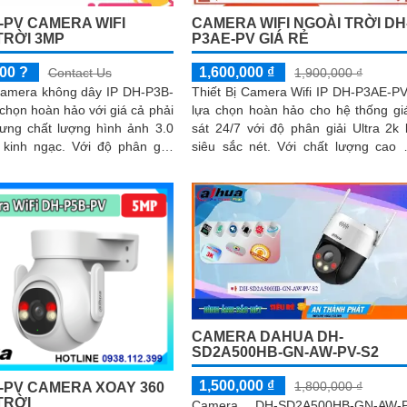
-PV CAMERA WIFI
CAMERA WIFI NGOÀI TRỜI DH
TRỜI 3MP
P3AE-PV GIÁ RẺ
00 ?
1,600,000 ₫
Contact Us
1,900,000 ₫
 Camera không dây IP DH-P3B-
Thiết Bị Camera Wifi IP DH-P3AE-PV
 chọn hoàn hảo với giá cả phải
lựa chọn hoàn hảo cho hệ thống g
ưng chất lượng hình ảnh 3.0
sát 24/7 với độ phân giải Ultra 2k l
ạc. Với độ phân giải
siêu sắc nét. Với chất lượng cao 3.0
ông nghệ Chống Ngược...
MP, camera này giúp xử lý...
CAMERA DAHUA DH-
SD2A500HB-GN-AW-PV-S2
1,500,000 ₫
1,800,000 ₫
-PV CAMERA XOAY 360
TRỜI
Camera DH-SD2A500HB-GN-AW-P