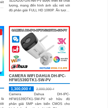
SD2A200-GN-AW-PV được thiết kế chất
lượng, mang đến hình ảnh sắc nét với
này
độ phân giải FULL HD 1080P. Ấn tượng
ợng
ơn với những thông số là Camera có
khả...
CAMERA WIFI DAHUA DH-IPC-
HFW1539DTK1-SW-PV
1,300,000 ₫
2,000,000 ₫
Camera Dahua DH-IPC-
là
HFW1539DTK1-SW-PV sở hữu độ
iải
phân giải 5MP cảm biến CMOS cho