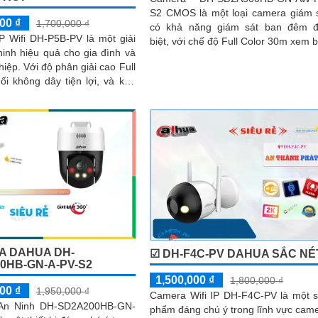
S2 CMOS là một loại camera giám 
00 ₫
1,700,000 ₫
có khả năng giám sát ban đêm 
P Wifi DH-P5B-PV là một giải
biệt, với chế độ Full Color 30m xem 
inh hiệu quả cho gia đình và
đêm như ban ngày. Camera được thiết
 giải cao Full
kế...
ối không dây tiện lợi, và khả
n sát trong ánh sáng yếu,
úp bạn theo dõi mọi góc cạnh
rõ ràng
A DAHUA DH-
☑ DH-F4C-PV DAHUA SẮC NÉ
0HB-GN-A-PV-S2
1,500,000 ₫
1,800,000 ₫
00 ₫
1,950,000 ₫
Camera Wifi IP DH-F4C-PV là một 
An Ninh DH-SD2A200HB-GN-
phẩm đáng chú ý trong lĩnh vực cam