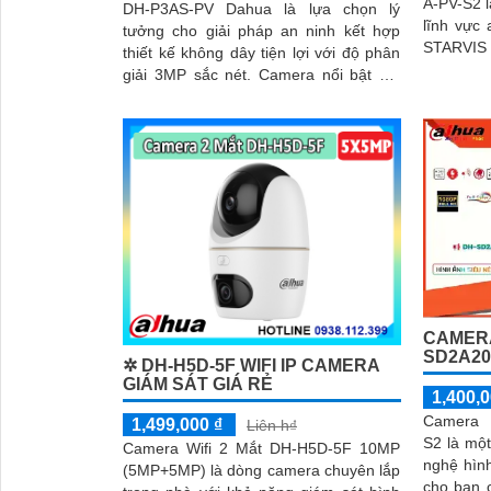
A-PV-S2 l
DH-P3AS-PV Dahua là lựa chọn lý
lĩnh vực an ninh. V
tưởng cho giải pháp an ninh kết hợp
STARVIS 
thiết kế không dây tiện lợi với độ phân
chất lượn
giải 3MP sắc nét. Camera nổi bật với
trong điề
khả năng quay xoay 360°, phát hiện
chính xác người và phương tiện, cảnh
báo tức thì bằng đèn nháy và còi hú
CAMER
SD2A20
✲ DH-H5D-5F WIFI IP CAMERA
GIÁM SÁT GIÁ RẺ
1,400,0
Camera 
1,499,000 ₫
Liên h₫
S2 là mộ
Camera Wifi 2 Mắt DH-H5D-5F 10MP
nghệ hìn
(5MP+5MP) là dòng camera chuyên lắp
cho bạn c