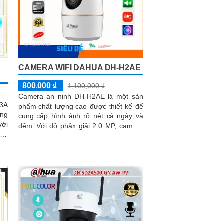
CAMERA WIFI DAHUA DH-H2AE
800,000 ₫
1,100,000 ₫
Camera an ninh DH-H2AE là một sản
C3A
phẩm chất lượng cao được thiết kế để
ung
cung cấp hình ảnh rõ nét cả ngày và
với
đêm. Với độ phân giải 2.0 MP, camera
này cho phép bạn xem được...
ình