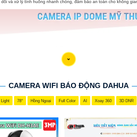
o dõi và xử lý tình huống nhanh chóng, đảm bảo an toàn cho không gian
CAMERA WIFI BÁO ĐỘNG DAHUA
 Light
78°
Hồng Ngoại
Full Color
AI
Xoay 360
3D DNR