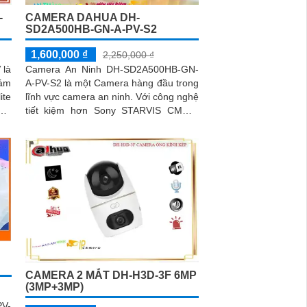
-
CAMERA DAHUA DH-
SD2A500HB-GN-A-PV-S2
1,600,000 ₫
2,250,000 ₫
 là
Camera An Ninh DH-SD2A500HB-GN-
iám
A-PV-S2 là một Camera hàng đầu trong
ite
lĩnh vực camera an ninh. Với công nghệ
tiết kiệm hơn Sony STARVIS CMOS,
camera này cho phép xem ban đêm
trong màu sắc tự nhiên với khoảng
cách lên đến 30m
CAMERA 2 MẮT DH-H3D-3F 6MP
(3MP+3MP)
V-