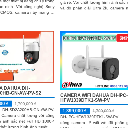
à một thiết bị đáng chú ý trong
giá rẻ. Với chất lượng hình ảnh sắc nét
ới công nghệ Sony
và độ phân giải Ultra 2k, camera 
CMOS, camera này mang lại
mang lại những hình ảnh chất lư
g hình ảnh tuyệt vời ngay cả
cao cho công trình
u kiện ánh sáng yếu
A DAHUA DH-
0HB-GN-AW-PV-S2
CAMERA WIFI DAHUA DH-IPC-
HFW1339DTK1-SW-PV
00 ₫
1,700,000 ₫
DH-SD2A200HB-GN-AW-PV-
1,399,000 ₫
1,700,000 ₫
t Camera chất lượng với công
DH-IPC-HFW1339DTK1-SW-PV 
h ảnh sắc nét Full HD 1080P,
dòng camera IP wifi với độ phân g
hất lượng hình ảnh tuyệt vời