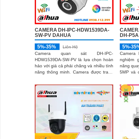
CAMER
CAMERA DH-IPC-HDW1539DA-
DH-P5A
SW-PV DAHUA
5%-35
5%-35%
Liên Hệ
Camera 
Camera quan sát DH-IPC-
nghiệm g
HDW1539DA-SW-PV là lựa chọn hoàn
năng quay
hảo với giá cả phải chăng và nhiều tính
5MP và c
năng thông minh. Camera được trang
hình màu c
bị mic và loa to rõ cùng với công nghệ
đèn cảnh
phát hiện con người và phương tiện
nhìn hồn
báo động chủ động chính xác
'
256GB c
camera h
điều kiện