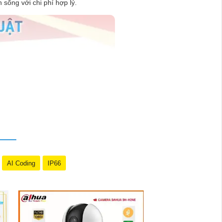
 sống với chi phí hợp lý.
AI Coding
IP66