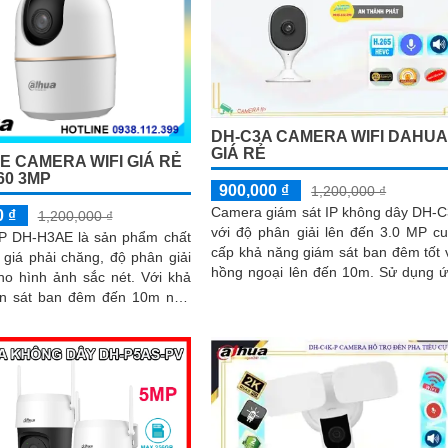
DH-C3A CAMERA WIFI DAHUA
GIÁ RẺ
E CAMERA WIFI GIÁ RẺ
60 3MP
900,000 ₫
1,200,000 ₫
Camera giám sát IP không dây DH-
0 ₫
1,200,000 ₫
với độ phân giải lên đến 3.0 MP c
P DH-H3AE là sản phẩm chất
cấp khả năng giám sát ban đêm tốt 
 giá phải chăng, độ phân giải
hồng ngoại lên đến 10m. Sử dụng ứng
ho hình ảnh sắc nét. Với khả
dụng IP Wifi, phù hợp cho công tr
n sát ban đêm đến 10m nhờ
lớn
ệ hồng ngoại