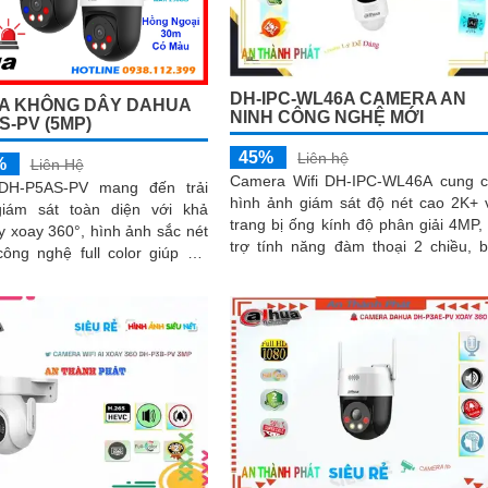
DH-IPC-WL46A CAMERA AN
A KHÔNG DÂY DAHUA
NINH CÔNG NGHỆ MỚI
S-PV (5MP)
45%
Liên hệ
%
Liên Hệ
Camera Wifi DH-IPC-WL46A cung 
DH-P5AS-PV mang đến trải
hình ảnh giám sát độ nét cao 2K+ 
iám sát toàn diện với khả
trang bị ống kính độ phân giải 4MP,
 xoay 360°, hình ảnh sắc nét
trợ tính năng đàm thoại 2 chiều, 
ông nghệ full color giúp ghi
động chủ động, đèn pha tích hợp
ả vào ban đêm. Tích hợp
khả năng phát hiện thông minh p
 báo, còi hú chống trộm, tầm
biệt người phương tiện, đảm bảo
g ngoại 30m, khe thẻ nhớ đến
ninh hiệu quả. Đối với nhu cầu quan sát
ùng chuẩn chống nước IP66
an ninh ngoài trời thì camera Da
oạt động ổn định trong mọi
DH-IPC-WL46A chính là sự lựa chọn
cùng phù hợpCamera an ninh kh
dây DH-IPC-WL46A là lựa chọn 
tưởng để bảo vệ ngôi nhà hoặc 
phòng của bạn