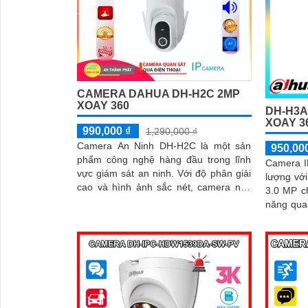
CAMERA DAHUA DH-H2C 2MP
XOAY 360
DH-H3A
XOAY 3
990,000 ₫
1,290,000 ₫
Camera An Ninh DH-H2C là một sản
950,00
phẩm công nghệ hàng đầu trong lĩnh
Camera I
vực giám sát an ninh. Với độ phân giải
lượng với
cao và hình ảnh sắc nét, camera này
3.0 MP c
giúp bạn quan sát mọi góc độ và ghi lại
năng qua
mọi diễn biến trong khu vực được bảo
công ngh
vệ