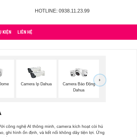
HOTLINE: 0938.11.23.99
Ụ KIỆN
LIÊN HỆ
 Dome
Camera Ip Dahua
Camera Báo Động
Dahua
A
Với công nghệ AI thông minh, camera kích hoạt còi hú
, ghi hình ổn định, và kết nối không dây tiện lợi. Ứng