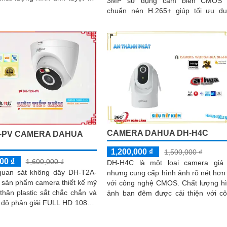
3MP sử dụng cảm biến CMOS 
ẫn ban đêm. Ấn tượng ơn
chuẩn nén H.265+ giúp tối ưu d
g thông số là camera này có
lượng lưu trữ.
 hiển thị hình ảnh màu sắc
rong khoảng cách 30m vào ban
CAMERA DAHUA DH-H4C
-PV CAMERA DAHUA
1,200,000 ₫
1,500,000 ₫
00 ₫
1,600,000 ₫
DH-H4C là một loại camera giá
uan sát không dây DH-T2A-
nhưng cung cấp hình ảnh rõ nét hơn
 sản phẩm camera thiết kế mỹ
với công nghệ CMOS. Chất lượng hình
 thân plastic sắt chắc chắn và
ảnh ban đêm được cải thiện với c
i độ phân giải FULL HD 1080P.
nghệ hồng ngoại 30m, cho phép 
này không chỉ giúp...
nhìn rõ được trong môi trường th
sáng