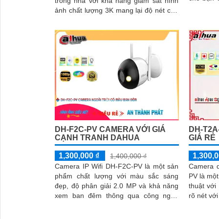
trong nhà với khả năng giám sát hình
cả ban ngày l
ảnh chất lượng 3K mang lại độ nét cao
với nhữn
và đặc biệt là ban đêm có màu sắc
khả năng
chân thực. Camera wifi DH-H5D-5F còn
đầy đủ t
giúp đảm bảo an ninh hiệu quả với tính
đêm
năng phát hiện người và thú cưng với
độ chính xác cao
DH-F2C-PV CAMERA VỚI GIÁ
DH-T2A
CẠNH TRANH DAHUA
GIÁ RẺ
1,300,000 ₫
1,300,0
1,400,000 ₫
Camera IP Wifi DH-F2C-PV là một sản
Camera q
phẩm chất lượng với màu sắc sáng
PV là một
đẹp, độ phân giải 2.0 MP và khả năng
thuật với
xem ban đêm thông qua công nghệ
rõ nét vớ
hồng ngoại 30m
Sản phẩm 