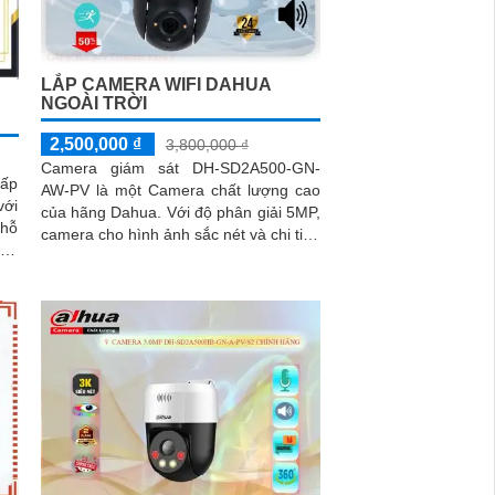
LẮP CAMERA WIFI DAHUA
NGOÀI TRỜI
2,500,000 ₫
3,800,000 ₫
Camera giám sát DH-SD2A500-GN-
cấp
AW-PV là một Camera chất lượng cao
với
của hãng Dahua. Với độ phân giải 5MP,
 hỗ
camera cho hình ảnh sắc nét và chi tiết.
báo
Thiết kế công nghệ Starlight cho...
 và
hân
 an
hua
 vô
ông
lý
văn