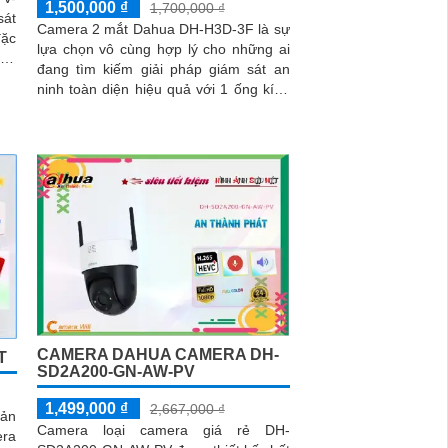
1,500,000 ₫
1,700,000 ₫
sát
Camera 2 mắt Dahua DH-H3D-3F là sự
đặc
lựa chọn vô cùng hợp lý cho những ai
ban
đang tìm kiếm giải pháp giám sát an
ninh toàn diện hiệu quả với 1 ống kính
cố đình, 1 ống kính xoay 360. Mỗi mắt
có độ phân giải 2MP cung cấp hình ảnh
giám sát sắc nét, hỗ trợ ban đêm có
màu, tích hợp mic và loa đàm thoại 2
chiều, khả năng phát hiện phân biệt
người vật độ chính xác cao
CAMERA DAHUA CAMERA DH-
T
SD2A200-GN-AW-PV
1,499,000 ₫
2,667,000 ₫
sản
Camera loại camera giá rẻ DH-
era