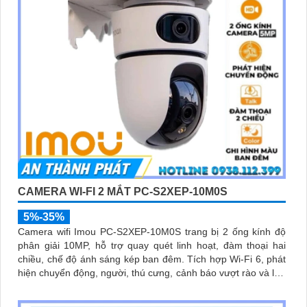
CAMERA WI-FI 2 MẮT PC-S2XEP-10M0S
5%-35%
Camera wifi Imou PC-S2XEP-10M0S trang bị 2 ống kính độ
phân giải 10MP, hỗ trợ quay quét linh hoạt, đàm thoại hai
chiều, chế độ ánh sáng kép ban đêm. Tích hợp Wi-Fi 6, phát
hiện chuyển động, người, thú cưng, cảnh báo vượt rào và lưu
trữ tối đa thẻ nhớ 512GB