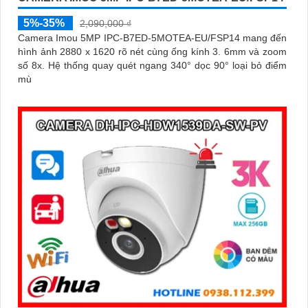
5%-35%
2,090,000 ₫
Camera Imou 5MP IPC-B7ED-5MOTEA-EU/FSP14 mang đến
hình ảnh 2880 x 1620 rõ nét cùng ống kính 3. 6mm và zoom
số 8x. Hệ thống quay quét ngang 340° dọc 90° loại bỏ điểm
mù