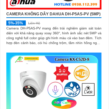
CAMERA KHÔNG DÂY DAHUA DH-P5AS-PV (5MP)
5%-35%
Liên Hệ
Camera DH-P5AS-PV mang đến trải nghiệm giám sát toàn
diện với khả năng quay xoay 360°, hình ảnh sắc nét 5MP và
công nghệ full color giúp ghi hình màu cả vào ban đêm. Tích
hợp đèn cảnh báo, còi hú chống trộm, tầm nhìn hồng ngoại
30m, khe thẻ nhớ đến 256GB cùng chuẩn chống nước IP66
camera hoạt động ổn định trong mọi điều kiện