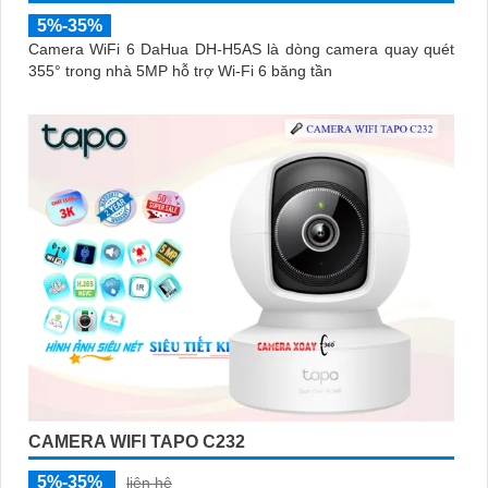
5%-35%
Camera WiFi 6 DaHua DH-H5AS là dòng camera quay quét
355° trong nhà 5MP hỗ trợ Wi-Fi 6 băng tần
CAMERA WIFI TAPO C232
5%-35%
liên hệ