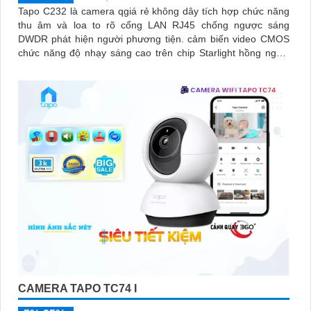
Tapo C232 là camera qgiá rẻ không dây tích hợp chức năng
thu âm và loa to rõ cổng LAN RJ45 chống ngược sáng
DWDR phát hiện người phương tiện. cảm biến video CMOS
chức năng độ nhạy sáng cao trên chip Starlight hồng ngoại
10m khe thẻ nhớ 512GB giúp giám sát tốt hơn trong điều
kiện thiếu sáng
CAMERA TAPO TC74 I