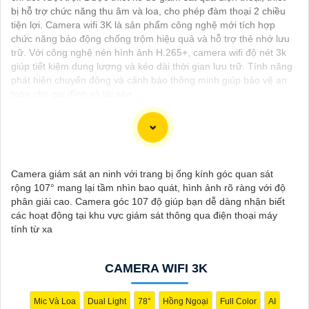
bị hỗ trợ chức năng thu âm và loa, cho phép đàm thoại 2 chiều
tiện lợi. Camera wifi 3K là sản phẩm công nghệ mới tích hợp
chức năng báo động chống trộm hiệu quả và hỗ trợ thẻ nhớ lưu
trữ. Với công nghệ nén hình ảnh H.265+, camera wifi độ nét 3k
giúp tiết kiệm dung lượng và kéo dài thời gian lưu trữ. Tính năng
phát hiện chuyển động và cảnh báo thông minh giúp bảo vệ an
toàn cho gia đình và tài sản.
Smart Hybrid Light là một tính năng mới kết hợp cả công nghệ
Camera giám sát an ninh với trang bị ống kính góc quan sát
IP và công nghệ analog giúp cho hình ảnh được truyền tải một
rộng 107° mang lại tầm nhìn bao quát, hình ảnh rõ ràng với độ
cách sắc nét. Với độ phân giải cao, camera có hỗ trợ tính
phân giải cao. Camera góc 107 độ giúp bạn dễ dàng nhận biết
năng Smart Hybrid Light không chỉ cho chất lượng hình ảnh đẹp
các hoạt động tại khu vực giám sát thông qua điện thoại máy
mắt mà còn mang lại sự chính xác trong việc giám sát và theo
tính từ xa
dõi, với khả năng hoạt động cả ban ngày và ban đêm, cung cấp
sự bảo vệ toàn diện cho không gian mà bạn muốn giám sát.
CAMERA WIFI 3K
Mic Và Loa
Dual Light
78°
Hồng Ngoại
Full Color
AI