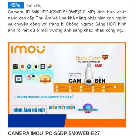
45%
Liên Hệ
Camera IP Wifi IPC-K2MP-5H0WE(5.0 MP) tích hợp chức
năng cao cấp Thu Âm Và Loa khả năng phát hiện con người
và chuyển động với trang bị Chống Ngược Sáng HDR hình
ảnh rõ nét dù ở môi trường ánh sáng khác nhau công nghệ
xử lý hình ảnh thiếu sáng có màu ban đêm mang lại hình ảnh
sắc nét
CAMERA IMOU IPC-S6DP-5M0WEB-E27