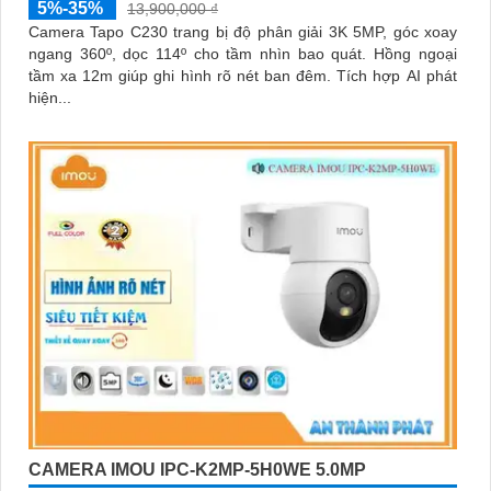
5%-35%
13,900,000 ₫
Camera Tapo C230 trang bị độ phân giải 3K 5MP, góc xoay
ngang 360º, dọc 114º cho tầm nhìn bao quát. Hồng ngoại
tầm xa 12m giúp ghi hình rõ nét ban đêm. Tích hợp AI phát
hiện...
CAMERA IMOU IPC-K2MP-5H0WE 5.0MP