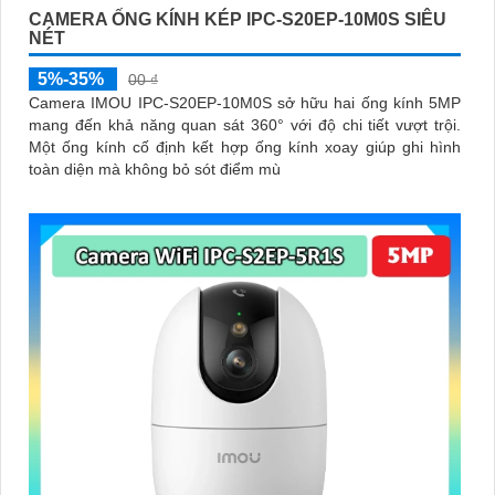
CAMERA ỐNG KÍNH KÉP IPC-S20EP-10M0S SIÊU
NÉT
5%-35%
00 ₫
Camera IMOU IPC-S20EP-10M0S sở hữu hai ống kính 5MP
mang đến khả năng quan sát 360° với độ chi tiết vượt trội.
Một ống kính cố định kết hợp ống kính xoay giúp ghi hình
toàn diện mà không bỏ sót điểm mù