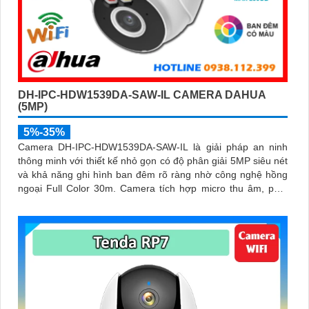
DH-IPC-HDW1539DA-SAW-IL CAMERA DAHUA
(5MP)
5%-35%
Camera DH-IPC-HDW1539DA-SAW-IL là giải pháp an ninh
thông minh với thiết kế nhỏ gọn có độ phân giải 5MP siêu nét
và khả năng ghi hình ban đêm rõ ràng nhờ công nghệ hồng
ngoại Full Color 30m. Camera tích hợp micro thu âm, phát
hiện chính xác người và phương tiện, hỗ trợ thẻ nhớ lên đến
256GB, đảm bảo ghi hình liên tục và hiệu quả