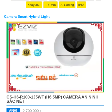
Xoay 360
3D DNR
AI Coding
IP66
Camera Smart Hybrid Light
'
CS-H6-R100-1J5WF (H6 5MP) CAMERA AN NINH
SẮC NÉT
VNĐ
2,700,000 ₫