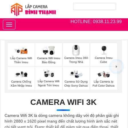
HOTLINE: 0938.11.23.99
Toggle
navigation
Camera Imou 360
Camera Imou
Lắp Camera Wifi
Camera Wifi Imou
Trong Nhà
Cube
Thân Imou
Báo Động
Lắp Camera Wifi
Camera Chống
Camera Sử Dụng
Lắp Camera Ip
Ngoài Trời Imou
Xâm Nhập Imou
Chip Sony Dahua
Full Color Dahua
CAMERA WIFI 3K
Camera Wifi 3K là dòng camera không dây với độ phân giải ghi
hình 2880 x 1620 pixel mang đến chất lượng hình ảnh sắc nét
chi tiết vượt trội. Được thiết kế để giám sát qua điện thoại, thiết