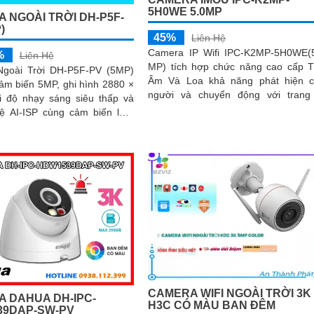
5H0WE 5.0MP
 NGOÀI TRỜI DH-P5F-
)
45%
Liên Hệ
Camera IP Wifi IPC-K2MP-5H0WE(
%
Liên Hệ
MP) tích hợp chức năng cao cấp 
goài Trời DH-P5F-PV (5MP)
Âm Và Loa khả năng phát hiện 
cảm biến 5MP, ghi hình 2880 ×
người và chuyển động với trang
Chống Ngược Sáng HDR hình ảnh
ệ AI-ISP cùng cảm biến lớn,
nét dù ở môi trường ánh sáng k
ng lại hình ảnh vượt trội cả
nhau công nghệ xử lý hình ảnh th
 đêm
sáng có màu ban đêm mang lại h
ảnh sắc nét
CAMERA WIFI NGOÀI TRỜI 3K
 DAHUA DH-IPC-
H3C CÓ MÀU BAN ĐÊM
39DAP-SW-PV