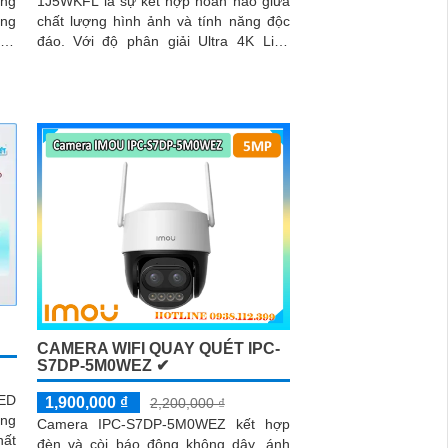
ăng
1J5WKFL là sự kết hợp hoàn hảo giữa
ứng
chất lượng hình ảnh và tính năng độc
iện
đáo. Với độ phân giải Ultra 4K Lite,
PC-
camera cho hình ảnh sắc nét và rõ
hệ
ràng, đặc biệt là trong điều kiện ánh
lên
sáng yếu
CAMERA WIFI QUAY QUÉT IPC-
S7DP-5M0WEZ ✔
ED
1,900,000 ₫
2,200,000 ₫
ông
Camera IPC-S7DP-5M0WEZ kết hợp
đèn và còi báo động không dây, ánh