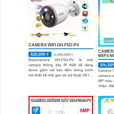
CAMERA WIFI DH-F5D-PV
CAMERA
826,000 ₫
1,180,000 ₫
M5F4 N
Đượccamera DH-F5D-PV là một
5%-35
camera không dây IP thiết kế dạng
dome giám sát ban đêm thông minh
Camera 
Với thiết kế nhỏ gọn và mỹ thuật Hỗ trợ
camera có
đàm thoại 2 chiều Hỗ trợ khe cắm thẻ
MP màu s
nhớ 256GB Độ phân giải 5.0 MP
nhận di
camera thích hợp cho nhiều loại công
ngăn chặ
trình