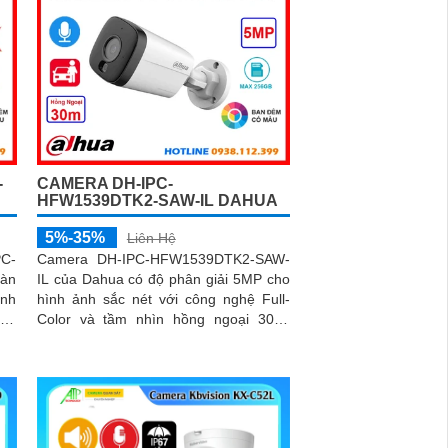
-
CAMERA DH-IPC-
HFW1539DTK2-SAW-IL DAHUA
5%-35%
Liên Hệ
C-
Camera DH-IPC-HFW1539DTK2-SAW-
oàn
IL của Dahua có độ phân giải 5MP cho
ính
hình ảnh sắc nét với công nghệ Full-
Color và tầm nhìn hồng ngoại 30m.
ghệ
Tích hợp micro ghi âm, loa cảnh báo và
iện
AI thông minh, giúp phát hiện chính xác
con người và phương tiện