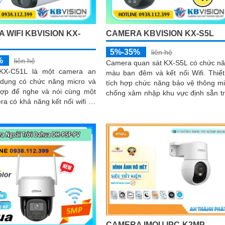
 WIFI KBVISION KX-
CAMERA KBVISION KX-S5L
5%-35%
liên hệ
%
liên hệ
Camera quan sát KX-S5L có chức n
KX-C51L là một camera an
màu ban đêm và kết nối Wifi. Thiết bị
n dụng có chức năng micro và
tích hợp chức năng bảo vệ thông m
 hợp để nghe và nói cùng một
chống xâm nhập khu vực định sẵn t
ống kính
công nghệ ánh sáng kép cho
sắc nét đến 5
CAMERA IMOU IPC-K2MP-