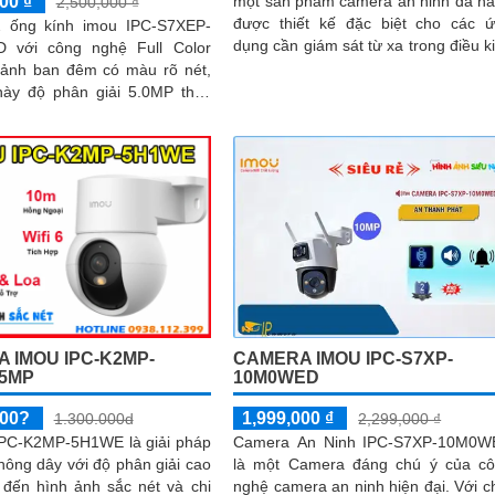
00 ₫
một sản phẩm camera an ninh đa n
2,500,000 ₫
được thiết kế đặc biệt cho các 
 ống kính imou IPC-S7XEP-
dụng cần giám sát từ xa trong điều k
 với công nghệ Full Color
không có kết nối mạng dây Imou I
 ảnh ban đêm có màu rõ nét,
K7FP-5H0TE-EU hỗ trợ công ng
ày độ phân giải 5.0MP thiết
hồng ngoại với khả năng nhìn đêm 
 trang bị giám sát ban đêm...
đến 30 mét.
 IMOU IPC-K2MP-
CAMERA IMOU IPC-S7XP-
5MP
10M0WED
000?
1,999,000 ₫
1.300.000d
2,299,000 ₫
PC-K2MP-5H1WE là giải pháp
Camera An Ninh IPC-S7XP-10M0W
hông dây với độ phân giải cao
là một Camera đáng chú ý của c
đến hình ảnh sắc nét và chi
nghệ camera an ninh hiện đại. Với chất