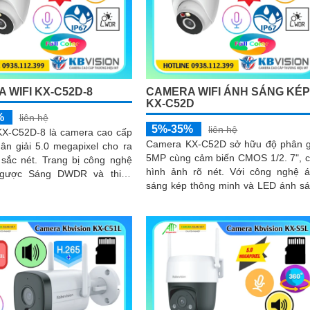
 WIFI KX-C52D-8
CAMERA WIFI ÁNH SÁNG KÉ
KX-C52D
%
liên hệ
5%-35%
liên hệ
X-C52D-8 là camera cao cấp
Camera KX-C52D sở hữu độ phân g
ân giải 5.0 megapixel cho ra
5MP cùng cảm biến CMOS 1/2. 7", 
Trang bị công nghệ
hình ảnh rõ nét. Với công nghệ ánh
gược Sáng DWDR và thiếu
sáng kép thông minh và LED ánh s
ll Color 30m camera hoàn
ấm tầm xa 30m, thiết bị giúp ghi...