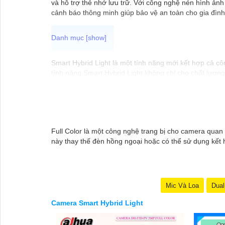
và hỗ trợ thẻ nhớ lưu trữ. Với công nghệ nén hình ảnh
cảnh báo thông minh giúp bảo vệ an toàn cho gia đình 
Smart Hybrid Light là một tính năng mới kết hợp cả cô
tính năng Smart Hybrid Light không chỉ cho chất lượn
ban đêm, cung cấp sự bảo vệ toàn diện cho không gi
Full Color là một công nghệ trang bị cho camera quan
này thay thế đèn hồng ngoại hoặc có thể sử dụng kết
Mic Và Loa
Dual
Camera Smart Hybrid Light