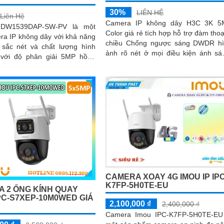
30%
LIÊN HỆ
Liên Hệ
Camera IP không dây H3C 3K 5
HDW1539DAP-SW-PV là một
Color giá rẻ tích hợp hỗ trợ đàm thoạ
ra IP không dây với khả năng
chiều Chống ngược sáng DWDR h
 sắc nét và chất lượng hình
ảnh rõ nét ở mọi điều kiện ánh sá
với độ phân giải 5MP hồng
nhận diện người dù trong điều k
olor. Được thiết kế để
thiếu sáng. Camera Giá re Wifi Không
rải nghiệm giám sát an toàn và
Dây H3C 3K 5MP Color siêu sáng, đ
 cảnh báo chủ động khi có
n con người phát hiện phương
CAMERA XOAY 4G IMOU IP IPC
K7FP-5H0TE-EU
 2 ỐNG KÍNH QUAY
PC-S7XEP-10M0WED GIÁ
2,100,000 ₫
2,400,000 ₫
Camera Imou IPC-K7FP-5H0TE-EU