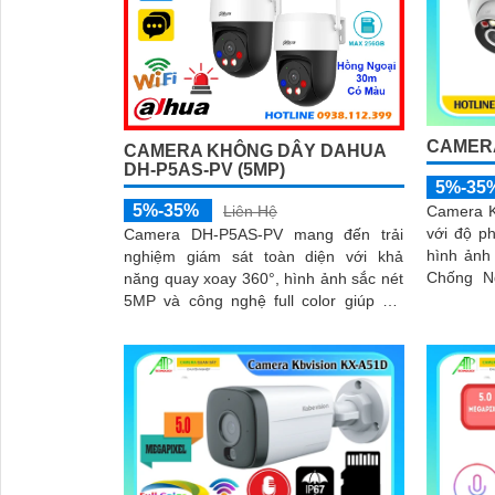
'
CAMERA
CAMERA KHÔNG DÂY DAHUA
DH-P5AS-PV (5MP)
5%-35
5%-35%
Camera K
Liên Hệ
với độ ph
Camera DH-P5AS-PV mang đến trải
hình ảnh sắc nét. 
nghiệm giám sát toàn diện với khả
Chống N
năng quay xoay 360°, hình ảnh sắc nét
sáng Fu
5MP và công nghệ full color giúp ghi
hảo...
hình màu cả vào ban đêm. Tích hợp
đèn cảnh báo, còi hú chống trộm, tầm
nhìn hồng ngoại 30m, khe thẻ nhớ đến
256GB cùng chuẩn chống nước IP66
camera hoạt động ổn định trong mọi
điều kiện