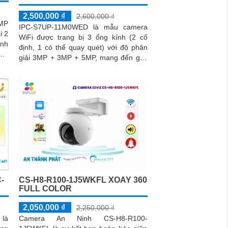
2,500,000 ₫
2,600,000 ₫
MP
IPC-S7UP-11M0WED là mẫu camera
i 2
WiFi được trang bị 3 ống kính (2 cố
ình
định, 1 có thể quay quét) với độ phân
ng,
giải 3MP + 3MP + 5MP, mang đến góc
iện
nhìn toàn cảnh rõ nét. Camera hỗ trợ 4
chế độ quan sát ban đêm linh hoạt,
ẹp
giúp giám sát hiệu quả trong mọi điều
kiện ánh sáng
-
CS-H8-R100-1J5WKFL XOAY 360
FULL COLOR
2,050,000 ₫
2,250,000 ₫
 là
Camera An Ninh CS-H8-R100-