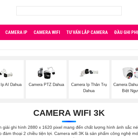
CAMERA IP
CAMERA WIFI
TƯ VẤN LẮP CAMERA
ĐẦU GHI PH
Ip AI Dahua
Camera PTZ Dahua
Camera Ip Thân Trụ
Camera Dahu
Dahua
Biệt Ngư
CAMERA WIFI 3K
iải ghi hình 2880 x 1620 pixel mang đến chất lượng hình ảnh sắc nét c
hép đàm thoại 2 chiều tiện lợi. Camera wifi 3K là sản phẩm công nghệ 