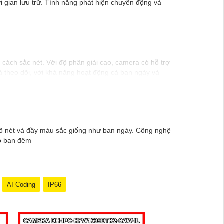
ời gian lưu trữ. Tính năng phát hiện chuyển động và
 cách sắc nét. Với độ phân giải cao, camera có hỗ trợ
à theo dõi, với khả năng hoạt động cả ban ngày và
h rõ nét và đầy màu sắc giống như ban ngày. Công nghệ
ào ban đêm
AI Coding
IP66