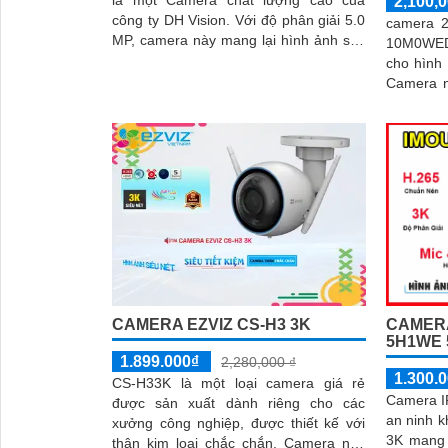
là một Camera chất lượng cao của
2,100,0
công ty DH Vision. Với độ phân giải 5.0
camera 2
MP, camera này mang lại hình ảnh sắc
10M0WED
nét cả ngày và đêm
cho hình
Camera n
kế IP Wifi
CAMERA EZVIZ CS-H3 3K
CAMERA
5H1WE 
1.899.000₫
2,280,000 ₫
1.300.
CS-H33K là một loại camera giá rẻ
Camera I
được sản xuất dành riêng cho các
an ninh k
xưởng công nghiệp, được thiết kế với
3K mang 
thân kim loại chắc chắn. Camera này