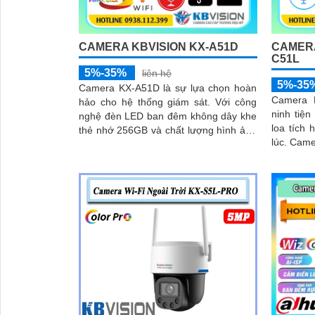
CAMERA KBVISION KX-A51D
CAMERA
C51L
5%-35%
liên hệ
5%-35
Camera KX-A51D là sự lựa chọn hoàn
Camera 
hảo cho hệ thống giám sát. Với công
ninh tiệ
nghệ đèn LED ban đêm không dây khe
loa tích
thẻ nhớ 256GB và chất lượng hình ảnh
lúc. Camera có khả năng kết nối wifi và
5.0 MP hình ảnh sắc nét
sử dụng 
hình ảnh 