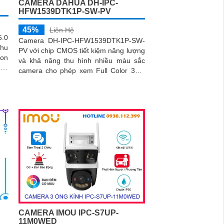
CAMERA DAHUA DH-IPC-
HFW1539DTK1P-SW-PV
45%
Liên Hệ
5.0
Camera DH-IPC-HFW1539DTK1P-SW-
Thu
PV với chip CMOS tiết kiệm năng lượng
con
và khả năng thu hình nhiều màu sắc
 bị
camera cho phép xem Full Color 30m
 rõ
vào ban đêm và độ phân giải cao lên
hác
đến 5.0 MP tích hợp mic và loa đàm
iếu
thoại 2 chiều
ình
CAMERA IMOU IPC-S7UP-
11M0WED