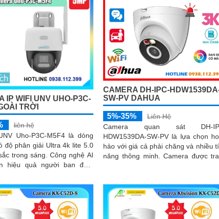
CAMERA DH-IPC-HDW1539DA
SW-PV DAHUA
 IP WIFI UNV UHO-P3C-
GOÀI TRỜI
5%-35%
Liên Hệ
%
liên hệ
Camera quan sát DH-IP
UNV Uho-P3C-M5F4 là dòng
HDW1539DA-SW-PV là lựa chọn h
 độ phân giải Ultra 4k lite 5.0
hảo với giá cả phải chăng và nhiều t
ắc trong sáng. Công nghệ AI
năng thông minh. Camera được trang
ện hiệu quả người ban đêm
bị mic và loa to rõ cùng với công n
n báo động giả
phát hiện con người và phương t
báo động chủ động chính xác