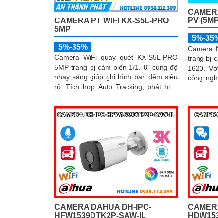
CAMERA
PV (5MP
CAMERA PT WIFI KX-S5L-PRO
5MP
5%-35
5%-35%
Camera N
Camera WiFi quay quét KX-S5L-PRO
trang bị 
5MP trang bị cảm biến 1/1. 8" cùng độ
1620. Với độ nhạy sáng siêu thấp và
nhạy sáng giúp ghi hình ban đêm siêu
công ngh
rõ. Tích hợp Auto Tracking, phát hiện
camera ma
người, phương tiện, quay quét tự...
ngày lẫn
CAMERA DAHUA DH-IPC-
CAMERA
HFW1539DTK2P-SAW-IL
HDW15