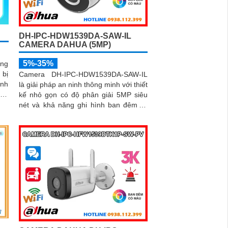
DH-IPC-HDW1539DA-SAW-IL
CAMERA DAHUA (5MP)
5%-35%
ăng
Camera DH-IPC-HDW1539DA-SAW-IL
inh
là giải pháp an ninh thông minh với thiết
rên
kế nhỏ gọn có độ phân giải 5MP siêu
nét và khả năng ghi hình ban đêm rõ
ràng nhờ công nghệ hồng ngoại Full
Color 30m. Camera tích hợp micro thu
âm, phát hiện chính xác người và
phương tiện, hỗ trợ thẻ nhớ lên đến
256GB, đảm bảo ghi hình liên tục và
hiệu quả