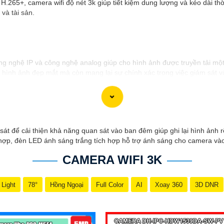
 H.265+, camera wifi độ nét 3k giúp tiết kiệm dung lượng và kéo dài th
và tài sản.
ng nghệ IP và công nghệ analog giúp cho hình ảnh được truyền tải một
g hình ảnh đẹp mắt mà còn mang lại sự chính xác trong việc giám sát v
an mà bạn muốn giám sát.
 sát để cải thiện khả năng quan sát vào ban đêm giúp ghi lại hình ản
 hợp, đèn LED ánh sáng trắng tích hợp hỗ trợ ánh sáng cho camera v
CAMERA WIFI 3K
 Light
78°
Hồng Ngoại
Full Color
AI
Xoay 360
3D DNR