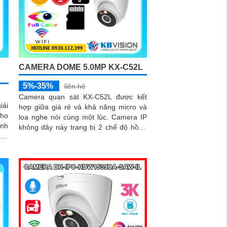
P
CAMERA DOME 5.0MP KX-C52L
5%-35%
liên hệ
Camera quan sát KX-C52L được kết
iải
hợp giữa giá rẻ và khả năng micro và
cho
loa nghe nói cùng một lúc. Camera IP
không dây này trang bị 2 chế độ hồng
áng
ngoại và led trợ sáng giúp giám sát ban
đêm hiệu quả, thiết kế dome nhỏ gọn
cho ra gốc nhìn rộng đáng để tham
khảo