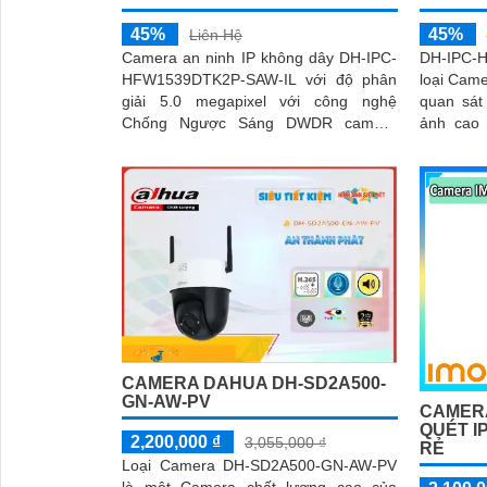
45%
45%
Liên Hệ
Camera an ninh IP không dây DH-IPC-
DH-IPC-
HFW1539DTK2P-SAW-IL với độ phân
loại Came
giải 5.0 megapixel với công nghệ
quan sát
Chống Ngược Sáng DWDR camera
ảnh cao 
giám sát truyền tải hình ảnh Full Color
ngoại 30m full c
trong điều kiện thiếu sáng khoảng cách
đem lại t
xa lên đến 30m hình ảnh siêu nét
hiệu quả
phát hiệ
tiện
CAMERA DAHUA DH-SD2A500-
GN-AW-PV
CAMERA
QUÉT I
2,200,000 ₫
3,055,000 ₫
RẺ
Loại Camera DH-SD2A500-GN-AW-PV