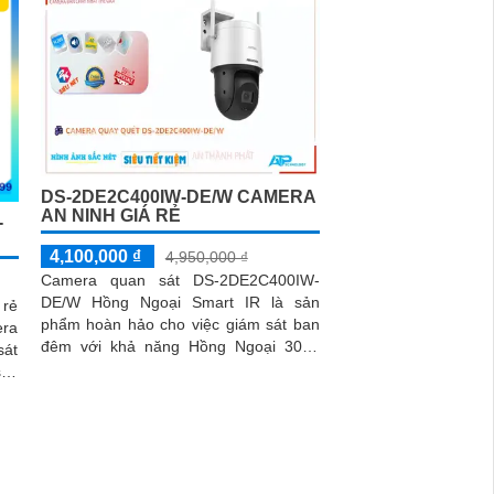
DS-2DE2C400IW-DE/W CAMERA
AN NINH GIÁ RẺ
-
4,100,000 ₫
4,950,000 ₫
Camera quan sát DS-2DE2C400IW-
DE/W Hồng Ngoại Smart IR là sản
 rẻ
phẩm hoàn hảo cho việc giám sát ban
đêm với khả năng Hồng Ngoại 30m.
sát
Camera được thiết kế mỹ thuật cao bắt
sắc
mắt, có khả năng xoay 360 độ