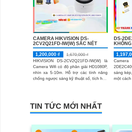
CAMERA HIKVISION DS-
DS-2D
2CV2Q21FD-IW(W) SẮC NÉT
KHÔNG 
1,200,000 ₫
1,197,0
1,670,000 ₫
HIKVISION DS-2CV2Q21FD-IW(W) là
Came
Camera Wifi có độ phân giải HD1080P,
2DE2C40
nhìn xa 5-10m. Hỗ trợ các tính năng
sáng kép
chống ngược sáng kỹ thuật số, tích hợp
một cách hiệu quả
Micro, loa đàm thoại 2 chiều
lựa hìn
camera nà
2 chiều, 
HYBRID
TIN TỨC MỚI NHẤT