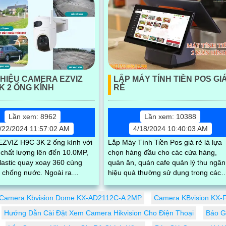
THIỆU CAMERA EZVIZ
LẮP MÁY TÍNH TIỀN POS GI
K 2 ỐNG KÍNH
RẺ
Lần xem: 8962
Lần xem: 10388
/22/2024 11:57:02 AM
4/18/2024 10:40:03 AM
ZVIZ H9C 3K 2 ống kính với
Lắp Máy Tính Tiền Pos giá rẻ là lựa
 chất lượng lên đến 10.0MP,
chọn hàng đầu cho các cửa hàng,
plastic quay xoay 360 cùng
quán ăn, quán cafe quản lý thu ngân
ống nước. Ngoài ra
hiệu quả thường sử dụng trong các
òn sở hữu đèn LED trợ sáng,
chuổi quán ăn quán coffee muốn tối
ưu hóa...
Camera Kbvision Dome KX-AD2112C-A 2MP
Camera KBvision KX
Hướng Dẫn Cài Đặt Xem Camera Hikvision Cho Điện Thoại
Báo G