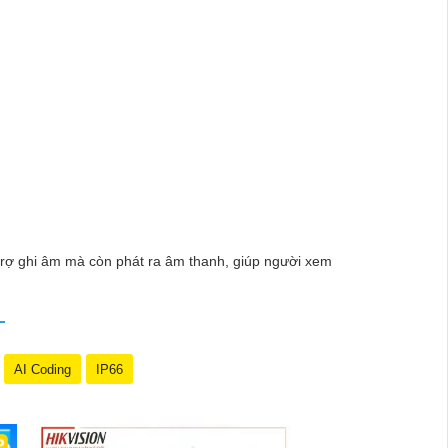
 quý vị những giải pháp an ninh hiệu quả, đáng tin cậy
nh năng và công nghệ tiên tiến, camera Hikvision
ỗ trợ và tư vấn cho quý vị.
trợ ghi âm mà còn phát ra âm thanh, giúp người xem
AI Coding
IP66