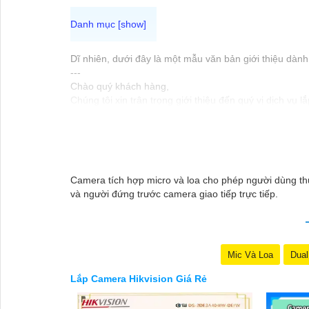
Dĩ nhiên, dưới đây là một mẫu văn bản giới thiệu dành
---
Chào quý khách hàng,
Chúng tôi xin trân trọng giới thiệu đến quý vị dịch vụ 
Với kinh nghiệm lâu năm trong lĩnh vực lắp đặt camera
và tiết kiệm chi phí.
Camera của Hikvision được biết đến là một trong những
không chỉ
chắc chắn
chất lượng hình ảnh sắc nét mà 
Nếu quý vị quan tâm đến việc lắp đặt camera Hikvision
Camera tích hợp micro và loa cho phép người dùng th
và người đứng trước camera giao tiếp trực tiếp.
Mic Và Loa
Dual
Lắp Camera Hikvision Giá Rẻ