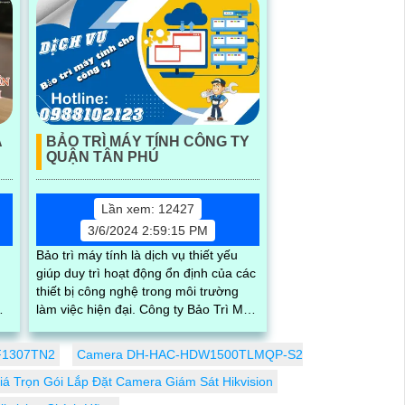
Á
BẢO TRÌ MÁY TÍNH CÔNG TY
QUẬN TÂN PHÚ
Lần xem: 12427
3/6/2024 2:59:15 PM
Bảo trì máy tính là dịch vụ thiết yếu
giúp duy trì hoạt động ổn định của các
thiết bị công nghệ trong môi trường
làm việc hiện đại. Công ty Bảo Trì Máy
Tính tại Quận Tân Phú là địa chỉ tin
cậy cho việc bảo dưỡng, sửa chữa và
-F1307TN2
Camera DH-HAC-HDW1500TLMQP-S2
nâng cấp máy tính
iá Trọn Gói Lắp Đặt Camera Giám Sát Hikvision