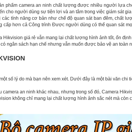
sản phẩm camera an ninh chất lượng được nhiều người lựa chọn
n cho người dùng sự tiện lợi và an tâm trong việc giám sát gia 
ị các tính năng cơ bản như chế độ quan sát ban đêm, chất lượ
 cấp hơn cả Công trình Được người dùng có thể quan sát mọi
Hikvision giá rẻ vẫn mang lại chất lượng hình ảnh tốt, ổn định
có ngân sách hạn chế nhưng vẫn muốn được bảo vệ an toàn nh
KVISION
ột số lý do mà bạn nên xem xét. Dưới đây là một bài văn chi ti
iệu camera an ninh khác nhau, nhưng trong số đó, Camera Hikv
vision không chỉ mang lại chất lượng hình ảnh sắc nét mà còn 