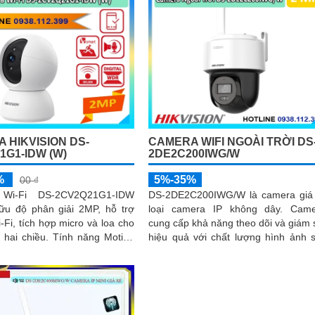
 HIKVISION DS-
CAMERA WIFI NGOÀI TRỜI DS
1G1-IDW (W)
2DE2C200IWG/W
%
5%-35%
00 ₫
Wi-Fi DS-2CV2Q21G1-IDW
DS-2DE2C200IWG/W là camera giá
ữu độ phân giải 2MP, hỗ trợ
loại camera IP không dây. Camera
i-Fi, tích hợp micro và loa cho
cung cấp khả năng theo dõi và giám 
ều. Tính năng Motion
hiệu quả với chất lượng hình ảnh 
phát hiện con người chính xác
nét. Có thể quay quét ngoài trời...