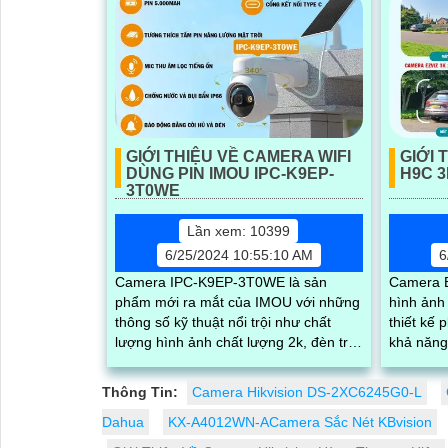
GIỚI THIỆU VỀ CAMERA WIFI
GIỚI 
DÙNG PIN IMOU IPC-K9EP-
H9C 3
3T0WE
Lần xem: 10399
6/25/2024 10:55:10 AM
6
Camera IPC-K9EP-3T0WE là sản
Camera E
phẩm mới ra mắt của IMOU với những
hình ảnh
thông số kỹ thuật nổi trội như chất
thiết kế 
lượng hình ảnh chất lượng 2k, đèn trợ
khả năng ch
sáng tích hợp sẵn, khả năng quay
camera c
xoay...
khả...
Thông Tin:
Camera Hikvision DS-2XC6245G0-L
Dahua
KX-A4012WN-ACamera Sắc Nét KBvision