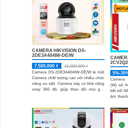
CAMERA HIKVISION DS-
2DE3A404IW-DE/W
CAMERA
2CV2Q2
7,500,000 ₫
10,000,000 ₫
Camera DS-2DE3A404IW-DE/W là một
5%-35
Camera chất lượng cao với nhiều chức
Camera 
năng ưu việt. Camera này có khả năng
(W) sở h
xoay 360 độ, giúp theo dõi mọi góc
kết nối W
nhìn một cách tự động và linh hoạt
âm thanh hai chi
2.0 giúp 
'