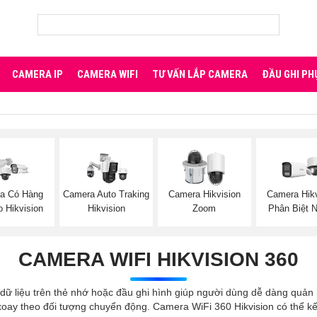
CAMERA IP
CAMERA WIFI
TƯ VẤN LẮP CAMERA
ĐẦU GHI PH
a Có Hàng
Camera Auto Traking
Camera Hikvision
Camera Hikv
 Hikvision
Hikvision
Zoom
Phân Biệt 
CAMERA WIFI HIKVISION 360
dữ liệu trên thẻ nhớ hoặc đầu ghi hình giúp người dùng dễ dàng quản
oay theo đối tượng chuyển động. Camera WiFi 360 Hikvision có thể kết 