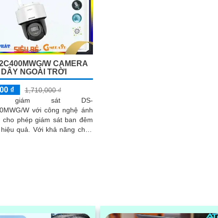
E2C400MWG/W CAMERA
DÂY NGOÀI TRỜI
00 ₫
1,710,000 ₫
ra giám sát DS-
0MWG/W với công nghệ ánh
, cho phép giám sát ban đêm
. Với khả năng chọn
h ảnh trắng đen hoặc màu,
y cung cấp wifi IP, đàm thoại
và hình ảnh sắc nét với chip