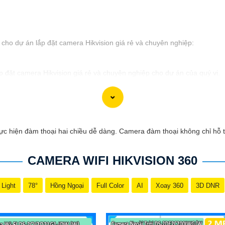
 cho dự án lắp đặt camera Hikvision giá rẻ và chuyên nghiệp:
lắp đặt camera Hikvision giá rẻ và chuyên nghiệp cho dự án của quý vị.
 an ninh, đội ngũ kỹ thuật viên của chúng tôi cam kết sẽ mang đến cho
 thương hiệu hàng đầu thế giới về giải pháp an ninh video. Với các tí
còn đem đến sự tin cậy và an toàn cho dự án của quý vị.
 giá rẻ và chuyên nghiệp cho dự án của mình, chúng tôi luôn sẵn lòng h
ực hiện đàm thoại hai chiều dễ dàng. Camera đàm thoại không chỉ hỗ 
CAMERA WIFI HIKVISION 360
 Light
78°
Hồng Ngoại
Full Color
AI
Xoay 360
3D DNR