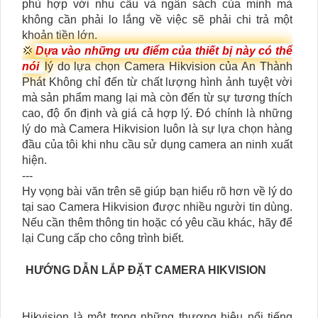
phù hợp với nhu cầu và ngân sách của mình mà
không cần phải lo lắng về việc sẽ phải chi trả một
khoản tiền lớn.
💢
Dựa vào những ưu điểm của thiết bị này có thể
nói
lý do lựa chọn Camera Hikvision của An Thành
Phát Không chỉ đến từ chất lượng hình ảnh tuyệt vời
mà sản phẩm mang lại mà còn đến từ sự tương thích
cao, độ ổn định và giá cả hợp lý. Đó chính là những
lý do mà Camera Hikvision luôn là sự lựa chọn hàng
đầu của tôi khi nhu cầu sử dụng camera an ninh xuất
hiện.
---
Hy vọng bài văn trên sẽ giúp bạn hiểu rõ hơn về lý do
tại sao Camera Hikvision được nhiều người tin dùng.
Nếu cần thêm thông tin hoặc có yêu cầu khác, hãy để
lại Cung cấp cho công trình biết.
HƯỚNG DẪN LẮP ĐẶT CAMERA HIKVISION
Hikvision là một trong những thương hiệu nổi tiếng