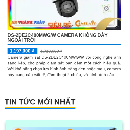
DS-2DE2C400MWG/W CAMERA KHÔNG DÂY
NGOÀI TRỜI
1,197,000 ₫
1,710,000 ₫
Camera giám sát DS-2DE2C400MWG/W với công nghệ ánh
sáng kép, cho phép giám sát ban đêm một cách hiệu quả.
Với khả năng chọn lựa hình ảnh trắng đen hoặc màu, camera
này cung cấp wifi IP, đàm thoại 2 chiều, và hình ảnh sắc nét
với chip HYBRID
TIN TỨC MỚI NHẤT