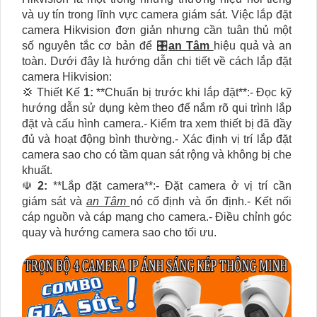
và uy tín trong lĩnh vực camera giám sát. Việc lắp đặt
camera Hikvision đơn giản nhưng cần tuân thủ một
số nguyên tắc cơ bản để 🎛
an Tâm
hiệu quả và an
toàn. Dưới đây là hướng dẫn chi tiết về cách lắp đặt
camera Hikvision:
💢 Thiết Kế
1:
**Chuẩn bị trước khi lắp đặt**:- Đọc kỹ
hướng dẫn sử dụng kèm theo để nắm rõ qui trình lắp
đặt và cấu hình camera.- Kiểm tra xem thiết bị đã đầy
đủ và hoạt động bình thường.- Xác định vị trí lắp đặt
camera sao cho có tầm quan sát rộng và không bị che
khuất.
☫
2:
**Lắp đặt camera**:- Đặt camera ở vị trí cần
giám sát và
an Tâm
nó cố định và ổn định.- Kết nối
cáp nguồn và cáp mạng cho camera.- Điều chỉnh góc
quay và hướng camera sao cho tối ưu.