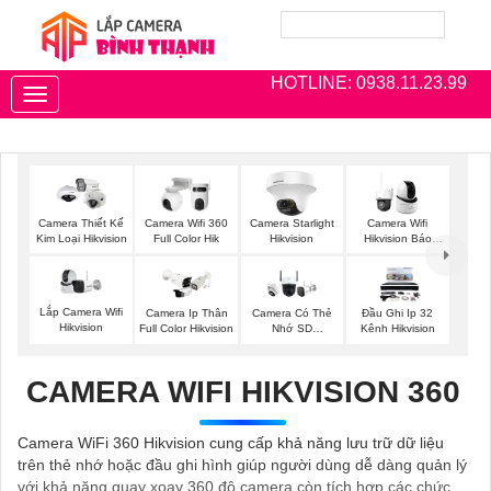
HOTLINE: 0938.11.23.99
Toggle
navigation
Camera Thiết Kế
Camera Wifi 360
Camera Starlight
Camera Wifi
Kim Loại Hikvision
Full Color Hik
Hikvision
Hikvision Báo
Động
Lắp Camera Wifi
Camera Ip Thân
Camera Có Thẻ
Đầu Ghi Ip 32
Hikvision
Full Color Hikvision
Nhớ SD
Kênh Hikvision
HIKVISION
CAMERA WIFI HIKVISION 360
Camera WiFi 360 Hikvision cung cấp khả năng lưu trữ dữ liệu
trên thẻ nhớ hoặc đầu ghi hình giúp người dùng dễ dàng quản lý
với khả năng quay xoay 360 độ camera còn tích hợp các chức