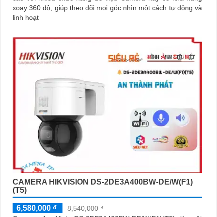
xoay 360 độ, giúp theo dõi mọi góc nhìn một cách tự động và
linh hoạt
CAMERA HIKVISION DS-2DE3A400BW-DE/W(F1)
(T5)
6,580,000 ₫
8,540,000 ₫