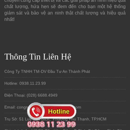
chuyên cung cấp thiết bị và các giải pháp an ninh hiệu quả
chất lượng, hứa hẹn sẽ đem đến cho bạn một hệ thống
giám sát và bảo vệ an ninh thật chất lượng và hiệu quả
nhất!
Thông Tin Liên Hệ
Công Ty TNHH TM-DV Đầu Tư An Thành Phát
Hotline: 0938.11.23.99
Điện Thoại: (028) 6688.4949
Email: congngheanthanhphat@gmail.com
Trụ Sở: 51 Luỹ Bán Bích, Phường Phú Thạnh, TP.HCM