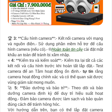
️🏆
3:
**Cấu hình camera**:- Kết nối camera với mạng
và nguồn điện.- Sử dụng phần mềm hỗ trợ để cấu
hình camera (nếu có).- ®️
Hoàn toàn tin cậy
cài đặt mật
khẩu an toàn để tránh bị xâm nhập.
«
4:
**Kiểm tra và kiểm soát**:- Kiểm tra lại tất cả các
kết nối và cấu hình trước khi hoàn tất lắp đặt.- Test
camera để an Tâm hoạt động ổn định.-
tự tin
rằng
camera hoạt động chính xác và có thể quan sát được
vùng giám sát mong muốn.
🚀
5:
**Bảo dưỡng và bảo trì**:- Theo dõi và bảo
dưỡng camera định kỳ để duy trì hiệu suất hoạt
động.- Đảm bảo camera được làm sạch và bảo quản
đúng cách để tránh hỏng hóc.
Với hướng dẫn trên, bạn có thể lắp đặt camera