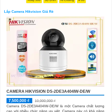
Nếu quý vị quan tâm đến việc lắp đặt camera Hikvision giá rẻ và
chuyên nghiệp cho dự án của mình, chúng tôi luôn sẵn lòng hỗ
Lắp Camera Hikvision Giá Rẻ
trợ và tư vấn cho quý vị.
'
CAMERA HIKVISION DS-2DE3A404IW-DE/W
7,500,000 ₫
10,000,000 ₫
Camera DS-2DE3A404IW-DE/W là một Camera chất lượng
cao với nhiều chức năng ưu việt. Camera này có khả năng