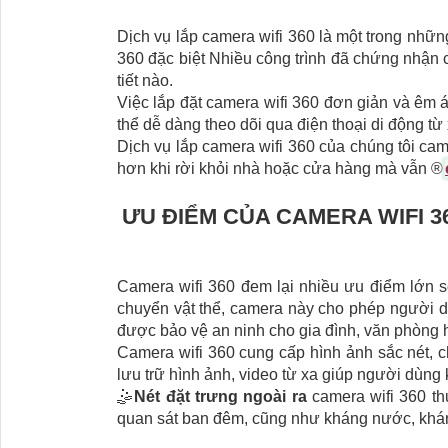
Dịch vụ lắp camera wifi 360 là một trong nhữn
360 đặc biệt Nhiều công trình đã chứng nhận c
tiết nào.
Việc lắp đặt camera wifi 360 đơn giản và êm á
thể dễ dàng theo dõi qua điện thoại di động từ
Dịch vụ lắp camera wifi 360 của chúng tôi cam 
hơn khi rời khỏi nhà hoặc cửa hàng mà vẫn ®️
ƯU ĐIỂM CỦA CAMERA WIFI 
Camera wifi 360 đem lại nhiều ưu điểm lớn 
chuyển vật thể, camera này cho phép người dù
được bảo vệ an ninh cho gia đình, văn phòng
Camera wifi 360 cung cấp hình ảnh sắc nét, ch
lưu trữ hình ảnh, video từ xa giúp người dùng 
🤹
Nét đặt trưng ngoài ra
camera wifi 360 t
quan sát ban đêm, cũng như kháng nước, kháng 