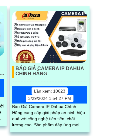
BÁO GIÁ CAMERA IP DAHUA
CHÍNH HÃNG
Lần xem: 10623
3/29/2024 1:54:27 PM
ới
Báo Giá Camera IP Dahua Chính
à
Hãng cung cấp giải pháp an ninh hiệu
quả với công nghệ tiên tiến, chất
.
lượng cao. Sản phẩm đáp ứng mọi
nhu cầu giám sát từ nhỏ đến lớn, cho