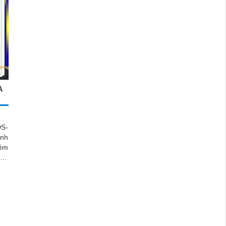
A
S-
nh
đêm
àu,
oại
hip