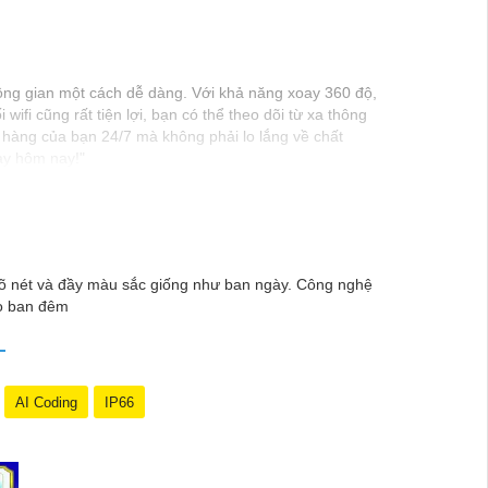
hông gian một cách dễ dàng. Với khả năng xoay 360 độ,
ifi cũng rất tiện lợi, bạn có thể theo dõi từ xa thông
hàng của bạn 24/7 mà không phải lo lắng về chất
ay hôm nay!"
h rõ nét và đầy màu sắc giống như ban ngày. Công nghệ
ào ban đêm
AI Coding
IP66