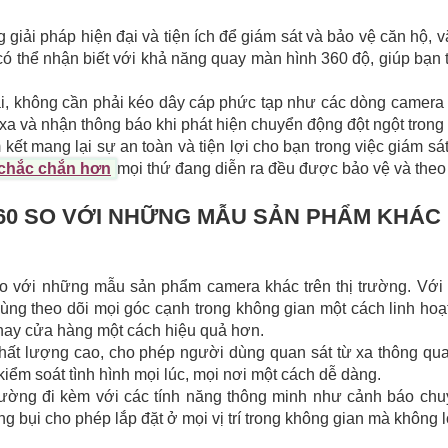
g giải pháp hiện đại và tiện ích để giám sát và bảo vệ căn hộ
ó thể nhận biết với khả năng quay màn hình 360 độ, giúp bạn 
i, không cần phải kéo dây cáp phức tạp như các dòng camera t
 xa và nhận thông báo khi phát hiện chuyển động đột ngột trong
kết mang lại sự an toàn và tiện lợi cho bạn trong việc giám sá
chắc chắn hơn
mọi thứ đang diễn ra đều được bảo vệ và theo 
360 SO VỚI NHỮNG MẪU SẢN PHẨM KHÁC
so với những mẫu sản phẩm camera khác trên thị trường. Với
ng theo dõi mọi góc cạnh trong không gian một cách linh hoạ
 hay cửa hàng một cách hiệu quả hơn.
ất lượng cao, cho phép người dùng quan sát từ xa thông qua k
kiểm soát tình hình mọi lúc, mọi nơi một cách dễ dàng.
hường đi kèm với các tính năng thông minh như cảnh báo chu
bụi cho phép lắp đặt ở mọi vị trí trong không gian mà không lo 