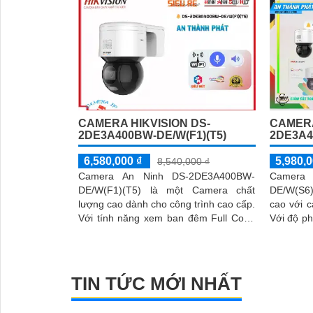
CAMERA HIKVISION DS-
CAMERA
2DE3A400BW-DE/W(F1)(T5)
2DE3A4
6,580,000 ₫
5,980,0
8,540,000 ₫
Camera An Ninh DS-2DE3A400BW-
Camera 
DE/W(F1)(T5) là một Camera chất
DE/W(S6)
lượng cao dành cho công trình cao cấp.
cao với c
Với tính năng xem ban đêm Full Color
Với độ ph
trong khoảng cách 30m, camera này có
ảnh sắc n
'
khả năng hiển thị màu sắc sắc nét vào
ban đêm
TIN TỨC MỚI NHẤT