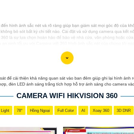
ng đến hình ảnh sắc nét và rõ ràng giúp bạn giám sát mọi góc độ của k
hông bỏ sót bất kỳ chi tiết nào. Cài đặt và sử dụng camera qua kết nối w
 360 là sự lựa chọn hoàn hảo để bảo vệ nhà cửa, văn phòng hoặc cửa 
 an ninh tối ưu với Camera wifi 360 hình ảnh sắc nét của chúng tôi ng
 sát để cải thiện khả năng quan sát vào ban đêm giúp ghi lại hình ản
 hợp, đèn LED ánh sáng trắng tích hợp hỗ trợ ánh sáng cho camera v
CAMERA WIFI HIKVISION 360
 Light
78°
Hồng Ngoại
Full Color
AI
Xoay 360
3D DNR