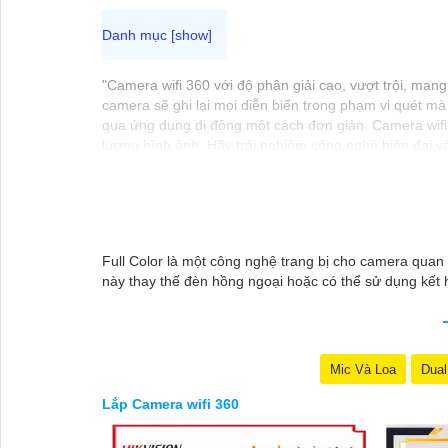
"Camera wifi 360 với độ phân giải cao, vượt trội, ma
camera sẽ ghi lại mọi diễn biến trong phạm vi quét mà k
qua ứng dụng di động một cách đơn giản. Camera wifi
lượng hình ảnh. Hãy trải nghiệm công nghệ hiện đại và
Full Color là một công nghệ trang bị cho camera quan
này thay thế đèn hồng ngoại hoặc có thể sử dụng kết
Mic Và Loa
Dual
Lắp Camera wifi 360