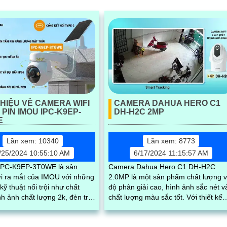
THIỆU VỀ CAMERA WIFI
CAMERA DAHUA HERO C1
PIN IMOU IPC-K9EP-
DH-H2C 2MP
E
Lần xem: 10340
Lần xem: 8773
/25/2024 10:55:10 AM
6/17/2024 11:15:57 AM
IPC-K9EP-3T0WE là sản
Camera Dahua Hero C1 DH-H2C
 ra mắt của IMOU với những
2.0MP là một sản phẩm chất lượng v
kỹ thuật nổi trội như chất
độ phân giải cao, hình ảnh sắc nét v
h ảnh chất lượng 2k, đèn trợ
chất lượng màu sắc tốt. Với thiết kế
h hợp sẵn, khả năng quay
nhỏ gọn, dễ lắp đặt và linh hoạt giá..