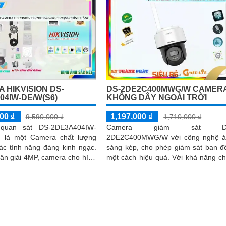
 HIKVISION DS-
DS-2DE2C400MWG/W CAMER
04IW-DE/W(S6)
KHÔNG DÂY NGOÀI TRỜI
00 ₫
1,197,000 ₫
9,590,000 ₫
1,710,000 ₫
quan sát DS-2DE3A404IW-
Camera giám sát D
 là một Camera chất lượng
2DE2C400MWG/W với công nghệ á
ác tính năng đáng kinh ngạc.
sáng kép, cho phép giám sát ban 
ân giải 4MP, camera cho hình
một cách hiệu quả. Với khả năng chọn
ét và rõ ràng
lựa hình ảnh trắng đen hoặc m
camera này cung cấp wifi IP, đàm th
2 chiều, và hình ảnh sắc nét với c
HYBRID