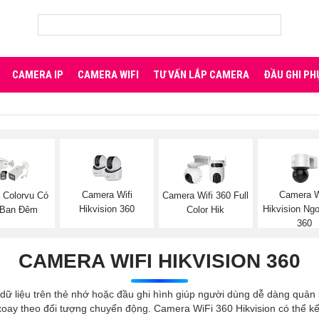
CAMERA IP
CAMERA WIFI
TƯ VẤN LẮP CAMERA
ĐẦU GHI PH
Camera Wifi
Camera W
 Colorvu Có
Camera Wifi 360 Full
Hikvision 360
Hikvision Ngo
Ban Đêm
Color Hik
360
CAMERA WIFI HIKVISION 360
dữ liệu trên thẻ nhớ hoặc đầu ghi hình giúp người dùng dễ dàng quản
oay theo đối tượng chuyển động. Camera WiFi 360 Hikvision có thể kết 