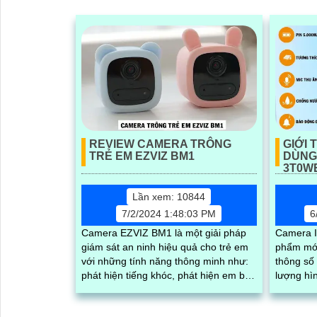
REVIEW CAMERA TRÔNG
GIỚI 
TRẺ EM EZVIZ BM1
DÙNG 
3T0W
Lần xem: 10844
7/2/2024 1:48:03 PM
6
Camera EZVIZ BM1 là một giải pháp
Camera 
giám sát an ninh hiệu quả cho trẻ em
phẩm mới
với những tính năng thông minh như:
thông số 
phát hiện tiếng khóc, phát hiện em bé
lượng hìn
trèo khỏi nôi (Em bé bỏ đi), phát hiện
sáng tíc
hoạt động của em bé (Phát hiện người
xoay...