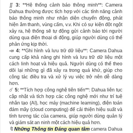
∬
3:
**Hệ thống cảnh báo thông minh**: Camera
Dahua thường được tích hợp với các tính năng cảnh
báo thông minh như nhận diện chuyển động, phát
hiện âm thanh, vùng cấm, v.v. Khi có sự kiện đột ngột
xảy ra, hệ thống sẽ tự động gửi cảnh báo tới người
dùng qua điện thoại di động, giúp người dùng có thể
phản ứng kịp thời.
📣
4:
**Ghi hình và lưu trữ dữ liệu**: Camera Dahua
cung cấp khả năng ghi hình và lưu trữ dữ liệu một
cách linh hoạt và hiệu quả. Người dùng có thể theo
dõi lại những gì đã xảy ra trong quá khứ, giúp cho
công tác điều tra và xử lý vụ việc trở nên dễ dàng
hơn.
☄️
5:
**Tích hợp công nghệ tiên tiến**: Dahua liên tục
cập nhật và tích hợp các công nghệ mới như trí tuệ
nhân tạo (AI), học máy (machine learning), điện toán
đám mây (cloud computing) để cải thiện hiệu suất và
tính tương tác của camera, giúp người dùng quản lý
và giám sát an ninh một cách hiệu quả hơn.
🔖
Những Thông tin Đáng quan tâm
camera Dahua