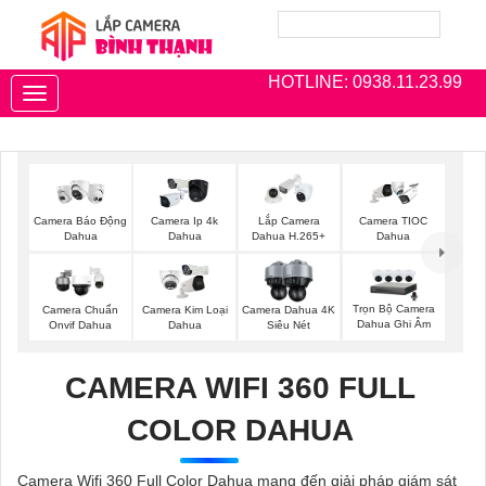
HOTLINE: 0938.11.23.99
Toggle
navigation
Camera Báo Động
Camera Ip 4k
Lắp Camera
Camera TIOC
Dahua
Dahua
Dahua H.265+
Dahua
Trọn Bộ Camera
Camera Chuẩn
Camera Kim Loại
Camera Dahua 4K
Dahua Ghi Âm
Onvif Dahua
Dahua
Siêu Nét
CAMERA WIFI 360 FULL
COLOR DAHUA
Camera Wifi 360 Full Color Dahua mang đến giải pháp giám sát