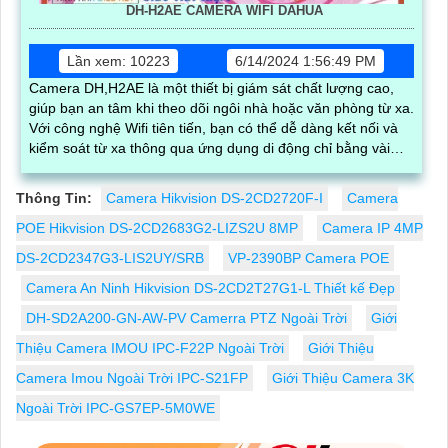
DH-H2AE CAMERA WIFI DAHUA
Lần xem: 10223
6/14/2024 1:56:49 PM
Camera DH,H2AE là một thiết bị giám sát chất lượng cao,
giúp bạn an tâm khi theo dõi ngôi nhà hoặc văn phòng từ xa.
Với công nghệ Wifi tiên tiến, bạn có thể dễ dàng kết nối và
kiểm soát từ xa thông qua ứng dụng di động chỉ bằng vài
thao tác đơn giản
Thông Tin:
Camera Hikvision DS-2CD2720F-I
Camera
POE Hikvision DS-2CD2683G2-LIZS2U 8MP
Camera IP 4MP
DS-2CD2347G3-LIS2UY/SRB
VP-2390BP Camera POE
Camera An Ninh Hikvision DS-2CD2T27G1-L Thiết kế Đẹp
DH-SD2A200-GN-AW-PV Camerra PTZ Ngoài Trời
Giới
Thiệu Camera IMOU IPC-F22P Ngoài Trời
Giới Thiệu
Camera Imou Ngoài Trời IPC-S21FP
Giới Thiệu Camera 3K
Ngoài Trời IPC-GS7EP-5M0WE