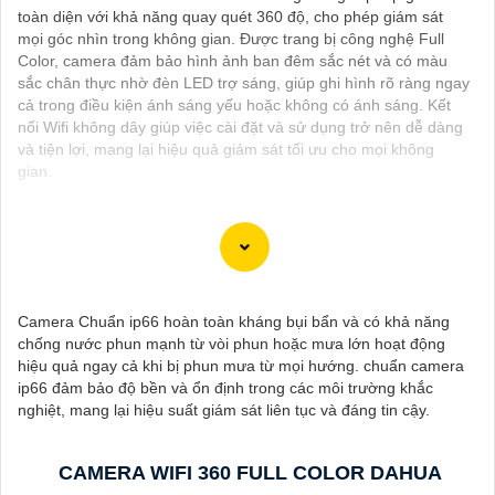
toàn diện với khả năng quay quét 360 độ, cho phép giám sát
mọi góc nhìn trong không gian. Được trang bị công nghệ Full
Color, camera đảm bảo hình ảnh ban đêm sắc nét và có màu
sắc chân thực nhờ đèn LED trợ sáng, giúp ghi hình rõ ràng ngay
cả trong điều kiện ánh sáng yếu hoặc không có ánh sáng. Kết
nối Wifi không dây giúp việc cài đặt và sử dụng trở nên dễ dàng
và tiện lợi, mang lại hiệu quả giám sát tối ưu cho mọi không
gian.
Dạ chắc chắn, đây là tư vấn của tôi về Camera Dahua chính
hãng giá rẻ và chất lượng:
Camera Chuẩn ip66 hoàn toàn kháng bụi bẩn và có khả năng
1:
Camera Dahua là một thương hiệu nổi tiếng về sản phẩm an
chống nước phun mạnh từ vòi phun hoặc mưa lớn hoạt động
ninh và giám sát.⚒
2:
Để Hoàn toàn tin cậy mua Camera Dahua
hiệu quả ngay cả khi bị phun mưa từ mọi hướng. chuẩn camera
chính hãng, bạn nên mua từ các cửa hàng uy tín hoặc các đại lý
ip66 đảm bảo độ bền và ổn định trong các môi trường khắc
chính thức của Dahua.☄️
3:
Mức giá của Camera Dahua có thể
nghiệt, mang lại hiệu suất giám sát liên tục và đáng tin cậy.
thay đổi tùy vào model và chức năng của camera. Bạn nên tìm
hiểu kỹ trước khi đầu tư.🎖️
4:
Chất lượng của Camera Dahua
được đánh giá cao với độ phân giải cao, tính năng thông minh
CAMERA WIFI 360 FULL COLOR DAHUA
và độ tin cậy.💖
5:
Nếu bạn muốn tìm camera Dahua giá rẻ, bạn