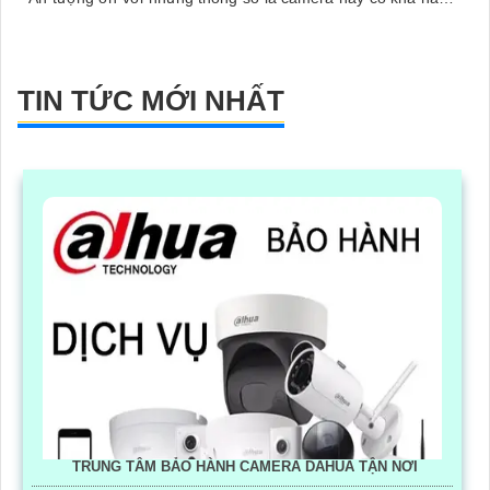
hiển thị hình ảnh màu sắc đầy đủ trong khoảng cách 30m
vào ban đêm
TIN TỨC MỚI NHẤT
TRUNG TÂM BẢO HÀNH CAMERA DAHUA TẬN NƠI