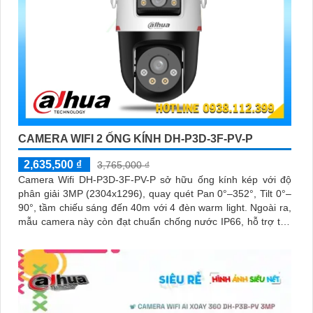
CAMERA WIFI 2 ỐNG KÍNH DH-P3D-3F-PV-P
2,635,500 ₫
3,765,000 ₫
Camera Wifi DH-P3D-3F-PV-P sở hữu ống kính kép với độ
phân giải 3MP (2304x1296), quay quét Pan 0°–352°, Tilt 0°–
90°, tầm chiếu sáng đến 40m với 4 đèn warm light. Ngoài ra,
mẫu camera này còn đạt chuẩn chống nước IP66, hỗ trợ thẻ
nhớ tối đa 256GB, kết nối Wi-Fi 2