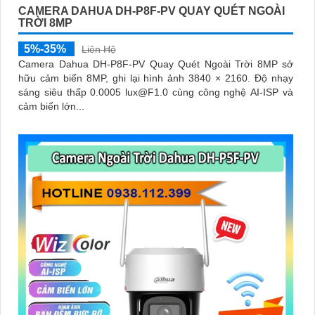
CAMERA DAHUA DH-P8F-PV QUAY QUÉT NGOÀI
TRỜI 8MP
5%-35%
Liên Hệ
Camera Dahua DH-P8F-PV Quay Quét Ngoài Trời 8MP sở
hữu cảm biến 8MP, ghi lại hình ảnh 3840 × 2160. Độ nhạy
sáng siêu thấp 0.0005 lux@F1.0 cùng công nghệ AI-ISP và
cảm biến lớn...