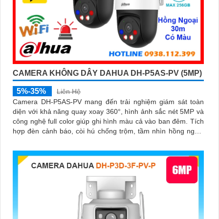
CAMERA KHÔNG DÂY DAHUA DH-P5AS-PV (5MP)
5%-35%
Liên Hệ
Camera DH-P5AS-PV mang đến trải nghiệm giám sát toàn
diện với khả năng quay xoay 360°, hình ảnh sắc nét 5MP và
công nghệ full color giúp ghi hình màu cả vào ban đêm. Tích
hợp đèn cảnh báo, còi hú chống trộm, tầm nhìn hồng ngoại
30m, khe thẻ nhớ đến 256GB cùng chuẩn chống nước IP66
camera hoạt động ổn định trong mọi điều kiện