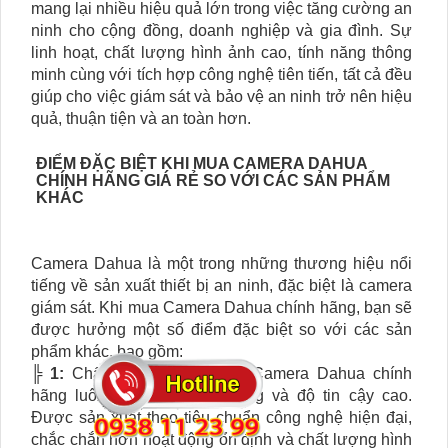
mang lại nhiều hiệu quả lớn trong việc tăng cường an
ninh cho cộng đồng, doanh nghiệp và gia đình. Sự
linh hoạt, chất lượng hình ảnh cao, tính năng thông
minh cùng với tích hợp công nghệ tiên tiến, tất cả đều
giúp cho việc giám sát và bảo vệ an ninh trở nên hiệu
quả, thuận tiện và an toàn hơn.
ĐIỂM ĐẶC BIỆT KHI MUA CAMERA DAHUA
CHÍNH HÃNG GIÁ RẺ SO VỚI CÁC SẢN PHẨM
KHÁC
Camera Dahua là một trong những thương hiệu nổi
tiếng về sản xuất thiết bị an ninh, đặc biệt là camera
giám sát. Khi mua Camera Dahua chính hãng, bạn sẽ
được hưởng một số điểm đặc biệt so với các sản
phẩm khác, bao gồm:
╠
1:
Chất lượng sản phẩm: Camera Dahua chính
hãng luôn an Tâm chất lượng và độ tin cậy cao.
Được sản xuất theo tiêu chuẩn công nghệ hiện đại,
chắc chắn hơn hoạt động ổn định và chất lượng hình