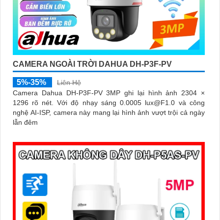
CAMERA NGOÀI TRỜI DAHUA DH-P3F-PV
5%-35%
Liên Hệ
Camera Dahua DH-P3F-PV 3MP ghi lại hình ảnh 2304 ×
1296 rõ nét. Với độ nhạy sáng 0.0005 lux@F1.0 và công
nghệ AI-ISP, camera này mang lại hình ảnh vượt trội cả ngày
lẫn đêm