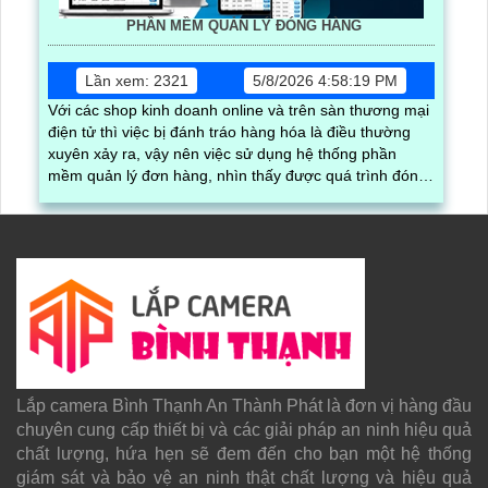
PHẦN MỀM QUẢN LÝ ĐÓNG HÀNG
Lần xem: 2321
5/8/2026 4:58:19 PM
Với các shop kinh doanh online và trên sàn thương mại
điện tử thì việc bị đánh tráo hàng hóa là điều thường
xuyên xảy ra, vậy nên việc sử dụng hệ thống phần
mềm quản lý đơn hàng, nhìn thấy được quá trình đóng
gói hàng hóa, kèm theo đấy là quy trình đóng gói cũng
được ghi lại một cách dễ dàng
Lắp camera Bình Thạnh An Thành Phát là đơn vị hàng đầu
chuyên cung cấp thiết bị và các giải pháp an ninh hiệu quả
chất lượng, hứa hẹn sẽ đem đến cho bạn một hệ thống
giám sát và bảo vệ an ninh thật chất lượng và hiệu quả