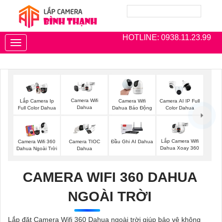
HOTLINE: 0938.11.23.99
Toggle
navigation
Camera Wifi
Lắp Camera Ip
Camera Wifi
Camera AI IP Full
Dahua
Full Color Dahua
Dahua Báo Động
Color Dahua
Lắp Camera Wifi
Camera Wifi 360
Camera TIOC
Đầu Ghi AI Dahua
Dahua Xoay 360
Dahua Ngoài Trời
Dahua
CAMERA WIFI 360 DAHUA
NGOÀI TRỜI
Lắp đặt Camera Wifi 360 Dahua ngoài trời giúp bảo vệ không