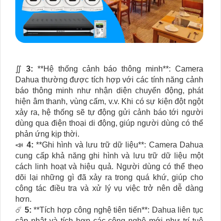
∬
3:
**Hệ thống cảnh báo thông minh**: Camera
Dahua thường được tích hợp với các tính năng cảnh
báo thông minh như nhận diện chuyển động, phát
hiện âm thanh, vùng cấm, v.v. Khi có sự kiện đột ngột
xảy ra, hệ thống sẽ tự động gửi cảnh báo tới người
dùng qua điện thoại di động, giúp người dùng có thể
phản ứng kịp thời.
📣
4:
**Ghi hình và lưu trữ dữ liệu**: Camera Dahua
cung cấp khả năng ghi hình và lưu trữ dữ liệu một
cách linh hoạt và hiệu quả. Người dùng có thể theo
dõi lại những gì đã xảy ra trong quá khứ, giúp cho
công tác điều tra và xử lý vụ việc trở nên dễ dàng
hơn.
☄️
5:
**Tích hợp công nghệ tiên tiến**: Dahua liên tục
cập nhật và tích hợp các công nghệ mới như trí tuệ