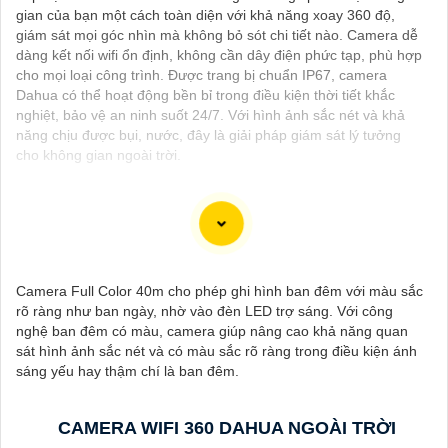
gian của bạn một cách toàn diện với khả năng xoay 360 độ,
giám sát mọi góc nhìn mà không bỏ sót chi tiết nào. Camera dễ
dàng kết nối wifi ổn định, không cần dây điện phức tạp, phù hợp
cho mọi loại công trình. Được trang bị chuẩn IP67, camera
Dahua có thể hoạt động bền bỉ trong điều kiện thời tiết khắc
nghiệt, bảo vệ an ninh suốt 24/7. Với hình ảnh sắc nét và khả
năng chịu được bụi, nước, đây là giải pháp giám sát lý tưởng
cho không gian ngoài trời.
Dạ chắc chắn, đây là tư vấn của tôi về Camera Dahua chính
hãng giá rẻ và chất lượng:
Camera Full Color 40m cho phép ghi hình ban đêm với màu sắc
1:
Camera Dahua là một thương hiệu nổi tiếng về sản phẩm an
rõ ràng như ban ngày, nhờ vào đèn LED trợ sáng. Với công
ninh và giám sát.⚒
2:
Để Hoàn toàn tin cậy mua Camera Dahua
nghệ ban đêm có màu, camera giúp nâng cao khả năng quan
chính hãng, bạn nên mua từ các cửa hàng uy tín hoặc các đại lý
sát hình ảnh sắc nét và có màu sắc rõ ràng trong điều kiện ánh
chính thức của Dahua.☄️
3:
Mức giá của Camera Dahua có thể
sáng yếu hay thậm chí là ban đêm.
thay đổi tùy vào model và chức năng của camera. Bạn nên tìm
hiểu kỹ trước khi đầu tư.🎖️
4:
Chất lượng của Camera Dahua
được đánh giá cao với độ phân giải cao, tính năng thông minh
CAMERA WIFI 360 DAHUA NGOÀI TRỜI
và độ tin cậy.💖
5:
Nếu bạn muốn tìm camera Dahua giá rẻ, bạn