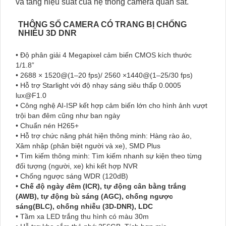
và tăng hiệu suất của hệ thống camera quan sát.
THÔNG SỐ CAMERA CÓ TRANG BỊ CHỐNG
NHIỄU 3D DNR
• Độ phân giải 4 Megapixel cảm biến CMOS kích thước
1/1.8”
• 2688 × 1520@(1–20 fps)/ 2560 ×1440@(1–25/30 fps)
• Hỗ trợ Starlight với độ nhạy sáng siêu thấp 0.0005
lux@F1.0
• Công nghệ AI-ISP kết hợp cảm biến lớn cho hình ảnh vượt
trội ban đêm cũng như ban ngày
• Chuẩn nén H265+
• Hỗ trợ chức năng phát hiện thông minh: Hàng rào ảo,
Xâm nhập (phân biệt người và xe), SMD Plus
• Tìm kiếm thông minh: Tìm kiếm nhanh sự kiện theo từng
đối tượng (người, xe) khi kết hợp NVR
• Chống ngược sáng WDR (120dB)
• Chế độ ngày đêm (ICR), tự động cân bằng trắng
(AWB), tự động bù sáng (AGC), chống ngược
sáng(BLC), chống nhiễu (3D-DNR), LDC
• Tầm xa LED trắng thu hình có màu 30m