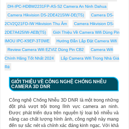
DH-IPC-HDBW2231FP-AS-S2 Camera An Ninh Dahua
Camera Hikvision DS-2DE4215IW-DE(T5)
Camera DS-
2CV2Q21FD-IW Hikvision Thu Âm
Camera Hikvision DS-
2DE7A425IW-AEB(T5)
Giới Thiệu Về Camera Wifi Dùng Pin
IMOU IPC-K9EP-3T0WE
Hướng Đẫn Lắp Đặt Camera Wifi
Review Camera Wifi EZVIZ Dùng Pin CB2
Camera Wifi
Chính Hãng Tốt Nhất 2024
Lắp Camera Wifi Trong Nhà Giá
Rẻ
GIỚI THIỆU VỀ CÔNG NGHỆ CHỐNG NHỄU
CAMERA 3D DNR
Công nghệ Chống Nhễu 3D DNR là một trong những
đột phá vượt trội trong lĩnh vực camera an ninh.
Được phát triển dựa trên nguyên lý loại bỏ nhiễu và
nâng cao chất lượng hình ảnh, công nghệ này mang
đến sự sắc nét và chính xác đáng kinh ngạc. Với khả