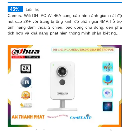
45%
Liên hệ
Camera Wifi DH-IPC-WL46A cung cấp hình ảnh giám sát độ
nét cao 2K+ với trang bị ống kính độ phân giải 4MP, hỗ trợ
tính năng đàm thoại 2 chiều, báo động chủ động, đèn pha
tích hợp và khả năng phát hiện thông minh phân biệt người
phương tiện, đảm bảo an ninh hiệu quả. Đối với nhu cầu
quan sát an ninh ngoài trời thì camera Dahua DH-IPC-WL46A
chính là sự lựa chọn vô cùng phù hợpCamera an ninh không
dây DH-IPC-WL46A là lựa chọn lý tưởng để bảo vệ ngôi nhà
hoặc văn phòng của bạn