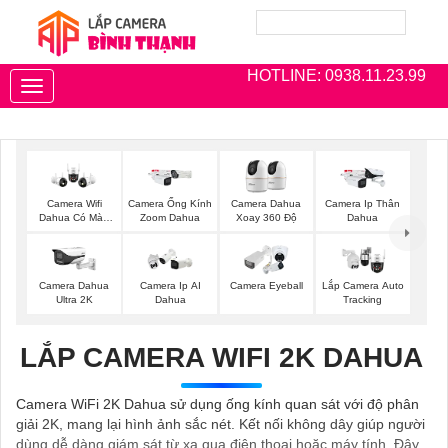
HOTLINE: 0938.11.23.99
Toggle
navigation
Camera Wifi
Camera Ống Kính
Camera Dahua
Camera Ip Thân
Dahua Có Màu
Zoom Dahua
Xoay 360 Độ
Dahua
Ban Đêm
Camera Dahua
Camera Ip AI
Camera Eyeball
Lắp Camera Auto
Ultra 2K
Dahua
Tracking
LẮP CAMERA WIFI 2K DAHUA
Camera WiFi 2K Dahua sử dụng ống kính quan sát với độ phân
giải 2K, mang lại hình ảnh sắc nét. Kết nối không dây giúp người
dùng dễ dàng giám sát từ xa qua điện thoại hoặc máy tính. Đây