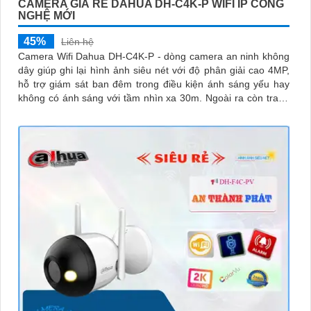
CAMERA GIÁ RẺ DAHUA DH-C4K-P WIFI IP CÔNG
NGHỆ MỚI
45%
Liên hệ
Camera Wifi Dahua DH-C4K-P - dòng camera an ninh không
dây giúp ghi lại hình ảnh siêu nét với độ phân giải cao 4MP,
hỗ trợ giám sát ban đêm trong điều kiện ánh sáng yếu hay
không có ánh sáng với tầm nhìn xa 30m. Ngoài ra còn trang
bị khả năng đàm thoại và phát hiện con người chính
xácCamera quan sát đặc biệt với lưu trữ dữ liệu tại chỗ qua
khe cắm thẻ nhớ Micro SD, IP không dây, tích hợp chức năng
chống cảnh báo chuyển động giả bằng motion detection và
nhận dạng người