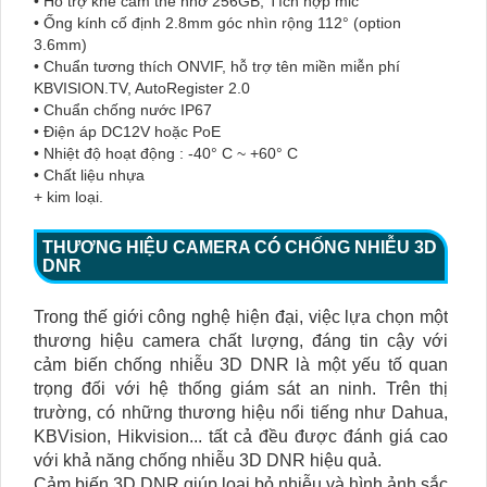
• Hỗ trợ khe cắm thẻ nhớ 256GB, Tích hợp mic
• Ống kính cố định 2.8mm góc nhìn rộng 112° (option
3.6mm)
• Chuẩn tương thích ONVIF, hỗ trợ tên miền miễn phí
KBVISION.TV, AutoRegister 2.0
• Chuẩn chống nước IP67
• Điện áp DC12V hoặc PoE
• Nhiệt độ hoạt động : -40° C ~ +60° C
• Chất liệu nhựa
+ kim loại.
THƯƠNG HIỆU CAMERA CÓ CHỐNG NHIỄU 3D
DNR
Trong thế giới công nghệ hiện đại, việc lựa chọn một
thương hiệu camera chất lượng, đáng tin cậy với
cảm biến chống nhiễu 3D DNR là một yếu tố quan
trọng đối với hệ thống giám sát an ninh. Trên thị
trường, có những thương hiệu nổi tiếng như Dahua,
KBVision, Hikvision... tất cả đều được đánh giá cao
với khả năng chống nhiễu 3D DNR hiệu quả.
Cảm biến 3D DNR giúp loại bỏ nhiễu và hình ảnh sắc