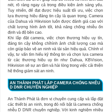
nét, rõ ràng ngay cả trong điều kiện ánh sáng yếu.
Tuy nhiên, để đạt được hiệu suất tối ưu, việc chọn
lựa thương hiệu đáng tin cậy là quan trọng. Camera
của Dahua và Hikvision luôn được đánh giá cao với
chất lượng hình ảnh tốt, khả năng chống nhiễu ổn
định và độ bền cao.
Khi lắp đặt camera, việc chọn thương hiệu uy tín,
đáng tin cậy không chỉhình ảnh chất lượng cao mà
còn giúp bảo vệ an ninh và tài sản hiệu quả. Chính vì
vậy, tư vấn tìm hiểu kỹ thông tin và chọn lựa camera
từ các thương hiệu uy tín như Dahua, KBVision,
Hikvision sẽ sự an tâm và hài lòng trong việc cải thiện
hệ thống giám sát an ninh.
AN THÀNH PHÁT LẮP CAMERA CHỐNG NHỄU
D DNR CHUYÊN NGHIỆP
An Thành Phát là đơn vị chuyên cung cấp và lắp đặt
các thiết bị an ninh, trong đó nổi bật là camera chống
nhễu D DNR chuyên nghiệp. Với kinh nghiệm nhiều