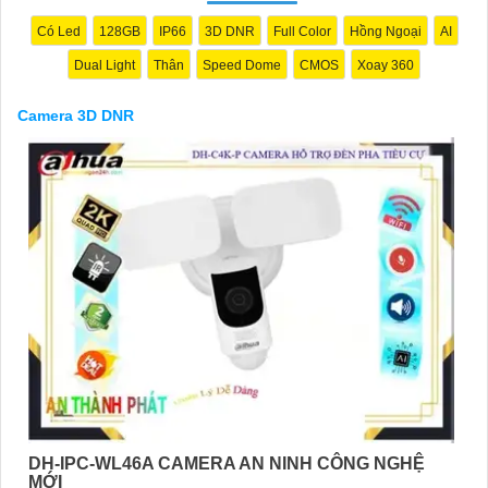
Có Led
128GB
IP66
3D DNR
Full Color
Hồng Ngoại
AI
Dual Light
Thân
Speed Dome
CMOS
Xoay 360
Camera 3D DNR
'
DH-IPC-WL46A CAMERA AN NINH CÔNG NGHỆ
MỚI