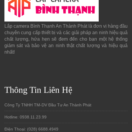
Lắp camera Bình Thạnh An Thành Phát là đơn vị hàng đầu
chuyên cung cấp thiết bị và các giải pháp an ninh hiệu quả
chất lượng, hứa hẹn sẽ đem đến cho bạn một hệ thống
giám sát và bảo vệ an ninh thật chất lượng và hiệu quả
nhất!
Thông Tin Liên Hệ
Công Ty TNHH TM-DV Đầu Tư An Thành Phát
Hotline: 0938.11.23.99
Điện Thoại: (028) 6688.4949