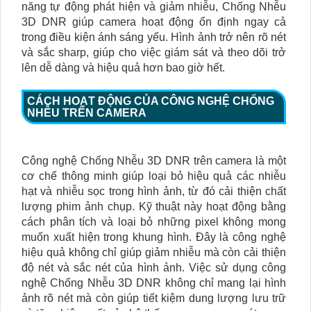
năng tự động phát hiện và giảm nhiễu, Chống Nhễu
3D DNR giúp camera hoạt động ổn định ngay cả
trong điều kiện ánh sáng yếu. Hình ảnh trở nên rõ nét
và sắc sharp, giúp cho việc giám sát và theo dõi trở
lên dễ dàng và hiệu quả hơn bao giờ hết.
CÁCH HOẠT ĐỘNG CỦA CÔNG NGHỆ CHỐNG
NHỄU TRÊN CAMERA
Công nghệ Chống Nhễu 3D DNR trên camera là một
cơ chế thông minh giúp loại bỏ hiệu quả các nhiễu
hạt và nhiễu sọc trong hình ảnh, từ đó cải thiện chất
lượng phim ảnh chụp. Kỹ thuật này hoạt động bằng
cách phân tích và loại bỏ những pixel không mong
muốn xuất hiện trong khung hình. Đây là công nghệ
hiệu quả không chỉ giúp giảm nhiễu mà còn cải thiện
độ nét và sắc nét của hình ảnh. Việc sử dụng công
nghệ Chống Nhễu 3D DNR không chỉ mang lại hình
ảnh rõ nét mà còn giúp tiết kiệm dung lượng lưu trữ