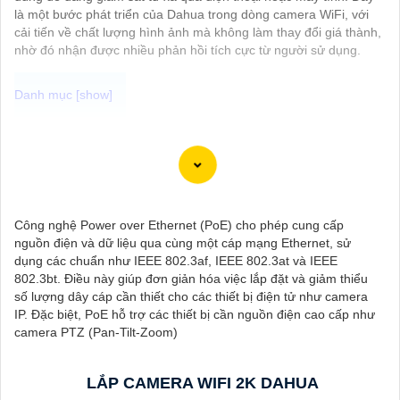
là một bước phát triển của Dahua trong dòng camera WiFi, với
cải tiến về chất lượng hình ảnh mà không làm thay đổi giá thành,
nhờ đó nhận được nhiều phản hồi tích cực từ người sử dụng.
Camera 3D DNR là một loại camera được trang bị chip chống
nhiễu 3D hoạt động bằng cách sử dụng công nghệ ngoại suy để
loại bỏ ngay cả những điểm ảnh lỗi nhỏ nhất. Công nghệ chống
nhiễu 3D DNR được hãng ứng dụng vào từng chi tiết Phục vụ
cho hình ảnh của camera trở nên sắc nét, rõ ràng và không bị
Công nghệ Power over Ethernet (PoE) cho phép cung cấp
ảnh hưởng bởi nhiễu hạt.
nguồn điện và dữ liệu qua cùng một cáp mạng Ethernet, sử
Với tính năng chống nhiễu 3D DNR camera sẽ giúp bạn quan
dụng các chuẩn như IEEE 802.3af, IEEE 802.3at và IEEE
sát được hình ảnh chất lượng cao, đặc biệt trong các điều kiện
802.3bt. Điều này giúp đơn giản hóa việc lắp đặt và giảm thiểu
ánh sáng yếu hoặc độ nhiễu cao. Với Những Trang bị cao cấp
số lượng dây cáp cần thiết cho các thiết bị điện tử như camera
làm cho việc giám sát, quan sát trở nên dễ dàng và chính xác
IP. Đặc biệt, PoE hỗ trợ các thiết bị cần nguồn điện cao cấp như
hơn.
camera PTZ (Pan-Tilt-Zoom)
LẮP CAMERA WIFI 2K DAHUA