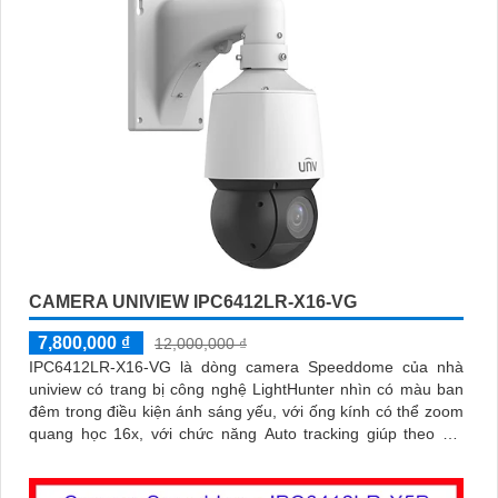
mềm này để tối ưu hóa việc sử dụng.
7:
**Hãy tham khảo ý kiến chuyên gia**: Nếu cần, bạn có thể tìm
kiếm sự tư vấn từ các chuyên gia về lĩnh vực lắp đặt Camera để
có sự hiểu biết rõ hơn về sản phẩm và quy trình lắp đặt.
Chúc bạn thành công trong việc lắp đặt Camera UNV Uniview
chất lượng và ứng dụng công nghệ phù hợp với nhu cầu của
mình!
CAMERA UNIVIEW IPC6412LR-X16-VG
7,800,000 ₫
12,000,000 ₫
IPC6412LR-X16-VG là dòng camera Speeddome của nhà
uniview có trang bị công nghệ LightHunter nhìn có màu ban
đêm trong điều kiện ánh sáng yếu, với ống kính có thể zoom
quang học 16x, với chức năng Auto tracking giúp theo dõi
'
người, có thể hoạt động độc lập nhờ khe cắm thẻ nhớ 256GB