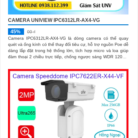
CAMERA UNIVIEW IPC6312LR-AX4-VG
45%
00 ₫
Camera IPC6312LR-AX4-VG là dòng camera có thể quay
quét và ống kính có thể thay đổi tiêu cự, hỗ trợ nguồn Poe dễ
dàng lắp đặt trong hệ thống lớn, tích hợp micro và loa giúp
đàm thoại 2 chiều trực tiếp, chống ngược sáng WDR 120db,
có thể hoạt động độc lập nhờ ke cắm thẻ nhớ 256GB