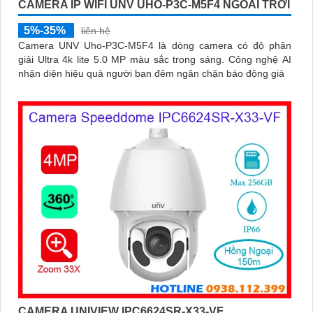
CAMERA IP WIFI UNV UHO-P3C-M5F4 NGOÀI TRỜI
5%-35%
liên hệ
Camera UNV Uho-P3C-M5F4 là dòng camera có độ phân
giải Ultra 4k lite 5.0 MP màu sắc trong sáng. Công nghệ AI
nhận diện hiệu quả người ban đêm ngăn chặn báo động giả
CAMERA UNIVIEW IPC6624SR-X33-VF