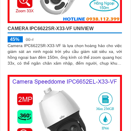
CAMERA IPC6622SR-X33-VF UNIVIEW
45%
00 ₫
Camera IPC6622SR-X33-VF là lựa chọn hoàng hảo cho việc
giám sát an ninh ngoài trời yêu cầu giám sát siêu xa, với
hồng ngoại ban đêm 150m, ống kính có thể zoom quang học
33x, có thể ngăn chăn xâm nhập, đếm người, chụp khuôn
mặt, chuẩn nén hình ảnh Ultra265/H.265/H