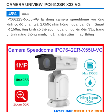
CAMERA UNIVIEW IPC6612SR-X33-VG
45%
00 ₫
IPC6612SR-X33-VG là dòng camera speeddome với ống
kính có độ phân giải 2.0MP, nhìn hồng ngoại ban đêm Smart
IR 150m, ống kính có thể zoom quang học lên đến 33x, trang
bị tính năng thông minh, ngăn chặn xâm nhập thông minh,
đếm người, chụp khuôn mặt, tính năng auto tracking