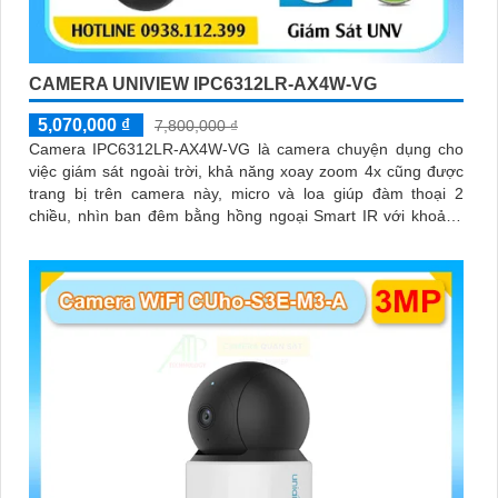
CAMERA UNIVIEW IPC6312LR-AX4W-VG
5,070,000 ₫
7,800,000 ₫
Camera IPC6312LR-AX4W-VG là camera chuyện dụng cho
việc giám sát ngoài trời, khả năng xoay zoom 4x cũng được
trang bị trên camera này, micro và loa giúp đàm thoại 2
chiều, nhìn ban đêm bằng hồng ngoại Smart IR với khoảng
cách lên đến 50m, chuẩn nén Ultra265/H.265/H