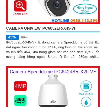
CAMERA UNIVIEW IPC6852ER-X45-VF
45%
00 ₫
IPC6852ER-X45-VF là dòng camera Speeddome có thể lắp
đặt ngoài trời chống nước IP 66, ống kính có thể zoom siêu
xa lên đến 45X, khả năng giám sát vào ban đêm cực kì ấn
tượng bằng hồng ngoại Smart IR lên đến 250m, chống
ngược sáng WDR 120db