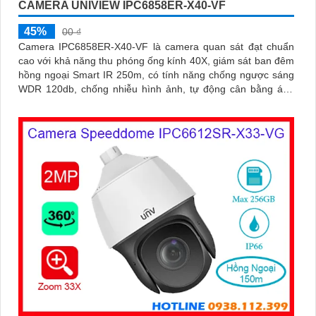
CAMERA UNIVIEW IPC6858ER-X40-VF
45%
00 ₫
Camera IPC6858ER-X40-VF là camera quan sát đạt chuẩn
cao với khả năng thu phóng ống kính 40X, giám sát ban đêm
hồng ngoại Smart IR 250m, có tính năng chống ngược sáng
WDR 120db, chống nhiễu hình ảnh, tự động cân bằng ánh
sáng trắng, có thể lắp đặt ngoài trời chống nước IP 66