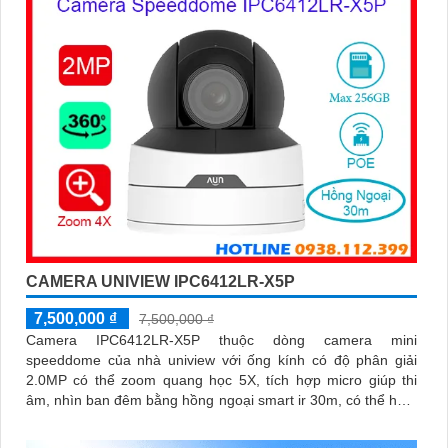
CAMERA UNIVIEW IPC6412LR-X5P
7,500,000 ₫
7,500,000 ₫
Camera IPC6412LR-X5P thuộc dòng camera mini
speeddome của nhà uniview với ống kính có độ phân giải
2.0MP có thể zoom quang học 5X, tích hợp micro giúp thi
âm, nhìn ban đêm bằng hồng ngoại smart ir 30m, có thể hoạt
động độc lập nhờ khe cắm thẻ nhớ 256GB