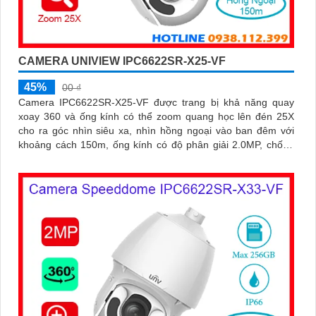
CAMERA UNIVIEW IPC6622SR-X25-VF
45%
00 ₫
Camera IPC6622SR-X25-VF được trang bị khả năng quay
xoay 360 và ống kính có thể zoom quang học lên đén 25X
cho ra góc nhìn siêu xa, nhìn hồng ngoại vào ban đêm với
khoảng cách 150m, ống kính có độ phân giải 2.0MP, chống
ngược sáng WDR 120db