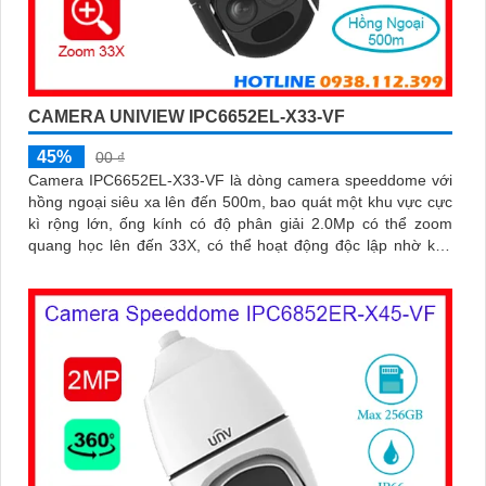
CAMERA UNIVIEW IPC6652EL-X33-VF
45%
00 ₫
Camera IPC6652EL-X33-VF là dòng camera speeddome với
hồng ngoại siêu xa lên đến 500m, bao quát một khu vực cực
kì rộng lớn, ống kính có độ phân giải 2.0Mp có thể zoom
quang học lên đến 33X, có thể hoạt động độc lập nhờ khe
cắm thẻ nhớ lên đến 256Gb