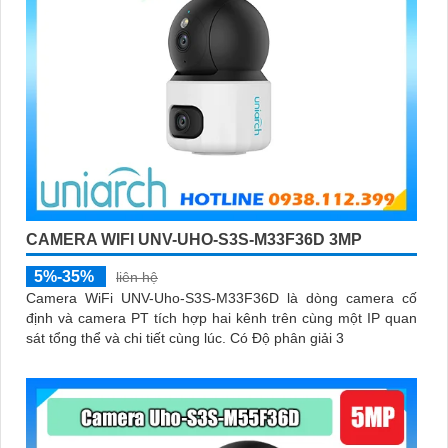
CAMERA WIFI UNV-UHO-S3S-M33F36D 3MP
5%-35%
liên hệ
Camera WiFi UNV-Uho-S3S-M33F36D là dòng camera cố
định và camera PT tích hợp hai kênh trên cùng một IP quan
sát tổng thể và chi tiết cùng lúc. Có Độ phân giải 3