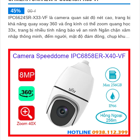
45%
00 ₫
IPC6624SR-X33-VF là camera quan sát độ nét cao, trang bị
khả năng quay xoay 360 và ống kính có thể zoom quang học
33x, trang bị nhiều tính năng bảo vệ an ninh Ngăn chặn xâm
nhập thông minh, đếm người, mật độ đám đông, chụp khuôn
mặt, chống ngược sáng WDR 120db