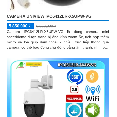
CAMERA UNIVIEW IPC6412LR-X5UPW-VG
5,850,000 ₫
9,000,000 ₫
Camera IPC6412LR-X5UPW-VG là dòng camera mini
speeddome được trang bị ống kính zoom 5x, tích hợp thêm
micro và loa giúp đàm thoại 2 chiều trực tiếp thông qua
camera, có thể báo động chủ động bằng âm thanh, nhìn ban
đêm bằng hồng ngoại khoảng cách 30m