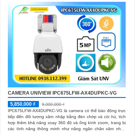
CAMERA UNIVIEW IPC675LFW-AX4DUPKC-VG
5,850,000 ₫
9,000,000 ₫
IPC675LFW-AX4DUPKC-VG là camera có thể báo động trực
tiếp đến đối tượng xâm nhập bằng đèn chớp và còi hú, tích
hợp thêm khả năng xoay 360 độ và ống kính zoom, trang bị
các tính năng thông minh như năng ngăn chăn xâm nhập
thông minh tránh được tính trạng báo động giả