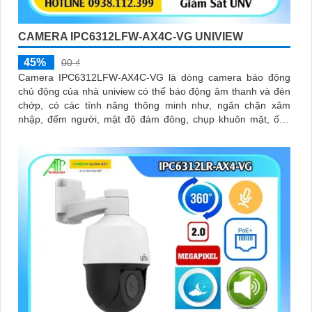
CAMERA IPC6312LFW-AX4C-VG UNIVIEW
45%
00 ₫
Camera IPC6312LFW-AX4C-VG là dòng camera báo động
chủ động của nhà uniview có thể báo động âm thanh và đèn
chớp, có các tính năng thông minh như, ngăn chặn xâm
nhập, đếm người, mật độ đám đông, chụp khuôn mặt, ống
kính có thể zoom quang học lên đến 4x