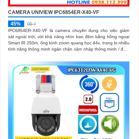
CAMERA UNIVIEW IPC6854ER-X40-VF
45%
00 ₫
IPC6854ER-X40-VF là camera chuyên dụng cho việc giám
sát ngoài trời, với khả năng nhìn ban đêm bằng hồng ngoại
Smart IR 250m, ống kính zoom quang học 44x, trang bị nhiều
tính năng thông minh ngăn chặn xâm nhập thông minh / đếm
người / mật độ đám đông / chụp khuôn mặt