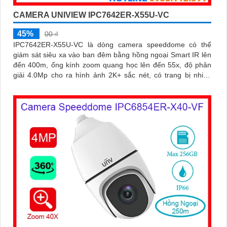
CAMERA UNIVIEW IPC7642ER-X55U-VC
45%
00 ₫
IPC7642ER-X55U-VC là dòng camera speeddome có thể
giám sát siêu xa vào ban đêm bằng hồng ngoại Smart IR lên
đến 400m, ống kính zoom quang học lên đến 55x, độ phân
giải 4.0Mp cho ra hình ảnh 2K+ sắc nét, có trang bị nhiều
công nghệ thông minh khác