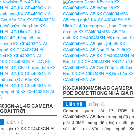
KX-CAI4004MSN-AB CAMERA 
POE DOME TRONG NHÀ GIÁ 
Liên hệ
LIÊN HỆ
403GN-AL-4G CAMERA
Camera quan sát IP POE K
GOÀI TRỜI
CAi4004MSN-AB được trang bị độ p
ệ
LIÊN HỆ
giải 4.0MP mang đến hiệu suất g
era giá rẻ KX-CF4403GN-AL-
sát tối ưu. Với công nghệ Sony