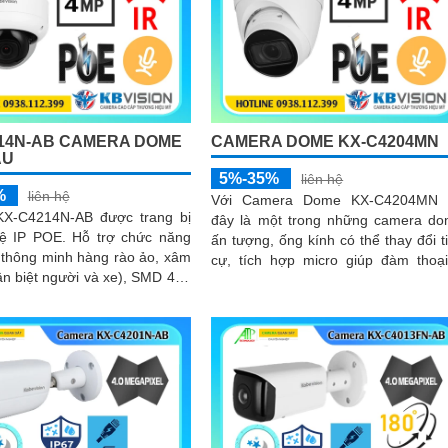
14N-AB CAMERA DOME
CAMERA DOME KX-C4204MN
ẦU
5%-35%
liên hệ
%
liên hệ
Với Camera Dome KX-C4204MN t
X-C4214N-AB được trang bị
đây là một trong những camera d
ệ IP POE. Hỗ trợ chức năng
ấn tượng, ống kính có thể thay đổi t
 thông minh hàng rào ảo, xâm
cự, tích hợp micro giúp đàm thoạ
n biệt người và xe), SMD 4.0.
chiều, hỗ trợ khe cắm thẻ nhớ d
thông minh: Tìm kiếm...
lượng tối đa 256GB, nhìn ban 
bằng hồng ngoại lên đến 40m