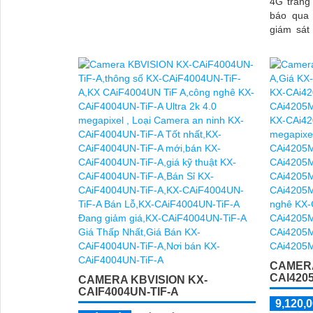
4G trang
báo qua điện 
giám sát
thông min
CAMERA
CAI420
CAMERA KBVISION KX-
CAIF4004UN-TIF-A
9,120,0