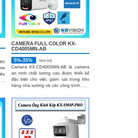
CAMERA FULL COLOR KX-
CD4005MN-AB
5%-35%
liên hệ
hì
Camera KX-CD4005MN-AB là camera
ome
an ninh chất lượng cao được thiết kế
iêu
đặc biệt cho việc giám sát trong kho
i 2
hàng nhà xưởng và các công trình. Với
ung
thiết kế thân kim loại chống báo động
đêm
giả camera có độ phân giải Ultra 2k 4