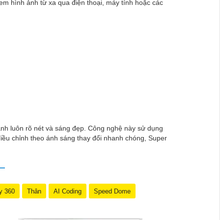
em hình ảnh từ xa qua điện thoại, máy tính hoặc các
ra 2K 4MP, giải pháp giám sát chất lượng cao mà bạn
t động xung quanh ngôi nhà hay cửa hàng của mình mọi
uan sát ban đêm và nhiều tính năng khác giúp nâng
ảnh luôn rõ nét và sáng đẹp. Công nghệ này sử dụng
điều chỉnh theo ánh sáng thay đổi nhanh chóng, Super
y 360
Thân
AI Coding
Speed Dome