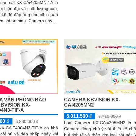
uan sát KX-CAi4205MN2-A là
 bị hiện đại và chất lượng cao,
t kế để đáp ứng nhu cầu quan
 an ninh. Camera này có
giải cao, cho phép bạn theo
i lại hình ảnh chất lượng sắc
CAMERA KBVISION KX-
A VĂN PHÒNG BÁO
CAI4205MN2
BVISION KX-
4N3-TIF-A
5,011,500 ₫
7,710,000 ₫
00 ₫
6,980,000 ₫
Loại Camera KX-CAi4205MN2 là 
X-CAiF4004N3-TiF-A có khả
Camera đáng chú ý với thiết kế ch
 còi hú và đèn nhấp nháy khi
bụi tinh tế và thân kim loại sắt nét. Với