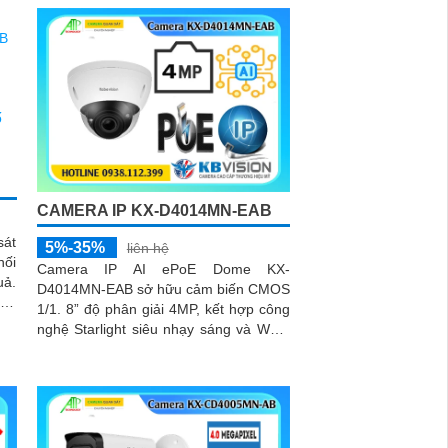
B,
và khoảng cách nhận diện lý tưởng từ
ảnh
8–20m, camera mang đến hình ảnh
sắc nét trong mọi điều kiện ánh sáng
CAMERA IP KX-D4014MN-EAB
sát
5%-35%
liên hệ
nối
Camera IP AI ePoE Dome KX-
uả.
D4014MN-EAB sở hữu cảm biến CMOS
ghệ
1/1. 8” độ phân giải 4MP, kết hợp công
 kể
nghệ Starlight siêu nhạy sáng và WDR
ời,
140dB, cho hình ảnh rõ nét cả ngày lẫn
đêm