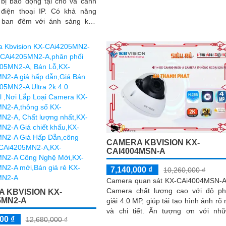
 bị báo động tại chỗ và cảnh
STARVIS CMOS cho hình ảnh sá
thoại IP. Có khả năng
đẹp, rõ nét ngay...
 ban đêm với ánh sáng kép
h Ultra 2k, hình ảnh sắc nét
CAMERA KBVISION KX-
CAI4004MSN-A
7,140,000 ₫
10,260,000 ₫
Camera quan sát KX-CAi4004MSN-A
Camera chất lượng cao với độ p
 KBVISION KX-
5MN2-A
giải 4.0 MP, giúp tái tạo hình ảnh rõ 
và chi tiết. Ấn tượng ơn với những
00 ₫
12,680,000 ₫
thông số là tính năng hồng...