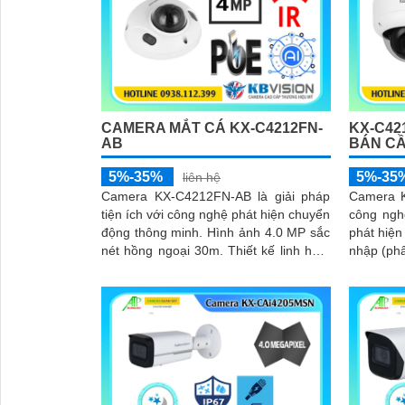
CAMERA MẮT CÁ KX-C4212FN-
KX-C42
AB
BÁN C
5%-35%
5%-35
liên hệ
Camera KX-C4212FN-AB là giải pháp
Camera K
tiện ích với công nghệ phát hiện chuyển
công ngh
động thông minh. Hình ảnh 4.0 MP sắc
phát hiện
nét hồng ngoại 30m. Thiết kế linh hoạt
nhập (phâ
hỗ trợ đa chức năng như...
Tìm kiếm 