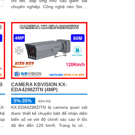
chi tiết, đáp ứng nhu cầu giám sát
đến
chuyên nghiệp. Công nghệ nén Smart
H.264/H
B
CAMERA KBVISION KX-
EDA4298ZITN (4MP)
5%-35%
liên hệ
X-
KX-EDA4298ZITN là camera quan sát
ghệ
được thiết kế chuyên biệt để nhận diện
iúp
biển số xe với độ chính xác cao ở tốc
ảnh
độ lên đến 120 km/h. Trang bị công
nghệ WDR 140dB, tầm quan sát 60m