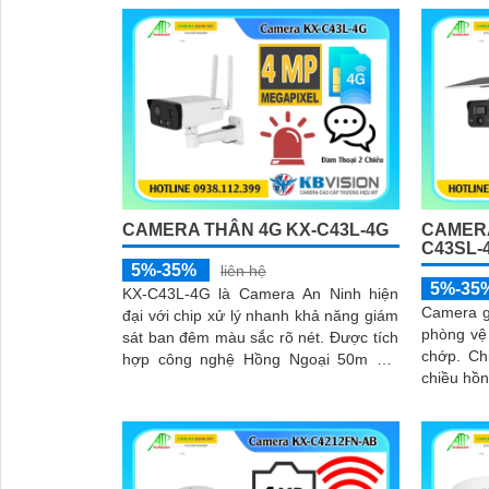
tiện chín
CAMERA THÂN 4G KX-C43L-4G
CAMERA
C43SL-
5%-35%
liên hệ
5%-35
KX-C43L-4G là Camera An Ninh hiện
Camera g
đại với chip xử lý nhanh khả năng giám
phòng vệ 
sát ban đêm màu sắc rõ nét. Được tích
chớp. Chip xử lý nhanh đàm thoại 2
hợp công nghệ Hồng Ngoại 50m 4.0
chiều hồ
MP dùng sim 4G tiện lợi cho việc...
4G. Sử