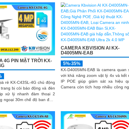
h xác
chống ngược sáng WDR 140d
camera đảm bảo chất lượng hình 
vượt trội trong mọi điều kiện
CAMERA KBVISION AI KX-
D4005MN-EAB
 4G PIN MẶT TRỜI KX-
5%-35%
4G
KX-D4005MN-EAB là camera quan 
với khả năng zoom vật lý 4x và kết 
%
IP POE giúp giám sát xa hiệu q
iá rẻ KX-C43SL-4G chủ động
Camera còn tích hợp nhiều công n
trang bị còi báo động và đèn
cao hỗ trợ an ninh đắc lực, có thể
đến phát hiện vật thể, phân tích ngư
ng ngoại 30m chế độ ban đêm
xe, biển số, SMD3
 dụng tâm pin năng lượng...