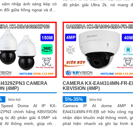
n xâm nhập ánh sáng kép có
độ phân giải Ultra 2k, nó mang 
n đổi giữa hồng ngoại và đèn
chất lượng hình ảnh sắc nét
chiếu sáng ban đêm. Độ phân giải 4
I4329ZPN3 CAMERA
CAMERA KX-EAI4314MN-FR-E
ON (4MP)
KBVISION (4MP)
%
5%-35%
liên hệ
liên hệ
 Speed Dome AI IP KX-
Camera IP AI dome 4MP K
9ZPN3 chính hãng KBVISION
EAi4314MN-FR-EB sở hữu công n
ng bị độ phân giải 4.0MP và
nhận diện khuôn mặt thông minh, g
ệ AI thông minh, giúp nhận
phát hiện nhanh và ghi lại hình 
ôn mặt, con người và phương
chính xác. Với tầm xa hồng ngoại 40m,