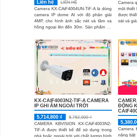
Liên hệ
LIÊN HỆ
Camera q
Camera KX-CAiF4004UN-TiF-A là dòng
một thiết
camera IP dome AI với độ phân giải
được thiế
4MP, cho hình ảnh sắc nét và tầm xa
sát và giám sát
hồng ngoại lên đến 30m. Sản phẩm hỗ
độ phân 
trợ đèn LED tầm xa 30m, cùng chế độ
dõi và gh
ánh sáng thông minh và tính năng báo
nét
động chủ động bằng đèn LED xanh đỏ
và còi hú 110dB
KX-CAIF4003N2-TIF-A CAMERA
CAMER
IP GHI ÂM NGOÀI TRỜI
ĐỘNG K
CAIF400
5,714,800 ₫
8,792,000 ₫
5,380,0
CAMERA KBVISION KX-CAiF4003N2-
Camera K
TiF-A được thiết kế để sử dụng trong
năng bật
nhà hoặc ngoài trời với chất lượng hình