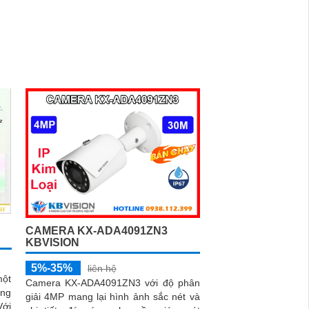
CAMERA KX-ADA4091ZN3
KBVISION
5%-35%
liên hệ
một
Camera KX-ADA4091ZN3 với độ phân
ống
giải 4MP mang lại hình ảnh sắc nét và