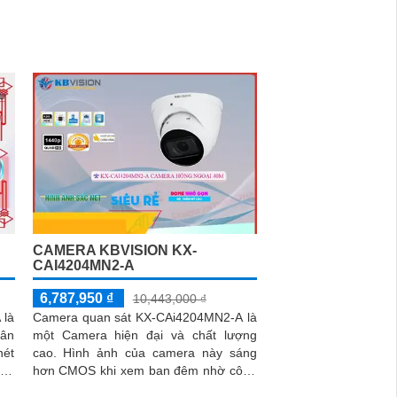
ng
CAMERA KBVISION KX-
CAI4204MN2-A
6,787,950 ₫
10,443,000 ₫
 là
Camera quan sát KX-CAi4204MN2-A là
hân
một Camera hiện đại và chất lượng
nét
cao. Hình ảnh của camera này sáng
hơn CMOS khi xem ban đêm nhờ công
nghệ hồng ngoại 40m