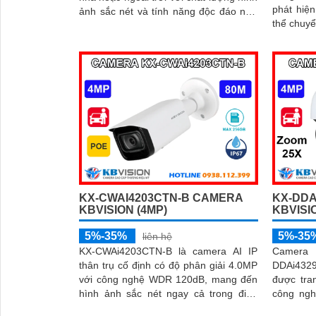
phát hiệ
ảnh sắc nét và tính năng độc đáo như
thể chuyể
chống ngược sáng, hỗ trợ hồng...
KX-CWAI4203CTN-B CAMERA
KX-DDA
KBVISION (4MP)
KBVISI
5%-35%
5%-35
liên hệ
KX-CWAi4203CTN-B là camera AI IP
Camera
thân trụ cố định có độ phân giải 4.0MP
DDAi432
với công nghệ WDR 120dB, mang đến
được tra
hình ảnh sắc nét ngay cả trong điều
công ngh
kiện ánh sáng phức tạp
diện khu