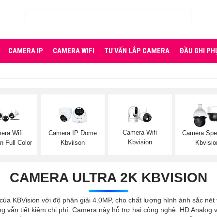
CAMERA IP
CAMERA WIFI
TƯ VẤN LẮP CAMERA
ĐẦU GHI PH
Camera Wifi
era Wifi
Camera IP Dome
Camera Sp
Kbvision
n Full Color
Kbviison
Kbvisio
CAMERA ULTRA 2K KBVISION
ủa KBVision với độ phân giải 4.0MP, cho chất lượng hình ảnh sắc nét 
 vẫn tiết kiệm chi phí. Camera này hỗ trợ hai công nghệ: HD Analog và