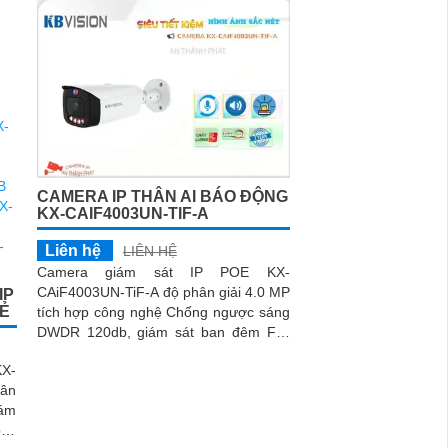
CAMERA IP THÂN AI BÁO ĐỘNG
KX-CAIF4003UN-TIF-A
Liên hệ
LIÊN HỆ
Camera giám sát IP POE KX-
CAiF4003UN-TiF-A độ phân giải 4.0 MP
IP
RẺ
tích hợp công nghệ Chống ngược sáng
DWDR 120db, giám sát ban đêm Full
Color 50m chuyên dụng cho xưởng sản
X-
xuất, kho hàngCamera giá rẻ KX-
hân
CAiF4003UN-TiF-A, độ phân giải 4
iám