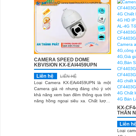
CAMERA SPEED DOME
KBVISION KX-EAI4459UPN
Liên hệ
LIÊN HỆ
Loại Camera KX-EAi4459UPN là một
Camera giá rẻ nhưng đáng chú ý với
khả năng xem ban đêm thông qua tính
năng hồng ngoại siêu xa. Chất lượng
hình ảnh sắt nét lên đến 4
KX-CF4
THÂN N
Liên h
'
Loại cam