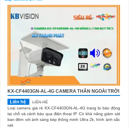
Camera 2K 4MP còn tích hợp nhiều tính năng thông minh như
cảnh báo chuyển động, giao tiếp 2 chiều, hồng ngoại hỗ trợ
quan sát ban đêm và nhiều tính năng khác giúp nâng cao tính
an toàn và tiện ích cho hệ thống giám sát của bạn.
Hãy bảo vệ tài sản và gia đình của bạn một cách an toàn và hiệu
quả với Camera 2K 4MP ngay hôm nay!
Liên hệ với chúng tôi để biết thêm thông tin chi tiết và nhận tư
vấn miễn phí.
Trân trọng cảm ơn!"
KX-CF4403GN-AL-4G CAMERA THÂN NGOÀI TRỜI
Liên hệ
LIÊN HỆ
Loại camera giá rẻ KX-CF4403GN-AL-4G trang bị báo động
tại chỗ và cảnh báo qua điện thoại IP. Có khả năng giám sát
'
ban đêm với ánh sáng kép thông minh Ultra 2k, hình ảnh sắc
nét