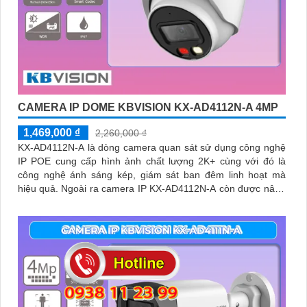
CAMERA IP DOME KBVISION KX-AD4112N-A 4MP
1,469,000 ₫
2,260,000 ₫
KX-AD4112N-A là dòng camera quan sát sử dụng công nghệ
IP POE cung cấp hình ảnh chất lượng 2K+ cùng với đó là
công nghệ ánh sáng kép, giám sát ban đêm linh hoạt mà
hiệu quả. Ngoài ra camera IP KX-AD4112N-A còn được nâng
cao khả năng bảo vệ an ninh với trang bị tính năng phát hiện
người chính xác