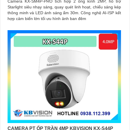
Camera KX-SM4P-PRO tích hợp 2 ống kính 2MP, hỗ trợ
Starlight siêu nhạy sáng, quay quét linh hoạt, chiếu sáng kép
thông minh và LED ánh sáng ấm 30m. Công nghệ AI-ISP kết
hợp cảm biến lớn tối ưu hình ảnh ban đêm
CAMERA PT ỐP TRẦN 4MP KBVISION KX-S44P