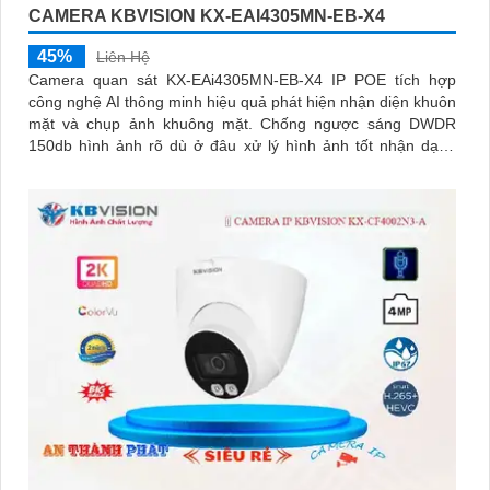
CAMERA KBVISION KX-EAI4305MN-EB-X4
45%
Liên Hệ
Camera quan sát KX-EAi4305MN-EB-X4 IP POE tích hợp
công nghệ AI thông minh hiệu quả phát hiện nhận diện khuôn
mặt và chụp ảnh khuông mặt. Chống ngược sáng DWDR
150db hình ảnh rõ dù ở đâu xử lý hình ảnh tốt nhận dạng
khuôn mặt ban đêm ONVIF