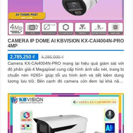
CAMERA IP DOME AI KBVISION KX-CAI4004N-PRO
4MP
2,785,250 ₫
4,285,000 ₫
Camera KX-CAi4004N-PRO mang lại hiệu quả giám sát với
độ phân giải 4 Megapixel cung cấp hình ảnh sắc nét, trang bị
chuẩn nén H265+ giúp tối ưu hình ảnh và tiết kiệm dung
lượng lưu trữ. Bên cạnh đó camera còn đem lại khả năng
phát hiện thông minh như hàng rào ảo, xâm nhập, và phân
biệt người/xe (SMD Plus) bảo vệ an ninh hiệu quả