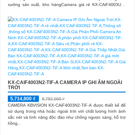
xưởng sản xuất, kho hàngCamera giá rẻ KX-CAiF4003UN-
TiF-A, độ phân giải 4
KX-CAIF4003N2-TIF-A CAMERA IP GHI ÂM NGOÀI
TRỜI
5,714,800 ₫
8,792,000 ₫
CAMERA KBVISION KX-CAiF4003N2-TiF-A được thiết kế để
sử dụng trong nhà hoặc ngoài trời với chất lượng hình ảnh
sắc nét và tính năng độc đáo như chống ngược sáng, hỗ trợ
hồng...