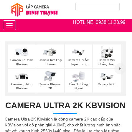
HOTLINE: 0938.11.23.99
Toggle
navigation
Camera IP Dome
Camera Kim Loại
Camera Ghi Âm
Camera Wifi
Kbviison
Kbvison
Ngoài Trời
Chống Trộm
Kbvision
Kbvision
Camera Ip POE
Camera Kbvision
Đầu Dò Hồng
Camera POE
Kbvision
2K
Ngoại
CAMERA ULTRA 2K KBVISION
Camera Ultra 2K Kbvision là dòng camera 2K cao cấp của
KBVision với độ phân giải 4.0MP, cho chất lượng hình ảnh sắc
nét với khung hình 2560x1440 pixel. Đây là lựa chọn lý tưởng