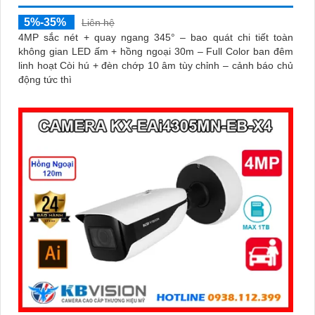
5%-35%
Liên hệ
4MP sắc nét + quay ngang 345° – bao quát chi tiết toàn
không gian LED ấm + hồng ngoại 30m – Full Color ban đêm
linh hoạt Còi hú + đèn chớp 10 âm tùy chỉnh – cảnh báo chủ
động tức thì