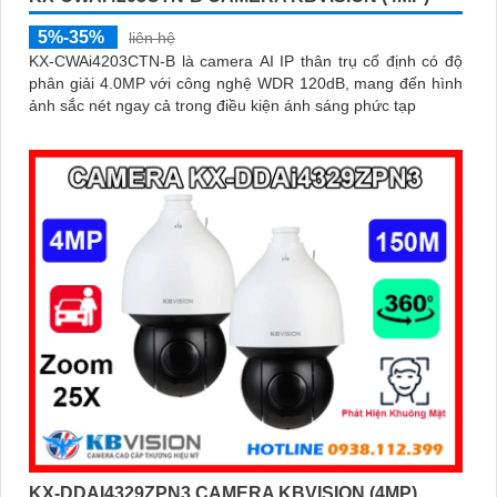
5%-35%
liên hệ
KX-CWAi4203CTN-B là camera AI IP thân trụ cố định có độ
phân giải 4.0MP với công nghệ WDR 120dB, mang đến hình
ảnh sắc nét ngay cả trong điều kiện ánh sáng phức tạp
KX-DDAI4329ZPN3 CAMERA KBVISION (4MP)