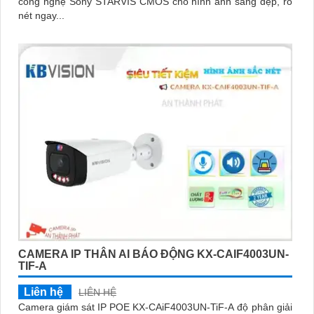
công nghệ Sony STARVIS CMOS cho hình ảnh sáng đẹp, rõ
nét ngay...
CAMERA IP THÂN AI BÁO ĐỘNG KX-CAIF4003UN-
TIF-A
Liên hệ
LIÊN HỆ
Camera giám sát IP POE KX-CAiF4003UN-TiF-A độ phân giải