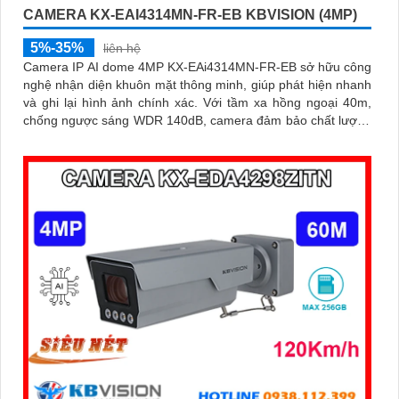
CAMERA KX-EAI4314MN-FR-EB KBVISION (4MP)
5%-35%
liên hệ
Camera IP AI dome 4MP KX-EAi4314MN-FR-EB sở hữu công
nghệ nhận diện khuôn mặt thông minh, giúp phát hiện nhanh
và ghi lại hình ảnh chính xác. Với tầm xa hồng ngoại 40m,
chống ngược sáng WDR 140dB, camera đảm bảo chất lượng
hình ảnh vượt trội trong mọi điều kiện