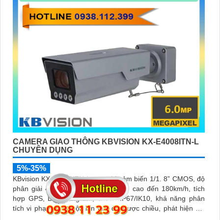
CAMERA GIAO THÔNG KBVISION KX-E4008ITN-L
CHUYÊN DỤNG
5%-35%
KBvision KX-E4008ITN-L trang bị cảm biến 1/1. 8” CMOS, độ
phân giải 4MP, xử lý biển số tốc độ cao đến 180km/h, tích
hợp GPS, LED sáng ấm, chuẩn IP67/IK10, khả năng phân
tích vi phạm vượt trội: lấn làn, đi ngược chiều, phát hiện kẹt
xe, ANPR chính xác >99%