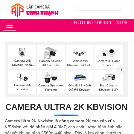
HOTLINE: 0938.11.23.99
Toggle
navigation
Camera Wifi
Camera Kbvision
Camera Wifi
Camera IP Dome
Kbvision Ngoài
4K Siêu Nét
Kbvision Full Color
Kbviison
Trời 360
Camera Wifi
Camera Speedom
Đầu Ghi 8 Kênh
Bán Camera
Kbvision
Kbvision
Giá Rẻ Kbvision
Kbvision 2MP
CAMERA ULTRA 2K KBVISION
Camera Ultra 2K Kbvision là dòng camera 2K cao cấp của
KBVision với độ phân giải 4.0MP, cho chất lượng hình ảnh sắc
nét với khung hình 2560x1440 pixel. Đây là lựa chọn lý tưởng