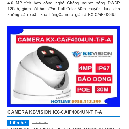
4.0 MP tích hợp công nghệ Chống ngược sáng DWDR
120db, giám sát ban đêm Full Color 50m chuyên dụng cho
xưởng sản xuất, kho hàngCamera giá rẻ KX-CAiF4003UN-
TiF-A, độ phân giải 4
CAMERA KBVISION KX-CAIF4004UN-TIF-A
Liên hệ
LIÊN HỆ