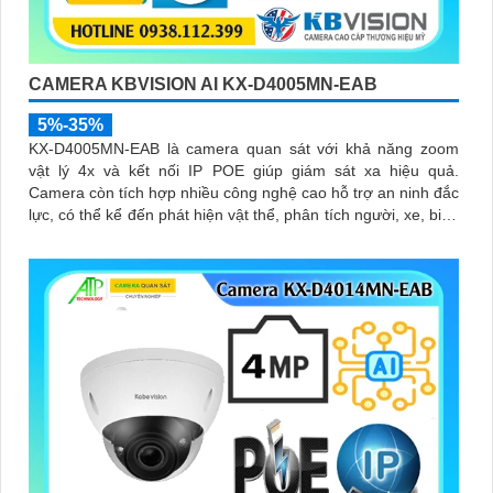
CAMERA KBVISION AI KX-D4005MN-EAB
5%-35%
KX-D4005MN-EAB là camera quan sát với khả năng zoom
vật lý 4x và kết nối IP POE giúp giám sát xa hiệu quả.
Camera còn tích hợp nhiều công nghệ cao hỗ trợ an ninh đắc
lực, có thể kể đến phát hiện vật thể, phân tích người, xe, biển
số, SMD3