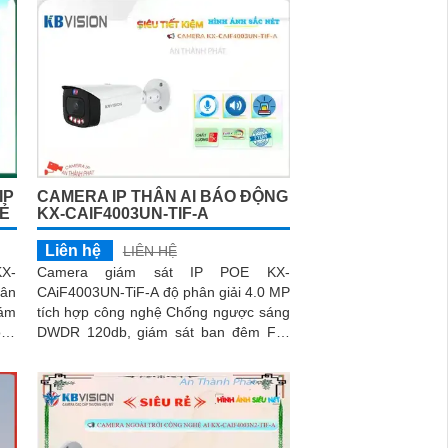
IP
CAMERA IP THÂN AI BÁO ĐỘNG
RẺ
KX-CAIF4003UN-TIF-A
Liên hệ
LIÊN HỆ
X-
Camera giám sát IP POE KX-
hân
CAiF4003UN-TiF-A độ phân giải 4.0 MP
iám
tích hợp công nghệ Chống ngược sáng
DWDR 120db, giám sát ban đêm Full
ng
Color 50m chuyên dụng cho xưởng sản
xuất, kho hàngCamera giá rẻ KX-
CAiF4003UN-TiF-A, độ phân giải 4