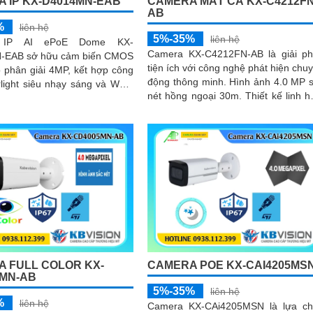
 IP KX-D4014MN-EAB
CAMERA MẮT CÁ KX-C4212FN
AB
%
liên hệ
5%-35%
liên hệ
 IP AI ePoE Dome KX-
Camera KX-C4212FN-AB là giải p
-EAB sở hữu cảm biến CMOS
tiện ích với công nghệ phát hiện chu
ộ phân giải 4MP, kết hợp công
động thông minh. Hình ảnh 4.0 MP sắc
rlight siêu nhạy sáng và WDR
nét hồng ngoại 30m. Thiết kế linh hoạt
o hình ảnh rõ nét cả ngày lẫn
hỗ trợ đa chức năng như...
 FULL COLOR KX-
CAMERA POE KX-CAI4205MS
MN-AB
5%-35%
liên hệ
%
liên hệ
Camera KX-CAi4205MSN là lựa c