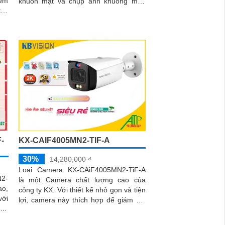
đêm
khuôn mặt và chụp ảnh khuông mặt.
tùy
Chống ngược sáng DWDR 150db hình
ảnh rõ dù ở đâu xử lý hình ảnh tốt nhận
dạng khuôn mặt ban đêm ONVIF
-
KX-CAIF4005MN2-TIF-A
30%
14,280,000 ₫
Loại Camera KX-CAiF4005MN2-TiF-A
2-
là một Camera chất lượng cao của
ao,
công ty KX. Với thiết kế nhỏ gọn và tiện
với
lợi, camera này thích hợp để giám sát
ồng
và bảo vệ các khu vực như văn phòng,
nhà ở, cửa hàng, nhà xưởng, khách