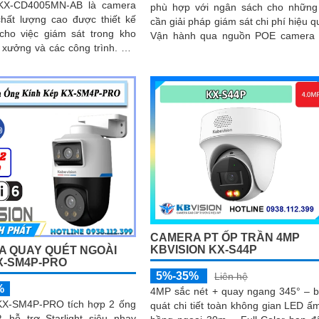
KX-CD4005MN-AB là camera
phù hợp với ngân sách cho những
chất lượng cao được thiết kế
cần giải pháp giám sát chi phí hiệu q
 cho việc giám sát trong kho
Vận hành qua nguồn POE camera
xưởng và các công trình. Với
dụng chip CMOS, hỗ trợ hồng ng
thân kim loại chống báo động
60m
a có độ phân giải Ultra 2k 4
CAMERA PT ỐP TRẦN 4MP
KBVISION KX-S44P
 QUAY QUÉT NGOÀI
X-SM4P-PRO
5%-35%
Liên hệ
%
4MP sắc nét + quay ngang 345° – 
X-SM4P-PRO tích hợp 2 ống
quát chi tiết toàn không gian LED ấ
, hỗ trợ Starlight siêu nhạy