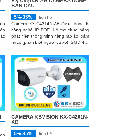
-
KX-C4214N-AB CAMERA DOME
BÁN CẦU
5%-35%
liên hệ
háp
Camera KX-C4214N-AB được trang bị
yển
công nghệ IP POE. Hỗ trợ chức năng
phát hiện thông minh hàng rào ảo, xâm
nhập (phân biệt người và xe), SMD 4.0.
Tìm kiếm thông minh: Tìm kiếm...
N
CAMERA KBVISION KX-C4201N-
AB
5%-35%
liên hệ
họn