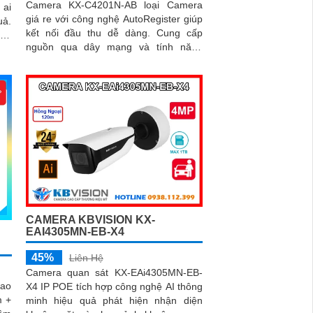
Camera KX-C4201N-AB loại Camera
 ai
giá re với công nghệ AutoRegister giúp
uả.
kết nối đầu thu dễ dàng. Cung cấp
 sử
nguồn qua dây mạng và tính năng
oại
Quickpick để nhận diện đối tượng
nhanh chóng
CAMERA KBVISION KX-
EAI4305MN-EB-X4
45%
Liên Hệ
Camera quan sát KX-EAi4305MN-EB-
bao
X4 IP POE tích hợp công nghệ AI thông
m +
minh hiệu quả phát hiện nhận diện