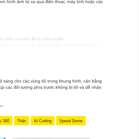
em hình ảnh từ xa qua điện thoại, máy tính hoặc các
ữ cảnh của một đại lý công nghệ:
ệt và được tư vấn về giải pháp chính xác nhất cho
t từ đội ngũ chuyên gia có kinh nghiệm!"
 để trải nghiệm dịch vụ tốt nhất và nhận được sự tư
Nếu có bất kỳ yêu cầu hay câu hỏi nào khác, bạn có
ộ sáng cho các vùng tối trong khung hình, cân bằng
iúp các đối tượng phía trước không bị tối và dễ nhận
y 360
Thân
AI Coding
Speed Dome