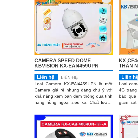
CAMERA SPEED DOME
KX-CF4
KBVISION KX-EAI4459UPN
THÂN N
Liên hệ
Liên h
LIÊN HỆ
Loại Camera KX-EAi4459UPN là một
Loại cam
Camera giá rẻ nhưng đáng chú ý với
4G trang
khả năng xem ban đêm thông qua tính
báo qua điện 
năng hồng ngoại siêu xa. Chất lượng
giám sát
'
hình ảnh sắt nét lên đến 4
thông min