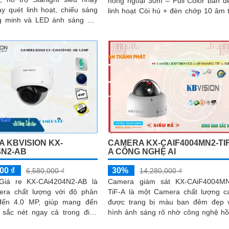
hồng ngoại 30m – Full Color ban 
y quét linh hoạt, chiếu sáng
linh hoạt Còi hú + đèn chớp 10 âm 
g minh và LED ánh sáng ấm
chỉnh – cảnh báo chủ động tức thì
tối ưu hình ảnh ban đêm
CAMERA KX-CAIF4004MN2-TIF
 KBVISION KX-
A CÔNG NGHỆ AI
4N2-AB
30%
00 ₫
14,280,000 ₫
6,580,000 ₫
Camera giám sát KX-CAiF4004MN
Giá re KX-CAi4204N2-AB là
TiF-A là một Camera chất lượng c
ra chất lượng với độ phân
được trang bị màu ban đêm đẹp 
 đến 4.0 MP, giúp mang đến
hình ảnh sáng rõ nhờ công nghệ h
 sắc nét ngay cả trong điều
ngoại 50m. Camera này hiệu quả trong
sáng yếu