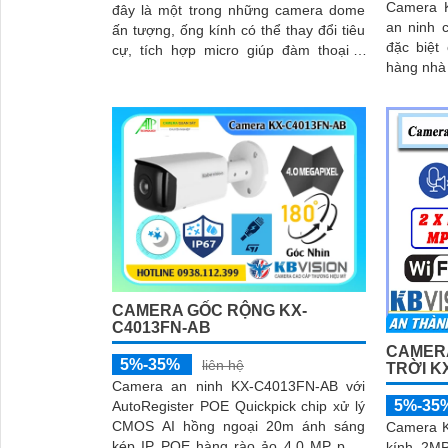
Camera 
đây là một trong những camera dome
an ninh 
ấn tượng, ống kính có thể thay đổi tiêu
đặc biệt
cự, tích hợp micro giúp đàm thoại 2
hàng nhà 
chiều, hỗ trợ khe cắm thẻ nhớ dung
thiết kế 
lượng tối đa 256GB, nhìn ban đêm
giả camer
bằng hồng ngoại lên đến 40m
CAMERA GỐC RỘNG KX-
C4013FN-AB
CAMERA
5%-35%
liên hệ
TRỜI K
Camera an ninh KX-C4013FN-AB với
5%-35
AutoRegister POE Quickpick chip xử lý
CMOS AI hồng ngoại 20m ánh sáng
Camera K
kép IP POE hàng rào ảo 4.0 MP phát
kính 2MP