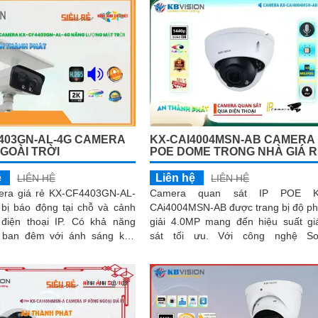
403GN-AL-4G CAMERA
KX-CAI4004MSN-AB CAMERA 
GOÀI TRỜI
POE DOME TRONG NHÀ GIÁ 
ệ
Liên hệ
LIÊN HỆ
LIÊN HỆ
era giá rẻ KX-CF4403GN-AL-
Camera quan sát IP POE K
 bị báo động tại chỗ và cảnh
CAi4004MSN-AB được trang bị độ p
thoại IP. Có khả năng
giải 4.0MP mang đến hiệu suất g
 ban đêm với ánh sáng kép
sát tối ưu. Với công nghệ Sony
h Ultra 2k, hình ảnh sắc nét
STARVIS CMOS cho hình ảnh sá
đẹp, rõ nét ngay...