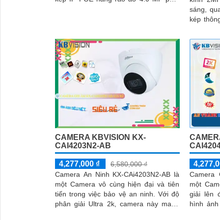
hiện người Smart IR
sáng, qua
kép thôn
30m. Công nghệ AI-ISP kết hợp cảm
biến lớn 
CAMERA KBVISION KX-
CAMERA
CAI4203N2-AB
CAI420
4,277,000 ₫
4,277,0
6,580,000 ₫
Camera An Ninh KX-CAi4203N2-AB là
Camera 
một Camera vô cùng hiện đại và tiên
một Came
tiến trong việc bảo vệ an ninh. Với độ
giải lên
phân giải Ultra 2k, camera này mang
hình ảnh
đến hình ảnh sắc nét và chi tiết
kiện ánh 