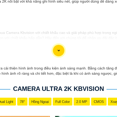
 2K nổi bật với khả năng ghi hình siêu nét, giúp người dùng dễ dàng x
 mua Camera Kbvision với chiết khấu cao và giải pháp phù hợp trong ng
 với chiết khấu hấp dẫn? Hãy đến với chúng tôi để nhận ưu đãi đặc bi
 giải pháp phù hợp? Liên hệ ngay với chúng tôi để được hỗ trợ tốt nhấ
h hãng với chiết khấu cao nhất trên thị trường. Hãy đến với chúng tôi
công trong việc tiếp cận khách hàng và tăng cơ hội bán hàng của bạn. 
a cải thiện hình ảnh trong điều kiện ánh sáng mạnh. Bằng cách tăng đ
hình ảnh rõ ràng và chi tiết hơn, đặc biệt là khi có ánh sáng ngược, g
CAMERA ULTRA 2K KBVISION
ual Light
78°
Hồng Ngoại
Full Color
2.0 MP
CMOS
Xoa