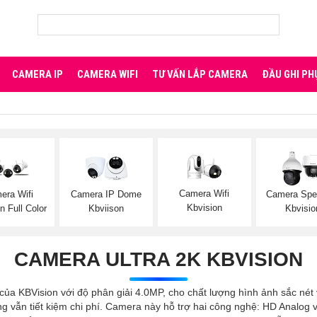
CAMERA IP
CAMERA WIFI
TƯ VẤN LẮP CAMERA
ĐẦU GHI PH
Camera Wifi
era Wifi
Camera IP Dome
Camera Sp
Kbvision
n Full Color
Kbviison
Kbvisio
CAMERA ULTRA 2K KBVISION
ủa KBVision với độ phân giải 4.0MP, cho chất lượng hình ảnh sắc nét 
 vẫn tiết kiệm chi phí. Camera này hỗ trợ hai công nghệ: HD Analog và