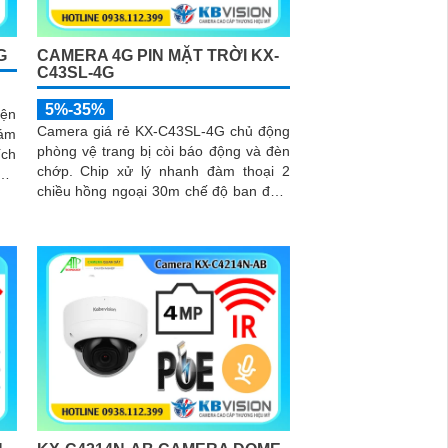
G
CAMERA 4G PIN MẶT TRỜI KX-
C43SL-4G
5%-35%
iện
Camera giá rẻ KX-C43SL-4G chủ động
iám
phòng vệ trang bị còi báo động và đèn
chớp. Chip xử lý nhanh đàm thoại 2
4.0
chiều hồng ngoại 30m chế độ ban đêm
4G. Sử dụng tâm pin năng lượng...