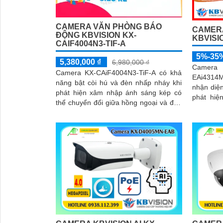
CAMERA VĂN PHÒNG BÁO
CAMERA
ĐỘNG KBVISION KX-
KBVISI
CAIF4004N3-TIF-A
5%-35
5,380,000 ₫
6,980,000 ₫
Camera
Camera KX-CAiF4004N3-TiF-A có khả
EAi4314
năng bật còi hú và đèn nhấp nháy khi
nhận diệ
phát hiện xâm nhập ánh sáng kép có
phát hiệ
thể chuyển đổi giữa hồng ngoại và đèn
chính xác. Với tầm xa hồng ngoại
chiếu sáng ban đêm. Độ phân giải 4
chống 
camera đ
vượt trội 