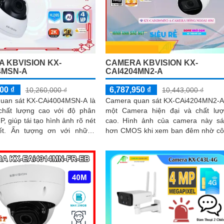
 KBVISION KX-
CAMERA KBVISION KX-
4MSN-A
CAI4204MN2-A
00 ₫
6,787,950 ₫
10,260,000 ₫
10,443,000 ₫
uan sát KX-CAi4004MSN-A là
Camera quan sát KX-CAi4204MN2-A
hất lượng cao với độ phân
một Camera hiện đại và chất lư
P, giúp tái tạo hình ảnh rõ nét
cao. Hình ảnh của camera này sáng
với những
hơn CMOS khi xem ban đêm nhờ c
là tính năng hồng...
nghệ hồng ngoại 40m