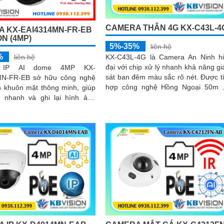
CAMERA THÂN 4G KX-C43L-4
 KX-EAI4314MN-FR-EB
ON (4MP)
5%-35%
liên hệ
%
KX-C43L-4G là Camera An Ninh h
liên hệ
đại với chip xử lý nhanh khả năng g
 IP AI dome 4MP KX-
sát ban đêm màu sắc rõ nét. Được tích
MN-FR-EB sở hữu công nghệ
hợp công nghệ Hồng Ngoại 50m 
n khuôn mặt thông minh, giúp
MP dùng sim 4G tiện lợi cho việc...
n nhanh và ghi lại hình ảnh
 40m,
ngược sáng WDR 140dB,
ảm bảo chất lượng hình ảnh
trong mọi điều kiện