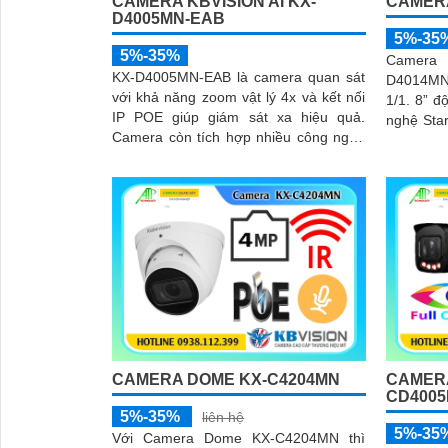
CAMERA KBVISION AI KX-
CAMERA
D4005MN-EAB
5%-35
5%-35%
Camera
KX-D4005MN-EAB là camera quan sát
D4014MN
với khả năng zoom vật lý 4x và kết nối
1/1. 8” đ
IP POE giúp giám sát xa hiệu quả.
nghệ Sta
Camera còn tích hợp nhiều công nghệ
140dB, ch
cao hỗ trợ an ninh đắc lực, có thể kể
đêm
đến phát hiện vật thể, phân tích người,
xe, biển số, SMD3
CAMERA DOME KX-C4204MN
CAMERA
CD4005
5%-35%
liên hệ
5%-35
Với Camera Dome KX-C4204MN thì