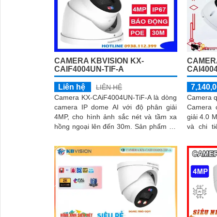
CAMERA KBVISION KX-
CAMERA
CAIF4004UN-TIF-A
CAI400
Liên hệ
7,140,0
LIÊN HỆ
Camera KX-CAiF4004UN-TiF-A là dòng
Camera q
camera IP dome AI với độ phân giải
Camera c
4MP, cho hình ảnh sắc nét và tầm xa
giải 4.0 M
hồng ngoại lên đến 30m. Sản phẩm hỗ
và chi tiết. Ấn tượng ơn 
trợ đèn LED tầm xa 30m, cùng chế độ
thông số 
ánh sáng thông minh và tính năng báo
động chủ động bằng đèn LED xanh đỏ
và còi hú 110dB