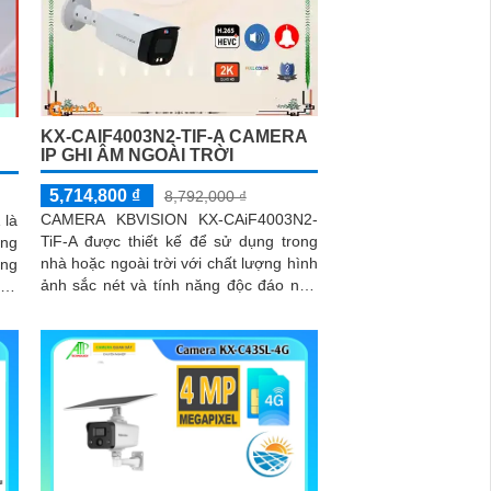
KX-CAIF4003N2-TIF-A CAMERA
IP GHI ÂM NGOÀI TRỜI
5,714,800 ₫
8,792,000 ₫
CAMERA KBVISION KX-CAiF4003N2-
 là
TiF-A được thiết kế để sử dụng trong
ợng
nhà hoặc ngoài trời với chất lượng hình
ảnh sắc nét và tính năng độc đáo như
ông
chống ngược sáng, hỗ trợ hồng...