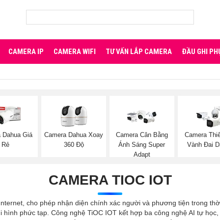
CAMERA IP
CAMERA WIFI
TƯ VẤN LẮP CAMERA
ĐẦU GHI PH
 Dahua Giá
Camera Dahua Xoay
Camera Cân Bằng
Camera Thiế
Rẻ
360 Độ
Ánh Sáng Super
Vành Đai D
Adapt
CAMERA TIOC IOT
Internet, cho phép nhận diện chính xác người và phương tiện trong thời
i hình phức tạp. Công nghệ TiOC IOT kết hợp ba công nghệ AI tự học,