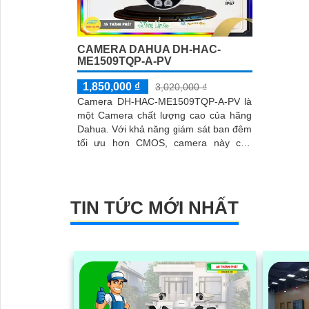
CAMERA DAHUA DH-HAC-
ME1509TQP-A-PV
1,850,000 ₫
3,020,000 ₫
Camera DH-HAC-ME1509TQP-A-PV là
một Camera chất lượng cao của hãng
Dahua. Với khả năng giám sát ban đêm
tối ưu hơn CMOS, camera này cho
phép xem hình ảnh rõ nét màu sắc đến
40m, vượt trội hơn so với các loại
camera khác
TIN TỨC MỚI NHẤT