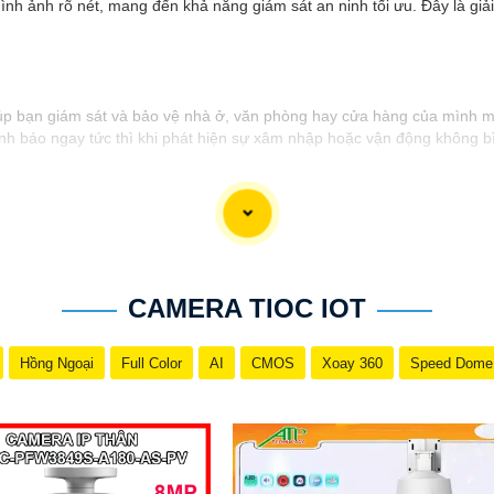
h ảnh rõ nét, mang đến khả năng giám sát an ninh tối ưu. Đây là giải
iúp bạn giám sát và bảo vệ nhà ở, văn phòng hay cửa hàng của mình mọi
h báo ngay tức thì khi phát hiện sự xâm nhập hoặc vận động không b
nh từ camera IP báo động qua ứng dụng di động hoặc trên máy tính, t
nh năng ghi hình và lưu trữ dữ liệu, bạn có thể xem lại những gì đã xảy
CAMERA TIOC IOT
Hồng Ngoại
Full Color
AI
CMOS
Xoay 360
Speed Dome