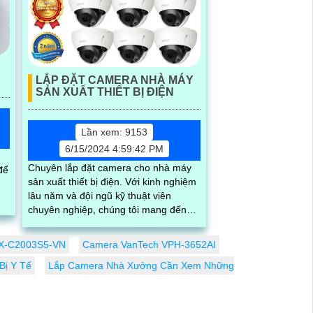
LẮP ĐẶT CAMERA NHÀ MÁY
SẢN XUẤT THIẾT BỊ ĐIỆN
Lần xem: 9153
6/15/2024 4:59:42 PM
Chuyên lắp đặt camera cho nhà máy
để
sản xuất thiết bị điện. Với kinh nghiệm
lâu năm và đội ngũ kỹ thuật viên
chuyên nghiệp, chúng tôi mang đến
giải pháp an ninh hiệu quả, giúp quản
lý và giám sát hoạt động sản xuất một
KX-C2003S5-VN
Camera VanTech VPH-3652AI
cách chặt chẽ
Bị Y Tế
Lắp Camera Nhà Xưởng Cần Xem Những