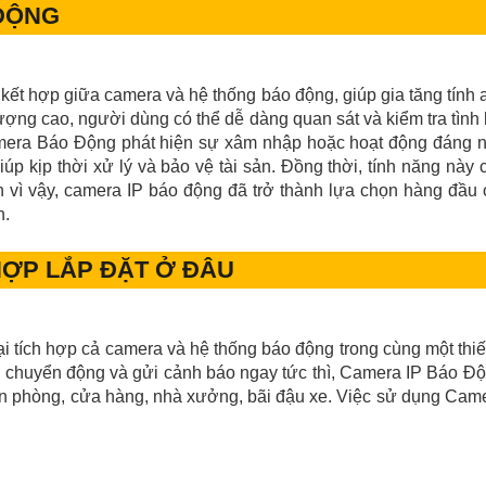
 ĐỘNG
 kết hợp giữa camera và hệ thống báo động, giúp gia tăng tính
 lượng cao, người dùng có thể dễ dàng quan sát và kiểm tra tình
Camera Báo Động phát hiện sự xâm nhập hoặc hoạt động đáng n
 kịp thời xử lý và bảo vệ tài sản. Đồng thời, tính năng này 
 vì vậy, camera IP báo động đã trở thành lựa chọn hàng đầu 
h.
HỢP LẮP ĐẶT Ở ĐÂU
i tích hợp cả camera và hệ thống báo động trong cùng một thiết 
n chuyển động và gửi cảnh báo ngay tức thì, Camera IP Báo Độ
văn phòng, cửa hàng, nhà xưởng, bãi đậu xe. Việc sử dụng Came