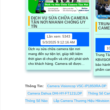
DỊCH VỤ SỬA CHỮA CAMERA
TẬN NƠI NHANH CHÓNG UY
TRUN
TÍN
CAME
Lần xem: 5343
5/3/2025 9:12:16 AM
1
Dịch vụ sửa chữa camera tận nơi
mang đến sự tiện lợi, giúp tiết kiệm
Trung T
thời gian di chuyển và chi phí phát sinh
KBVISION
cho khách hàng. Camera sẽ được
bảo hành
kiểm tra, khắc phục sự cố ngay tại nhà
phẩm camera
với quy trình nhanh chóng, chuyên
kỹ thuật 
nghiệp
tôi cam k
tin tưởn
Thông Tin:
Camera Visioncop VSC-IP1850RA-DP
Camera Dahua DHI-HY-FT121LDP
Thông Số Ca
Thông Số Nào
Lắp Camera Thương Hiệu Hikvision