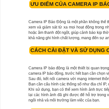
ƯU ĐIỂM CỦA CAMERA IP BÁ
Camera IP Báo Động là một phần không thể th
xem và giám sát từ xa mọi hoạt động trong n
hoặc âm thanh đột ngột, giúp cảnh báo kịp thờ
khả năng ghi hình chất lượng, mang đến sự an t
CÁCH CÀI ĐẶT VÀ SỬ DỤNG 
Camera IP báo động là một thiết bị quan trọ
camera IP báo động, trước hết bạn cần chọn vị
Sau đó, kết nối camera với mạng internet thô
Bạn cần cấu hình các thông số như địa chỉ IP,
Khi sử dụng, bạn có thể xem hình ảnh trực tiế
lại các hình ảnh đã ghi được để hỗ trợ trong
ngôi nhà và môi trường làm việc của bạn.