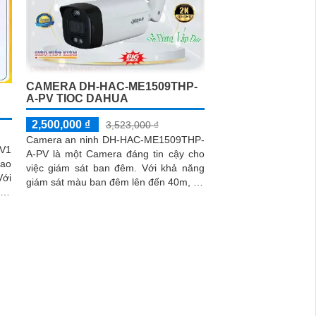
CAMERA DH-HAC-ME1509THP-
A-PV TIOC DAHUA
2,500,000 ₫
3,523,000 ₫
Camera an ninh DH-HAC-ME1509THP-
V1
A-PV là một Camera đáng tin cậy cho
cao
việc giám sát ban đêm. Với khả năng
giám sát màu ban đêm lên đến 40m, nó
0m,
cho phép bạn xem hình ảnh rõ nét
đêm
ngay cả trong điều kiện ánh sáng yếu