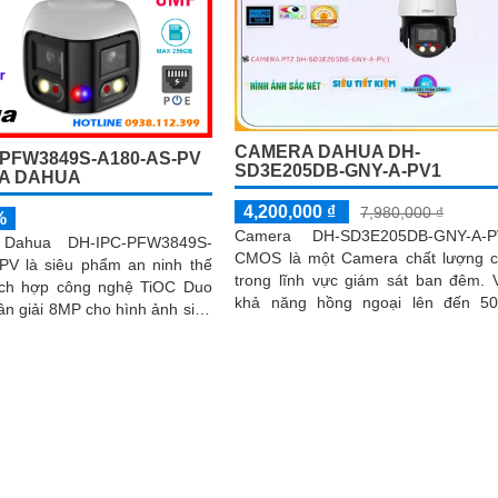
CAMERA DAHUA DH-
-PFW3849S-A180-AS-PV
SD3E205DB-GNY-A-PV1
A DAHUA
4,200,000 ₫
7,980,000 ₫
%
Camera DH-SD3E205DB-GNY-A-P
Dahua DH-IPC-PFW3849S-
CMOS là một Camera chất lượng 
PV là siêu phẩm an ninh thế
trong lĩnh vực giám sát ban đêm. Với
ích hợp công nghệ TiOC Duo
khả năng hồng ngoại lên đến 5
ân giải 8MP cho hình ảnh siêu
camera này cho phép xem xa ban 
nhìn toàn cảnh 180°. Hỗ trợ
một cách rõ ràng và sắc nét
 ban đêm vượt trội với hồng
m, full color 20m, đàm thoại
u rõ ràng, cùng khe cắm thẻ
B đáp ứng nhu cầu lưu trữ
thiết kế chuẩn IP67 chống bụi
p nguồn POE