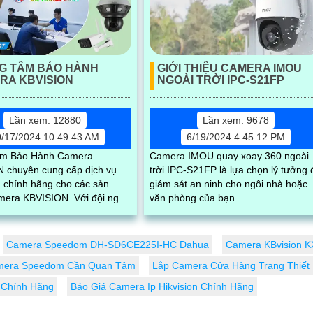
G TÂM BẢO HÀNH
GIỚI THIỆU CAMERA IMOU
RA KBVISION
NGOÀI TRỜI IPC-S21FP
Lần xem: 12880
Lần xem: 9678
0/17/2024 10:49:43 AM
6/19/2024 4:45:12 PM
âm Bảo Hành Camera
Camera IMOU quay xoay 360 ngoài
 chuyên cung cấp dịch vụ
trời IPC-S21FP là lựa chọn lý tưởng 
 chính hãng cho các sản
giám sát an ninh cho ngôi nhà hoặc
 KBVISION. Với đội ngũ
văn phòng của bạn. . .
viên giàu kinh nghiệm, chúng
ết đem đến sự hài lòng và sự
g cao nhất cho khách hàng
Camera Speedom DH-SD6CE225I-HC Dahua
Camera KBvision 
mera Speedom Cần Quan Tâm
Lắp Camera Cửa Hàng Trang Thiết 
 Chính Hãng
Báo Giá Camera Ip Hikvision Chính Hãng