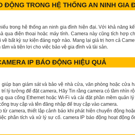
O ĐỘNG TRONG HỆ THỐNG AN NINH GIA 
iếu trong hệ thống an ninh gia đình hiện đại. Với khả năng k
hà qua điện thoại hoặc máy tính. Camera này cũng tích hợp 
i về bất kỳ sự kiện đáng ngờ nào. Mang lại giá trị hơn cả Ca
âm và tiện lợi cho việc bảo vệ gia đình và tài sản.
CAMERA IP BÁO ĐỘNG HIỆU QUẢ
ng giúp bạn giám sát và bảo vệ nhà cửa, văn phòng hoặc cửa h
 trí lý tưởng để đặt camera, Hãy Tin rằng camera có tầm nhìn rộ
ng qua cổng Ethernet hoặc Wi-Fi và cài đặt phần mềm quản lý 
 cổng truy cập và tên đăng nhập để truy cập vào camera.
p từ camera, thiết lập cảnh báo khi phát hiện chuyển động hoặ
 việc phân tích và xử lý sự cố. camera IP báo động hoạt động 