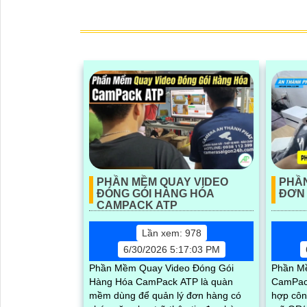
PHẦN MỀM QUAY VIDEO
PHẦN
ĐÓNG GÓI HÀNG HÓA
ĐƠN
CAMPACK ATP
Lần xem: 978
6/30/2026 5:17:03 PM
Phần Mềm Quay Video Đóng Gói
Phần M
Hàng Hóa CamPack ATP là quàn
CamPack
mềm dùng để quản lý đơn hàng có
hợp côn