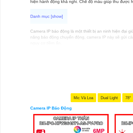
hiện hành động khả nghi. Chế độ màu giúp thu được hìn
Camera IP báo động là một thiết bị an ninh hiện đại g
năng báo động chuyển động, camera IP này sẽ gửi cản
nguy cơ tiềm ẩn.
Người dùng có thể dễ dàng theo dõi và quản lý hình ả
gìn an ninh cho gia đình và tài sản. Đồng thời, với tí
nhân hay giải quyết vấn đề một cách hiệu quả.
Mic Và Loa
Dual Light
78°
Camera IP Báo Động