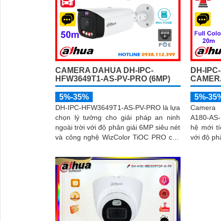
CAMERA DAHUA DH-IPC-
DH-IPC
HFW3649T1-AS-PV-PRO (6MP)
CAMER
5%-35%
5%-35
DH-IPC-HFW3649T1-AS-PV-PRO là lựa
Camera 
chọn lý tưởng cho giải pháp an ninh
A180-AS-
ngoài trời với độ phân giải 6MP siêu nét
hệ mới t
và công nghệ WizColor TiOC PRO cho
với độ ph
hình ảnh có màu 24/7. Tích hợp trí tuệ
nét và góc 
'
nhân tạo AI giúp phân biệt chính xác
ghi hình
người và phương tiện hỗ trợ đàm thoại
ngoại 25
hai chiều, ghi hình linh hoạt với khe thẻ
hai chiề
nhớ lên đến 512GB
nhớ 256G
dài hạn, 
nước, cấ