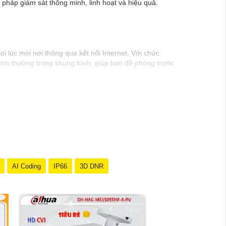
 pháp giám sát thông minh, linh hoạt và hiệu quả.
 lúc mọi nơi thông qua kết nối Internet. Với chức
ình thường trong khung hình, giúp bạn đề phòng trước
ừ đó cung cấp sự yên tâm và an tâm hơn với việc giữ
 ra trong quá khứ để phục vụ cho việc xác định nguyên
AI Coding
IP66
3D DNR