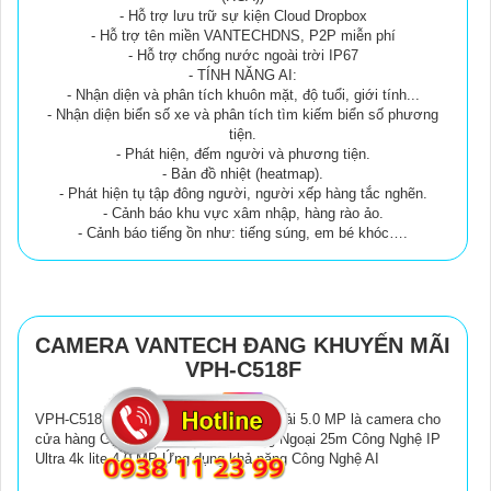
- Hỗ trợ lưu trữ sự kiện Cloud Dropbox
- Hỗ trợ tên miền VANTECHDNS, P2P miễn phí
- Hỗ trợ chống nước ngoài trời IP67
- TÍNH NĂNG AI:
- Nhận diện và phân tích khuôn mặt, độ tuổi, giới tính...
- Nhận diện biển số xe và phân tích tìm kiếm biển số phương
tiện.
- Phát hiện, đếm người và phương tiện.
- Bản đồ nhiệt (heatmap).
- Phát hiện tụ tập đông người, người xếp hàng tắc nghẽn.
- Cảnh báo khu vực xâm nhập, hàng rào ảo.
- Cảnh báo tiếng ồn như: tiếng súng, em bé khóc….
CAMERA VANTECH ĐANG KHUYẾN MÃI
VPH-C518F
VPH-C518F Hãng VanTech Độ Phân Giải 5.0 MP là camera cho
cửa hàng Công nghệ thiếu sáng Hồng Ngoại 25m Công Nghệ IP
Ultra 4k lite 4.0 MP Ứng dụng khả năng Công Nghệ AI