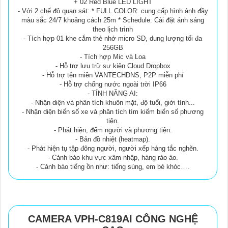
+ 02 Red Blue LED LIGHT
- Với 2 chế độ quan sát: * FULL COLOR: cung cấp hình ảnh đầy
màu sắc 24/7 khoảng cách 25m * Schedule: Cài đặt ánh sáng
theo lịch trình
- Tích hợp 01 khe cắm thẻ nhớ micro SD, dung lượng tối đa
256GB
- Tích hợp Mic và Loa
- Hỗ trợ lưu trữ sự kiện Cloud Dropbox
- Hỗ trợ tên miền VANTECHDNS, P2P miễn phí
- Hỗ trợ chống nước ngoài trời IP66
- TÍNH NĂNG AI:
- Nhận diện và phân tích khuôn mặt, độ tuổi, giới tính...
- Nhận diện biển số xe và phân tích tìm kiếm biển số phương
tiện.
- Phát hiện, đếm người và phương tiện.
- Bản đồ nhiệt (heatmap).
- Phát hiện tụ tập đông người, người xếp hàng tắc nghẽn.
- Cảnh báo khu vực xâm nhập, hàng rào ảo.
- Cảnh báo tiếng ồn như: tiếng súng, em bé khóc….
CAMERA VPH-C819AI CÔNG NGHỆ