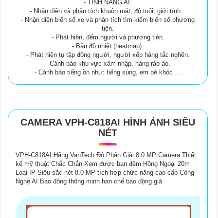
- TÍNH NĂNG AI:
- Nhận diện và phân tích khuôn mặt, độ tuổi, giới tính...
- Nhận diện biển số xe và phân tích tìm kiếm biển số phương
tiện.
- Phát hiện, đếm người và phương tiện.
- Bản đồ nhiệt (heatmap).
- Phát hiện tụ tập đông người, người xếp hàng tắc nghẽn.
- Cảnh báo khu vực xâm nhập, hàng rào ảo.
- Cảnh báo tiếng ồn như: tiếng súng, em bé khóc….
CAMERA VPH-C818AI HÌNH ẢNH SIÊU
NÉT
VPH-C818AI Hãng VanTech Độ Phân Giải 8.0 MP Camera Thiết
kế mỹ thuật Chắc Chắn Xem được ban đêm Hồng Ngoại 20m
Loại IP Siêu sắc nét 8.0 MP tích hợp chức năng cao cấp Công
Nghệ AI Báo động thông minh hạn chế báo động giả