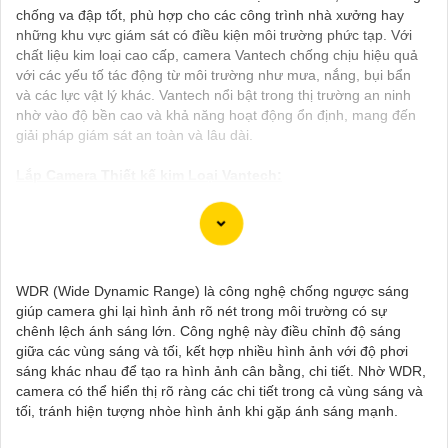
chống va đập tốt, phù hợp cho các công trình nhà xưởng hay
những khu vực giám sát có điều kiện môi trường phức tạp. Với
chất liệu kim loại cao cấp, camera Vantech chống chịu hiệu quả
với các yếu tố tác động từ môi trường như mưa, nắng, bụi bẩn
và các lực vật lý khác. Vantech nổi bật trong thị trường an ninh
nhờ vào độ bền cao và khả năng hoạt động ổn định, mang đến
giải pháp giám sát an toàn và lâu dài.
Lắp Camera Thiết kế kim Loại Vantech:
(
2,600,000 ₫
)
Camera VP-411SIP VanTech ❇
(
30%
)
Camera VP-M5264IP Thiêt Kế Dome Nhỏ Gọn
WDR (Wide Dynamic Range) là công nghệ chống ngược sáng
giúp camera ghi lại hình ảnh rõ nét trong môi trường có sự
(
30%
)
Camera ❂ VP-M2264IP Thiết Kệ Đẹp
chênh lệch ánh sáng lớn. Công nghệ này điều chỉnh độ sáng
giữa các vùng sáng và tối, kết hợp nhiều hình ảnh với độ phơi
(
00 ₫
)
Camera VP-I4896VBP-A VanTech Thiết Kế Đẹp
sáng khác nhau để tạo ra hình ảnh cân bằng, chi tiết. Nhờ WDR,
camera có thể hiển thị rõ ràng các chi tiết trong cả vùng sáng và
(
00 ₫
)
Camera VP-I2696BP-A Hồng Ngoại
tối, tránh hiện tượng nhòe hình ảnh khi gặp ánh sáng mạnh.
Camera Thết Kế Kim Loại Vantech