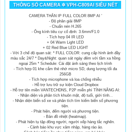
THÔNG SỐ CAMERA ✲ VPH-C809AI SIÊU NÉT
CAMERA THÂN IP FULL COLOR 8MP AI '
- Độ phân giải 8MP
- Chuẩn nén H.265
- Ống kính tiêu cự cố định: 3.6mm/F1.0
- Tích hợp 04 IR LED
+ 04 Warm Light LED
+ 02 Red Blue LED LIGHT
- Với 3 chế độ quan sát: * FULL COLOR: cung cấp hình ảnh đầy
màu sắc 24/7 * Day&Night: quan sát ngày đêm với tầm xa hồng
ngoại 25m * Schedule: Cài đặt ánh sáng theo lịch trình
- Tích hợp 01 khe cắm thẻ nhớ micro SD, dung lượng tối đa
256GB
- Tích hợp microphone và loa chống nhiễu
- Hỗ trợ lưu trữ sự kiện Cloud Dropbox
- Hỗ trợ tên miền VANTECHDNS, P2P miễn phí TÍNH NĂNG AI:
- Nhận diện và phân tích khuôn mặt, độ tuổi, giới tính...
- Nhận diện biển số xe và phân tích tìm kiếm biển số phương
tiện.
- Phát hiện, đếm người và phương tiện.
- Bản đồ nhiệt (heatmap).
- Phát hiện tụ tập đông người, người xếp hàng tắc nghẽn.
- Cảnh báo khu vực xâm nhập, hàng rào ảo.