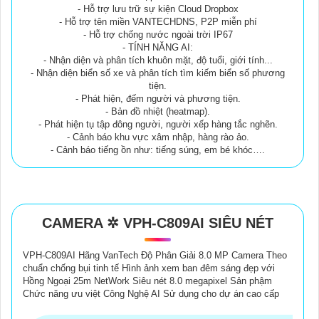
- Hỗ trợ lưu trữ sự kiện Cloud Dropbox
- Hỗ trợ tên miền VANTECHDNS, P2P miễn phí
- Hỗ trợ chống nước ngoài trời IP67
- TÍNH NĂNG AI:
- Nhận diện và phân tích khuôn mặt, độ tuổi, giới tính...
- Nhận diện biển số xe và phân tích tìm kiếm biển số phương
tiện.
- Phát hiện, đếm người và phương tiện.
- Bản đồ nhiệt (heatmap).
- Phát hiện tụ tập đông người, người xếp hàng tắc nghẽn.
- Cảnh báo khu vực xâm nhập, hàng rào ảo.
- Cảnh báo tiếng ồn như: tiếng súng, em bé khóc….
CAMERA ✲ VPH-C809AI SIÊU NÉT
VPH-C809AI Hãng VanTech Độ Phân Giải 8.0 MP Camera Theo
chuẩn chống bụi tinh tế Hình ảnh xem ban đêm sáng đẹp với
Hồng Ngoại 25m NetWork Siêu nét 8.0 megapixel Sản phậm
Chức năng ưu việt Công Nghệ AI Sử dụng cho dự án cao cấp