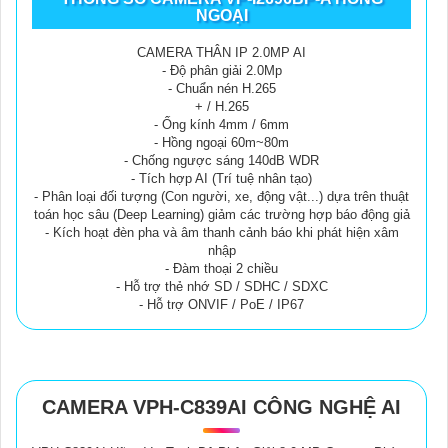
NGOẠI
CAMERA THÂN IP 2.0MP AI
- Độ phân giải 2.0Mp
- Chuẩn nén H.265
+ / H.265
- Ống kính 4mm / 6mm
- Hồng ngoại 60m~80m
- Chống ngược sáng 140dB WDR
- Tích hợp AI (Trí tuệ nhân tạo)
- Phân loại đối tượng (Con người, xe, động vật...) dựa trên thuật
toán học sâu (Deep Learning) giảm các trường hợp báo động giả
- Kích hoạt đèn pha và âm thanh cảnh báo khi phát hiện xâm
nhập
- Đàm thoại 2 chiều
- Hỗ trợ thẻ nhớ SD / SDHC / SDXC
- Hỗ trợ ONVIF / PoE / IP67
CAMERA VPH-C839AI CÔNG NGHỆ AI