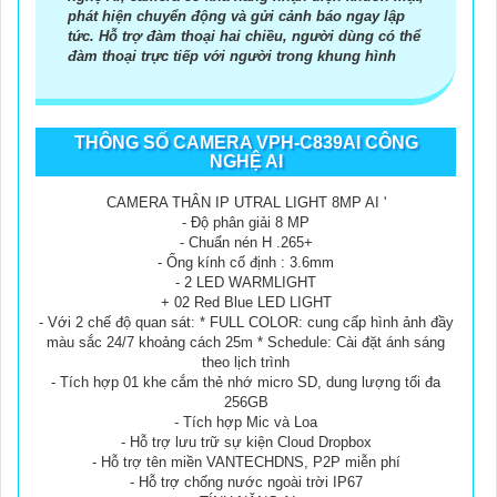
phát hiện chuyển động và gửi cảnh báo ngay lập
tức. Hỗ trợ đàm thoại hai chiều, người dùng có thể
đàm thoại trực tiếp với người trong khung hình
THÔNG SỐ CAMERA VPH-C839AI CÔNG
NGHỆ AI
CAMERA THÂN IP UTRAL LIGHT 8MP AI '
- Độ phân giải 8 MP
- Chuẩn nén H .265+
- Ống kính cố định : 3.6mm
- 2 LED WARMLIGHT
+ 02 Red Blue LED LIGHT
- Với 2 chế độ quan sát: * FULL COLOR: cung cấp hình ảnh đầy
màu sắc 24/7 khoảng cách 25m * Schedule: Cài đặt ánh sáng
theo lịch trình
- Tích hợp 01 khe cắm thẻ nhớ micro SD, dung lượng tối đa
256GB
- Tích hợp Mic và Loa
- Hỗ trợ lưu trữ sự kiện Cloud Dropbox
- Hỗ trợ tên miền VANTECHDNS, P2P miễn phí
- Hỗ trợ chống nước ngoài trời IP67