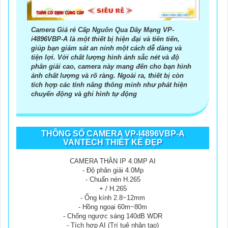
Camera Giá rẻ Cấp Nguồn Qua Dây Mạng VP-
i4896VBP-A là một thiết bị hiện đại và tiên tiến,
giúp bạn giám sát an ninh một cách dễ dàng và
tiện lợi. Với chất lượng hình ảnh sắc nét và độ
phân giải cao, camera này mang đến cho bạn hình
ảnh chất lượng và rõ ràng. Ngoài ra, thiết bị còn
tích hợp các tính năng thông minh như phát hiện
chuyển động và ghi hình tự động
THÔNG SỐ CAMERA VP-I4896VBP-A
VANTECH THIẾT KẾ ĐẸP
CAMERA THÂN IP 4.0MP AI
- Độ phân giải 4.0Mp
- Chuẩn nén H.265
+ / H.265
- Ống kính 2.8~12mm
- Hồng ngoại 60m~80m
- Chống ngược sáng 140dB WDR
- Tích hợp AI (Trí tuệ nhân tạo)