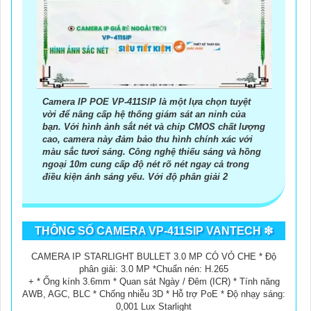
6:
Xem xét giá cả: Xác định ngân sách của bạn để chọn camera
kim loại phù hợp với túi tiền.
Hy vọng những gợi ý trên sẽ giúp bạn chọn lựa được một chiếc
camera kim loại hoàn hảo.
Camera IP POE VP-411SIP là một lựa chọn tuyệt
vời để nâng cấp hệ thống giám sát an ninh của
bạn. Với hình ảnh sắt nét và chip CMOS chất lượng
cao, camera này đảm bảo thu hình chính xác với
màu sắc tươi sáng. Công nghệ thiếu sáng và hồng
ngoại 10m cung cấp độ nét rõ nét ngay cả trong
điều kiện ánh sáng yếu. Với độ phân giải 2
THÔNG SỐ CAMERA VP-411SIP VANTECH ❇
'
CAMERA IP STARLIGHT BULLET 3.0 MP CÓ VỎ CHE * Độ
phân giải: 3.0 MP *Chuẩn nén: H.265
+ * Ống kính 3.6mm * Quan sát Ngày / Đêm (ICR) * Tính năng
AWB, AGC, BLC * Chống nhiễu 3D * Hỗ trợ PoE * Độ nhạy sáng:
0,001 Lux Starlight