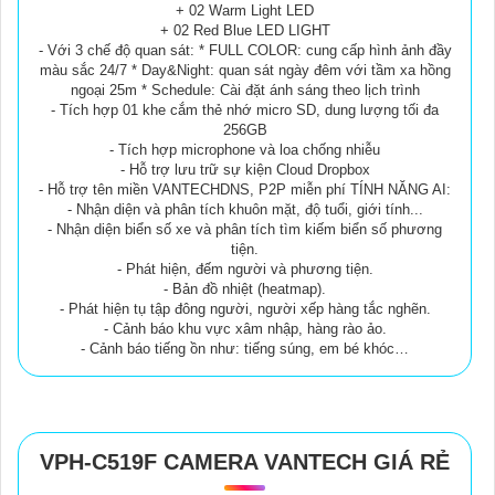
+ 02 Warm Light LED
+ 02 Red Blue LED LIGHT
- Với 3 chế độ quan sát: * FULL COLOR: cung cấp hình ảnh đầy
màu sắc 24/7 * Day&Night: quan sát ngày đêm với tầm xa hồng
ngoại 25m * Schedule: Cài đặt ánh sáng theo lịch trình
- Tích hợp 01 khe cắm thẻ nhớ micro SD, dung lượng tối đa
256GB
- Tích hợp microphone và loa chống nhiễu
- Hỗ trợ lưu trữ sự kiện Cloud Dropbox
- Hỗ trợ tên miền VANTECHDNS, P2P miễn phí TÍNH NĂNG AI:
- Nhận diện và phân tích khuôn mặt, độ tuổi, giới tính...
- Nhận diện biển số xe và phân tích tìm kiếm biển số phương
tiện.
- Phát hiện, đếm người và phương tiện.
- Bản đồ nhiệt (heatmap).
- Phát hiện tụ tập đông người, người xếp hàng tắc nghẽn.
- Cảnh báo khu vực xâm nhập, hàng rào ảo.
- Cảnh báo tiếng ồn như: tiếng súng, em bé khóc…
VPH-C519F CAMERA VANTECH GIÁ RẺ