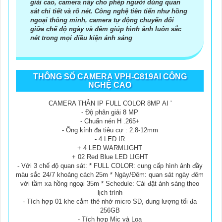
giải cao, camera này cho phép người dùng quan
sát chi tiết và rõ nét. Công nghệ tiên tiến như hồng
ngoại thông minh, camera tự động chuyển đổi
giữa chế độ ngày và đêm giúp hình ảnh luôn sắc
nét trong mọi điều kiện ánh sáng
THÔNG SỐ CAMERA VPH-C819AI CÔNG
NGHỆ CAO
CAMERA THÂN IP FULL COLOR 8MP AI '
- Độ phân giải 8 MP
- Chuẩn nén H .265+
- Ống kính đa tiêu cự : 2.8-12mm
- 4 LED IR
+ 4 LED WARMLIGHT
+ 02 Red Blue LED LIGHT
- Với 3 chế độ quan sát: * FULL COLOR: cung cấp hình ảnh đầy
màu sắc 24/7 khoảng cách 25m * Ngày/Đêm: quan sát ngày đêm
với tầm xa hồng ngoại 35m * Schedule: Cài đặt ánh sáng theo
lịch trình
- Tích hợp 01 khe cắm thẻ nhớ micro SD, dung lượng tối đa
256GB
- Tích hợp Mic và Loa