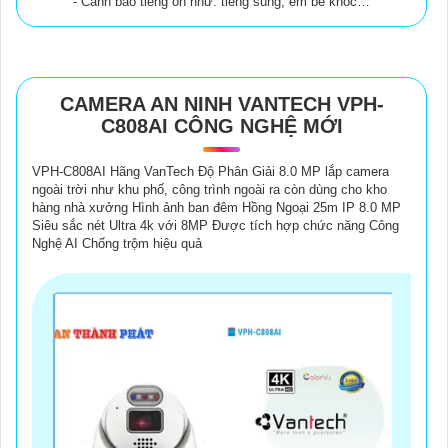
- Cảnh báo tiếng ồn như: tiếng súng, em bé khóc…
CAMERA AN NINH VANTECH VPH-
C808AI CÔNG NGHỆ MỚI
VPH-C808AI Hãng VanTech Độ Phân Giải 8.0 MP lắp camera
ngoài trời như khu phố, công trình ngoài ra còn dùng cho kho
hàng nhà xưởng Hình ảnh ban đêm Hồng Ngoại 25m IP 8.0 MP
Siêu sắc nét Ultra 4k với 8MP Được tích hợp chức năng Công
Nghệ AI Chống trộm hiệu quả