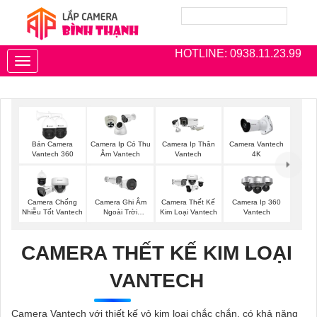
HOTLINE: 0938.11.23.99
Toggle
navigation
Bán Camera
Camera Ip Có Thu
Camera Ip Thân
Camera Vantech
Vantech 360
Âm Vantech
Vantech
4K
Camera Chống
Camera Ghi Âm
Camera Thết Kế
Camera Ip 360
Nhiễu Tốt Vantech
Ngoài Trời
Kim Loại Vantech
Vantech
Vantech
CAMERA THẾT KẾ KIM LOẠI
VANTECH
Camera Vantech với thiết kế vỏ kim loại chắc chắn, có khả năng