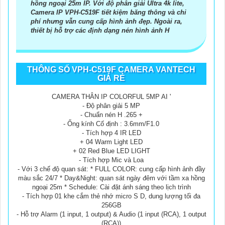
hồng ngoại 25m IP. Với độ phân giải Ultra 4k lite,
Camera IP VPH-C519F tiết kiệm băng thông và chi
phí nhưng vẫn cung cấp hình ảnh đẹp. Ngoài ra,
thiết bị hỗ trợ các định dạng nén hình ảnh H
THÔNG SỐ VPH-C519F CAMERA VANTECH
GIÁ RẺ
CAMERA THÂN IP COLORFUL 5MP AI '
- Độ phân giải 5 MP
- Chuẩn nén H .265 +
- Ống kính Cố định : 3.6mm/F1.0
- Tích hợp 4 IR LED
+ 04 Warm Light LED
+ 02 Red Blue LED LIGHT
- Tích hợp Mic và Loa
- Với 3 chế độ quan sát: * FULL COLOR: cung cấp hình ảnh đầy
màu sắc 24/7 * Day&Night: quan sát ngày đêm với tầm xa hồng
ngoại 25m * Schedule: Cài đặt ánh sáng theo lịch trình
- Tích hợp 01 khe cắm thẻ nhớ micro S D, dung lượng tối đa
256GB
- Hỗ trợ Alarm (1 input, 1 output) & Audio (1 input (RCA), 1 output
(RCA))