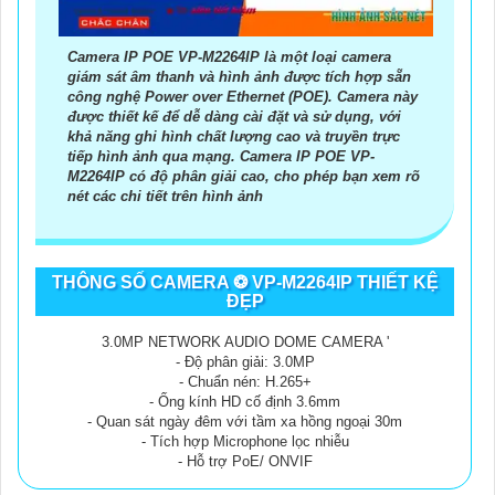
Camera IP POE VP-M2264IP là một loại camera
giám sát âm thanh và hình ảnh được tích hợp sẵn
công nghệ Power over Ethernet (POE). Camera này
được thiết kế để dễ dàng cài đặt và sử dụng, với
khả năng ghi hình chất lượng cao và truyền trực
tiếp hình ảnh qua mạng. Camera IP POE VP-
M2264IP có độ phân giải cao, cho phép bạn xem rõ
nét các chi tiết trên hình ảnh
THÔNG SỐ CAMERA ❂ VP-M2264IP THIẾT KỆ
ĐẸP
3.0MP NETWORK AUDIO DOME CAMERA '
- Độ phân giải: 3.0MP
- Chuẩn nén: H.265+
- Ống kính HD cố định 3.6mm
- Quan sát ngày đêm với tầm xa hồng ngoại 30m
- Tích hợp Microphone lọc nhiễu
- Hỗ trợ PoE/ ONVIF