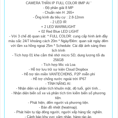
CAMERA THÂN IP FULL COLOR 8MP AI '
- Độ phân giải 8 MP
- Chuẩn nén H .265+
- Ống kính đa tiêu cự : 2.8-12mm
- 2 LED IR
+ 2 LED WARMLIGHT
+ 02 Red Blue LED LIGHT
- Với 3 chế độ quan sát: * FULL COLOR: cung cấp hình ảnh đầy
màu sắc 24/7 khoảng cách 20m * Ngày/Đêm: quan sát ngày đêm
với tầm xa hồng ngoại 25m * Schedule: Cài đặt ánh sáng theo
lịch trình
- Tích hợp 01 khe cắm thẻ nhớ micro SD, dung lượng tối đa
256GB
- Tích hợp Mic và Loa
- Hỗ trợ lưu trữ sự kiện Cloud Dropbox
- Hỗ trợ tên miền VANTECHDNS, P2P miễn phí
- Hỗ trợ chống nước ngoài trời IP67
- TÍNH NĂNG AI:
- Nhận diện và phân tích khuôn mặt, độ tuổi, giới tính...
- Nhận diện biển số xe và phân tích tìm kiếm biển số phương
tiện.
- Phát hiện, đếm người và phương tiện.
- Bản đồ nhiệt (heatmap).
- Phát hiện tụ tập đông người, người xếp hàng tắc nghẽn.
- Cảnh báo khu vực xâm nhập, hàng rào ảo.