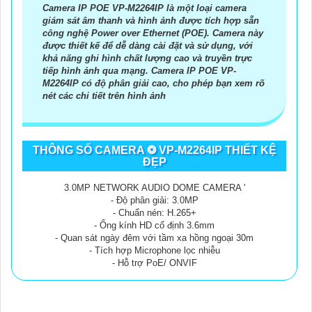
Camera IP POE VP-M2264IP là một loại camera
giám sát âm thanh và hình ảnh được tích hợp sẵn
công nghệ Power over Ethernet (POE). Camera này
được thiết kế để dễ dàng cài đặt và sử dụng, với
khả năng ghi hình chất lượng cao và truyền trực
tiếp hình ảnh qua mạng. Camera IP POE VP-
M2264IP có độ phân giải cao, cho phép bạn xem rõ
nét các chi tiết trên hình ảnh
THÔNG SỐ CAMERA ❂ VP-M2264IP THIẾT KỆ
ĐẸP
3.0MP NETWORK AUDIO DOME CAMERA '
- Độ phân giải: 3.0MP
- Chuẩn nén: H.265+
- Ống kính HD cố định 3.6mm
- Quan sát ngày đêm với tầm xa hồng ngoại 30m
- Tích hợp Microphone lọc nhiễu
- Hỗ trợ PoE/ ONVIF