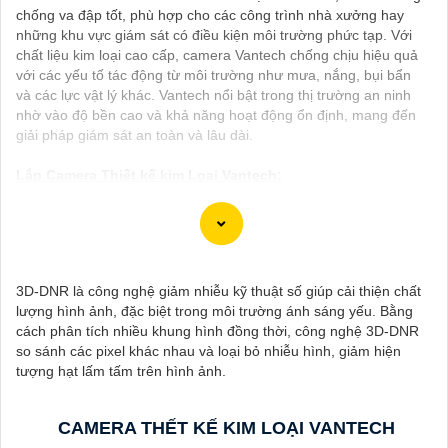
chống va đập tốt, phù hợp cho các công trình nhà xưởng hay
những khu vực giám sát có điều kiện môi trường phức tạp. Với
chất liệu kim loại cao cấp, camera Vantech chống chịu hiệu quả
với các yếu tố tác động từ môi trường như mưa, nắng, bụi bẩn
và các lực vật lý khác. Vantech nổi bật trong thị trường an ninh
nhờ vào độ bền cao và khả năng hoạt động ổn định, mang đến
giải pháp giám sát an toàn và lâu dài.
Lắp Camera Thiết kế kim Loại Vantech:
(
2,600,000 ₫
)
Camera VP-411SIP VanTech ❇
(
30%
)
Camera VP-M5264IP Thiêt Kế Dome Nhỏ Gọn
3D-DNR là công nghệ giảm nhiễu kỹ thuật số giúp cải thiện chất
lượng hình ảnh, đặc biệt trong môi trường ánh sáng yếu. Bằng
(
30%
)
Camera ❂ VP-M2264IP Thiết Kệ Đẹp
cách phân tích nhiều khung hình đồng thời, công nghệ 3D-DNR
so sánh các pixel khác nhau và loại bỏ nhiễu hình, giảm hiện
(
00 ₫
)
Camera VP-I4896VBP-A VanTech Thiết Kế Đẹp
tượng hạt lấm tấm trên hình ảnh.
(
00 ₫
)
Camera VP-I2696BP-A Hồng Ngoại
CAMERA THẾT KẾ KIM LOẠI VANTECH
Camera Thết Kế Kim Loại Vantech