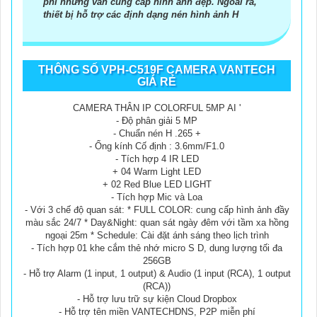
phí nhưng vẫn cung cấp hình ảnh đẹp. Ngoài ra,
thiết bị hỗ trợ các định dạng nén hình ảnh H
THÔNG SỐ VPH-C519F CAMERA VANTECH
GIÁ RẺ
CAMERA THÂN IP COLORFUL 5MP AI '
- Độ phân giải 5 MP
- Chuẩn nén H .265 +
- Ống kính Cố định : 3.6mm/F1.0
- Tích hợp 4 IR LED
+ 04 Warm Light LED
+ 02 Red Blue LED LIGHT
- Tích hợp Mic và Loa
- Với 3 chế độ quan sát: * FULL COLOR: cung cấp hình ảnh đầy
màu sắc 24/7 * Day&Night: quan sát ngày đêm với tầm xa hồng
ngoại 25m * Schedule: Cài đặt ánh sáng theo lịch trình
- Tích hợp 01 khe cắm thẻ nhớ micro S D, dung lượng tối đa
256GB
- Hỗ trợ Alarm (1 input, 1 output) & Audio (1 input (RCA), 1 output
(RCA))
- Hỗ trợ lưu trữ sự kiện Cloud Dropbox
- Hỗ trợ tên miền VANTECHDNS, P2P miễn phí