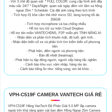
- Với 3 chế độ quan sát: * FULL COLOR: cung cấp hình ảnh đầy
màu sắc 24/7 * Day&Night: quan sát ngày đêm với tầm xa hồng
ngoại 25m * Schedule: Cài đặt ánh sáng theo lịch trình
- Tích hợp 01 khe cắm thẻ nhớ micro SD, dung lượng tối đa
256GB
- Tích hợp microphone và loa chống nhiễu
- Hỗ trợ lưu trữ sự kiện Cloud Dropbox
- Hỗ trợ tên miền VANTECHDNS, P2P miễn phí TÍNH NĂNG AI:
- Nhận diện và phân tích khuôn mặt, độ tuổi, giới tính...
- Nhận diện biển số xe và phân tích tìm kiếm biển số phương
tiện.
- Phát hiện, đếm người và phương tiện.
- Bản đồ nhiệt (heatmap).
- Phát hiện tụ tập đông người, người xếp hàng tắc nghẽn.
- Cảnh báo khu vực xâm nhập, hàng rào ảo.
- Cảnh báo tiếng ồn như: tiếng súng, em bé khóc…
VPH-C519F CAMERA VANTECH GIÁ RẺ
VPH-C519F Hãng VanTech Độ Phân Giải 5.0 MP lắp camera
ngoài trời khả năng giám sát ban đêm Hồng Ngoại 25m Camera