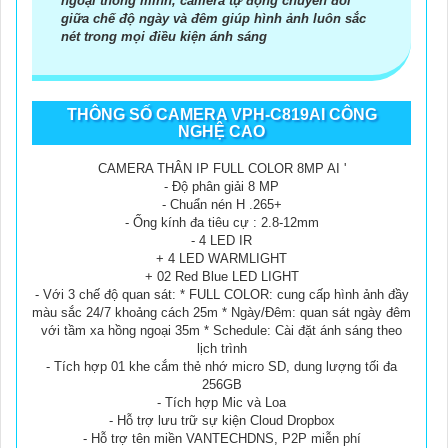
ngoại thông minh, camera tự động chuyển đổi
giữa chế độ ngày và đêm giúp hình ảnh luôn sắc
nét trong mọi điều kiện ánh sáng
THÔNG SỐ CAMERA VPH-C819AI CÔNG
NGHỆ CAO
CAMERA THÂN IP FULL COLOR 8MP AI '
- Độ phân giải 8 MP
- Chuẩn nén H .265+
- Ống kính đa tiêu cự : 2.8-12mm
- 4 LED IR
+ 4 LED WARMLIGHT
+ 02 Red Blue LED LIGHT
- Với 3 chế độ quan sát: * FULL COLOR: cung cấp hình ảnh đầy
màu sắc 24/7 khoảng cách 25m * Ngày/Đêm: quan sát ngày đêm
với tầm xa hồng ngoại 35m * Schedule: Cài đặt ánh sáng theo
lịch trình
- Tích hợp 01 khe cắm thẻ nhớ micro SD, dung lượng tối đa
256GB
- Tích hợp Mic và Loa
- Hỗ trợ lưu trữ sự kiện Cloud Dropbox
- Hỗ trợ tên miền VANTECHDNS, P2P miễn phí