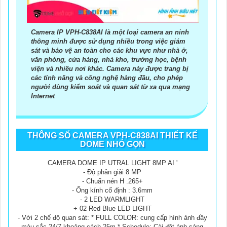
Camera IP VPH-C838AI là một loại camera an ninh
thông minh được sử dụng nhiều trong việc giám
sát và bảo vệ an toàn cho các khu vực như nhà ở,
văn phòng, cửa hàng, nhà kho, trường học, bệnh
viện và nhiều nơi khác. Camera này được trang bị
các tính năng và công nghệ hàng đầu, cho phép
người dùng kiểm soát và quan sát từ xa qua mạng
Internet
THÔNG SỐ CAMERA VPH-C838AI THIẾT KẾ
DOME NHỎ GỌN
CAMERA DOME IP UTRAL LIGHT 8MP AI '
- Độ phân giải 8 MP
- Chuẩn nén H .265+
- Ống kính cố định : 3.6mm
- 2 LED WARMLIGHT
+ 02 Red Blue LED LIGHT
- Với 2 chế độ quan sát: * FULL COLOR: cung cấp hình ảnh đầy
màu sắc 24/7 khoảng cách 25m * Schedule: Cài đặt ánh sáng