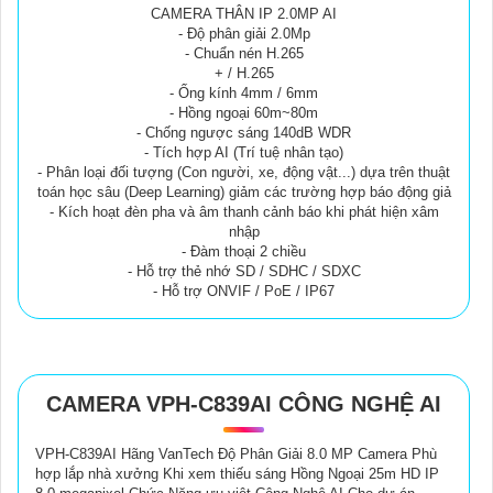
CAMERA THÂN IP 2.0MP AI
- Độ phân giải 2.0Mp
- Chuẩn nén H.265
+ / H.265
- Ống kính 4mm / 6mm
- Hồng ngoại 60m~80m
- Chống ngược sáng 140dB WDR
- Tích hợp AI (Trí tuệ nhân tạo)
- Phân loại đối tượng (Con người, xe, động vật...) dựa trên thuật
toán học sâu (Deep Learning) giảm các trường hợp báo động giả
- Kích hoạt đèn pha và âm thanh cảnh báo khi phát hiện xâm
nhập
- Đàm thoại 2 chiều
- Hỗ trợ thẻ nhớ SD / SDHC / SDXC
- Hỗ trợ ONVIF / PoE / IP67
CAMERA VPH-C839AI CÔNG NGHỆ AI
VPH-C839AI Hãng VanTech Độ Phân Giải 8.0 MP Camera Phù
hợp lắp nhà xưởng Khi xem thiếu sáng Hồng Ngoại 25m HD IP