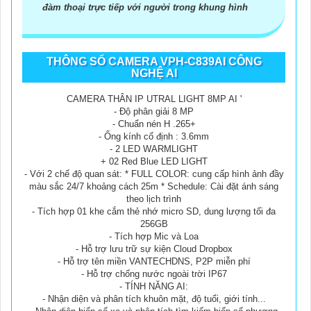
đàm thoại trực tiếp với người trong khung hình
THÔNG SỐ CAMERA VPH-C839AI CÔNG
NGHỆ AI
CAMERA THÂN IP UTRAL LIGHT 8MP AI '
- Độ phân giải 8 MP
- Chuẩn nén H .265+
- Ống kính cố định : 3.6mm
- 2 LED WARMLIGHT
+ 02 Red Blue LED LIGHT
- Với 2 chế độ quan sát: * FULL COLOR: cung cấp hình ảnh đầy
màu sắc 24/7 khoảng cách 25m * Schedule: Cài đặt ánh sáng
theo lịch trình
- Tích hợp 01 khe cắm thẻ nhớ micro SD, dung lượng tối đa
256GB
- Tích hợp Mic và Loa
- Hỗ trợ lưu trữ sự kiện Cloud Dropbox
- Hỗ trợ tên miền VANTECHDNS, P2P miễn phí
- Hỗ trợ chống nước ngoài trời IP67
- TÍNH NĂNG AI:
- Nhận diện và phân tích khuôn mặt, độ tuổi, giới tính...