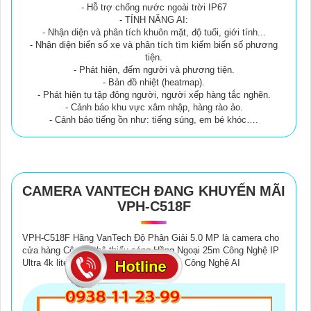
- Hỗ trợ chống nước ngoài trời IP67
- TÍNH NĂNG AI:
- Nhận diện và phân tích khuôn mặt, độ tuổi, giới tính...
- Nhận diện biển số xe và phân tích tìm kiếm biển số phương
tiện.
- Phát hiện, đếm người và phương tiện.
- Bản đồ nhiệt (heatmap).
- Phát hiện tụ tập đông người, người xếp hàng tắc nghẽn.
- Cảnh báo khu vực xâm nhập, hàng rào ảo.
- Cảnh báo tiếng ồn như: tiếng súng, em bé khóc….
CAMERA VANTECH ĐANG KHUYẾN MÃI
VPH-C518F
VPH-C518F Hãng VanTech Độ Phân Giải 5.0 MP là camera cho
cửa hàng Công nghệ thiếu sáng Hồng Ngoại 25m Công Nghệ IP
Ultra 4k lite 4.0 MP Ứng dụng khả năng Công Nghệ AI