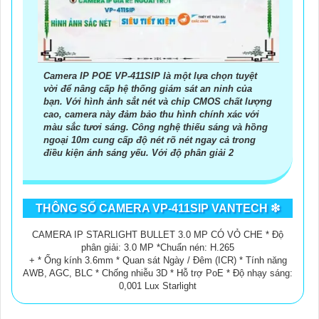
6:
Xem xét giá cả: Xác định ngân sách của bạn để chọn camera
kim loại phù hợp với túi tiền.
Hy vọng những gợi ý trên sẽ giúp bạn chọn lựa được một chiếc
camera kim loại hoàn hảo.
Camera IP POE VP-411SIP là một lựa chọn tuyệt
vời để nâng cấp hệ thống giám sát an ninh của
bạn. Với hình ảnh sắt nét và chip CMOS chất lượng
cao, camera này đảm bảo thu hình chính xác với
màu sắc tươi sáng. Công nghệ thiếu sáng và hồng
ngoại 10m cung cấp độ nét rõ nét ngay cả trong
điều kiện ánh sáng yếu. Với độ phân giải 2
THÔNG SỐ CAMERA VP-411SIP VANTECH ❇
CAMERA IP STARLIGHT BULLET 3.0 MP CÓ VỎ CHE * Độ
phân giải: 3.0 MP *Chuẩn nén: H.265
'
+ * Ống kính 3.6mm * Quan sát Ngày / Đêm (ICR) * Tính năng
AWB, AGC, BLC * Chống nhiễu 3D * Hỗ trợ PoE * Độ nhạy sáng:
0,001 Lux Starlight