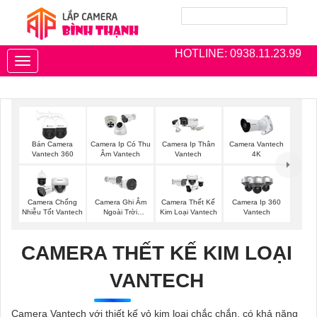
HOTLINE: 0938.11.23.99
Toggle
navigation
Bán Camera
Camera Ip Có Thu
Camera Ip Thân
Camera Vantech
Vantech 360
Âm Vantech
Vantech
4K
Camera Chống
Camera Ghi Âm
Camera Thết Kế
Camera Ip 360
Nhiễu Tốt Vantech
Ngoài Trời
Kim Loại Vantech
Vantech
Vantech
CAMERA THẾT KẾ KIM LOẠI
VANTECH
Camera Vantech với thiết kế vỏ kim loại chắc chắn, có khả năng