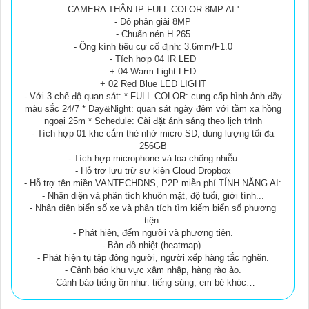
CAMERA THÂN IP FULL COLOR 8MP AI '
- Độ phân giải 8MP
- Chuẩn nén H.265
- Ống kính tiêu cự cố định: 3.6mm/F1.0
- Tích hợp 04 IR LED
+ 04 Warm Light LED
+ 02 Red Blue LED LIGHT
- Với 3 chế độ quan sát: * FULL COLOR: cung cấp hình ảnh đầy
màu sắc 24/7 * Day&Night: quan sát ngày đêm với tầm xa hồng
ngoại 25m * Schedule: Cài đặt ánh sáng theo lịch trình
- Tích hợp 01 khe cắm thẻ nhớ micro SD, dung lượng tối đa
256GB
- Tích hợp microphone và loa chống nhiễu
- Hỗ trợ lưu trữ sự kiện Cloud Dropbox
- Hỗ trợ tên miền VANTECHDNS, P2P miễn phí TÍNH NĂNG AI:
- Nhận diện và phân tích khuôn mặt, độ tuổi, giới tính...
- Nhận diện biển số xe và phân tích tìm kiếm biển số phương
tiện.
- Phát hiện, đếm người và phương tiện.
- Bản đồ nhiệt (heatmap).
- Phát hiện tụ tập đông người, người xếp hàng tắc nghẽn.
- Cảnh báo khu vực xâm nhập, hàng rào ảo.
- Cảnh báo tiếng ồn như: tiếng súng, em bé khóc…