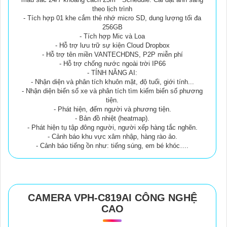
theo lịch trình
- Tích hợp 01 khe cắm thẻ nhớ micro SD, dung lượng tối đa
256GB
- Tích hợp Mic và Loa
- Hỗ trợ lưu trữ sự kiện Cloud Dropbox
- Hỗ trợ tên miền VANTECHDNS, P2P miễn phí
- Hỗ trợ chống nước ngoài trời IP66
- TÍNH NĂNG AI:
- Nhận diện và phân tích khuôn mặt, độ tuổi, giới tính...
- Nhận diện biển số xe và phân tích tìm kiếm biển số phương
tiện.
- Phát hiện, đếm người và phương tiện.
- Bản đồ nhiệt (heatmap).
- Phát hiện tụ tập đông người, người xếp hàng tắc nghẽn.
- Cảnh báo khu vực xâm nhập, hàng rào ảo.
- Cảnh báo tiếng ồn như: tiếng súng, em bé khóc….
CAMERA VPH-C819AI CÔNG NGHỆ
CAO