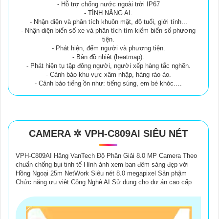
- Hỗ trợ chống nước ngoài trời IP67
- TÍNH NĂNG AI:
- Nhận diện và phân tích khuôn mặt, độ tuổi, giới tính...
- Nhận diện biển số xe và phân tích tìm kiếm biển số phương
tiện.
- Phát hiện, đếm người và phương tiện.
- Bản đồ nhiệt (heatmap).
- Phát hiện tụ tập đông người, người xếp hàng tắc nghẽn.
- Cảnh báo khu vực xâm nhập, hàng rào ảo.
- Cảnh báo tiếng ồn như: tiếng súng, em bé khóc….
CAMERA ✲ VPH-C809AI SIÊU NÉT
VPH-C809AI Hãng VanTech Độ Phân Giải 8.0 MP Camera Theo
chuẩn chống bụi tinh tế Hình ảnh xem ban đêm sáng đẹp với
Hồng Ngoại 25m NetWork Siêu nét 8.0 megapixel Sản phậm
Chức năng ưu việt Công Nghệ AI Sử dụng cho dự án cao cấp