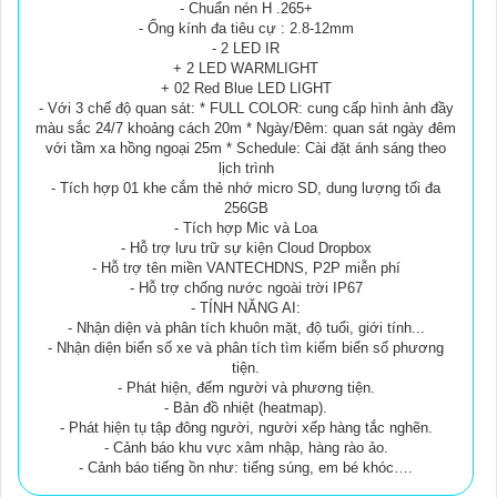
- Chuẩn nén H .265+
- Ống kính đa tiêu cự : 2.8-12mm
- 2 LED IR
+ 2 LED WARMLIGHT
+ 02 Red Blue LED LIGHT
- Với 3 chế độ quan sát: * FULL COLOR: cung cấp hình ảnh đầy
màu sắc 24/7 khoảng cách 20m * Ngày/Đêm: quan sát ngày đêm
với tầm xa hồng ngoại 25m * Schedule: Cài đặt ánh sáng theo
lịch trình
- Tích hợp 01 khe cắm thẻ nhớ micro SD, dung lượng tối đa
256GB
- Tích hợp Mic và Loa
- Hỗ trợ lưu trữ sự kiện Cloud Dropbox
- Hỗ trợ tên miền VANTECHDNS, P2P miễn phí
- Hỗ trợ chống nước ngoài trời IP67
- TÍNH NĂNG AI:
- Nhận diện và phân tích khuôn mặt, độ tuổi, giới tính...
- Nhận diện biển số xe và phân tích tìm kiếm biển số phương
tiện.
- Phát hiện, đếm người và phương tiện.
- Bản đồ nhiệt (heatmap).
- Phát hiện tụ tập đông người, người xếp hàng tắc nghẽn.
- Cảnh báo khu vực xâm nhập, hàng rào ảo.
- Cảnh báo tiếng ồn như: tiếng súng, em bé khóc….