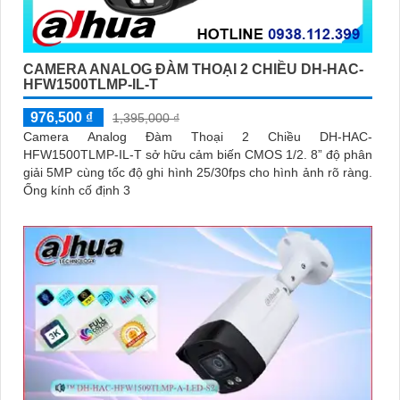
CAMERA ANALOG ĐÀM THOẠI 2 CHIỀU DH-HAC-
HFW1500TLMP-IL-T
976,500 ₫
1,395,000 ₫
Camera Analog Đàm Thoại 2 Chiều DH-HAC-
HFW1500TLMP-IL-T sở hữu cảm biến CMOS 1/2. 8” độ phân
giải 5MP cùng tốc độ ghi hình 25/30fps cho hình ảnh rõ ràng.
Ống kính cố định 3