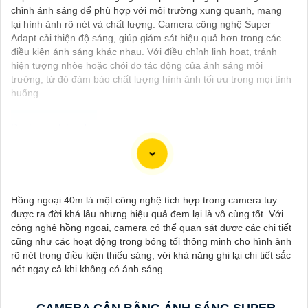
chỉnh ánh sáng để phù hợp với môi trường xung quanh, mang
lại hình ảnh rõ nét và chất lượng. Camera công nghệ Super
Adapt cải thiện độ sáng, giúp giám sát hiệu quả hơn trong các
điều kiện ánh sáng khác nhau. Với điều chỉnh linh hoạt, tránh
hiện tượng nhòe hoặc chói do tác động của ánh sáng môi
trường, từ đó đảm bảo chất lượng hình ảnh tối ưu trong mọi tình
huống.
Dạ chắc chắn, đây là tư vấn của tôi về Camera Dahua chính
hãng giá rẻ và chất lượng:
1:
Camera Dahua là một thương hiệu nổi tiếng về sản phẩm an
Hồng ngoại 40m là một công nghệ tích hợp trong camera tuy
ninh và giám sát.⚒
2:
Để Hoàn toàn tin cậy mua Camera Dahua
được ra đời khá lâu nhưng hiệu quả đem lại là vô cùng tốt. Với
chính hãng, bạn nên mua từ các cửa hàng uy tín hoặc các đại lý
công nghệ hồng ngoại, camera có thể quan sát được các chi tiết
chính thức của Dahua.☄️
3:
Mức giá của Camera Dahua có thể
cũng như các hoạt động trong bóng tối thông minh cho hình ảnh
thay đổi tùy vào model và chức năng của camera. Bạn nên tìm
rõ nét trong điều kiện thiếu sáng, với khả năng ghi lại chi tiết sắc
hiểu kỹ trước khi đầu tư.🎖️
4:
Chất lượng của Camera Dahua
nét ngay cả khi không có ánh sáng.
được đánh giá cao với độ phân giải cao, tính năng thông minh
và độ tin cậy.💖
5:
Nếu bạn muốn tìm camera Dahua giá rẻ, bạn
có thể tham khảo trên các website thương mại điện tử hoặc tại
CAMERA CÂN BẰNG ÁNH SÁNG SUPER