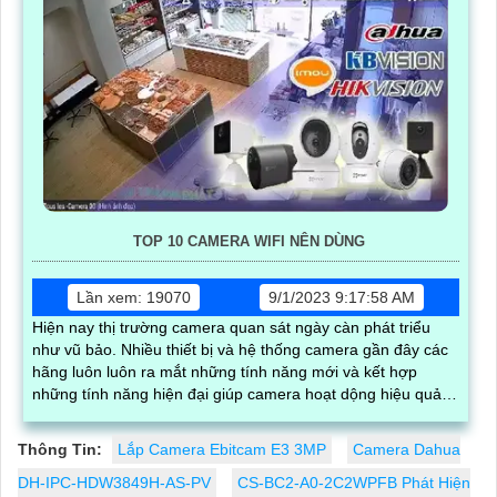
TOP 10 CAMERA WIFI NÊN DÙNG
Lần xem: 19070
9/1/2023 9:17:58 AM
Hiện nay thị trường camera quan sát ngày càn phát triểu
như vũ bảo. Nhiều thiết bị và hệ thống camera gần đây các
hãng luôn luôn ra mắt những tính năng mới và kết hợp
những tính năng hiện đại giúp camera hoạt dộng hiệu quả
hơn
Thông Tin:
Lắp Camera Ebitcam E3 3MP
Camera Dahua
DH-IPC-HDW3849H-AS-PV
CS-BC2-A0-2C2WPFB Phát Hiện