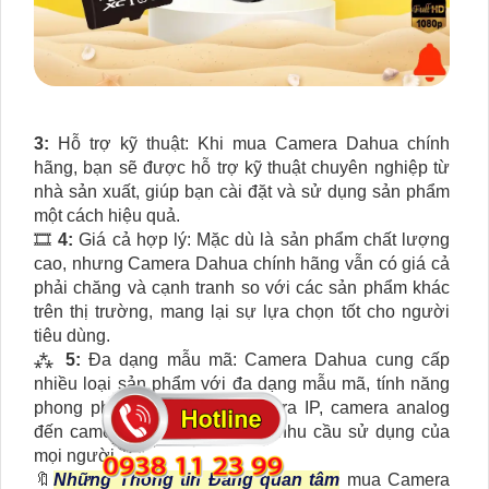
3:
Hỗ trợ kỹ thuật: Khi mua Camera Dahua chính
hãng, bạn sẽ được hỗ trợ kỹ thuật chuyên nghiệp từ
nhà sản xuất, giúp bạn cài đặt và sử dụng sản phẩm
một cách hiệu quả.
🎞
4:
Giá cả hợp lý: Mặc dù là sản phẩm chất lượng
cao, nhưng Camera Dahua chính hãng vẫn có giá cả
phải chăng và cạnh tranh so với các sản phẩm khác
trên thị trường, mang lại sự lựa chọn tốt cho người
tiêu dùng.
⁂
5:
Đa dạng mẫu mã: Camera Dahua cung cấp
nhiều loại sản phẩm với đa dạng mẫu mã, tính năng
phong phú, từ các dòng camera IP, camera analog
đến camera wifi, phù hợp với nhu cầu sử dụng của
mọi người.
🔖
Những Thông tin Đáng quan tâm
mua Camera