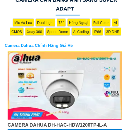
các cửa hàng điện tử.
Hy vọng rằng những thông tin trên sẽ giúp bạn chọn lựa được
ADAPT
Camera Dahua chính hãng, giá rẻ và chất lượng. Nếu bạn có
thêm câu hỏi hoặc cần tư vấn thêm, đừng ngần ngại để lại Cung
Mic Và Loa
Dual Light
78°
Hồng Ngoại
Full Color
AI
cấp cho công trình biết.
CMOS
Xoay 360
Speed Dome
AI Coding
IP66
3D DNR
Camera Dahua Chính Hãng Giá Rẻ
'
CAMERA DAHUA DH-HAC-HDW1200TP-IL-A