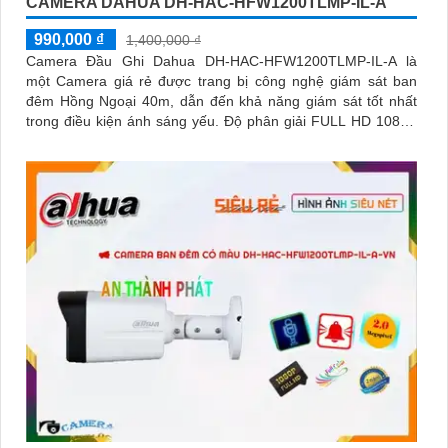
CAMERA DAHUA DH-HAC-HFW1200TLMP-IL-A
990,000 ₫
1,400,000 ₫
Camera Đầu Ghi Dahua DH-HAC-HFW1200TLMP-IL-A là
một Camera giá rẻ được trang bị công nghệ giám sát ban
đêm Hồng Ngoại 40m, dẫn đến khả năng giám sát tốt nhất
trong điều kiện ánh sáng yếu. Độ phân giải FULL HD 1080P
cho hình ảnh sắc nét