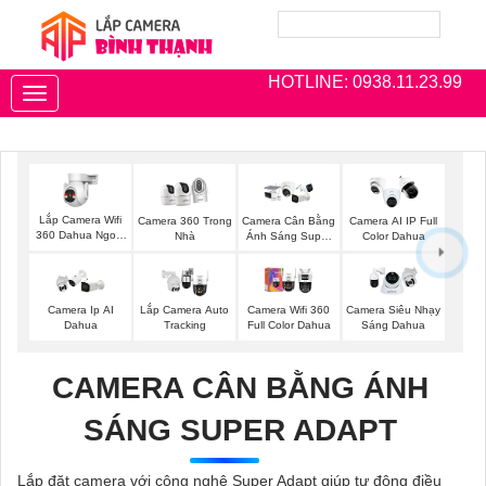
HOTLINE: 0938.11.23.99
Toggle
navigation
Lắp Camera Wifi
Camera 360 Trong
Camera Cân Bằng
Camera AI IP Full
360 Dahua Ngoài
Nhà
Ánh Sáng Super
Color Dahua
Trời
Adapt
Camera Ip AI
Lắp Camera Auto
Camera Wifi 360
Camera Siêu Nhạy
Dahua
Tracking
Full Color Dahua
Sáng Dahua
CAMERA CÂN BẰNG ÁNH
SÁNG SUPER ADAPT
Lắp đặt camera với công nghệ Super Adapt giúp tự động điều