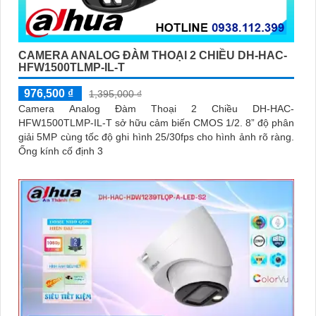
CAMERA ANALOG ĐÀM THOẠI 2 CHIỀU DH-HAC-
HFW1500TLMP-IL-T
976,500 ₫
1,395,000 ₫
Camera Analog Đàm Thoại 2 Chiều DH-HAC-
HFW1500TLMP-IL-T sở hữu cảm biến CMOS 1/2. 8” độ phân
giải 5MP cùng tốc độ ghi hình 25/30fps cho hình ảnh rõ ràng.
Ống kính cố định 3