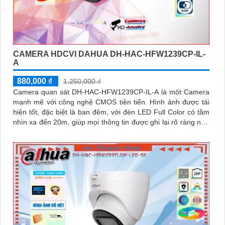
CAMERA HDCVI DAHUA DH-HAC-HFW1239CP-IL-
A
880,000 ₫
1,250,000 ₫
Camera quan sát DH-HAC-HFW1239CP-IL-A là một Camera
mạnh mẽ với công nghệ CMOS tiên tiến. Hình ảnh được tái
hiện tốt, đặc biệt là ban đêm, với đèn LED Full Color có tầm
nhìn xa đến 20m, giúp mọi thông tin được ghi lại rõ ràng như
ban ngày