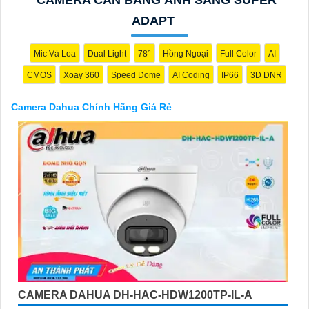
các cửa hàng điện tử.
Hy vọng rằng những thông tin trên sẽ giúp bạn chọn lựa được
ADAPT
Camera Dahua chính hãng, giá rẻ và chất lượng. Nếu bạn có
thêm câu hỏi hoặc cần tư vấn thêm, đừng ngần ngại để lại Cung
Mic Và Loa
Dual Light
78°
Hồng Ngoại
Full Color
AI
cấp cho công trình biết.
CMOS
Xoay 360
Speed Dome
AI Coding
IP66
3D DNR
Camera Dahua Chính Hãng Giá Rẻ
'
CAMERA DAHUA DH-HAC-HDW1200TP-IL-A