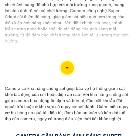
chỉnh ánh sáng để phù hợp với môi trường xung quanh, mang
lại hình ảnh rõ nét và chất lượng. Camera công nghệ Super
Adapt cải thiện độ sáng, giúp giám sát hiệu quả hơn trong các
điều kiện ánh sáng khác nhau. Với điều chỉnh linh hoạt, tránh
hiện tượng nhòe hoặc chói do tác động của ánh sáng môi
trường, từ đó đảm bảo chất lượng hình ảnh tối ưu trong mọi tình
huống.
Dạ chắc chắn, đây là tư vấn của tôi về Camera Dahua chính
hãng giá rẻ và chất lượng:
1:
Camera Dahua là một thương hiệu nổi tiếng về sản phẩm an
Camera có khả năng chống sét giúp bảo vệ hệ thống giám sát
ninh và giám sát.⚒
2:
Để Hoàn toàn tin cậy mua Camera Dahua
khỏi tác động của sét hoặc điện áp cao. Với khả năng chống sét
chính hãng, bạn nên mua từ các cửa hàng uy tín hoặc các đại lý
giúp camera hoạt động ổn định và bền bỉ, đặc biệt khi lắp đặt
chính thức của Dahua.☄️
3:
Mức giá của Camera Dahua có thể
ngoài trời hoặc ở khu vực có nguy cơ sét đánh. Giảm thiểu nguy
thay đổi tùy vào model và chức năng của camera. Bạn nên tìm
cơ hư hỏng do quá tải điện từ, đảm bảo an toàn và kéo dài tuổi
hiểu kỹ trước khi đầu tư.🎖️
4:
Chất lượng của Camera Dahua
thọ của camera, ngay cả trong điều kiện thời tiết khắc nghiệt.
được đánh giá cao với độ phân giải cao, tính năng thông minh
và độ tin cậy.💖
5:
Nếu bạn muốn tìm camera Dahua giá rẻ, bạn
có thể tham khảo trên các website thương mại điện tử hoặc tại
CAMERA CÂN BẰNG ÁNH SÁNG SUPER