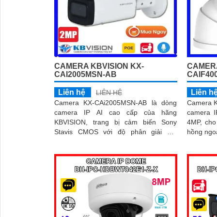
CAMERA KBVISION KX-
CAMERA
CAI2005MSN-AB
CAIF40
Liên hệ
Liên h
LIÊN HỆ
Camera KX-CAi2005MSN-AB là dòng
Camera K
camera IP AI cao cấp của hãng
camera I
KBVISION, trang bị cảm biến Sony
4MP, cho
'
Stavis CMOS với độ phân giải 2.0
hồng ngoại lê
Megapixel cho hình ảnh sắc nét và
trợ đèn 
chân thực
ánh sáng
động chủ
và còi hú