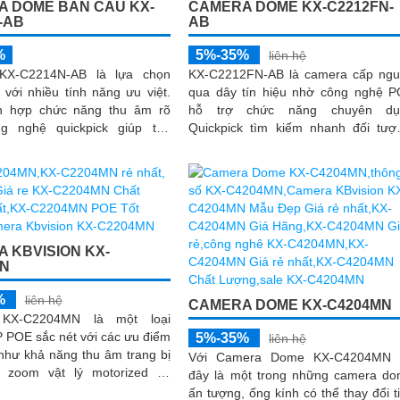
 DOME BÁN CẦU KX-
CAMERA DOME KX-C2212FN-
-AB
AB
%
5%-35%
liên hệ
KX-C2214N-AB là lựa chọn
KX-C2212FN-AB là camera cấp ng
với nhiều tính năng ưu việt.
qua dây tín hiệu nhờ công nghệ 
h hợp chức năng thu âm rõ
hỗ trợ chức năng chuyên dụ
g nghệ quickpick giúp tìm
Quickpick tìm kiếm nhanh đối tượ
anh chóng
Sử dụng chip xử lý Sony nổi bật 
công nghệ phát hiện người bằng
hình ảnh sắc nét và hồng ngoại 30m
 KBVISION KX-
MN
%
liên hệ
CAMERA DOME KX-C4204MN
KX-C2204MN là một loại
 POE sắc nét với các ưu điểm
5%-35%
liên hệ
 như khả năng thu âm trang bị
Với Camera Dome KX-C4204MN t
 zoom vật lý motorized và
đây là một trong những camera d
ược sáng DWDR 120db. Hình
ấn tượng, ống kính có thể thay đổi t