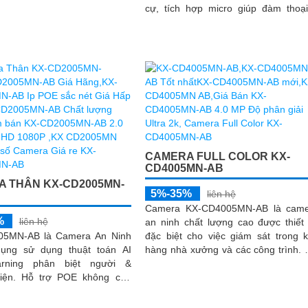
t dù lắp đặt ở đâu camera còn
cự, tích hợp micro giúp đàm thoạ
ăng phát hiện người/phương
chiều, hỗ trợ khe cắm thẻ nhớ d
lượng tối đa 256GB, nhìn ban 
bằng hồng ngoại lên đến 40m
CAMERA FULL COLOR KX-
CD4005MN-AB
 THÂN KX-CD2005MN-
5%-35%
liên hệ
Camera KX-CD4005MN-AB là came
%
liên hệ
an ninh chất lượng cao được thiết
05MN-AB là Camera An Ninh
đặc biệt cho việc giám sát trong 
ụng sử dụng thuật toán AI
hàng nhà xưởng và các công trình. Với
arning phân biệt người &
thiết kế thân kim loại chống báo đ
E không cần
giả camera có độ phân giải Ultra 2k 
iúp nhìn