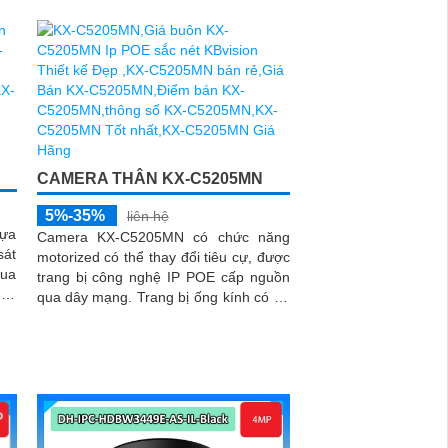
CAMERA THÂN KX-C5205MN
5%-35%
liên hệ
ựa
Camera KX-C5205MN có chức năng
sát
motorized có thể thay đổi tiêu cự, được
trang bị công nghệ IP POE cấp nguồn
qua dây mạng. Trang bị ống kính có độ
phân giải 5