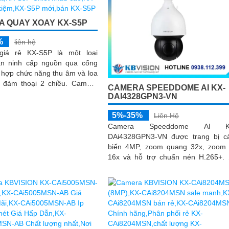
 QUAY XOAY KX-S5P
%
liên hệ
giá rẻ KX-S5P là một loại
n ninh cấp nguồn qua cổng
 hợp chức năng thu âm và loa
đàm thoại 2 chiều. Camera
CAMERA SPEEDDOME AI KX-
c trang bị chống ngược sáng
DAI4328GPN3-VN
g lại hình ảnh rõ nét ở mọi
 ánh sáng
5%-35%
Liên Hệ
Camera Speeddome AI K
DAi4328GPN3-VN được trang bị 
biến 4MP, zoom quang 32x, zoom
16x và hỗ trợ chuẩn nén H.265+.
nhạy sáng 0