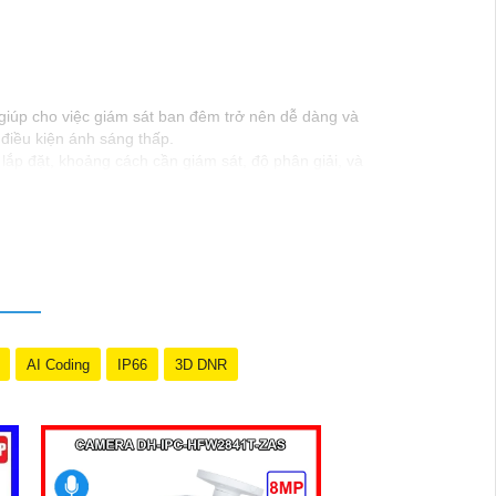
giúp cho việc giám sát ban đêm trở nên dễ dàng và
điều kiện ánh sáng thấp.
lắp đặt, khoảng cách cần giám sát, độ phân giải, và
 chất lượng hình ảnh ban đêm.
 Từng công trình có thể hỗ trợ bạn tốt hơn. Chúc bạn
AI Coding
IP66
3D DNR