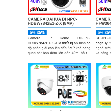
CAMERA DAHUA DH-IPC-
CAMERA
HDBW7842E1-Z-X (8MP)
HFW364
5%-35%
5%-35
Camera IP Dome DH-IPC-
DH-IPC-H
HDBW7842E1-Z-X là thiết bị an ninh có
chọn lý 
độ phân giải cao lên đến 8MP khả năng
ngoài trờ
quan sát ban đêm lên đến 40m, hỗ trợ
và công 
thẻ nhớ Micro SD 1TB và đàm thoại hai
hình ảnh có màu
chiều, camera mang đến trải nghiệm
nhân tạo
giám sát toàn diện. Đặc biệt, các tính
người và 
năng AI thông minh như nhận diện
hai chiều,
khuôn mặt và đếm người giúp nâng cao
nhớ lên 
hiệu quả quản lý và an ninh cho mọi
không gian trong nhà