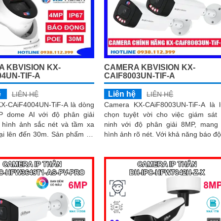
 KBVISION KX-
CAMERA KBVISION KX-
04UN-TIF-A
CAIF8003UN-TIF-A
ệ
Liên hệ
LIÊN HỆ
LIÊN HỆ
X-CAiF4004UN-TiF-A là dòng
Camera KX-CAiF8003UN-TiF-A là 
P dome AI với độ phân giải
chọn tuyệt vời cho việc giám sát
 hình ảnh sắc nét và tầm xa
ninh với độ phân giải 8MP, mang 
n đến 30m. Sản phẩm hỗ
hình ảnh rõ nét. Với khả năng báo động
LED tầm xa 30m, cùng chế độ
chủ động bằng đèn led xanh đỏ và 
 thông minh và tính năng báo
hú 110dB, camera đảm bảo phát h
 động bằng đèn LED xanh đỏ
và cảnh báo khi có xâm nhậpThiết
 110dB
Camera Giá Rẻ Công Nghệ POE K
CAiF8003UN-TiF-A tích hợp chức n
cao cấp Thu Âm Và Loa rõ ràng
mang lại trải nghiệm hình ảnh và
thanh tốt nhất