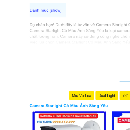
Dạ chào bạn! Dưới đây là tư vấn về Camera Starlight
Camera Starlight Có Màu Ánh Sáng Yếu là loại camera
chất lượng hơn. Camera này sử dụng công nghệ chống 
Việc lựa chọn Camera Starlight Có Màu Ánh Sáng Yếu ph
các yếu tố khác để chọn được loại camera phù hợp.
việc kết hợp Camera Starlight Có Màu Ánh Sáng Yếu vớ
Nếu bạn cần tư vấn thêm về Camera Starlight hoặc các 
lựa chọn được giải pháp phù hợp và hiệu quả!
Mic Và Loa
Dual Light
78°
Camera Starlight Có Màu Ánh Sáng Yếu