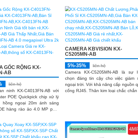
CAMERA KBVISION KX-
C5205MN-AB
5%-35%
liên hệ
 GỐC RỘNG KX-
Camera KX-C5205MN-AB là sự l
N-AB
chọn đáng tin cậy cho việc giám 
%
liên hệ
ngoại trời. Với khả năng cấp nguồn qua
an ninh KX-C4013FN-AB với
cổng RJ45. Thân kim loại chắc chắn và
ter POE Quickpick chip xử lý
khả năng chống nước IP 67. Với độ
 hồng ngoại 20m ánh sáng
phân giải 5
OE hàng rào ảo 4.0 MP phát
i Smart IR