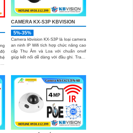
CAMERA KX-S3P KBVISION
5%-35%
Camera kbvision KX-S3P là loại camera
an ninh IP Wifi tích hợp chức năng cao
ng
cấp Thu Âm và Loa với chuẩn onvif
 độ
giúp kết nối dễ dàng với đầu ghi. Trang
ghệ
bị Chống Ngược Sáng DWDR hình ảnh
 và
rõ hơn dù ở đâu
TB.
iện
én
67,
sát
chỗ