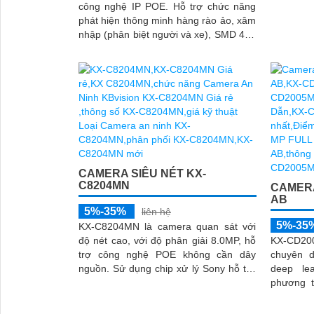
công nghệ IP POE. Hỗ trợ chức năng
ảnh rõ né
phát hiện thông minh hàng rào ảo, xâm
có khả n
nhập (phân biệt người và xe), SMD 4.0.
tiện
Tìm kiếm thông minh: Tìm kiếm...
CAMERA SIÊU NÉT KX-
C8204MN
CAMERA
AB
5%-35%
liên hệ
5%-35
KX-C8204MN là camera quan sát với
độ nét cao, với độ phân giải 8.0MP, hỗ
KX-CD20
trợ công nghệ POE không cần dây
chuyên d
nguồn. Sử dụng chip xử lý Sony hỗ trợ
deep le
phát hiện chuyển động giám sát ban...
phương tiện. Hỗ trợ PO
dây nguồn. Trang bị đèn Led g
hình...