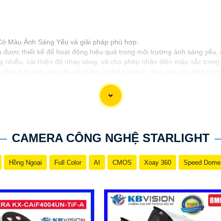
 Có Màu Ánh Sáng Yếu và giải pháp phù hợp:
 được thiết kế để hoạt động hiệu quả trong môi trường ánh sáng yếu, 
nhiễu, cải thiện độ nhạy sáng, và cho phép nhận diện màu sắc trong 
ải dựa trên nhu cầu sử dụng cụ thể của bạn. Bạn cần xác định vị trí 
i hệ thống đèn ngoại trợ cũng là một giải pháp hiệu quả để cải thiện
giải pháp an ninh khác, hãy cung cấp thêm thông tin chi tiết để chúng
CAMERA CÔNG NGHỆ STARLIGHT
Hồng Ngoại
Full Color
AI
CMOS
Xoay 360
Speed Dome