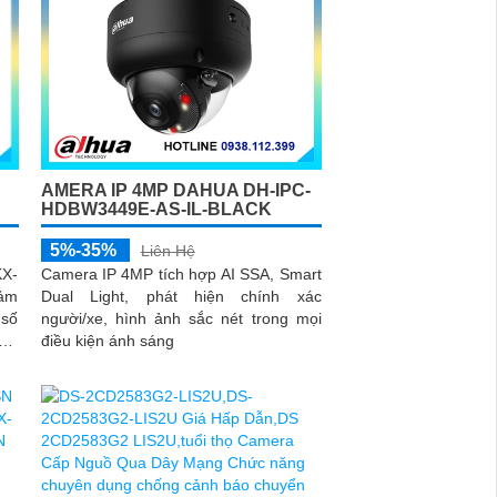
AMERA IP 4MP DAHUA DH-IPC-
HDBW3449E-AS-IL-BLACK
5%-35%
Liên Hệ
Camera IP 4MP tích hợp AI SSA, Smart
X-
Dual Light, phát hiện chính xác
cảm
người/xe, hình ảnh sắc nét trong mọi
 số
điều kiện ánh sáng
 Độ