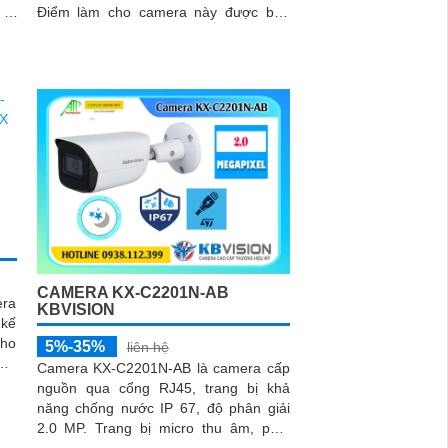
i 2
Điểm làm cho camera này được bán
ung
nhiều hơn là khả năng giám sát ban...
đêm
CAMERA KX-C2201N-AB
ra
KBVISION
 kế
kho
5%-35%
liên hệ
Camera KX-C2201N-AB là camera cấp
ộng
nguồn qua cổng RJ45, trang bị khả
4
năng chống nước IP 67, độ phân giải
2.0 MP. Trang bị micro thu âm, phát
hiện con người và chuyển động