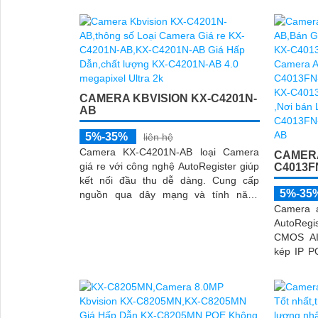
CAMERA KBVISION KX-C4201N-
AB
5%-35%
liên hệ
Camera KX-C4201N-AB loại Camera
CAMERA
giá re với công nghệ AutoRegister giúp
C4013F
kết nối đầu thu dễ dàng. Cung cấp
5%-35
nguồn qua dây mạng và tính năng
Quickpick để nhận diện đối tượng
Camera 
nhanh chóng
AutoRegis
CMOS AI
kép IP P
hiện ngườ