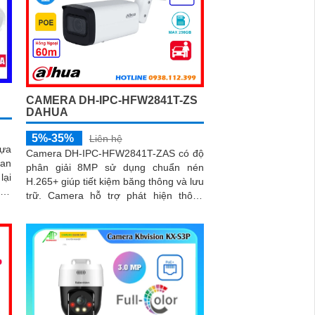
CAMERA DH-IPC-HFW2841T-ZS
DAHUA
5%-35%
Liên hệ
lựa
Camera DH-IPC-HFW2841T-ZAS có độ
 an
phân giải 8MP sử dụng chuẩn nén
lại
H.265+ giúp tiết kiệm băng thông và lưu
trữ. Camera hỗ trợ phát hiện thông
còi
minh người và xe, chống ngược sáng...
iện
 bị
X-
ăng
 để
 âm