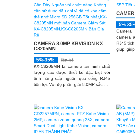
CAMERA
5%-35
Camera 
camera a
RJ45 tích
CAMERA 8.0MP KBVISION KX-
C8205MN
giúp giúp 
cũng đượ
5%-35%
liên hệ
DWDR man
KX-C8205MN là camera an ninh chất
điều kiện
lượng cao được thiết kế đặc biệt với
tính năng cấp nguồn qua cổng RJ45
tiện lợi. Với độ phân giải 8.0MP sắc nét
khả năng quan sát ấn tượng,...