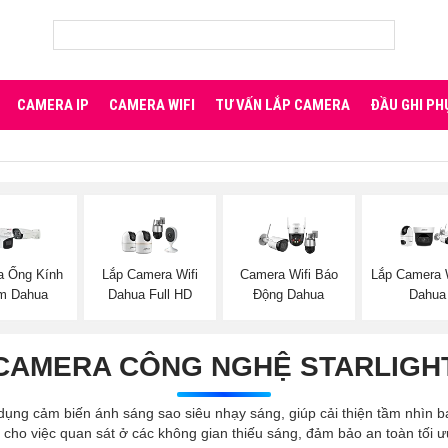
CAMERA IP
CAMERA WIFI
TƯ VẤN LẮP CAMERA
ĐẦU GHI PH
a Ống Kính
Lắp Camera Wifi
Camera Wifi Báo
Lắp Camera W
m Dahua
Dahua Full HD
Động Dahua
Dahua
CAMERA CÔNG NGHỆ STARLIGH
 dụng cảm biến ánh sáng sao siêu nhạy sáng, giúp cải thiện tầm nhìn
p cho việc quan sát ở các không gian thiếu sáng, đảm bảo an toàn tối ư