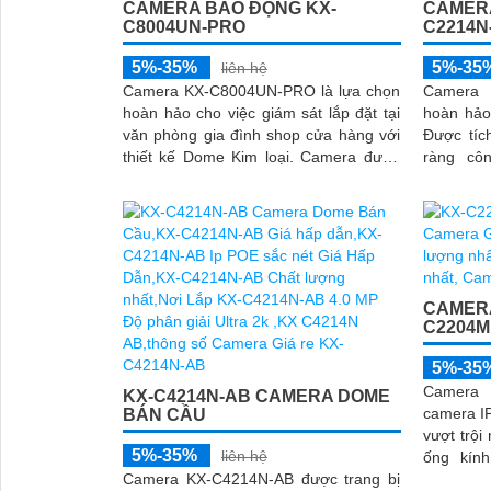
CAMERA BÁO ĐỘNG KX-
CAMERA
C8004UN-PRO
C2214N
5%-35%
5%-35
liên hệ
Camera KX-C8004UN-PRO là lựa chọn
Camera 
hoàn hảo cho việc giám sát lắp đặt tại
hoàn hảo 
văn phòng gia đình shop cửa hàng với
Được tíc
thiết kế Dome Kim loại. Camera được
ràng côn
cấp nguồn qua cổng RJ45 kết nối dễ
video nh
dàng với camera ghi hình từ xa
CAMERA
C2204
5%-35
Camera 
KX-C4214N-AB CAMERA DOME
camera IP
BÁN CẦU
vượt trội
5%-35%
liên hệ
ống kính
Camera KX-C4214N-AB được trang bị
chống ng