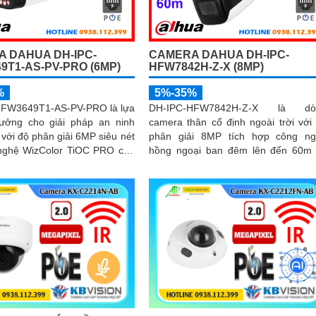
 DAHUA DH-IPC-
CAMERA DAHUA DH-IPC-
9T1-AS-PV-PRO (6MP)
HFW7842H-Z-X (8MP)
%
5%-35%
FW3649T1-AS-PV-PRO là lựa
DH-IPC-HFW7842H-Z-X là dò
tưởng cho giải pháp an ninh
camera thân cố định ngoài trời với
i với độ phân giải 6MP siêu nét
phân giải 8MP tích hợp công n
nghệ WizColor TiOC PRO cho
hồng ngoại ban đêm lên đến 60m
 24/7. Tích hợp trí tuệ
khe cắm thẻ nhớ hỗ trợ tối đa 1
 AI giúp phân biệt chính xác
Camera hỗ trợ đếm người, nhận d
phương tiện hỗ trợ đàm thoại
khuôn mặt thông minh, chuẩn n
 ghi hình linh hoạt với khe thẻ
POE, đạt tiêu chuẩn chống nước IP
đến 512GB
phù hợp cho các khu vực giám 
ngoài trời, hỗ trợ tính năng quản lý 
đỗ xe hiệu quả cho các bãi giữ xe