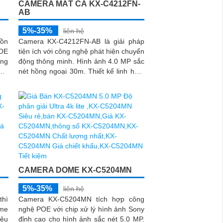
CAMERA MẮT CÁ KX-C4212FN-
AB
5%-35%
liên hệ
uồn
Camera KX-C4212FN-AB là giải pháp
POE
tiện ích với công nghệ phát hiện chuyển
ng
động thông minh. Hình ảnh 4.0 MP sắc
ng.
nét hồng ngoại 30m. Thiết kế linh hoạt
với
hỗ trợ đa chức năng như...
 AI
CAMERA DOME KX-C5204MN
5%-35%
liên hệ
hì
Camera KX-C5204MN tích hợp công
ome
nghệ POE với chip xử lý hình ảnh Sony
iêu
đỉnh cao cho hình ảnh sắc nét 5.0 MP.