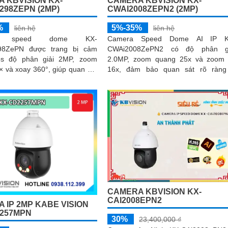
 KBVISION KX-
CAMERA KBVISION KX-
298ZEPN (2MP)
CWAI2008ZEPN2 (2MP)
%
5%-35%
liên hệ
liên hệ
a speed dome KX-
Camera Speed Dome AI IP K
98ZePN được trang bị cảm
CWAi2008ZePN2 có độ phân gi
os độ phân giải 2MP, zoom
2.0MP, zoom quang 25x và zoom
 và xoay 360°, giúp quan sát
16x, đảm bảo quan sát rõ ràng
hoảng cách xa. Công nghệ
khoảng cách xa. Tích hợp công nghệ AI
t mang đến hình ảnh sắc nét
hiện đại, camera...
rong điều kiện ánh sáng yếu,
hồng ngoại 120m
CAMERA KBVISION KX-
CAI2008EPN2
 IP 2MP KABE VISION
257MPN
30%
23,400,000 ₫