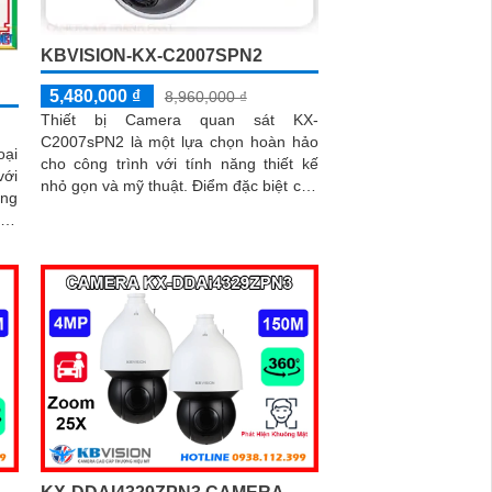
KBVISION-KX-C2007SPN2
5,480,000 ₫
8,960,000 ₫
Thiết bị Camera quan sát KX-
C2007sPN2 là một lựa chọn hoàn hảo
ại
cho công trình với tính năng thiết kế
với
nhỏ gọn và mỹ thuật. Điểm đặc biệt của
ông
camera này là khả năng xoay 360 độ,
mang đến khả năng quan sát toàn diện
ững
ược