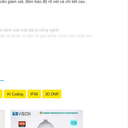
n giám sát, đảm bảo độ rõ nét và chi tiết cao.
ữ cảnh của một đại lý công nghệ:
ệt và được tư vấn về giải pháp chính xác nhất cho
t từ đội ngũ chuyên gia có kinh nghiệm!"
 để trải nghiệm dịch vụ tốt nhất và nhận được sự tư
Nếu có bất kỳ yêu cầu hay câu hỏi nào khác, bạn có
AI Coding
IP66
3D DNR