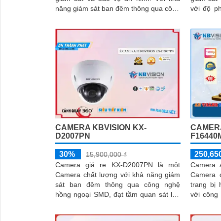
năng giám sát ban đêm thông qua công
với độ phân 
nghệ Hồng Ngoại 30m, camera này rất
được tran
phù hợp sử dụng cho dự án dân dụng
CAMERA KBVISION KX-
CAMERA
D2007PN
F16440
30%
250,650
15,900,000 ₫
Camera giá re KX-D2007PN là một
Camera 
Camera chất lượng với khả năng giám
Camera 
sát ban đêm thông qua công nghệ
trang bị
hồng ngoại SMD, đạt tầm quan sát lên
với công 
đến 10m. Thiết kế camera nhỏ gọn và
độ phân 
tinh tế, có khả năng xoay 360 độ để
giúp ghi 