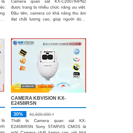
 là
Camera quan sát KX-C2007IRPN2
iệc
được trang bị nhiều chức năng ưu việt.
Đầu tiên, camera có khả năng thu âm
này
đạt chất lượng cao, giúp người dùng
hân
cảnh báo và ghi lại âm thanh trong khu
vực giám sát
CAMERA KBVISION KX-
E2458IRSN
30%
91,500,000 ₫
là
Thiết bị Camera quan sát KX-
ình
E2458IRSN Sony STARVIS CMOS là
bạn
một Camera chất lượng cao với khả