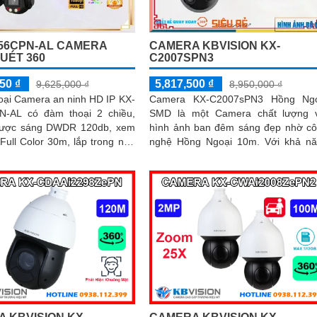
CAMERA KBVISION KX-
56CPN-AL CAMERA
C2007SPN3
UÉT 360
5,817,500 ₫
50 ₫
8,950,000 ₫
9,625,000 ₫
Camera KX-C2007sPN3 Hồng Ngo
Loại Camera an ninh HD IP KX-
SMD là một Camera chất lượng 
-AL có đàm thoại 2 chiều,
hình ảnh ban đêm sáng đẹp nhờ c
gược sáng DWDR 120db, xem
nghệ Hồng Ngoại 10m. Với khả năng
ull Color 30m, lắp trong nhà
xoay 360 độ, nó có thể lắp đặt ở nh
i trời IP67, khe cắm thẻ...
vị trí không gian rộng mà vẫn giữ đ
tầm nhìn rõ ràng