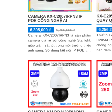
KX-C20
CAMERA KX-C2007IRPN3 IP
QUAY Q
POE CÔNG NGHỆ AI
6,256,2
6,305,000 ₫
9,700,000 ₫
Thiết bị 
Camera KX-C2007IRPN3 là sản phẩm
C2056CPN
camera giá rẻ với công nghệ Starlight,
chống n
giúp giám sát tốt trong môi trường thiếu
ban đêm F
ánh sáng. Sử dụng kết nối IP POE tiện
hoặc ngoà
lợi, trang bị khả năng PTZ linh hoạt,
xoay ngang dọc dễ dàng