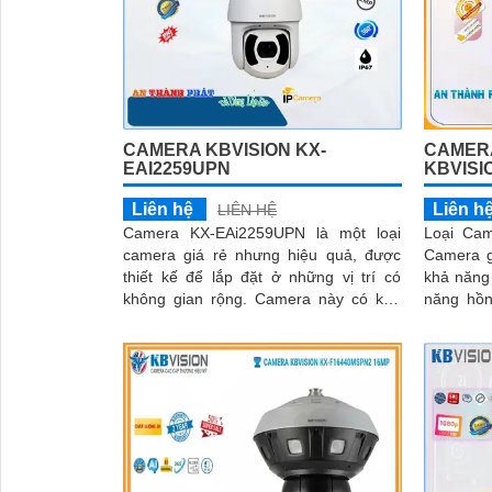
CAMERA KBVISION KX-
CAMER
EAI2259UPN
KBVISI
Liên hệ
Liên h
LIÊN HỆ
Camera KX-EAi2259UPN là một loại
Loại Ca
camera giá rẻ nhưng hiệu quả, được
Camera g
thiết kế để lắp đặt ở những vị trí có
khả năng
không gian rộng. Camera này có khả
năng hồng ng
năng xoay 360 độ, giúp quan sát toàn
hình ảnh 
cảnh một cách dễ dàng