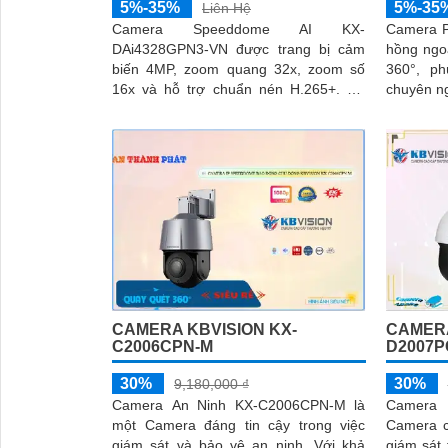
5%-35%
5%-35
Liên Hệ
Camera Speeddome AI KX-
Camera P
DAi4328GPN3-VN được trang bị cảm
hồng ngo
biến 4MP, zoom quang 32x, zoom số
360°, ph
16x và hỗ trợ chuẩn nén H.265+. Độ
chuyên n
nhạy sáng 0
CAMERA KBVISION KX-
CAMERA
C2006CPN-M
D2007P
30%
30%
9,180,000 ₫
Camera An Ninh KX-C2006CPN-M là
Camera 
một Camera đáng tin cậy trong việc
Camera c
giám sát và bảo vệ an ninh. Với khả
giám sát