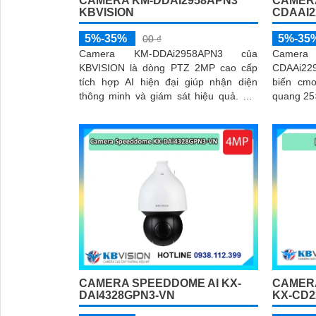
CAMERA KM-DDAI2958APN3
CAMERA
KBVISION
CDAAI2
5%-35%
5%-35
00 ₫
Camera KM-DDAi2958APN3 của
Camer
KBVISION là dòng PTZ 2MP cao cấp
CDAAi22
tích hợp AI hiện đại giúp nhận diện
biến cm
thông minh và giám sát hiệu quả. Với
quang 25×
khả năng quay xoay 360 độ, zoom
chi tiết ở k
quang 25x và tầm nhìn hồng ngoại
Starligh
150m, camera đảm bảo hình ảnh sắc
ngay cả t
nét trong mọi điều kiện
kết hợp 
CAMERA SPEEDDOME AI KX-
CAMERA
DAI4328GPN3-VN
KX-CD2