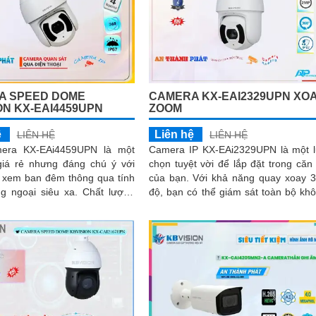
A SPEED DOME
CAMERA KX-EAI2329UPN XO
ON KX-EAI4459UPN
ZOOM
ệ
Liên hệ
LIÊN HỆ
LIÊN HỆ
mera KX-EAi4459UPN là một
Camera IP KX-EAi2329UPN là một 
iá rẻ nhưng đáng chú ý với
chọn tuyệt vời để lắp đặt trong căn
 xem ban đêm thông qua tính
của bạn. Với khả năng quay xoay 360
oại siêu xa. Chất lượng
độ, bạn có thể giám sát toàn bộ kh
sắt nét lên đến 4
gian một cách hiệu quả. Độ phân g