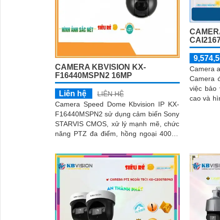
'
CAMERA
CAI216
9,574,5
CAMERA KBVISION KX-
Camera a
F16440MSPN2 16MP
Camera đ
việc bảo vệ an n
Liên hệ
LIÊN HỆ
cao và hì
Camera Speed Dome Kbvision IP KX-
mọi chi t
F16440MSPN2 sử dụng cảm biến Sony
STARVIS CMOS, xử lý mạnh mẽ, chức
năng PTZ đa điểm, hồng ngoại 400m,
lưu trữ dữ liệu chip hình ảnh. Hỗ trợ
chất lượng hình ảnh sắc nét, tiết kiệm
băng thông, tích hợp công nghệ H