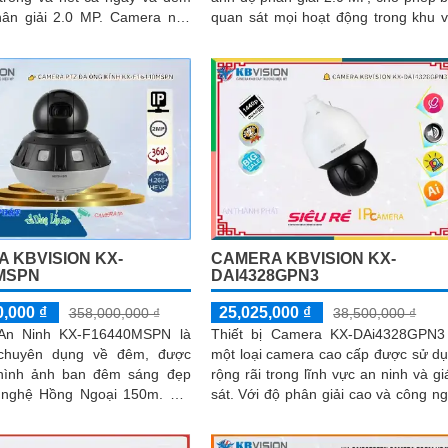
giải 2.0 MP. Camera này
quan sát mọi hoạt động trong khu 
g bị công nghệ hồng ngoại...
giám sát một cách rõ ràng và sắc nét
 KBVISION KX-
CAMERA KBVISION KX-
MSPN
DAI4328GPN3
,000 ₫
25,025,000 ₫
358,000,000 ₫
38,500,000 ₫
An Ninh KX-F16440MSPN là
Thiết bị Camera KX-DAi4328GPN3
chuyên dụng về đêm, được
một loại camera cao cấp được sử d
 hình ảnh ban đêm sáng đẹp
rộng rãi trong lĩnh vực an ninh và g
nghệ Hồng Ngoại 150m. Với
sát. Với độ phân giải cao và công nghệ
giải FULL HD 1080P, camera
tiên tiến, camera này đảm bảo c
lại hình ảnh đêm sắc nét
lượng hình ảnh sắc nét và rõ ràng