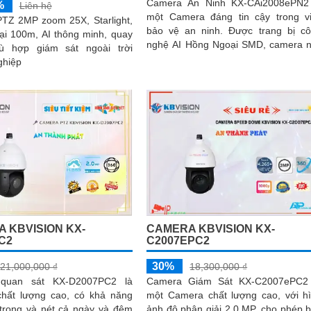
Camera An Ninh KX-CAi2008ePN2
%
Liên hệ
một Camera đáng tin cậy trong v
TZ 2MP zoom 25X, Starlight,
bảo vệ an ninh. Được trang bị công
ại 100m, AI thông minh, quay
nghệ AI Hồng Ngoại SMD, camera 
ù hợp giám sát ngoài trời
cung cấp hình ảnh sắc nét với độ p
ghiệp
giải cao
 KBVISION KX-
CAMERA KBVISION KX-
C2
C2007EPC2
30%
21,000,000 ₫
18,300,000 ₫
quan sát KX-D2007PC2 là
Camera Giám Sát KX-C2007ePC2 
hất lượng cao, có khả năng
một Camera chất lượng cao, với h
 trong và nét cả ngày và đêm
ảnh độ phân giải 2.0 MP, cho phép 