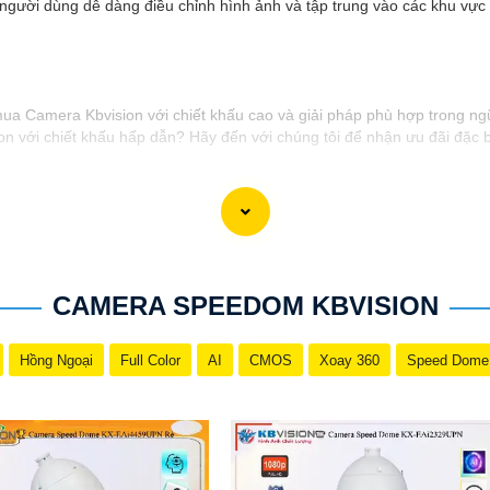
ười dùng dễ dàng điều chỉnh hình ảnh và tập trung vào các khu vực cầ
 mua Camera Kbvision với chiết khấu cao và giải pháp phù hợp trong ng
 với chiết khấu hấp dẫn? Hãy đến với chúng tôi để nhận ưu đãi đặc bi
 giải pháp phù hợp? Liên hệ ngay với chúng tôi để được hỗ trợ tốt nhấ
h hãng với chiết khấu cao nhất trên thị trường. Hãy đến với chúng tôi
công trong việc tiếp cận khách hàng và tăng cơ hội bán hàng của bạn. 
CAMERA SPEEDOM KBVISION
Hồng Ngoại
Full Color
AI
CMOS
Xoay 360
Speed Dome