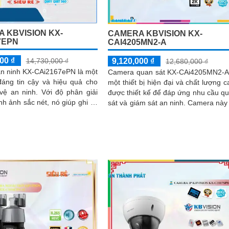
 KBVISION KX-
CAMERA KBVISION KX-
7EPN
CAI4205MN2-A
00 ₫
9,120,000 ₫
14,730,000 ₫
12,680,000 ₫
n ninh KX-CAi2167ePN là một
Camera quan sát KX-CAi4205MN2-A
áng tin cậy và hiệu quả cho
một thiết bị hiện đại và chất lượng c
inh. Với độ phân giải
được thiết kế để đáp ứng nhu cầu q
nh ảnh sắc nét, nó giúp ghi lại
sát và giám sát an ninh. Camera này có
iết một cách chính xác
độ phân giải cao, cho phép bạn t
dõi và ghi lại hình ảnh chất lượng 
nét