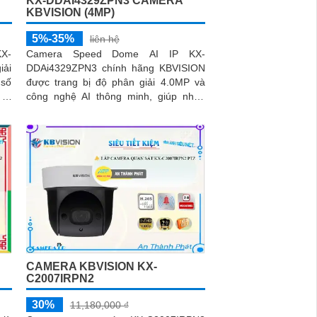
KX-DDAI4329ZPN3 CAMERA
KBVISION (4MP)
5%-35%
liên hệ
X-
Camera Speed Dome AI IP KX-
ải
DDAi4329ZPN3 chính hãng KBVISION
 số
được trang bị độ phân giải 4.0MP và
 ở
công nghệ AI thông minh, giúp nhận
diện khuôn mặt, con người và phương
tiện chính xác
CAMERA KBVISION KX-
C2007IRPN2
30%
11,180,000 ₫