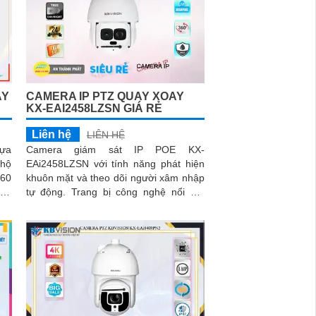
AY
CAMERA IP PTZ QUAY XOAY
KX-EAI2458LZSN GIÁ RẺ
Liên hệ
LIÊN HỆ
lựa
Camera giám sát IP POE KX-
 hộ
EAi2458LZSN với tính năng phát hiện
khuôn mặt và theo dõi người xâm nhập
ông
tự động. Trang bị công nghệ nổi bật
iải 2
DWDR 120db chống ngược sáng, hồng
ngoại siêu xa và Starlight cho hình ảnh
sắc nét ban đêm