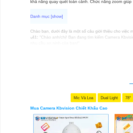
khả năng quay quét toàn cảnh. Chức năng zoom giúp ng
Chào bạn, dưới đây là một số câu giới thiệu cho việc
🛃
1:
"Chào anh/chị! Bạn đang tìm kiếm Camera Kbvision
nhu cầu an ninh của bạn!"
️🏅️
2:
"Bạn muốn mua Camera Kbvision với giá ưu đãi và
️🥈
3:
"Chúng tôi cam kết cung cấp Camera Kbvision chín
vấn chuyên nghiệp về giải pháp an ninh cần thiết!"
Hy vọng những câu giới thiệu trên sẽ giúp bạn thành 
thể chia sẻ để tôi hỗ trợ bạn tốt hơn!
Mic Và Loa
Dual Light
78°
Mua Camera Kbvision Chiết Khấu Cao