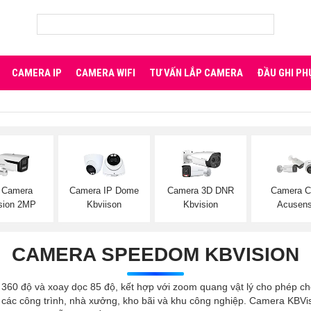
CAMERA IP
CAMERA WIFI
TƯ VẤN LẮP CAMERA
ĐẦU GHI PH
 Camera
Camera IP Dome
Camera 3D DNR
Camera C
sion 2MP
Kbviison
Kbvision
Acusen
CAMERA SPEEDOM KBVISION
0 độ và xoay dọc 85 độ, kết hợp với zoom quang vật lý cho phép chọ
 các công trình, nhà xưởng, kho bãi và khu công nghiệp. Camera KBVis