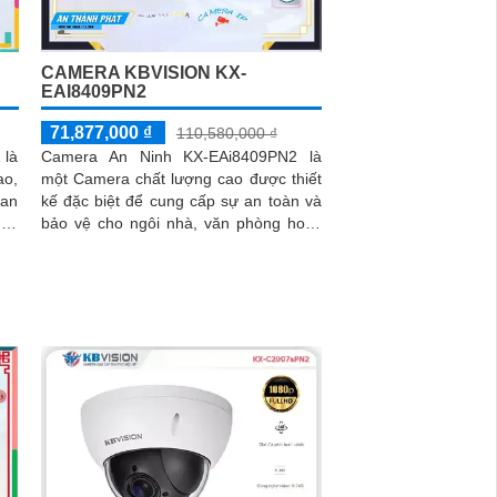
CAMERA KBVISION KX-
EAI8409PN2
71,877,000 ₫
110,580,000 ₫
 là
Camera An Ninh KX-EAi8409PN2 là
ao,
một Camera chất lượng cao được thiết
uan
kế đặc biệt để cung cấp sự an toàn và
bảo vệ cho ngôi nhà, văn phòng hoặc
heo
bất kỳ không gian nào. Với độ phân...
sắc