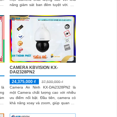
vực
năng giám sát ban đêm tuyệt vời. Với
công nghệ Hồng Ngoại, camera có thể
quan sát trong khoảng cách lên đến
150m trong điều kiện thiếu sáng
CAMERA KBVISION KX-
DAI2328PN2
24,375,000 ₫
37,500,000 ₫
 là
Camera An Ninh KX-DAi2328PN2 là
ụng
một Camera chất lượng cao với nhiều
iám
ưu điểm nổi bật. Đầu tiên, camera có
khả năng xoay và zoom, giúp quan sát
hất
toàn cảnh một cách linh hoạt và rõ ràng