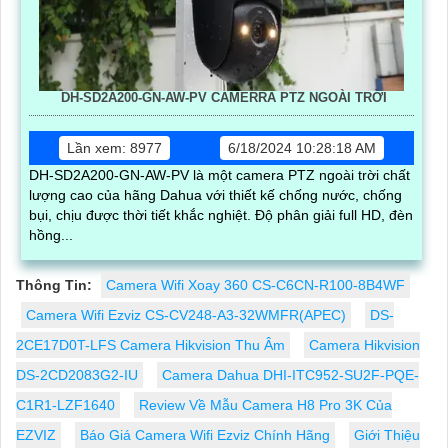
DH-SD2A200-GN-AW-PV CAMERRA PTZ NGOÀI TRỜI
Lần xem: 8977
6/18/2024 10:28:18 AM
DH-SD2A200-GN-AW-PV là một camera PTZ ngoài trời chất
lượng cao của hãng Dahua với thiết kế chống nước, chống
bụi, chịu được thời tiết khắc nghiệt. Độ phân giải full HD, đèn
hồng...
Thông Tin:
Camera Wifi Xoay 360 CS-C6CN-R100-8B4WF
Camera Wifi Ezviz CS-CV248-A3-32WMFR(APEC)
DS-
2CE17D0T-LFS Camera Hikvision Thu Âm
Camera Hikvision
DS-2CD2083G2-IU
Camera Dahua DHI-ITC952-SU2F-PQE-
C1R1-LZF1640
Review Về Mẫu Camera H8 Pro 3K Của
EZVIZ
Báo Giá Camera Wifi Ezviz Chính Hãng
Giới Thiệu