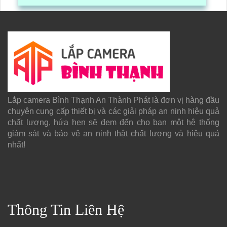
gói hàng hóa, kèm theo đấy là quy trình đóng gói cũng
được ghi lại một cách dễ dàng
Lắp camera Bình Thạnh An Thành Phát là đơn vị hàng đầu
chuyên cung cấp thiết bị và các giải pháp an ninh hiệu quả
chất lượng, hứa hẹn sẽ đem đến cho bạn một hệ thống
giám sát và bảo vệ an ninh thật chất lượng và hiệu quả
nhất!
Thông Tin Liên Hệ