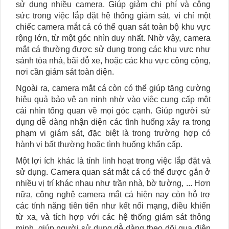
sử dụng nhiều camera. Giúp giảm chi phí và công
sức trong việc lắp đặt hệ thống giám sát, vì chỉ một
chiếc camera mắt cá có thể quan sát toàn bộ khu vực
rộng lớn, từ một góc nhìn duy nhất. Nhờ vậy, camera
mắt cá thường được sử dụng trong các khu vực như
sảnh tòa nhà, bãi đỗ xe, hoặc các khu vực công cộng,
nơi cần giám sát toàn diện.
Ngoài ra, camera mắt cá còn có thể giúp tăng cường
hiệu quả bảo vệ an ninh nhờ vào việc cung cấp một
cái nhìn tổng quan về mọi góc cạnh. Giúp người sử
dụng dễ dàng nhận diện các tình huống xảy ra trong
phạm vi giám sát, đặc biệt là trong trường hợp có
hành vi bất thường hoặc tình huống khẩn cấp.
Một lợi ích khác là tính linh hoạt trong việc lắp đặt và
sử dụng. Camera quan sát mắt cá có thể được gắn ở
nhiều vị trí khác nhau như trần nhà, bờ tường, ... Hơn
nữa, công nghệ camera mắt cá hiện nay còn hỗ trợ
các tính năng tiên tiến như kết nối mạng, điều khiển
từ xa, và tích hợp với các hệ thống giám sát thông
minh, giúp người sử dụng dễ dàng theo dõi qua điện