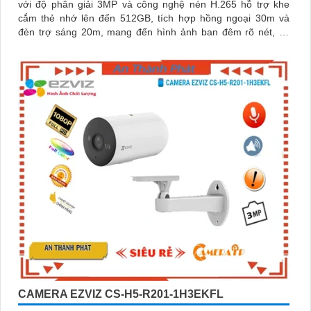
với độ phân giải 3MP và công nghệ nén H.265 hỗ trợ khe
cắm thẻ nhớ lên đến 512GB, tích hợp hồng ngoại 30m và
đèn trợ sáng 20m, mang đến hình ảnh ban đêm rõ nét, có
màu
CAMERA EZVIZ CS-H5-R201-1H3EKFL