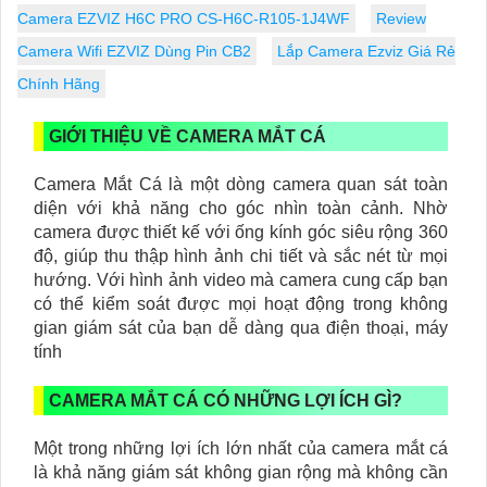
Camera EZVIZ H6C PRO CS-H6C-R105-1J4WF
Review
Camera Wifi EZVIZ Dùng Pin CB2
Lắp Camera Ezviz Giá Rẻ
Chính Hãng
GIỚI THIỆU VỀ CAMERA MẮT CÁ
Camera Mắt Cá là một dòng camera quan sát toàn
diện với khả năng cho góc nhìn toàn cảnh. Nhờ
camera được thiết kế với ống kính góc siêu rộng 360
độ, giúp thu thập hình ảnh chi tiết và sắc nét từ mọi
hướng. Với hình ảnh video mà camera cung cấp bạn
có thể kiểm soát được mọi hoạt động trong không
gian giám sát của bạn dễ dàng qua điện thoại, máy
tính
CAMERA MẮT CÁ CÓ NHỮNG LỢI ÍCH GÌ?
Một trong những lợi ích lớn nhất của camera mắt cá
là khả năng giám sát không gian rộng mà không cần