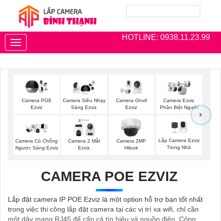
HOTLINE: 0938.11.23.99
Toggle
navigation
Camera POE
Camera Siêu Nhạy
Camera Onvif
Camera Ezviz
Ezviz
Sáng Ezviz
Ezviz
Phân Biệt Người
Lắp Camera Ezviz
Camera Có Chống
Camera 2 Mắt
Camera 2MP
Trong Nhà
Ngược Sáng Ezviz
Ezviz
Hilook
CAMERA POE EZVIZ
Lắp đặt camera IP POE Ezviz là một option hỗ trợ bạn tốt nhất
trong việc thi công lắp đặt camera tại các vị trí xa wifi, chỉ cần
một dây mạng RJ45 để cấp cả tín hiệu và nguồn điện. Công