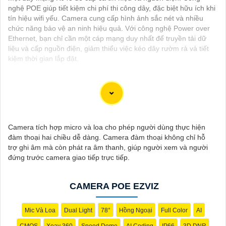
nghệ POE giúp tiết kiệm chi phí thi công dây, đặc biệt hữu ích khi
tín hiệu wifi yếu. Camera cung cấp hình ảnh sắc nét và nhiều
chức năng bảo vệ an ninh hiệu quả. Với công nghệ Power over
Ethernet, bạn chỉ cần một cáp mạng duy nhất để truyền tải dữ
liệu và cấp nguồn điện, giảm thiểu việc kéo dây rườm rà và tiết
kiệm thời gian lắp đặt.
Camera Mắt Cá
là một dòng camera giám sát được trang bị ống
kính toàn cảnh giúp kiểm soát an ninh dễ dàng. Ứng dụng của
Camera tích hợp micro và loa cho phép người dùng thực hiện
Camera Mắt Cá rất đa dạng, từ giám sát gia đình, văn phòng
đàm thoại hai chiều dễ dàng. Camera đàm thoại không chỉ hỗ
đến cửa hàng, nhà kho, bãi đậu xe, quán cà phê, v.v. Camera sẽ
trợ ghi âm mà còn phát ra âm thanh, giúp người xem và người
giúp bạn giám sát và bảo vệ tài sản một cách hiệu quả và tiện
đứng trước camera giao tiếp trực tiếp.
lợi.
CAMERA POE EZVIZ
Mic Và Loa
Dual Light
78°
Hồng Ngoại
Full Color
AI
CMOS
Xoay 360
Speed Dome
AI Coding
IP66
3D DNR