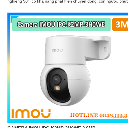
nghiêng 90°, có khả năng phát hiện chuyển động, con người, phư