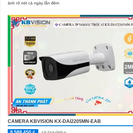
ảnh rõ nét cả ngày lẫn đêm
CAMERA KBVISION KX-DAI2205MN-EAB
8,588,450 ₫
13,213,000 ₫