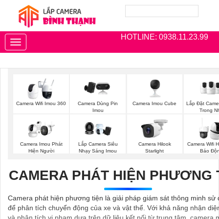
HOTLINE: 0938.11.23.99
Toggle
navigation
Camera Imou Cube
Lắp Đặt Came
Camera Wifi Imou 360
Camera Dùng Pin
Trong N
Imou
Camera Imou Phát
Lắp Camera Siêu
Camera Hilook
Camera Wifi H
Hiện Người
Nhạy Sáng Imou
Starlight
Báo Độ
CAMERA PHÁT HIỆN PHƯƠNG 
Camera phát hiện phương tiện là giải pháp giám sát thông minh sử 
để phân tích chuyển động của xe và vật thể. Với khả năng nhận diện
và phân tích vi phạm dựa trên dữ liệu kết nối từ trung tâm, camera 