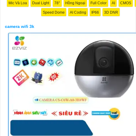
Mic Và Loa
Dual Light
78°
Hồng Ngoại
Full Color
AI
CMOS
Speed Dome
AI Coding
IP66
3D DNR
camera wifi 3k