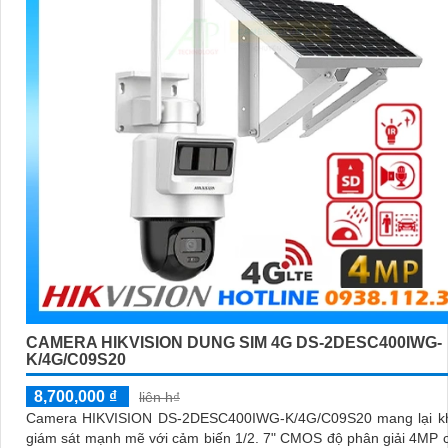
CAMERA HIKVISION DUNG SIM 4G DS-2DESC400IWG-
K/4G/C09S20
8,700,000 ₫
liên h₫
Camera HIKVISION DS-2DESC400IWG-K/4G/C09S20 mang lại k
giám sát mạnh mẽ với cảm biến 1/2. 7" CMOS độ phân giải 4MP 