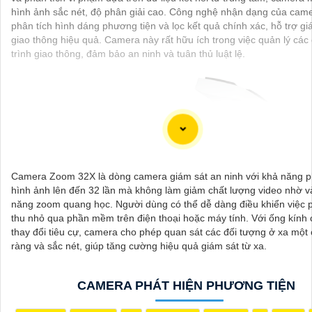
hình ảnh sắc nét, độ phân giải cao. Công nghệ nhận dạng của came
phân tích hình dáng phương tiện và lọc kết quả chính xác, hỗ trợ gi
giao thông hiệu quả. Camera này rất hữu ích trong việc quản lý các
trình giao thông, đảm bảo an ninh và tuân thủ luật lệ.
Camera Zoom 32X là dòng camera giám sát an ninh với khả năng p
hình ảnh lên đến 32 lần mà không làm giảm chất lượng video nhờ v
năng zoom quang học. Người dùng có thể dễ dàng điều khiển việc p
thu nhỏ qua phần mềm trên điện thoại hoặc máy tính. Với ống kính 
'
thay đổi tiêu cự, camera cho phép quan sát các đối tượng ở xa một 
ràng và sắc nét, giúp tăng cường hiệu quả giám sát từ xa.
CAMERA PHÁT HIỆN PHƯƠNG TIỆN