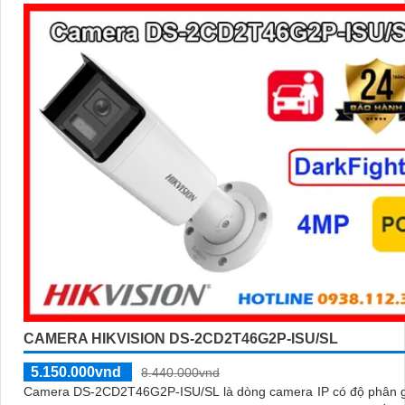
CAMERA HIKVISION DS-2CD2T46G2P-ISU/SL
5.150.000vnd
8.440.000vnd
Camera DS-2CD2T46G2P-ISU/SL là dòng camera IP có độ phân g