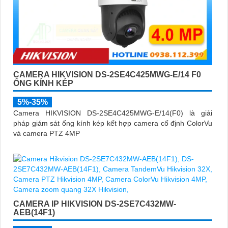
CAMERA HIKVISION DS-2SE4C425MWG-E/14 F0
ỐNG KÍNH KÉP
5%-35%
Camera HIKVISION DS-2SE4C425MWG-E/14(F0) là giải
pháp giám sát ống kính kép kết hợp camera cố định ColorVu
và camera PTZ 4MP
CAMERA IP HIKVISION DS-2SE7C432MW-
AEB(14F1)