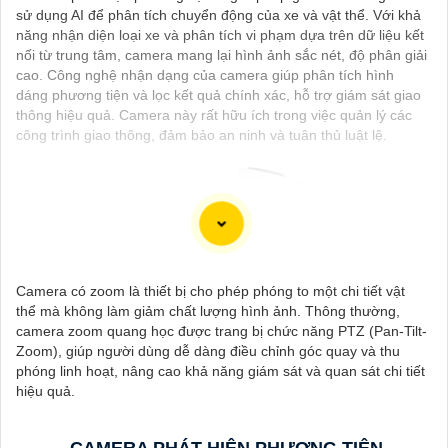
sử dụng AI để phân tích chuyển động của xe và vật thể. Với khả
năng nhận diện loại xe và phân tích vi phạm dựa trên dữ liệu kết
nối từ trung tâm, camera mang lại hình ảnh sắc nét, độ phân giải
cao. Công nghệ nhận dạng của camera giúp phân tích hình
dáng phương tiện và lọc kết quả chính xác, hỗ trợ giám sát giao
thông hiệu quả. Camera này rất hữu ích trong việc quản lý các
công trình giao thông, đảm bảo an ninh và tuân thủ luật lệ.
Camera có zoom là thiết bị cho phép phóng to một chi tiết vật
thể mà không làm giảm chất lượng hình ảnh. Thông thường,
camera zoom quang học được trang bị chức năng PTZ (Pan-Tilt-
Zoom), giúp người dùng dễ dàng điều chỉnh góc quay và thu
'
phóng linh hoạt, nâng cao khả năng giám sát và quan sát chi tiết
hiệu quả.
CAMERA PHÁT HIỆN PHƯƠNG TIỆN