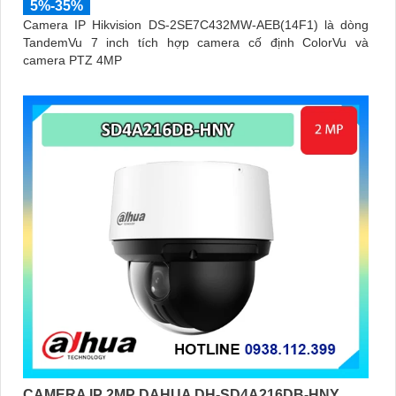
5%-35%
Camera IP Hikvision DS-2SE7C432MW-AEB(14F1) là dòng
TandemVu 7 inch tích hợp camera cố định ColorVu và
camera PTZ 4MP
CAMERA IP 2MP DAHUA DH-SD4A216DB-HNY