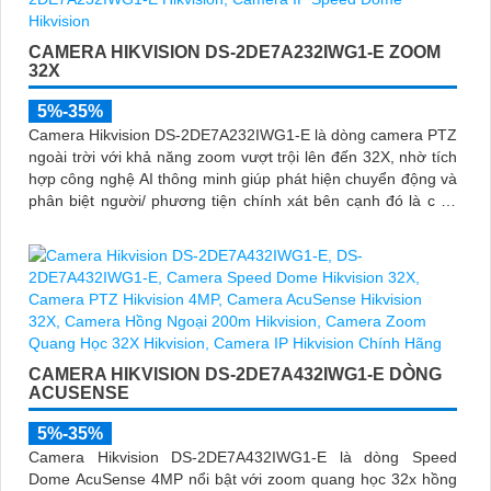
CAMERA HIKVISION DS-2DE7A232IWG1-E ZOOM
32X
5%-35%
Camera Hikvision DS-2DE7A232IWG1-E là dòng camera PTZ
ngoài trời với khả năng zoom vượt trội lên đến 32X, nhờ tích
hợp công nghệ AI thông minh giúp phát hiện chuyển động và
phân biệt người/ phương tiện chính xát bên cạnh đó là c và
loa dược tích hợp mang đến trãi nghiệm giám sát có âm
thanh
CAMERA HIKVISION DS-2DE7A432IWG1-E DÒNG
ACUSENSE
5%-35%
Camera Hikvision DS-2DE7A432IWG1-E là dòng Speed
Dome AcuSense 4MP nổi bật với zoom quang học 32x hồng