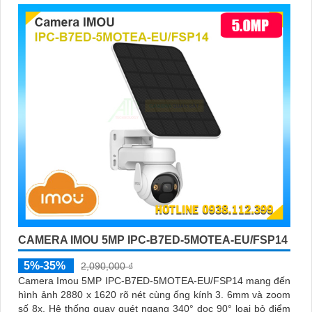
CAMERA IMOU 5MP IPC-B7ED-5MOTEA-EU/FSP14
5%-35%
2,090,000 ₫
Camera Imou 5MP IPC-B7ED-5MOTEA-EU/FSP14 mang đến
hình ảnh 2880 x 1620 rõ nét cùng ống kính 3. 6mm và zoom
số 8x. Hệ thống quay quét ngang 340° dọc 90° loại bỏ điểm