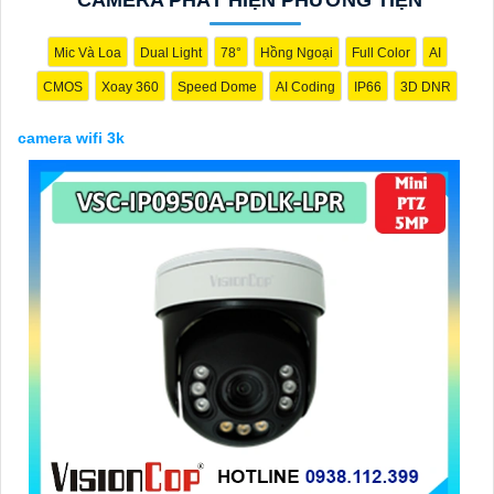
Mic Và Loa
Dual Light
78°
Hồng Ngoại
Full Color
AI
CMOS
Xoay 360
Speed Dome
AI Coding
IP66
3D DNR
camera wifi 3k