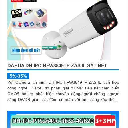
DAHUA DH-IPC-HFW3849TP-ZAS-IL SẮT NÉT
5%-35%
Với Camera an ninh DH-IPC-HFW3849TP-ZAS-IL tích hợp
công nghệ IP PoE độ phân giải 8.0MP siêu nét cảm biến
CMOS hỗ trợ phát hiện chuyển động/người chống ngược
sáng DWDR giám sát đêm có màu với ánh sáng kép thông
minh