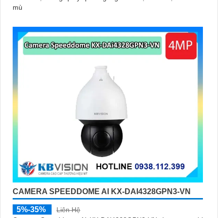
mù
CAMERA SPEEDDOME AI KX-DAI4328GPN3-VN
5%-35%
Liên Hệ