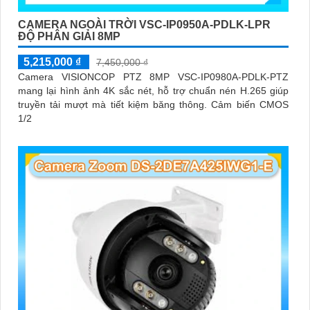
CAMERA NGOÀI TRỜI VSC-IP0950A-PDLK-LPR
ĐỘ PHÂN GIẢI 8MP
5,215,000 ₫
7,450,000 ₫
Camera VISIONCOP PTZ 8MP VSC-IP0980A-PDLK-PTZ
mang lại hình ảnh 4K sắc nét, hỗ trợ chuẩn nén H.265 giúp
truyền tải mượt mà tiết kiệm băng thông. Cảm biến CMOS
1/2