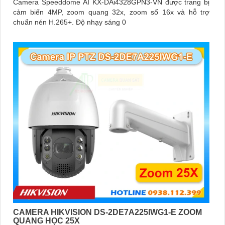
Camera Speeddome AI KX-DAi4328GPN3-VN được trang bị
cảm biến 4MP, zoom quang 32x, zoom số 16x và hỗ trợ
chuẩn nén H.265+. Độ nhạy sáng 0
CAMERA HIKVISION DS-2DE7A225IWG1-E ZOOM
QUANG HỌC 25X