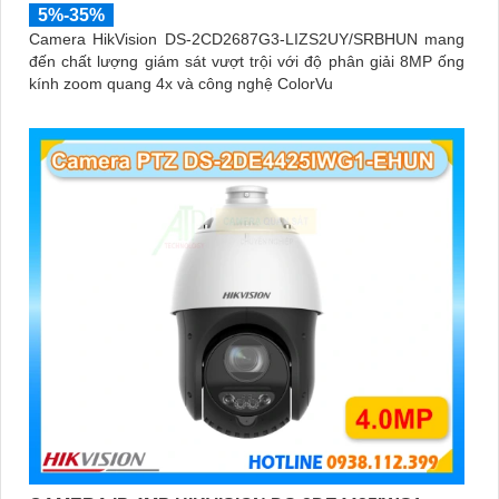
5%-35%
Camera HikVision DS-2CD2687G3-LIZS2UY/SRBHUN mang
đến chất lượng giám sát vượt trội với độ phân giải 8MP ống
kính zoom quang 4x và công nghệ ColorVu