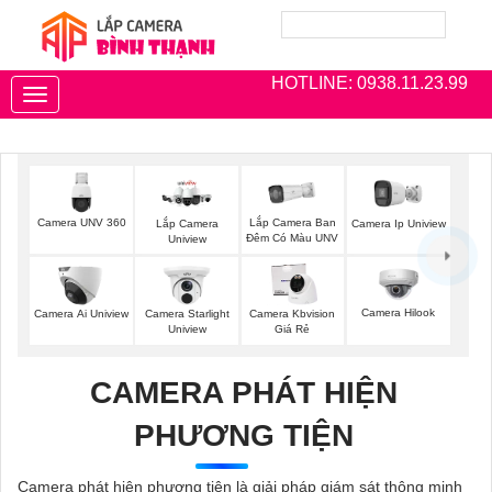
HOTLINE: 0938.11.23.99
Toggle
navigation
Camera UNV 360
Lắp Camera Ban
Lắp Camera
Camera Ip Uniview
Đêm Có Màu UNV
Uniview
Camera Hilook
Camera Ai Uniview
Camera Starlight
Camera Kbvision
Uniview
Giá Rẻ
CAMERA PHÁT HIỆN
PHƯƠNG TIỆN
Camera phát hiện phương tiện là giải pháp giám sát thông minh