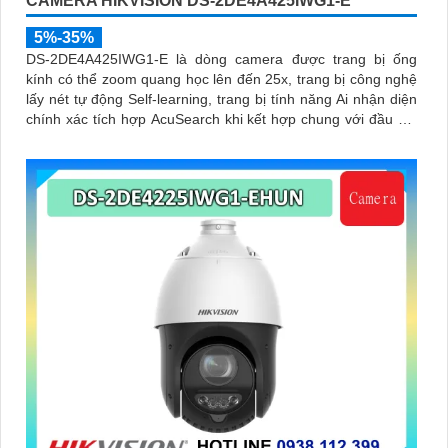
CAMERA HIKVISION DS-2DE4A425IWG1-E
5%-35%
DS-2DE4A425IWG1-E là dòng camera được trang bị ống
kính có thể zoom quang học lên đến 25x, trang bị công nghệ
lấy nét tự động Self-learning, trang bị tính năng Ai nhận diện
chính xác tích hợp AcuSearch khi kết hợp chung với đầu ghi
hình, nhìn ban đêm bằng hồng ngoại 50m