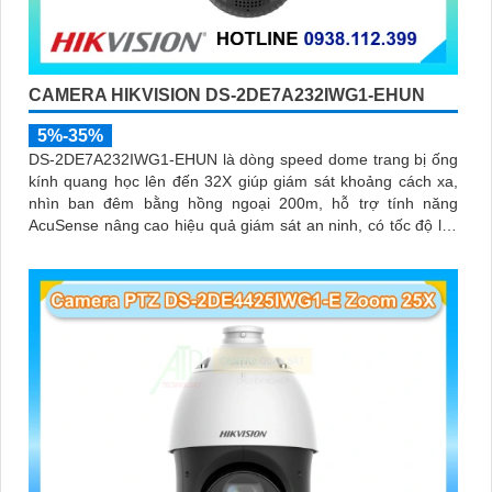
CAMERA HIKVISION DS-2DE7A232IWG1-EHUN
5%-35%
DS-2DE7A232IWG1-EHUN là dòng speed dome trang bị ống
kính quang học lên đến 32X giúp giám sát khoảng cách xa,
nhìn ban đêm bằng hồng ngoại 200m, hỗ trợ tính năng
AcuSense nâng cao hiệu quả giám sát an ninh, có tốc độ lấy
nét cao nhờ công nghệ Self-learning