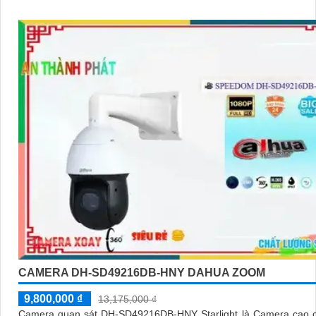
CAMERA DH-SD49216DB-HNY DAHUA ZOOM
9,800,000 ₫
13,175,000 ₫
Camera quan sát DH-SD49216DB-HNY Starlight là Camera cao c