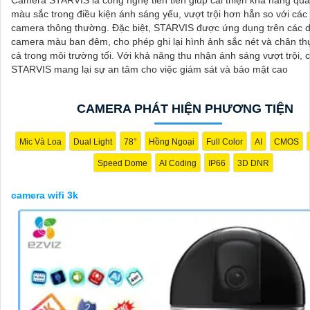
Camera STARVIS là công nghệ tiên tiến giúp cải thiện khả năng qua
màu sắc trong điều kiện ánh sáng yếu, vượt trội hơn hẳn so với các 
camera thông thường. Đặc biệt, STARVIS được ứng dụng trên các 
camera màu ban đêm, cho phép ghi lại hình ảnh sắc nét và chân th
cả trong môi trường tối. Với khả năng thu nhận ánh sáng vượt trội,
STARVIS mang lại sự an tâm cho việc giám sát và bảo mật cao
CAMERA PHÁT HIỆN PHƯƠNG TIỆN
Mic Và Loa
Dual Light
78°
Hồng Ngoại
Full Color
AI
CMOS
Speed Dome
AI Coding
IP66
3D DNR
camera wifi 3k