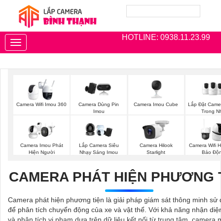
HOTLINE: 0938.11.23.99
Toggle
navigation
Camera Imou Cube
Lắp Đặt Came
Camera Wifi Imou 360
Camera Dùng Pin
Trong N
Imou
Camera Imou Phát
Lắp Camera Siêu
Camera Hilook
Camera Wifi H
Hiện Người
Nhạy Sáng Imou
Starlight
Báo Độ
CAMERA PHÁT HIỆN PHƯƠNG 
Camera phát hiện phương tiện là giải pháp giám sát thông minh sử 
để phân tích chuyển động của xe và vật thể. Với khả năng nhận diện
và phân tích vi phạm dựa trên dữ liệu kết nối từ trung tâm, camera 