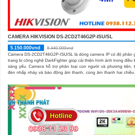
CAMERA HIKVISION DS-2CD2T46G2P-ISU/SL
5.150.000vnd
8.440.000vnd
Camera DS-2CD2T46G2P-ISU/SL là dòng camera IP có độ phân g
trang bị công nghệ DarkFighter giúp cải thiện hình ảnh trong điều 
sáng yếu. Camera hỗ trợ phân loại con người và phương tiện, tích hợp
đèn nhấp nháy và báo động âm thanh, cùng âm thanh hai chiều
tiếp từ xa