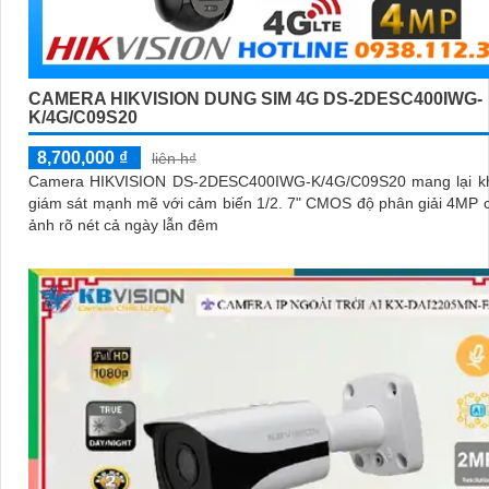
CAMERA HIKVISION DUNG SIM 4G DS-2DESC400IWG-
K/4G/C09S20
8,700,000 ₫
liên h₫
Camera HIKVISION DS-2DESC400IWG-K/4G/C09S20 mang lại k
giám sát mạnh mẽ với cảm biến 1/2. 7" CMOS độ phân giải 4MP 
ảnh rõ nét cả ngày lẫn đêm