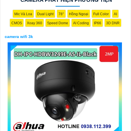
Mic Và Loa
Dual Light
78°
Hồng Ngoại
Full Color
AI
CMOS
Xoay 360
Speed Dome
AI Coding
IP66
3D DNR
camera wifi 3k