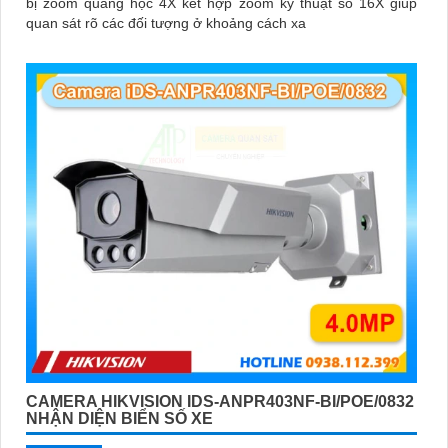
bị zoom quang học 4X kết hợp zoom kỹ thuật số 16X giúp
quan sát rõ các đối tượng ở khoảng cách xa
CAMERA HIKVISION IDS-ANPR403NF-BI/POE/0832
NHẬN DIỆN BIỂN SỐ XE