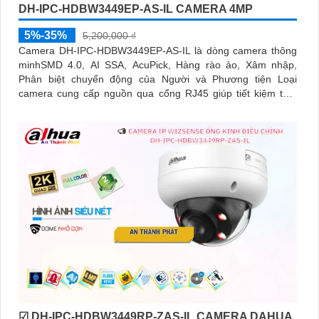
DH-IPC-HDBW3449EP-AS-IL CAMERA 4MP
5%-35%
5,200,000 ₫
Camera DH-IPC-HDBW3449EP-AS-IL là dòng camera thông
minhSMD 4.0, AI SSA, AcuPick, Hàng rào ảo, Xâm nhập,
Phân biệt chuyển động của Người và Phương tiện Loại
camera cung cấp nguồn qua cổng RJ45 giúp tiết kiệm thời
gian Camera được đánh giá cao về độ tin cậy và hiệu suất
☑ DH-IPC-HDBW3449RP-ZAS-IL CAMERA DAHUA