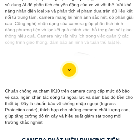
sử dụng AI để phân tích chuyển động của xe và vật thể. Với khả
năng nhận diện loại xe và phân tích vi phạm dựa trên dữ liệu kết
nối từ trung tâm, camera mang lại hình ảnh sắc nét, độ phân giải
cao. Công nghệ nhận dạng của camera giúp phân tích hình
dáng phương tiện và lọc kết quả chính xác, hỗ trợ giám sát giao
thông hiệu quả. Camera này rất hữu ích trong việc quản lý các
công trình giao thông, đảm bảo an ninh và tuân thủ luật lệ.
Chuẩn chống va chạm IK10 trên camera cung cấp mức độ bảo
vệ cao, ngăn chặn tác động từ ngoại lực và đảm bảo độ bền cho
thiết bị. Đây là chuẩn bảo vệ chống nhập ngoại (Ingress
Protection code), thích hợp cho những camera chất lượng cao,
'
giúp tăng cường độ tin cậy và hiệu suất giám sát trong môi
trường khắc nghiệt
CAMERA PHÁT HIỆN PHƯƠNG TIỆN