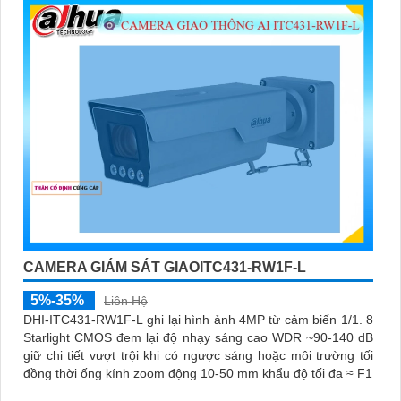
CAMERA GIÁM SÁT GIAOITC431-RW1F-L
5%-35%
Liên Hệ
DHI-ITC431-RW1F-L ghi lại hình ảnh 4MP từ cảm biến 1/1. 8
Starlight CMOS đem lại độ nhạy sáng cao WDR ~90-140 dB
giữ chi tiết vượt trội khi có ngược sáng hoặc môi trường tối
đồng thời ống kính zoom động 10-50 mm khẩu độ tối đa ≈ F1