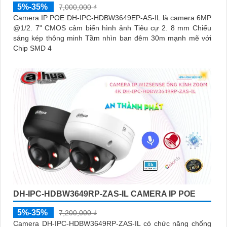
5%-35%
7,000,000 ₫
Camera IP POE DH-IPC-HDBW3649EP-AS-IL là camera 6MP
@1/2. 7" CMOS cảm biến hình ảnh Tiêu cự 2. 8 mm Chiếu
sáng kép thông minh Tầm nhìn ban đêm 30m mạnh mẽ với
Chip SMD 4
DH-IPC-HDBW3649RP-ZAS-IL CAMERA IP POE
5%-35%
7,200,000 ₫
Camera DH-IPC-HDBW3649RP-ZAS-IL có chức năng chống