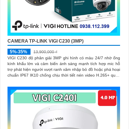
CAMERA TP-LINK VIGI C230 (3MP)
5%-35%
13,900,000 ₫
VIGI C230 độ phân giải 3MP ghi hình có màu 24/7 nhờ ống
kính khẩu lớn và cảm biến ánh sáng mạnh tích hợp mic hỗ
trợ phát hiện người vượt ranh xâm nhập bỏ đồ hoặc phá hoại
chuẩn IP67 IK10 chống chịu thời tiết nén video H.265+ quản
lý bằng VIGI App Web NVR và lưu thẻ nhớ