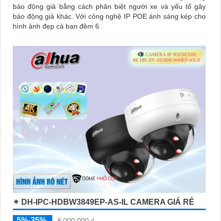
báo động giả bằng cách phân biệt người xe và yếu tố gây
báo động giả khác. Với công nghệ IP POE ánh sáng kép cho
hình ảnh đẹp cả ban đêm 6
✴ DH-IPC-HDBW3849EP-AS-IL CAMERA GIÁ RẺ
5%-35%
8,000,000 ₫