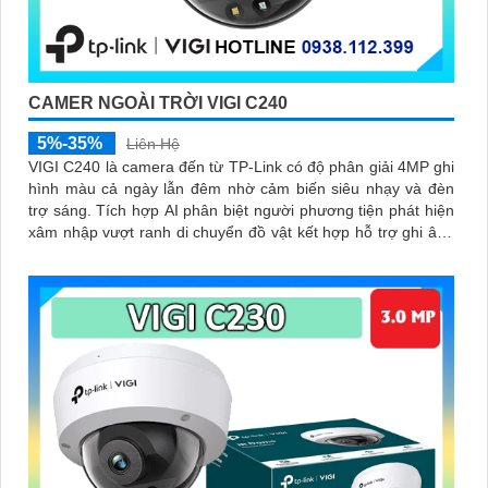
CAMER NGOÀI TRỜI VIGI C240
5%-35%
Liên Hệ
VIGI C240 là camera đến từ TP-Link có độ phân giải 4MP ghi
hình màu cả ngày lẫn đêm nhờ cảm biến siêu nhạy và đèn
trợ sáng. Tích hợp AI phân biệt người phương tiện phát hiện
xâm nhập vượt ranh di chuyển đồ vật kết hợp hỗ trợ ghi âm,
chuẩn IP67, IK10 chống nước chống phá, nén H