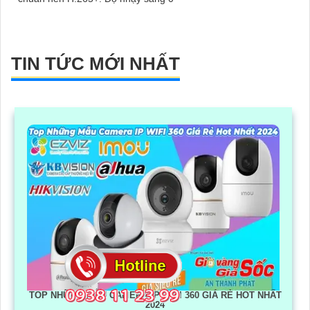
TIN TỨC MỚI NHẤT
TOP NHỮNG MẪU CAMERA IP WIFI 360 GIÁ RẺ HOT NHẤT
2024