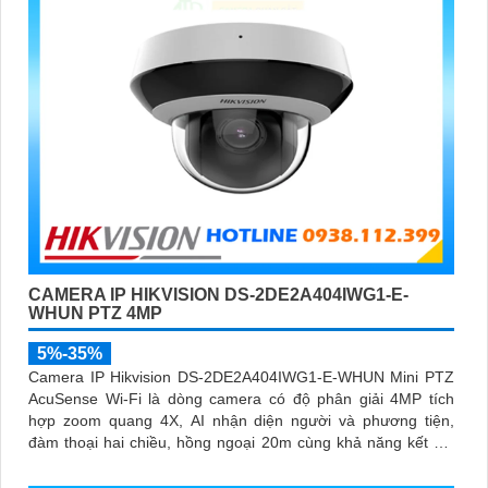
CAMERA IP HIKVISION DS-2DE2A404IWG1-E-
WHUN PTZ 4MP
5%-35%
Camera IP Hikvision DS-2DE2A404IWG1-E-WHUN Mini PTZ
AcuSense Wi-Fi là dòng camera có độ phân giải 4MP tích
hợp zoom quang 4X, AI nhận diện người và phương tiện,
đàm thoại hai chiều, hồng ngoại 20m cùng khả năng kết nối
không dây linh hoạt cho hệ thống giám sát hiện đại