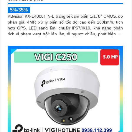
5%-35%
KBvision KX-E4008ITN-L trang bị cảm biến 1/1. 8” CMOS, độ
phân giải 4MP, xử lý biển số tốc độ cao đến 180km/h, tích
hợp GPS, LED sáng ấm, chuẩn IP67/IK10, khả năng phân
tích vi phạm vượt trội: lấn làn, đi ngược chiều, phát hiện kẹt
xe, ANPR chính xác >99%