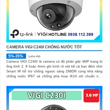
CAMERA VIGI C240I CHỐNG NƯỚC TỐT
5%-35%
Liên Hệ
Camera VIGI C240I là camera có độ phân giải 4MP trang bị
ống kính 2. 8 hoặc 4mm ghi hình rõ nét kể cả ban đêm nhờ
Smart IR hỗ trợ chống ngược sáng DWDR cùng khả năng
chống nước IP67 và chống phá hoại IK10 với chuẩn nén
video H