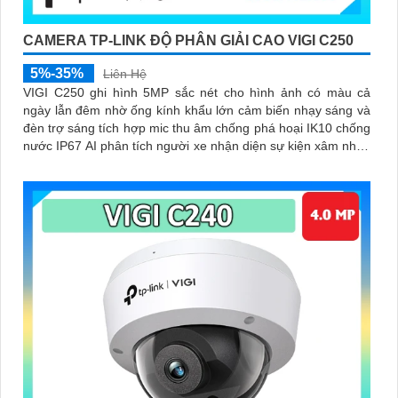
CAMERA TP-LINK ĐỘ PHÂN GIẢI CAO VIGI C250
5%-35%
Liên Hệ
VIGI C250 ghi hình 5MP sắc nét cho hình ảnh có màu cả
ngày lẫn đêm nhờ ống kính khẩu lớn cảm biến nhạy sáng và
đèn trợ sáng tích hợp mic thu âm chống phá hoại IK10 chống
nước IP67 AI phân tích người xe nhận diện sự kiện xâm nhập
vượt ranh hỗ trợ lưu trữ microSD 256GB