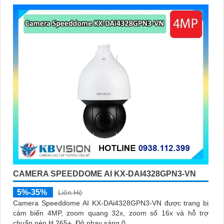
CAMERA SPEEDDOME AI KX-DAI4328GPN3-VN
5%-35%
Liên Hệ
Camera Speeddome AI KX-DAi4328GPN3-VN được trang bị
cảm biến 4MP, zoom quang 32x, zoom số 16x và hỗ trợ
chuẩn nén H.265+. Độ nhạy sáng 0